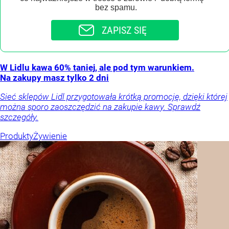
bez spamu.
ZAPISZ SIĘ
W Lidlu kawa 60% taniej, ale pod tym warunkiem.
Na zakupy masz tylko 2 dni
Sieć sklepów Lidl przygotowała krótką promocję, dzięki której
można sporo zaoszczędzić na zakupie kawy. Sprawdź
szczegóły.
Produkty
Żywienie