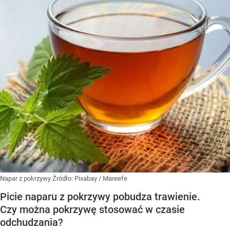
Napar z pokrzywy
Źródło:
Pixabay
/
Mareefe
Picie naparu z pokrzywy pobudza trawienie.
Czy można pokrzywę stosować w czasie
odchudzania?