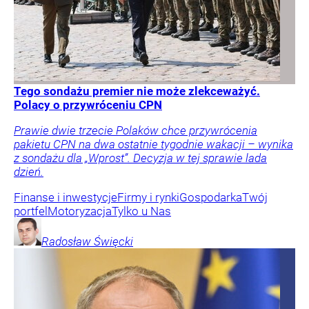
Tego sondażu premier nie może zlekceważyć.
Polacy o przywróceniu CPN
Prawie dwie trzecie Polaków chce przywrócenia
pakietu CPN na dwa ostatnie tygodnie wakacji – wynika
z sondażu dla „Wprost”. Decyzja w tej sprawie lada
dzień.
Finanse i inwestycje
Firmy i rynki
Gospodarka
Twój
portfel
Motoryzacja
Tylko u Nas
Radosław
Święcki