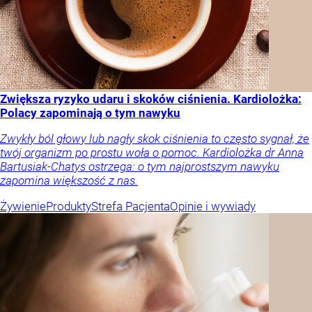
Zwiększa ryzyko udaru i skoków ciśnienia. Kardiolożka:
Polacy zapominają o tym nawyku
Zwykły ból głowy lub nagły skok ciśnienia to często sygnał, że
twój organizm po prostu woła o pomoc. Kardiolożka dr Anna
Bartusiak-Chatys ostrzega: o tym najprostszym nawyku
zapomina większość z nas.
Żywienie
Produkty
Strefa Pacjenta
Opinie i wywiady