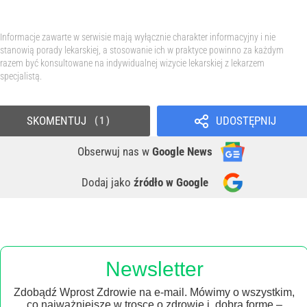
Informacje zawarte w serwisie mają wyłącznie charakter informacyjny i nie
stanowią porady lekarskiej, a stosowanie ich w praktyce powinno za każdym
razem być konsultowane na indywidualnej wizycie lekarskiej z lekarzem
specjalistą.
SKOMENTUJ
UDOSTĘPNIJ
1
Obserwuj nas
w
Google News
Dodaj jako
źródło w Google
Newsletter
Zdobądź Wprost Zdrowie na e-mail. Mówimy o wszystkim,
co najważniejsze w trosce o zdrowie i dobrą formę –