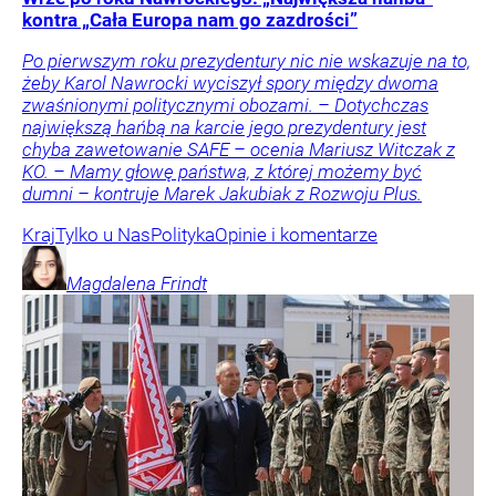
kontra „Cała Europa nam go zazdrości”
Po pierwszym roku prezydentury nic nie wskazuje na to,
żeby Karol Nawrocki wyciszył spory między dwoma
zwaśnionymi politycznymi obozami. – Dotychczas
największą hańbą na karcie jego prezydentury jest
chyba zawetowanie SAFE – ocenia Mariusz Witczak z
KO. – Mamy głowę państwa, z której możemy być
dumni – kontruje Marek Jakubiak z Rozwoju Plus.
Kraj
Tylko u Nas
Polityka
Opinie i komentarze
Magdalena
Frindt