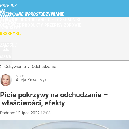
PRZEJDŹ
NA
ODŻYWIANIE WPROST
STRONĘ
ŻYWIENIE
ODCHUDZANIE
DIETY
SKŁADNIKI
GŁÓWNĄ
ODŻYWCZE
PRODUKTY
PRZEPISY
ZDROWIE
WPROST.PL
UBSKRYBUJ
ZALOGUJ
MENU
Odżywianie
/
Odchudzanie
Autor:
Alicja Kowalczyk
Picie pokrzywy na odchudzanie –
właściwości, efekty
Dodano:
12
lipca
2022
12:08