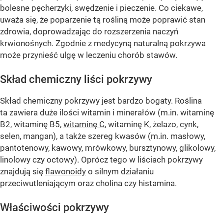
bolesne pęcherzyki, swędzenie i pieczenie. Co ciekawe,
uważa się, że poparzenie tą rośliną może poprawić stan
zdrowia, doprowadzając do rozszerzenia naczyń
krwionośnych. Zgodnie z medycyną naturalną pokrzywa
może przynieść ulgę w leczeniu chorób stawów.
Skład chemiczny liści pokrzywy
Skład chemiczny pokrzywy jest bardzo bogaty. Roślina
ta zawiera duże ilości witamin i minerałów (m.in. witaminę
B2, witaminę B5,
witaminę C
, witaminę K, żelazo, cynk,
selen, mangan), a także szereg kwasów (m.in. masłowy,
pantotenowy, kawowy, mrówkowy, bursztynowy, glikolowy,
linolowy czy octowy). Oprócz tego w liściach pokrzywy
znajdują się
flawonoidy
o silnym działaniu
przeciwutleniającym oraz cholina czy histamina.
Właściwości pokrzywy