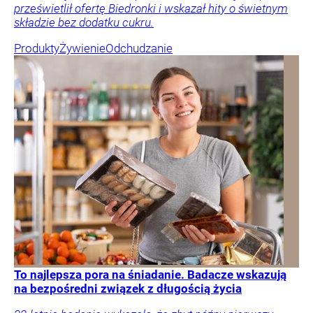
prześwietlił ofertę Biedronki i wskazał hity o świetnym
składzie bez dodatku cukru.
Produkty
Żywienie
Odchudzanie
To najlepsza pora na śniadanie. Badacze wskazują
na bezpośredni związek z długością życia