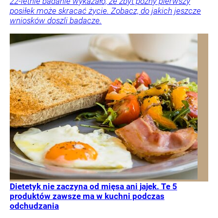
22-letnie badanie wykazało, że zbyt późny pierwszy
posiłek może skracać życie. Zobacz, do jakich jeszcze
wniosków doszli badacze.
Dietetyk nie zaczyna od mięsa ani jajek. Te 5
produktów zawsze ma w kuchni podczas
odchudzania