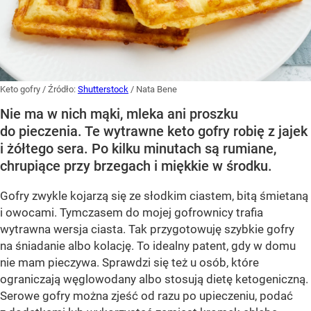
Keto gofry
/ Źródło:
Shutterstock
/
Nata Bene
Nie ma w nich mąki, mleka ani proszku
do pieczenia. Te wytrawne keto gofry robię z jajek
i żółtego sera. Po kilku minutach są rumiane,
chrupiące przy brzegach i miękkie w środku.
Gofry zwykle kojarzą się ze słodkim ciastem, bitą śmietaną
i owocami. Tymczasem do mojej gofrownicy trafia
wytrawna wersja ciasta. Tak przygotowuję szybkie gofry
na śniadanie albo kolację. To idealny patent, gdy w domu
nie mam pieczywa. Sprawdzi się też u osób, które
ograniczają węglowodany albo stosują dietę ketogeniczną.
Serowe gofry można zjeść od razu po upieczeniu, podać