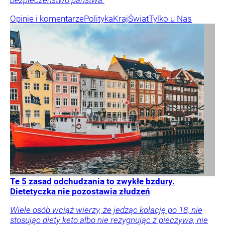
bezpieczeństwo państwa.
Opinie i komentarze
Polityka
Kraj
Świat
Tylko u Nas
Te 5 zasad odchudzania to zwykłe bzdury.
Dietetyczka nie pozostawia złudzeń
Wiele osób wciąż wierzy, że jedząc kolację po 18, nie
stosując diety keto albo nie rezygnując z pieczywa, nie