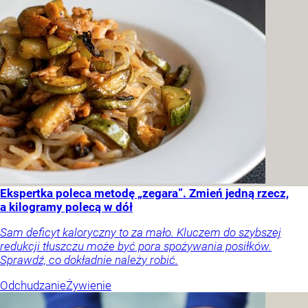
Ekspertka poleca metodę „zegara”. Zmień jedną rzecz,
a kilogramy polecą w dół
Sam deficyt kaloryczny to za mało. Kluczem do szybszej
redukcji tłuszczu może być pora spożywania posiłków.
Sprawdź, co dokładnie należy robić.
Odchudzanie
Żywienie