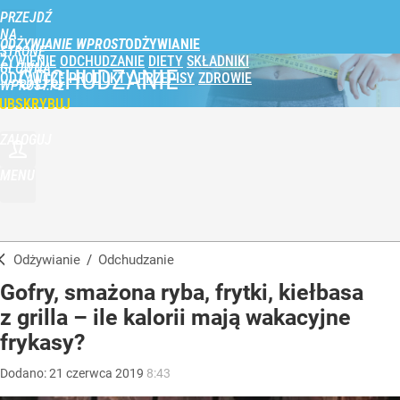
PRZEJDŹ
NA
ODŻYWIANIE WPROST
STRONĘ
ŻYWIENIE
ODCHUDZANIE
DIETY
SKŁADNIKI
GŁÓWNĄ
ODCHUDZANIE
ODŻYWCZE
PRODUKTY
PRZEPISY
ZDROWIE
WPROST.PL
UBSKRYBUJ
ZALOGUJ
MENU
Odżywianie
/
Odchudzanie
Gofry, smażona ryba, frytki, kiełbasa
z grilla – ile kalorii mają wakacyjne
frykasy?
Dodano:
21
czerwca
2019
8:43