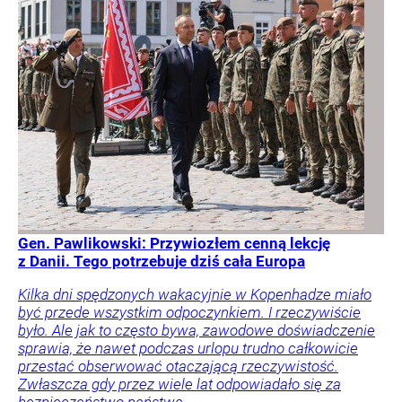
Gen. Pawlikowski: Przywiozłem cenną lekcję
z Danii. Tego potrzebuje dziś cała Europa
Kilka dni spędzonych wakacyjnie w Kopenhadze miało
być przede wszystkim odpoczynkiem. I rzeczywiście
było. Ale jak to często bywa, zawodowe doświadczenie
sprawia, że nawet podczas urlopu trudno całkowicie
przestać obserwować otaczającą rzeczywistość.
Zwłaszcza gdy przez wiele lat odpowiadało się za