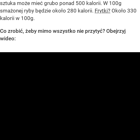
sztuka może mieć grubo ponad 500 kalorii. W 100g
smażonej ryby będzie około 280 kalorii.
Frytki?
Około 330
kalorii w 100g.
Co zrobić, żeby mimo wszystko nie przytyć? Obejrzyj
wideo: