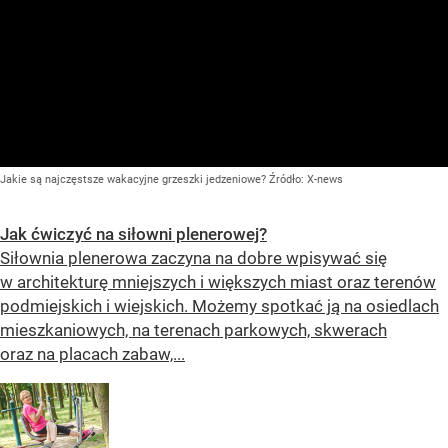
Jakie są najczęstsze wakacyjne grzeszki jedzeniowe?
Źródło:
X-news
Jak ćwiczyć na siłowni plenerowej?
Siłownia plenerowa zaczyna na dobre wpisywać się
w architekturę mniejszych i większych miast oraz terenów
podmiejskich i wiejskich. Możemy spotkać ją na osiedlach
mieszkaniowych, na terenach parkowych, skwerach
oraz na placach zabaw,...