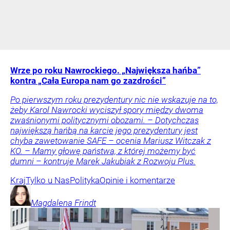
Wrze po roku Nawrockiego. „Największa hańba”
kontra „Cała Europa nam go zazdrości”
Po pierwszym roku prezydentury nic nie wskazuje na to,
żeby Karol Nawrocki wyciszył spory między dwoma
zwaśnionymi politycznymi obozami. – Dotychczas
największą hańbą na karcie jego prezydentury jest
chyba zawetowanie SAFE – ocenia Mariusz Witczak z
KO. – Mamy głowę państwa, z której możemy być
dumni – kontruje Marek Jakubiak z Rozwoju Plus.
Kraj
Tylko u Nas
Polityka
Opinie i komentarze
Magdalena
Frindt