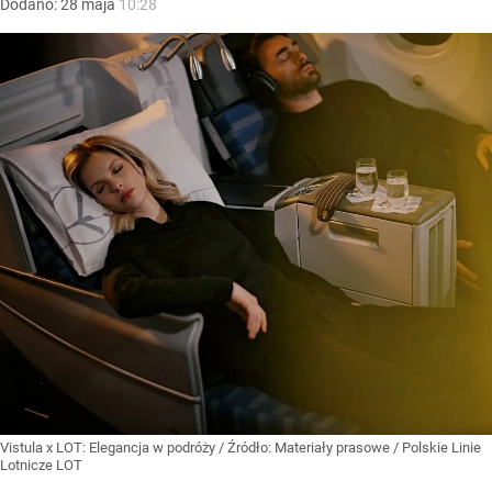
Dodano:
28
maja
10:28
Vistula x LOT: Elegancja w podróży
/ Źródło:
Materiały prasowe
/
Polskie Linie
Lotnicze LOT