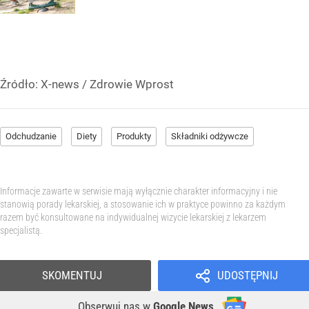
Źródło:
X-news
/
Zdrowie Wprost
Odchudzanie
Diety
Produkty
Składniki odżywcze
Informacje zawarte w serwisie mają wyłącznie charakter informacyjny i nie
stanowią porady lekarskiej, a stosowanie ich w praktyce powinno za każdym
razem być konsultowane na indywidualnej wizycie lekarskiej z lekarzem
specjalistą.
SKOMENTUJ
UDOSTĘPNIJ
Obserwuj nas
w
Google News