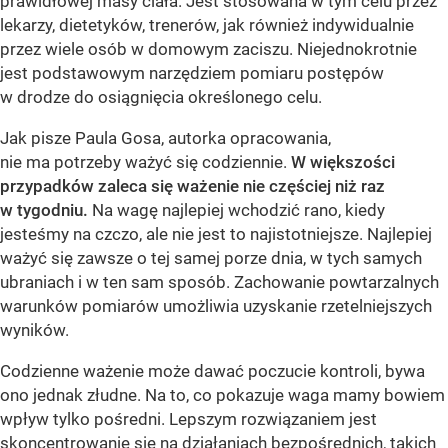
prawidłowej masy ciała. Jest stosowana w tym celu przez
lekarzy, dietetyków, trenerów, jak również indywidualnie
przez wiele osób w domowym zaciszu. Niejednokrotnie
jest podstawowym narzędziem pomiaru postępów
w drodze do osiągnięcia określonego celu.
Jak pisze Paula Gosa, autorka opracowania,
nie ma potrzeby ważyć się codziennie.
W większości
przypadków zaleca się ważenie nie częściej niż raz
w tygodniu.
Na wagę najlepiej wchodzić rano, kiedy
jesteśmy na czczo, ale nie jest to najistotniejsze. Najlepiej
ważyć się zawsze o tej samej porze dnia, w tych samych
ubraniach i w ten sam sposób. Zachowanie powtarzalnych
warunków pomiarów umożliwia uzyskanie rzetelniejszych
wyników.
Codzienne ważenie może dawać poczucie kontroli, bywa
ono jednak złudne. Na to, co pokazuje waga mamy bowiem
wpływ tylko pośredni. Lepszym rozwiązaniem jest
skoncentrowanie się na działaniach bezpośrednich, takich