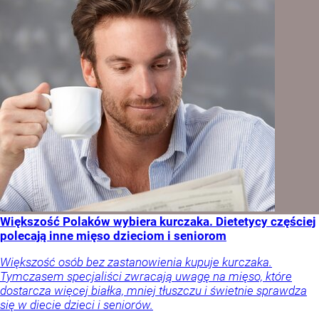
Większość Polaków wybiera kurczaka. Dietetycy częściej
polecają inne mięso dzieciom i seniorom
Większość osób bez zastanowienia kupuje kurczaka.
Tymczasem specjaliści zwracają uwagę na mięso, które
dostarcza więcej białka, mniej tłuszczu i świetnie sprawdza
się w diecie dzieci i seniorów.