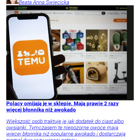
Beata Anna
Święcicka
Polacy omijają je w sklepie. Mają prawie 2 razy
więcej błonnika niż awokado
Większość osób traktuje je jak dodatek do ciast albo
owsianki. Tymczasem te niepozorne owoce mają
więcej błonnika niż popularne awokado i dostarczają
niemal dwa razy więcej potasu.