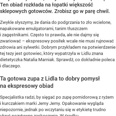
Ten obiad rozkłada na łopatki większość
sklepowych gotowców. Zrobisz go w parę chwil.
Zwykle słyszymy, że dania do podgrzania to zło wcielone,
napakowane emulgatorami, tanim tłuszczem
i zagęstnikami. Często to prawda, ale nie dajmy się
zwariować – ekspresowy posiłek wcale nie musi rujnować
zdrowia ani sylwetki. Dobrym przykładem na potwierdzenie
tej tezy jest gotowiec, który wypatrzyła w Lidlu znana
dietetyczka Natalia Marniak. Sprawdź, co dokładnie poleca
i dlaczego.
Ta gotowa zupa z Lidla to dobry pomysł
na ekspresowy obiad
Specjalistka radzi, by sięgać po zupę pomidorową z ryżem
i kurczakiem marki Jemy Jemy. Opakowanie wygląda
niepozornie, jednak po wczytaniu się w etykietę trudno
ukryć pozytywne zaskoczenie. W środku...