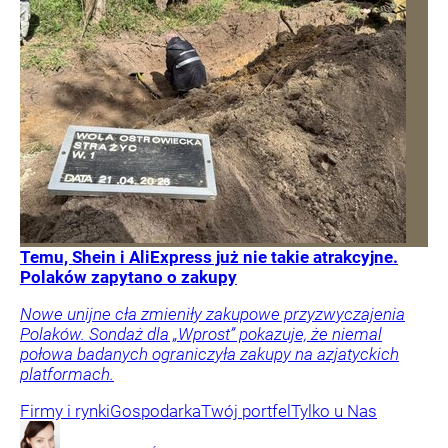
Temu, Shein i AliExpress już nie takie atrakcyjne.
Polaków zapytano o zakupy
Nowe unijne cła zmieniły zakupowe przyzwyczajenia
Polaków. Sondaż dla „Wprost” pokazuje, że niemal
połowa badanych ograniczyła zakupy na azjatyckich
platformach.
Firmy i rynki
Gospodarka
Twój portfel
Tylko u Nas