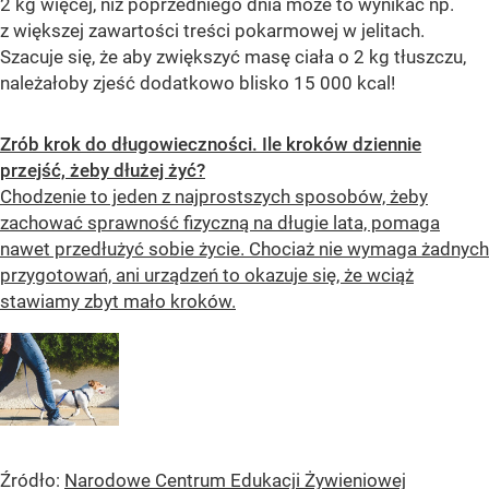
2 kg więcej, niż poprzedniego dnia może to wynikać np.
z większej zawartości treści pokarmowej w jelitach.
Szacuje się, że aby zwiększyć masę ciała o 2 kg tłuszczu,
należałoby zjeść dodatkowo blisko 15 000 kcal!
Zrób krok do długowieczności. Ile kroków dziennie
przejść, żeby dłużej żyć?
Chodzenie to jeden z najprostszych sposobów, żeby
zachować sprawność fizyczną na długie lata, pomaga
nawet przedłużyć sobie życie. Chociaż nie wymaga żadnych
przygotowań, ani urządzeń to okazuje się, że wciąż
stawiamy zbyt mało kroków.
Źródło:
Narodowe Centrum Edukacji Żywieniowej