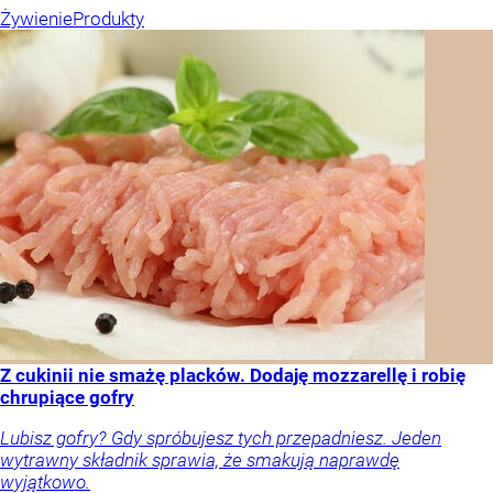
Żywienie
Produkty
Z cukinii nie smażę placków. Dodaję mozzarellę i robię
chrupiące gofry
Lubisz gofry? Gdy spróbujesz tych przepadniesz. Jeden
wytrawny składnik sprawia, że smakują naprawdę
wyjątkowo.