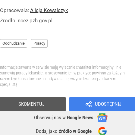
Opracowała:
Alicja Kowalczyk
Źródło:
ncez.pzh.gov.pl
Odchudzanie
Porady
Informacje zawarte w serwisie mają wyłącznie charakter informacyjny i nie
stanowią porady lekarskiej, a stosowanie ich w praktyce powinno za każdym
razem być konsultowane na indywidualnej wizycie lekarskiej z lekarzem
specjalistą.
SKOMENTUJ
UDOSTĘPNIJ
Obserwuj nas
w
Google News
Dodaj jako
źródło w Google