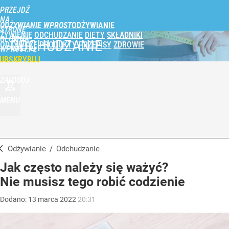
PRZEJDŹ
NA
ODŻYWIANIE WPROST
STRONĘ
ŻYWIENIE
ODCHUDZANIE
DIETY
SKŁADNIKI
GŁÓWNĄ
ODCHUDZANIE
ODŻYWCZE
PRODUKTY
PRZEPISY
ZDROWIE
WPROST.PL
UBSKRYBUJ
ZALOGUJ
MENU
Odżywianie
/
Odchudzanie
Jak często należy się ważyć?
Nie musisz tego robić codzienie
Dodano:
13
marca
2022
20:31