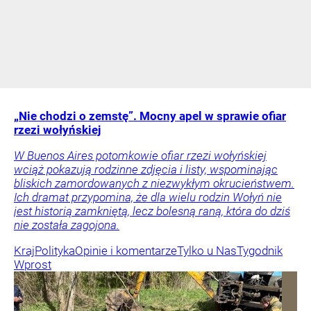
„Nie chodzi o zemstę”. Mocny apel w sprawie ofiar
rzezi wołyńskiej
W Buenos Aires potomkowie ofiar rzezi wołyńskiej
wciąż pokazują rodzinne zdjęcia i listy, wspominając
bliskich zamordowanych z niezwykłym okrucieństwem.
Ich dramat przypomina, że dla wielu rodzin Wołyń nie
jest historią zamkniętą, lecz bolesną raną, która do dziś
nie została zagojona.
Kraj
Polityka
Opinie i komentarze
Tylko u Nas
Tygodnik
Wprost