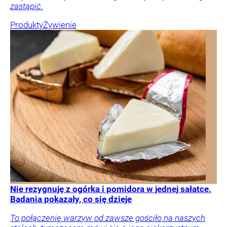
zastąpić.
Produkty
Żywienie
Nie rezygnuję z ogórka i pomidora w jednej sałatce.
Badania pokazały, co się dzieje
To połączenie warzyw od zawsze gościło na naszych