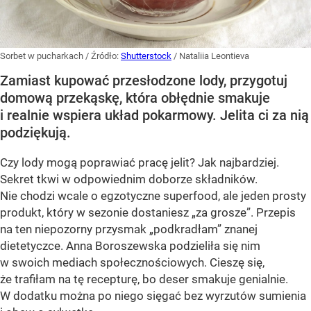
Sorbet w pucharkach
/ Źródło:
Shutterstock
/
Nataliia Leontieva
Zamiast kupować przesłodzone lody, przygotuj
domową przekąskę, która obłędnie smakuje
i realnie wspiera układ pokarmowy. Jelita ci za nią
podziękują.
Czy lody mogą poprawiać pracę jelit? Jak najbardziej.
Sekret tkwi w odpowiednim doborze składników.
Nie chodzi wcale o egzotyczne superfood, ale jeden prosty
produkt, który w sezonie dostaniesz „za grosze”. Przepis
na ten niepozorny przysmak „podkradłam” znanej
dietetyczce. Anna Boroszewska podzieliła się nim
w swoich mediach społecznościowych. Cieszę się,
że trafiłam na tę recepturę, bo deser smakuje genialnie.
W dodatku można po niego sięgać bez wyrzutów sumienia