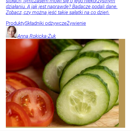
stołach, tymczasem mówi się o jego niekorzystnym
działaniu. A jak jest naprawdę? Badacze podali dane.
Zobacz, czy można jeść takie sałatki na co dzień.
Produkty
Składniki odżywcze
Żywienie
Anna
Rokicka-Żuk