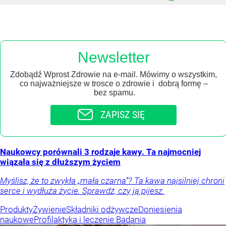
Newsletter
Zdobądź Wprost Zdrowie na e-mail. Mówimy o wszystkim,
co najważniejsze w trosce o zdrowie i dobrą formę –
bez spamu.
ZAPISZ SIĘ
Naukowcy porównali 3 rodzaje kawy. Ta najmocniej
wiązała się z dłuższym życiem
Myślisz, że to zwykła „mała czarna”? Ta kawa najsilniej chroni
serce i wydłuża życie. Sprawdź, czy ją pijesz.
Produkty
Żywienie
Składniki odżywcze
Doniesienia
naukowe
Profilaktyka i leczenie
Badania