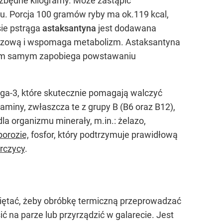
ć zbędne kilogramy. Może zastąpić
u. Porcja 100 gramów ryby ma ok.119 kcal,
sie pstrąga
astaksantyna
jest dodawana
szczową i wspomaga metabolizm. Astaksantyna
a tym samym zapobiega powstawaniu
ga-3, które skutecznie pomagają walczyć
taminy, zwłaszcza te z grupy B (B6 oraz B12),
la organizmu minerały, m.in.: żelazo,
orozie,
fosfor, który podtrzymuje prawidłową
rczycy
.
amiętać, żeby obróbkę termiczną przeprowadzać
sić na parze lub przyrządzić w galarecie. Jest