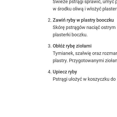
Świeże pstrągi sprawić, umyć 
w środku oliwą i włożyć plaster
Zawiń ryby w plastry booczku
Skórę pstrągów naciąć ostrym 
plasterki boczku.
Obłóż rybę ziołami
Tymianek, szałwię oraz rozmary
plastry. Przygotowanymi ziołami
Upiecz ryby
Pstrągi ułożyć w koszyczku do g