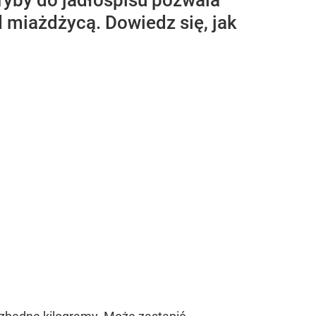
ryby do jadłospisu pozwala
 miażdżycą. Dowiedz się, jak