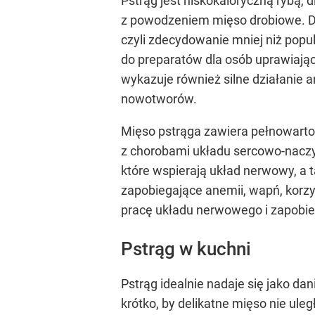
Pstrąg jest niskokaloryczną rybą, 
z powodzeniem mięso drobiowe. Di
czyli zdecydowanie mniej niż popu
do preparatów dla osób uprawiają
wykazuje również silne działanie
nowotworów.
Mięso pstrąga zawiera pełnowarto
z chorobami układu sercowo-nacz
które wspierają układ nerwowy, a t
zapobiegające anemii, wapń, korzy
pracę układu nerwowego i zapobi
Pstrąg w kuchni
Pstrąg idealnie nadaje się jako d
krótko, by delikatne mięso nie uległ