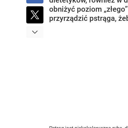
dietetyków, również w 
obniżyć poziom „złego”
przyrządzić pstrąga, ż