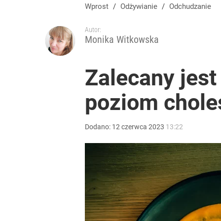
Wprost
/
Odżywianie
/
Odchudzanie
Autor:
Monika Witkowska
Zalecany jest
poziom choles
Dodano:
12
czerwca
2023
13:22