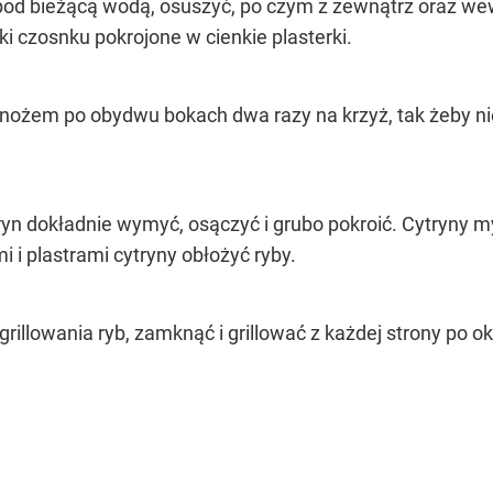
pod bieżącą wodą, osuszyć, po czym z zewnątrz oraz wewn
ki czosnku pokrojone w cienkie plasterki.
nożem po obydwu bokach dwa razy na krzyż, tak żeby ni
n dokładnie wymyć, osączyć i grubo pokroić. Cytryny myć
 i plastrami cytryny obłożyć ryby.
rillowania ryb, zamknąć i grillować z każdej strony po o
OCEŃ PRZEPIS