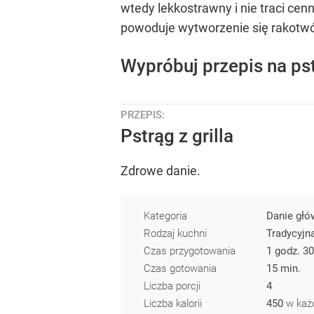
wtedy lekkostrawny i nie traci ce
powoduje wytworzenie się rakotwór
Wypróbuj przepis na pst
PRZEPIS:
Pstrąg z grilla
Zdrowe danie.
Kategoria
Danie głó
Rodzaj kuchni
Tradycyjn
Czas przygotowania
1 godz. 30
Czas gotowania
15 min.
Liczba porcji
4
Liczba kalorii
450
w każd