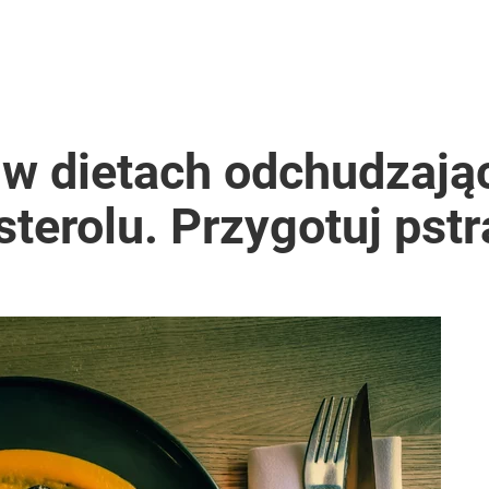
 w dietach odchudzają
terolu. Przygotuj pstrą