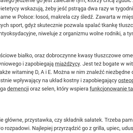
dlatego jedzenie go jest zalecane tym, którzy chcą zgubi
etetycy wskazują, żeby jeść pstrąga dwa razy w tygodni
larne w Polsce: łosoś, makrela czy śledź. Zawarta w mię
cych sport, gdyż skutecznie pozwala spalać tkankę tłu
 antyoksydacyjne, niweluje z organizmu wolne rodniki, 
ściowe białko, oraz dobroczynne kwasy tłuszczowe ome
yniowego i zapobiegają
miażdżycy
. Jest też bogate w wi
akże witaminę D, A i E. Można w nim znaleźć niezbędne d
stnie wpływający na układ kostny i zapobiegający
osteop
ega
demencji
oraz selen, który wspiera
funkcjonowanie ta
anie główne, przystawka, czy składnik sałatek. Trzeba p
o rozpadowi. Najlepiej przyrządzić go z grilla, upiec, udu