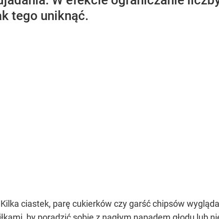
adania. W efekcie ograniczanie liczby
ak tego uniknąć.
 Kilka ciastek, parę cukierków czy garść chipsów wygląd
siłkami, by poradzić sobie z nagłym napadem głodu lub 