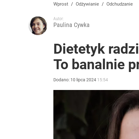
Wprost
/
Odżywianie
/
Odchudzanie
Autor:
Paulina Cywka
Dietetyk radz
To banalnie p
Dodano:
10
lipca
2024
15:54