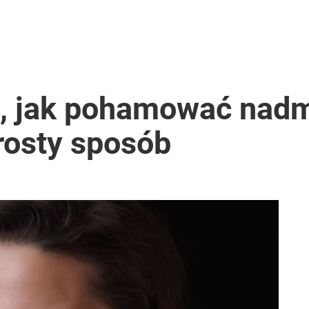
i, jak pohamować nadm
rosty sposób