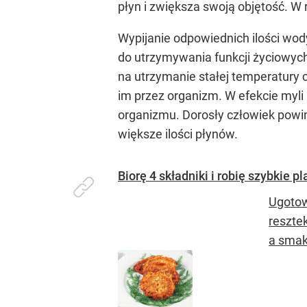
płyn i zwiększa swoją objętość. W 
Wypijanie odpowiednich ilości wod
do utrzymywania funkcji życiowyc
na utrzymanie stałej temperatury c
im przez organizm. W efekcie myli
organizmu. Dorosły człowiek powin
większe ilości płynów.
Biorę 4 składniki i robię szybkie p
Ugotow
resztek
a smak