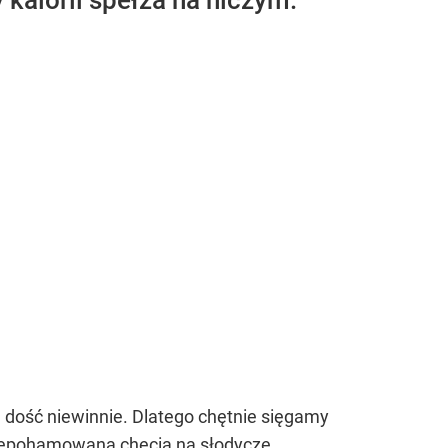
 kalorii spełza na niczym.
a dość niewinnie. Dlatego chętnie sięgamy
niepohamowaną chęcią na słodycze.