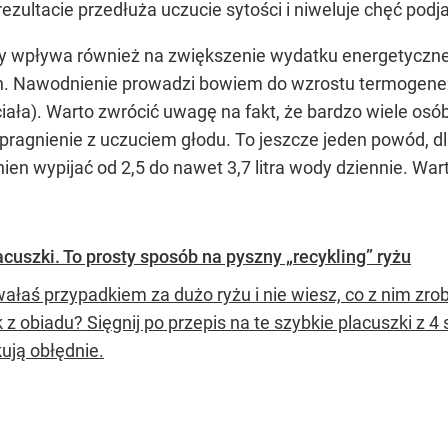
rezultacie przedłuża uczucie sytości i niweluje chęć podj
y wpływa również na zwiększenie wydatku energetycznego
h. Nawodnienie prowadzi bowiem do wzrostu termogenezy
iała). Warto zwrócić uwagę na fakt, że bardzo wiele osó
 pragnienie z uczuciem głodu. To jeszcze jeden powód, d
ien wypijać od 2,5 do nawet 3,7 litra wody dziennie. W
lacuszki. To prosty sposób na pyszny „recykling” ryżu
ałaś przypadkiem za dużo ryżu i nie wiesz, co z nim zr
 z obiadu? Sięgnij po przepis na te szybkie placuszki z 
ują obłędnie.