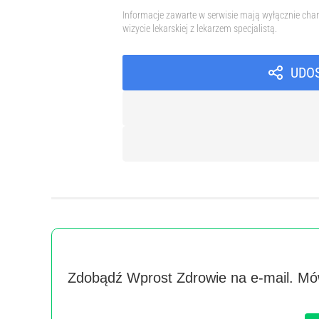
Informacje zawarte w serwisie mają wyłącznie char
wizycie lekarskiej z lekarzem specjalistą.
UDO
Zdobądź Wprost Zdrowie na e-mail. Mów