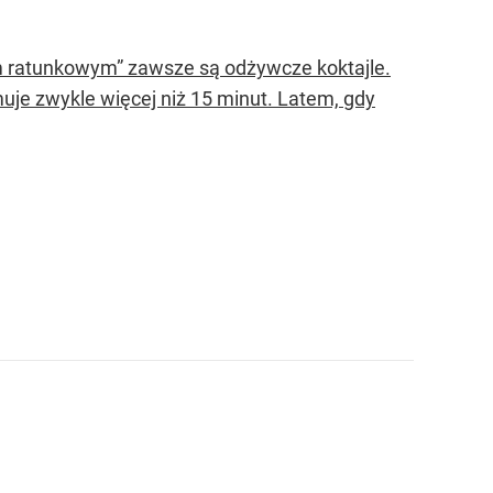
m ratunkowym” zawsze są odżywcze koktajle.
muje zwykle więcej niż 15 minut. Latem, gdy