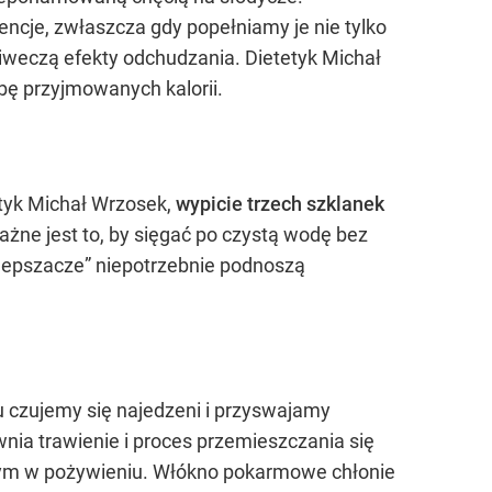
ncje, zwłaszcza gdy popełniamy je nie tylko
iweczą efekty odchudzania. Dietetyk Michał
bę przyjmowanych kalorii.
tyk Michał Wrzosek,
wypicie trzech szklanek
ażne jest to, by sięgać po czystą wodę bez
ulepszacze” niepotrzebnie podnoszą
 czujemy się najedzeni i przyswajamy
nia trawienie i proces przemieszczania się
m w pożywieniu. Włókno pokarmowe chłonie