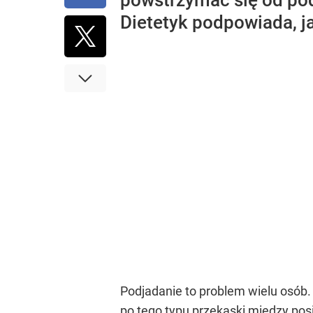
powstrzymać się od podj
Dietetyk podpowiada, j
Podjadanie to problem wielu osób.
po tego typu przekąski między po