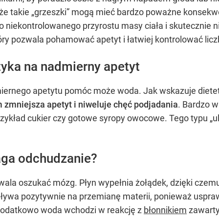
 że takie „grzeszki” mogą mieć bardzo poważne konsekwe
 niekontrolowanego przyrostu masy ciała i skutecznie n
óry pozwala pohamować apetyt i łatwiej kontrolować licz
tyka na nadmierny apetyt
miernego apetytu pomóc może woda. Jak wskazuje diete
zmniejsza apetyt i niweluje chęć podjadania
. Bardzo w
rzykład cukier czy gotowe syropy owocowe. Tego typu „
aga odchudzanie?
wala oszukać mózg. Płyn wypełnia żołądek, dzięki czemu
wpływa pozytywnie na przemianę materii, ponieważ uspraw
 Dodatkowo woda wchodzi w reakcję z
błonnikiem
zawarty