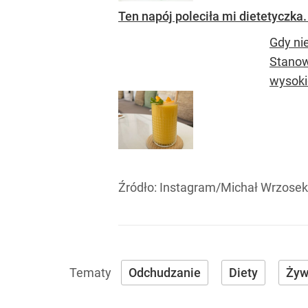
Ten napój poleciła mi dietetyczka.
Gdy ni
Stanow
wysokie
Źródło:
Instagram/Michał Wrzosek
Odchudzanie
Diety
Żyw