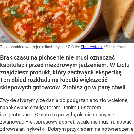
Zupa pomidorowa, zdjęcie ilustracyjne
/ Źródło:
Shutterstock
/
Sergii Koval
Brak czasu na pichcenie nie musi oznaczać
kapitulacji przed niezdrowym jedzeniem. W Lidlu
znajdziesz produkt, który zachwycił ekspertkę.
Ten obiad rozkłada na łopatki większość
sklepowych gotowców. Zrobisz go w parę chwil.
Zwykle słyszymy, że dania do podgrzania to zło wcielone,
napakowane emulgatorami, tanim tłuszczem
i zagęstnikami. Często to prawda, ale nie dajmy się
zwariować – ekspresowy posiłek wcale nie musi rujnować
zdrowia ani sylwetki. Dobrym przykładem na potwierdzenie