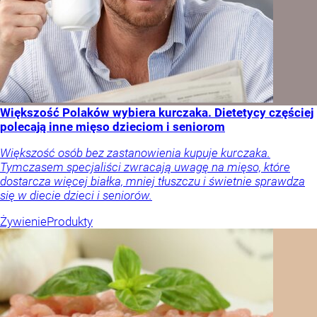
Większość Polaków wybiera kurczaka. Dietetycy częściej
polecają inne mięso dzieciom i seniorom
Większość osób bez zastanowienia kupuje kurczaka.
Tymczasem specjaliści zwracają uwagę na mięso, które
dostarcza więcej białka, mniej tłuszczu i świetnie sprawdza
się w diecie dzieci i seniorów.
Żywienie
Produkty