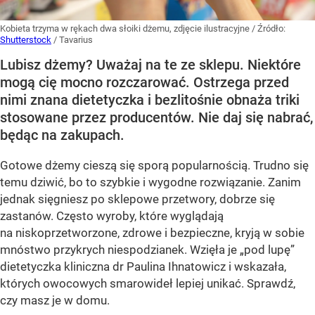
Kobieta trzyma w rękach dwa słoiki dżemu, zdjęcie ilustracyjne
/ Źródło:
Shutterstock
/
Tavarius
Lubisz dżemy? Uważaj na te ze sklepu. Niektóre
mogą cię mocno rozczarować. Ostrzega przed
nimi znana dietetyczka i bezlitośnie obnaża triki
stosowane przez producentów. Nie daj się nabrać,
będąc na zakupach.
Gotowe dżemy cieszą się sporą popularnością. Trudno się
temu dziwić, bo to szybkie i wygodne rozwiązanie. Zanim
jednak sięgniesz po sklepowe przetwory, dobrze się
zastanów. Często wyroby, które wyglądają
na niskoprzetworzone, zdrowe i bezpieczne, kryją w sobie
mnóstwo przykrych niespodzianek. Wzięła je „pod lupę”
dietetyczka kliniczna dr Paulina Ihnatowicz i wskazała,
których owocowych smarowideł lepiej unikać. Sprawdź,
czy masz je w domu.