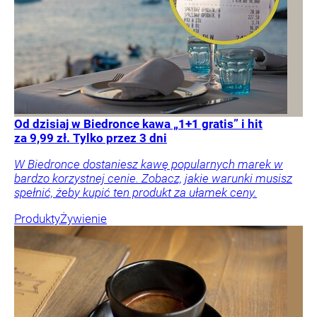
Od dzisiaj w Biedronce kawa „1+1 gratis” i hit
za 9,99 zł. Tylko przez 3 dni
W Biedronce dostaniesz kawę popularnych marek w
bardzo korzystnej cenie. Zobacz, jakie warunki musisz
spełnić, żeby kupić ten produkt za ułamek ceny.
Produkty
Żywienie