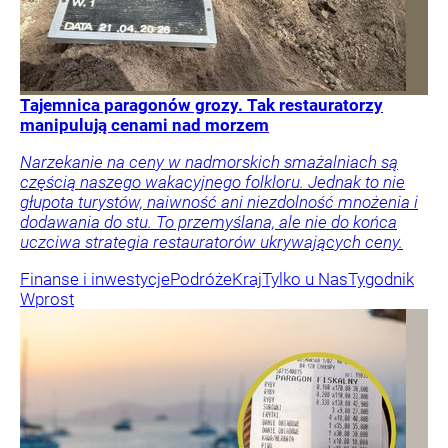
Tajemnica paragonów grozy. Tak restauratorzy
manipulują cenami nad morzem
Narzekanie na ceny w nadmorskich smażalniach są
częścią naszego wakacyjnego folkloru. Jednak to nie
głupota turystów, naiwność ani niezdolność mnożenia i
dodawania do stu. To przemyślana, ale nie do końca
uczciwa strategia restauratorów ukrywających ceny.
Finanse i inwestycje
Podróże
Kraj
Tylko u Nas
Tygodnik
Wprost