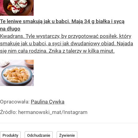
Te leniwe smakują jak u babci. Mają 34 g białka i sycą
na długo
Kwadrans. Tyle wystarczy, by przygotować posiłek, który
smakuje jak u babci, a syci jak dwudaniowy obiad. Najada
się nim cała rodzina. Znika z talerzy w kilka minut.
Opracowała:
Paulina Cywka
Źródło:
hermanowski_mat/Instagram
Produkty
Odchudzanie
Żywienie