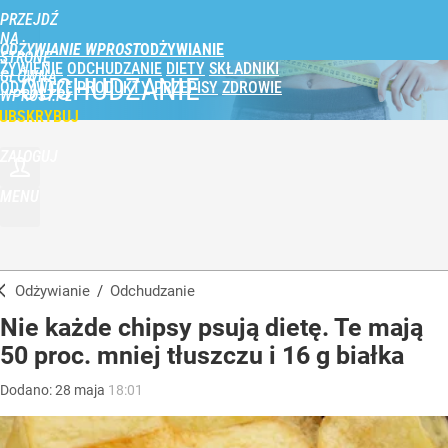
PRZEJDŹ
NA
ODŻYWIANIE WPROST
STRONĘ
ŻYWIENIE
ODCHUDZANIE
DIETY
SKŁADNIKI
GŁÓWNĄ
ODCHUDZANIE
ODŻYWCZE
PRODUKTY
PRZEPISY
ZDROWIE
WPROST.PL
UBSKRYBUJ
ZALOGUJ
MENU
Odżywianie
/
Odchudzanie
Nie każde chipsy psują dietę. Te mają
50 proc. mniej tłuszczu i 16 g białka
Dodano:
28
maja
18:01