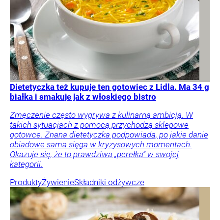
Dietetyczka też kupuje ten gotowiec z Lidla. Ma 34 g
białka i smakuje jak z włoskiego bistro
Zmęczenie często wygrywa z kulinarną ambicją. W
takich sytuacjach z pomocą przychodzą sklepowe
gotowce. Znana dietetyczka podpowiada, po jakie danie
obiadowe sama sięga w kryzysowych momentach.
Okazuje się, że to prawdziwa „perełka” w swojej
kategorii.
Produkty
Żywienie
Składniki odżywcze