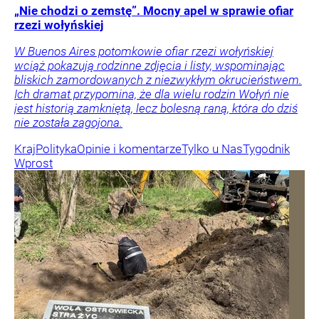
„Nie chodzi o zemstę”. Mocny apel w sprawie ofiar
rzezi wołyńskiej
W Buenos Aires potomkowie ofiar rzezi wołyńskiej
wciąż pokazują rodzinne zdjęcia i listy, wspominając
bliskich zamordowanych z niezwykłym okrucieństwem.
Ich dramat przypomina, że dla wielu rodzin Wołyń nie
jest historią zamkniętą, lecz bolesną raną, która do dziś
nie została zagojona.
Kraj
Polityka
Opinie i komentarze
Tylko u Nas
Tygodnik
Wprost