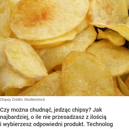
Chipsy
Źródło:
Shutterstock
Czy można chudnąć, jedząc chipsy? Jak
najbardziej, o ile nie przesadzasz z ilością
i wybierzesz odpowiedni produkt. Technolog