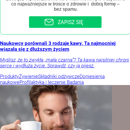
co najważniejsze w trosce o zdrowie i dobrą formę –
bez spamu.
ZAPISZ SIĘ
Naukowcy porównali 3 rodzaje kawy. Ta najmocniej
wiązała się z dłuższym życiem
Myślisz, że to zwykła „mała czarna”? Ta kawa najsilniej chroni
serce i wydłuża życie. Sprawdź, czy ją pijesz.
Produkty
Żywienie
Składniki odżywcze
Doniesienia
naukowe
Profilaktyka i leczenie
Badania