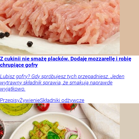
Z cukinii nie smażę placków. Dodaję mozzarellę i robię
chrupiące gofry
Lubisz gofry? Gdy spróbujesz tych przepadniesz. Jeden
wytrawny składnik sprawia, że smakują naprawdę
wyjątkowo.
Przepisy
Żywienie
Składniki odżywcze