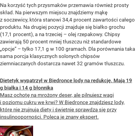
Na korzyść tych przysmaków przemawia również prosty
skład. Na pierwszym miejscu znajdziemy mąkę
z soczewicy, która stanowi 34,4 procent zawartości całego
produktu. Na drugiej pozycji znajduje się białko grochu
(17,1 procent), a na trzeciej – olej rzepakowy. Chipsy
zawierają 50 procent mniej tłuszczu niż standardowe
„opcje” – tylko 17,1 g w 100 gramach. Dla porównania taka
sama porcja klasycznych solonych chipsów
ziemniaczanych dostarcza nawet 32 gramów tłuszczu.
Dietetyk wypatrzył w Biedronce lody na redukcję. Mają 19
g białka i 14 g błonnika
Masz ochotę na mrożony deser, ale pilnujesz wagi
i poziomu cukru we krwi? W Biedronce znajdziesz lody,
które nie zrujnują diety i świetnie sprawdzą się przy
insulinooporności. Poleca je znany ekspert.