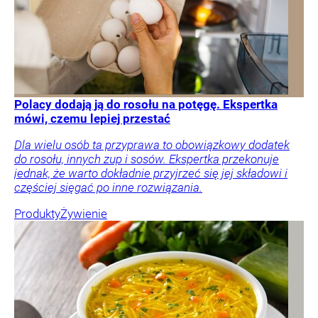
Polacy dodają ją do rosołu na potęgę. Ekspertka
mówi, czemu lepiej przestać
Dla wielu osób ta przyprawa to obowiązkowy dodatek
do rosołu, innych zup i sosów. Ekspertka przekonuje
jednak, że warto dokładnie przyjrzeć się jej składowi i
częściej sięgać po inne rozwiązania.
Produkty
Żywienie