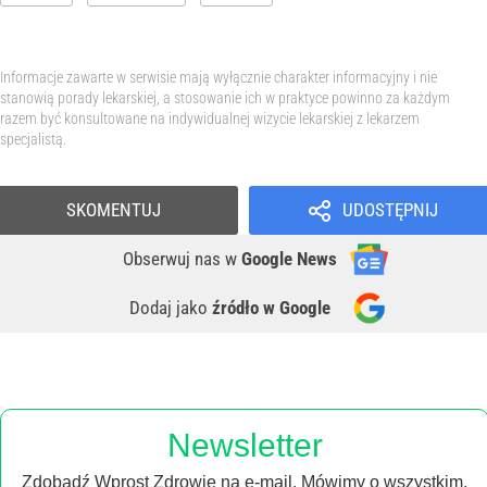
Informacje zawarte w serwisie mają wyłącznie charakter informacyjny i nie
stanowią porady lekarskiej, a stosowanie ich w praktyce powinno za każdym
razem być konsultowane na indywidualnej wizycie lekarskiej z lekarzem
specjalistą.
SKOMENTUJ
UDOSTĘPNIJ
Obserwuj nas
w
Google News
Dodaj jako
źródło w Google
Newsletter
Zdobądź Wprost Zdrowie na e-mail. Mówimy o wszystkim,