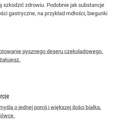
 szkodzić zdrowiu. Podobnie jak substancje
i gastryczne, na przykład mdłości, biegunki
gotowanie pysznego deseru czekoladowego.
żałujesz.
orcję
ślą o jednej porcji i większej ilości białka.
odówce.