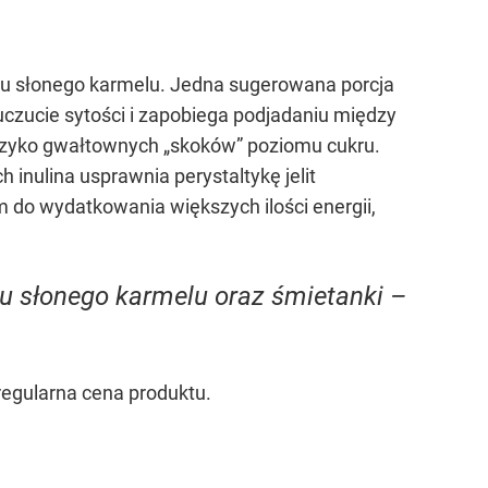
ku słonego karmelu. Jedna sugerowana porcja
uczucie sytości i zapobiega podjadaniu między
ryzyko gwałtownych „skoków” poziomu cukru.
nulina usprawnia perystaltykę jelit
m do wydatkowania większych ilości energii,
ku słonego karmelu oraz śmietanki –
regularna cena produktu.