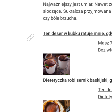
Najważniejszy jest umiar. Nawet z
słodzące. Sukraloza przyjmowana 
czy bóle brzucha.
Ten deser w kubku ratuje mnie, gd
Masz 7
Bez włą
Dietetyczka robi sernik baskijski, 
Ten des
Dietety