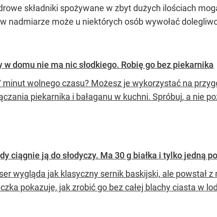
drowe składniki spożywane w zbyt dużych ilościach mogą
w nadmiarze może u niektórych osób wywołać dolegliwośc
y w domu nie ma nic słodkiego. Robię go bez piekarnika
 minut wolnego czasu? Możesz je wykorzystać na przy
czania piekarnika i bałaganu w kuchni. Spróbuj, a nie po
gdy ciągnie ją do słodyczy. Ma 30 g białka i tylko jedną p
er wygląda jak klasyczny sernik baskijski, ale powstał z my
czka pokazuje, jak zrobić go bez całej blachy ciasta w l