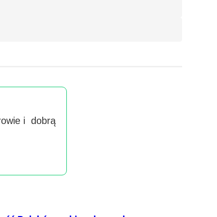
rowie i dobrą
Wyra
handlow
imieniu 