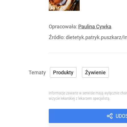
Opracowała:
Paulina Cywka
Źródło:
dietetyk.patryk.puszkarz/
Produkty
Żywienie
Informacje zawarte w serwisie mają wyłącznie char
wizycie lekarskiej z lekarzem specjalistą.
UDO