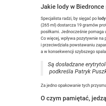
Jakie lody w Biedronce 
Specjalista radzi, by sięgać po
lody
(265 ml) dostarcza 19 gramów prot
posiłkami. Jednocześnie pomaga u
Co więcej, wpływa pozytywnie na 
i przeciwdziała powstawaniu zapar
a w konsekwencji szybszego spalani
Są dosładzane erytryto
podkreśla Patryk Pusz
Za jedno opakowanie tych przysmak
O czym pamiętać, jedzą