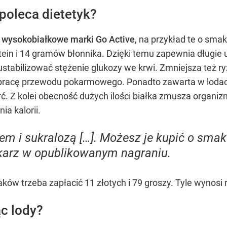
poleca dietetyk?
 wysokobiałkowe marki Go Active,
na przykład te o sma
ein i 14 gramów błonnika. Dzięki temu zapewnia długie 
stabilizować stężenie glukozy we krwi. Zmniejsza też 
pracę przewodu pokarmowego. Ponadto zawarta w lodach i
ć. Z kolei obecność dużych ilości białka zmusza organiz
a kalorii.
lem i sukralozą […]. Możesz je kupić o sma
karz w opublikowanym nagraniu.
ów trzeba zapłacić 11 złotych i 79 groszy. Tyle wynosi 
c lody?