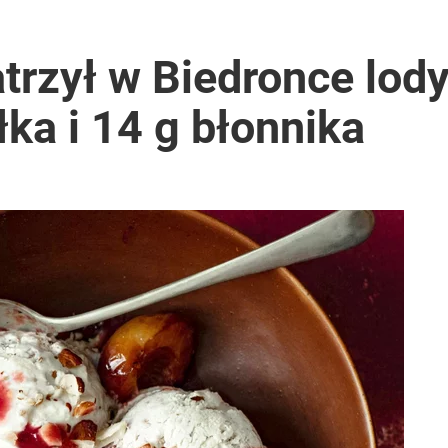
yszny deser, który wspiera jelita
trzył w Biedronce lody
łka i 14 g błonnika
acy o przywróceniu CPN
ja jest zdrowsza i wygląda obłędnie