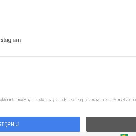
Instagram
akter informacyjny i nie stanowią porady lekarskiej, a stosowanie ich w praktyc
STĘPNIJ