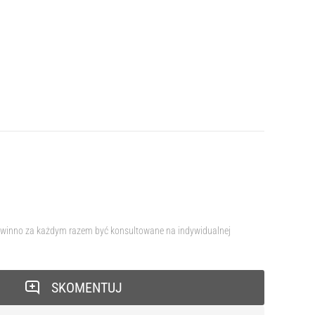
e powinno za każdym razem być konsultowane na indywidualnej
SKOMENTUJ