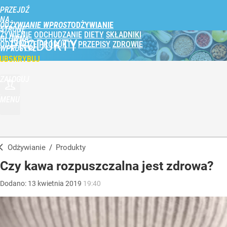
PRZEJDŹ
NA
ODŻYWIANIE WPROST
STRONĘ
ŻYWIENIE
ODCHUDZANIE
DIETY
SKŁADNIKI
GŁÓWNĄ
PRODUKTY
ODŻYWCZE
PRODUKTY
PRZEPISY
ZDROWIE
WPROST.PL
UBSKRYBUJ
ZALOGUJ
MENU
Odżywianie
/
Produkty
Czy kawa rozpuszczalna jest zdrowa?
Dodano:
13
kwietnia
2019
19:40