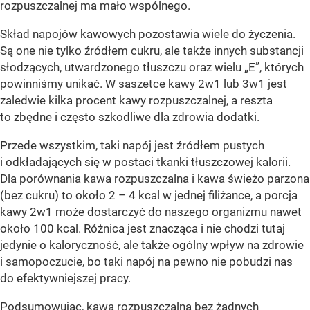
rozpuszczalnej ma mało wspólnego.
Skład napojów kawowych pozostawia wiele do życzenia.
Są one nie tylko źródłem cukru, ale także innych substancji
słodzących, utwardzonego tłuszczu oraz wielu „E”, których
powinniśmy unikać. W saszetce kawy 2w1 lub 3w1 jest
zaledwie kilka procent kawy rozpuszczalnej, a reszta
to zbędne i często szkodliwe dla zdrowia dodatki.
Przede wszystkim, taki napój jest źródłem pustych
i odkładających się w postaci tkanki tłuszczowej kalorii.
Dla porównania kawa rozpuszczalna i kawa świeżo parzona
(bez cukru) to około 2 – 4 kcal w jednej filiżance, a porcja
kawy 2w1 może dostarczyć do naszego organizmu nawet
około 100 kcal. Różnica jest znacząca i nie chodzi tutaj
jedynie o
kaloryczność
, ale także ogólny wpływ na zdrowie
i samopoczucie, bo taki napój na pewno nie pobudzi nas
do efektywniejszej pracy.
Podsumowując, kawa rozpuszczalna bez żadnych