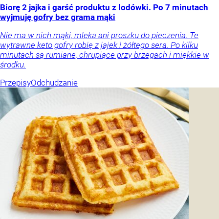
Biorę 2 jajka i garść produktu z lodówki. Po 7 minutach
wyjmuję gofry bez grama mąki
Nie ma w nich mąki, mleka ani proszku do pieczenia. Te
wytrawne keto gofry robię z jajek i żółtego sera. Po kilku
minutach są rumiane, chrupiące przy brzegach i miękkie w
środku.
Przepisy
Odchudzanie