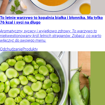
To letnie warzywo to kopalnia białka i błonnika. Ma tylko
76 kcal i syci na długo
Aromatyczny, sycący i wyjątkowo zdrowy. To warzywo to
niekwestionowany król letnich straganów. Zobacz, co warto
włączyć do swojego menu.
Odchudzanie
Produkty