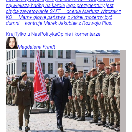
największą hańbą na karcie jego prezydentury jest
chyba zawetowanie SAFE – ocenia Mariusz Witczak z
KO. – Mamy głowę państwa, z której możemy być
dumni – kontruje Marek Jakubiak z Rozwoju Plus.
Kraj
Tylko u Nas
Polityka
Opinie i komentarze
Magdalena
Frindt