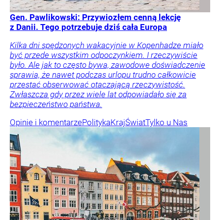
Gen. Pawlikowski: Przywiozłem cenną lekcję
z Danii. Tego potrzebuje dziś cała Europa
Kilka dni spędzonych wakacyjnie w Kopenhadze miało
być przede wszystkim odpoczynkiem. I rzeczywiście
było. Ale jak to często bywa, zawodowe doświadczenie
sprawia, że nawet podczas urlopu trudno całkowicie
przestać obserwować otaczającą rzeczywistość.
Zwłaszcza gdy przez wiele lat odpowiadało się za
bezpieczeństwo państwa.
Opinie i komentarze
Polityka
Kraj
Świat
Tylko u Nas