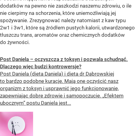
dodatków na pewno nie zaszkodzi naszemu zdrowiu, o ile
nie cierpimy na schorzenia, które uniemożliwiają jej
spożywanie. Zrezygnować należy natomiast z kaw typu
2w1 i 3w1, które są źródłem pustych kalorii, utwardzonego
tłuszczu trans, aromatów oraz chemicznych dodatków
do żywności.
Post Daniela – oczyszcza z toksyn i pozwala schudnąć.
Dlaczego więc budzi kontrowersje?
Post Daniela (dieta Daniela) i dieta dr Dąbrowskiej
to bardzo podobne kuracje. Mają one oczyścić nasz
organizm z toksyn i usprawnić jego funkcjonowanie,
zapewniając dobre zdrowie i samopoczucie. „Efektem
ubocznym” postu Daniela jest...