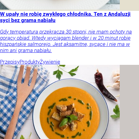
W upały nie robię zwykłego chłodnika. Ten z Andaluzji
syci bez grama nabiału
Gdy temperatura przekracza 30 stopni, nie mam ochoty na
gorący obiad. Wtedy wyciągam blender i w 20 minut robię
hiszpańskie salmorejo. Jest aksamitne, sycące i nie ma w
nim ani grama nabiału.
Przepisy
Produkty
Żywienie