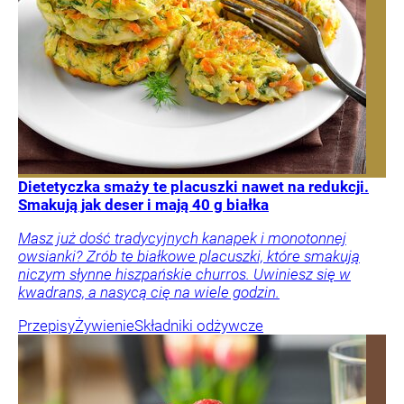
Dietetyczka smaży te placuszki nawet na redukcji.
Smakują jak deser i mają 40 g białka
Masz już dość tradycyjnych kanapek i monotonnej
owsianki? Zrób te białkowe placuszki, które smakują
niczym słynne hiszpańskie churros. Uwiniesz się w
kwadrans, a nasycą cię na wiele godzin.
Przepisy
Żywienie
Składniki odżywcze