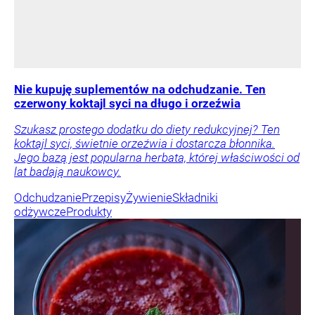
Nie kupuję suplementów na odchudzanie. Ten
czerwony koktajl syci na długo i orzeźwia
Szukasz prostego dodatku do diety redukcyjnej? Ten
koktajl syci, świetnie orzeźwia i dostarcza błonnika.
Jego bazą jest popularna herbata, której właściwości od
lat badają naukowcy.
Odchudzanie
Przepisy
Żywienie
Składniki
odżywcze
Produkty