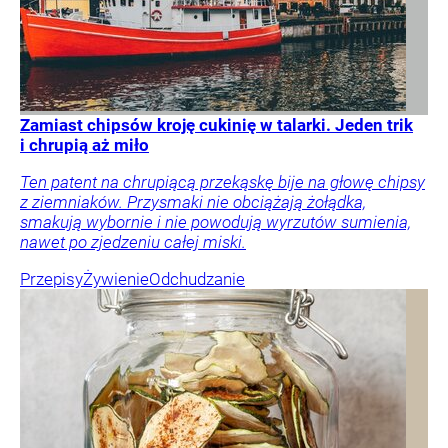
Zamiast chipsów kroję cukinię w talarki. Jeden trik
i chrupią aż miło
Ten patent na chrupiącą przekąskę bije na głowę chipsy
z ziemniaków. Przysmaki nie obciążają żołądka,
smakują wybornie i nie powodują wyrzutów sumienia,
nawet po zjedzeniu całej miski.
Przepisy
Żywienie
Odchudzanie