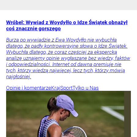
Wróbel: Wywiad z Woydyłło o Idze Świątek obnażył
coś znacznie gorszego
Burza po wywiadzie z Ewą Woydyłło nie wybuchła
dlatego, że padły kontrowersyjne słowa o Idze Świątek.
Wybuchła dlatego, że coraz częściej za ekspercką
analizę uznajemy opinie wygłaszane bez wiedzy, faktów
i odpowiedzialności. Internet od dawna premiuje nie
tych, którzy wiedzą najwięcej, lecz tych, którzy mówią
najgłośniej.
Opinie i komentarze
Kraj
Sport
Tylko u Nas