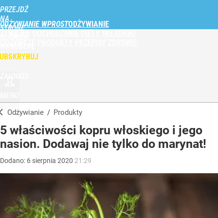
PRZEJDŹ
NA
ODŻYWIANIE WPROST
STRONĘ
ŻYWIENIE
ODCHUDZANIE
DIETY
SKŁADNIKI
GŁÓWNĄ
ODŻYWCZE
PRODUKTY
PRZEPISY
ZDROWIE
WPROST.PL
UBSKRYBUJ
ZALOGUJ
MENU
Odżywianie
/
Produkty
5 właściwości kopru włoskiego i jego
nasion. Dodawaj nie tylko do marynat!
Dodano:
6
sierpnia
2020
21:29