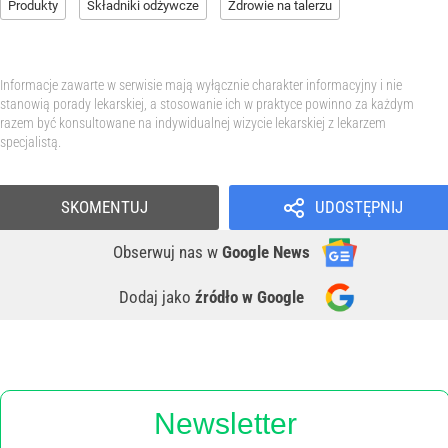
Produkty
Składniki odżywcze
Zdrowie na talerzu
Informacje zawarte w serwisie mają wyłącznie charakter informacyjny i nie
stanowią porady lekarskiej, a stosowanie ich w praktyce powinno za każdym
razem być konsultowane na indywidualnej wizycie lekarskiej z lekarzem
specjalistą.
SKOMENTUJ
UDOSTĘPNIJ
Obserwuj nas
w
Google News
Dodaj jako
źródło w Google
Newsletter