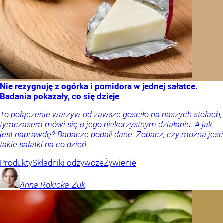
Nie rezygnuję z ogórka i pomidora w jednej sałatce.
Badania pokazały, co się dzieje
To połączenie warzyw od zawsze gościło na naszych stołach,
tymczasem mówi się o jego niekorzystnym działaniu. A jak
jest naprawdę? Badacze podali dane. Zobacz, czy można jeść
takie sałatki na co dzień.
Produkty
Składniki odżywcze
Żywienie
Anna
Rokicka-Żuk