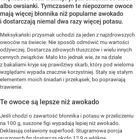
albo owsianki. Tymczasem te niepozorne owoce
mają więcej błonnika niż popularne awokado
i dostarczają niemal dwa razy więcej potasu.
Meksykański przysmak uchodzi za jeden z najzdrowszych
owoców na świecie. Nie sposób odmówić mu wartości
odżywczej. Dostarcza zdrowych tłuszczów i wielu innych
cennych związków. Mało kto jednak wie, że na dziale
z bakaliami kryje się prawdziwy skarb, który pod wieloma
względami wypada znacznie korzystniej. Stały się stałym
elementem moich śniadań i przekąsek, bo poprawiają
trawienie.
Te owoce są lepsze niż awokado
Jeśli chodzi o zawartość błonnika i potasu w przeliczeniu
na 100 g, suszone figi wypadają lepiej niż awokado.
Deklasują osławiony superfood. Stugramowa porcja
suszonych fig dostarcza około 12,9 g włókna