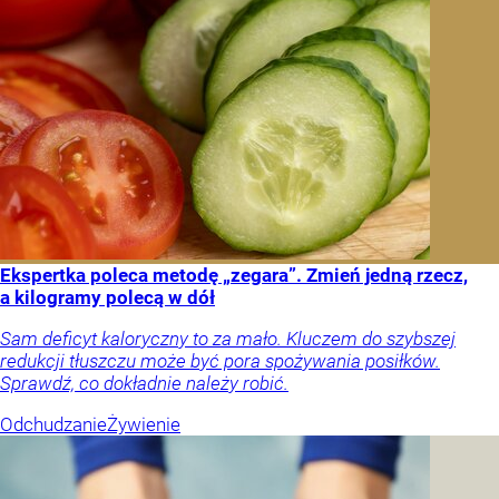
Ekspertka poleca metodę „zegara”. Zmień jedną rzecz,
a kilogramy polecą w dół
Sam deficyt kaloryczny to za mało. Kluczem do szybszej
redukcji tłuszczu może być pora spożywania posiłków.
Sprawdź, co dokładnie należy robić.
Odchudzanie
Żywienie