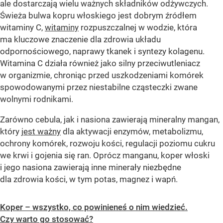
ale dostarczają wielu ważnych składników odżywczych.
Świeża bulwa kopru włoskiego jest dobrym źródłem
witaminy C,
witaminy
rozpuszczalnej w wodzie, która
ma kluczowe znaczenie dla zdrowia układu
odpornościowego, naprawy tkanek i syntezy kolagenu.
Witamina C działa również jako silny przeciwutleniacz
w organizmie, chroniąc przed uszkodzeniami komórek
spowodowanymi przez niestabilne cząsteczki zwane
wolnymi rodnikami.
Zarówno cebula, jak i nasiona zawierają mineralny mangan,
który
jest ważny
dla aktywacji enzymów, metabolizmu,
ochrony komórek, rozwoju kości, regulacji poziomu cukru
we krwi i gojenia się ran. Oprócz manganu, koper włoski
i jego nasiona zawierają inne minerały niezbędne
dla zdrowia kości, w tym potas, magnez i wapń.
Koper – wszystko, co powinieneś o nim wiedzieć.
Czy warto go stosować?