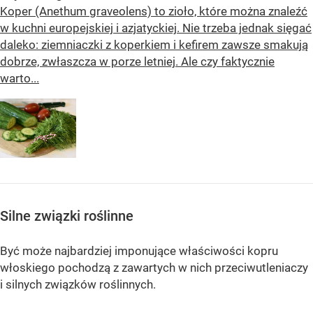
Koper (Anethum graveolens) to zioło, które można znaleźć
w kuchni europejskiej i azjatyckiej. Nie trzeba jednak sięgać
daleko: ziemniaczki z koperkiem i kefirem zawsze smakują
dobrze, zwłaszcza w porze letniej. Ale czy faktycznie
warto...
Silne związki roślinne
Być może najbardziej imponujące właściwości kopru
włoskiego pochodzą z zawartych w nich przeciwutleniaczy
i silnych związków roślinnych.