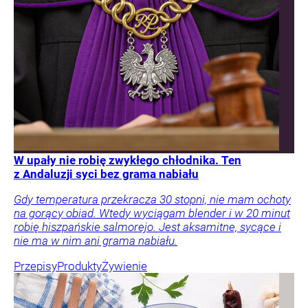
W upały nie robię zwykłego chłodnika. Ten
z Andaluzji syci bez grama nabiału
Gdy temperatura przekracza 30 stopni, nie mam ochoty
na gorący obiad. Wtedy wyciągam blender i w 20 minut
robię hiszpańskie salmorejo. Jest aksamitne, sycące i
nie ma w nim ani grama nabiału.
Przepisy
Produkty
Żywienie