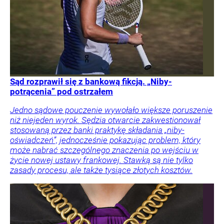
Sąd rozprawił się z bankową fikcją. „Niby-
potrącenia” pod ostrzałem
Jedno sądowe pouczenie wywołało większe poruszenie
niż niejeden wyrok. Sędzia otwarcie zakwestionował
stosowaną przez banki praktykę składania „niby-
oświadczeń”, jednocześnie pokazując problem, który
może nabrać szczególnego znaczenia po wejściu w
życie nowej ustawy frankowej. Stawką są nie tylko
zasady procesu, ale także tysiące złotych kosztów.