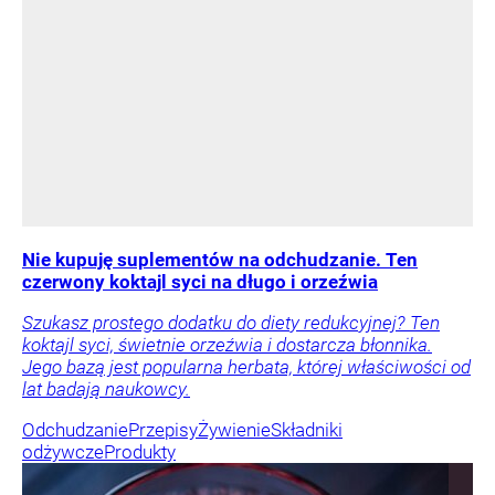
Nie kupuję suplementów na odchudzanie. Ten
czerwony koktajl syci na długo i orzeźwia
Szukasz prostego dodatku do diety redukcyjnej? Ten
koktajl syci, świetnie orzeźwia i dostarcza błonnika.
Jego bazą jest popularna herbata, której właściwości od
lat badają naukowcy.
Odchudzanie
Przepisy
Żywienie
Składniki
odżywcze
Produkty