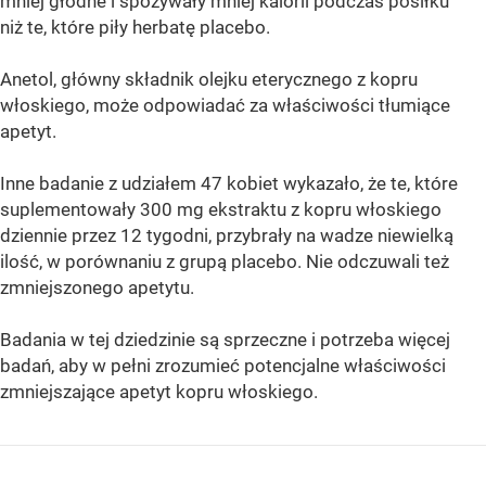
mniej głodne i spożywały mniej kalorii podczas posiłku
niż te, które piły herbatę placebo.
Anetol, główny składnik olejku eterycznego z kopru
włoskiego, może odpowiadać za właściwości tłumiące
apetyt.
Inne badanie z udziałem 47 kobiet wykazało, że te, które
suplementowały 300 mg ekstraktu z kopru włoskiego
dziennie przez 12 tygodni, przybrały na wadze niewielką
ilość, w porównaniu z grupą placebo. Nie odczuwali też
zmniejszonego apetytu.
Badania w tej dziedzinie są sprzeczne i potrzeba więcej
badań, aby w pełni zrozumieć potencjalne właściwości
zmniejszające apetyt kopru włoskiego.