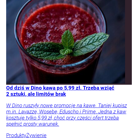
Od dziś w Dino kawa po 5,99 zł. Trzeba wziąć
2 sztuki, ale limitów brak
W Dino ruszyły nowe promocje na kawę. Taniej kupisz
m.in. Lavazzę, Wosebę, Eduscho i Primę. Jedna z kaw
kosztuje tylko 5,99 zł, choć przy części ofert trzeba
spełnić prosty warunek.
Produkty
Żywienie