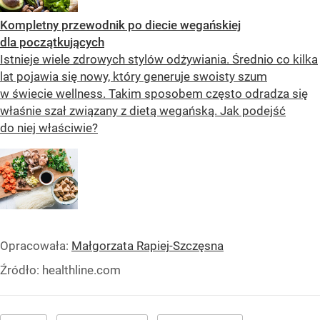
Kompletny przewodnik po diecie wegańskiej
dla początkujących
Istnieje wiele zdrowych stylów odżywiania. Średnio co kilka
lat pojawia się nowy, który generuje swoisty szum
w świecie wellness. Takim sposobem często odradza się
właśnie szał związany z dietą wegańską. Jak podejść
do niej właściwie?
Opracowała:
Małgorzata Rapiej-Szczęsna
Źródło:
healthline.com