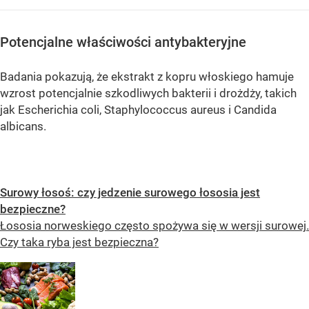
Potencjalne właściwości antybakteryjne
Badania pokazują, że ekstrakt z kopru włoskiego hamuje
wzrost potencjalnie szkodliwych bakterii i drożdży, takich
jak Escherichia coli, Staphylococcus aureus i Candida
albicans.
Surowy łosoś: czy jedzenie surowego łososia jest
bezpieczne?
Łososia norweskiego często spożywa się w wersji surowej.
Czy taka ryba jest bezpieczna?