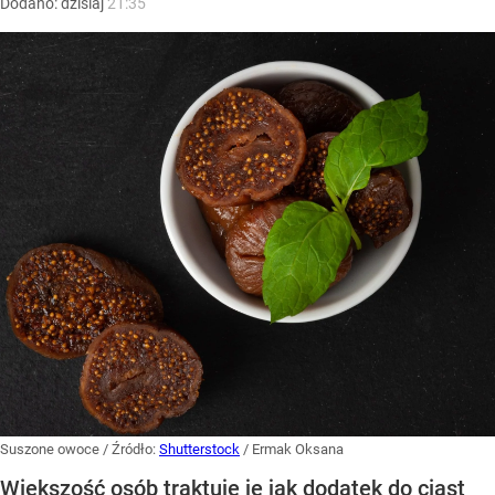
Dodano:
dzisiaj
21:35
Suszone owoce
/ Źródło:
Shutterstock
/
Ermak Oksana
Większość osób traktuje je jak dodatek do ciast