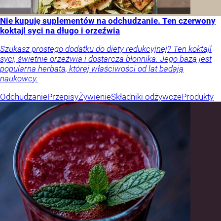
Nie kupuję suplementów na odchudzanie. Ten czerwony
koktajl syci na długo i orzeźwia
Szukasz prostego dodatku do diety redukcyjnej? Ten koktajl
syci, świetnie orzeźwia i dostarcza błonnika. Jego bazą jest
popularna herbata, której właściwości od lat badają
naukowcy.
Odchudzanie
Przepisy
Żywienie
Składniki odżywcze
Produkty