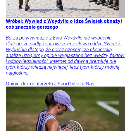
Wróbel: Wywiad z Woydyłło o Idze Świątek obnażył
coś znacznie gorszego
Burza po wywiadzie z Ewą Woydyłło nie wybuchła
dlatego, że padły kontrowersyjne słowa o Idze Świątek.
Wybuchła dlatego, że coraz częściej za ekspercką
analizę uznajemy opinie wygłaszane bez wiedzy, faktów
i odpowiedzialności. Internet od dawna premiuje nie
tych, którzy wiedzą najwięcej, lecz tych, którzy mówią
najgłośniej.
Opinie i komentarze
Kraj
Sport
Tylko u Nas