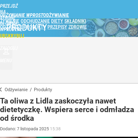
PRZEJDŹ
NA
ODŻYWIANIE WPROST
STRONĘ
ŻYWIENIE
ODCHUDZANIE
DIETY
SKŁADNIKI
GŁÓWNĄ
PRODUKTY
ODŻYWCZE
PRODUKTY
PRZEPISY
ZDROWIE
WPROST.PL
UBSKRYBUJ
ZALOGUJ
MENU
Odżywianie
/
Produkty
Ta oliwa z Lidla zaskoczyła nawet
dietetyczkę. Wspiera serce i odmładza
od środka
Dodano:
7
listopada
2025
15:38