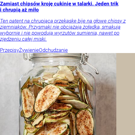
Zamiast chipsów kroję cukinię w talarki. Jeden trik
i chrupią aż miło
Ten patent na chrupiącą przekąskę bije na głowę chipsy z
ziemniaków. Przysmaki nie obciążają żołądka, smakują
wybornie i nie powodują wyrzutów sumienia, nawet po
zjedzeniu całej miski.
Przepisy
Żywienie
Odchudzanie