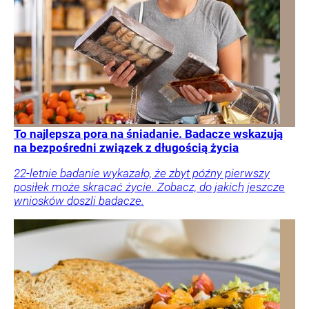
To najlepsza pora na śniadanie. Badacze wskazują
na bezpośredni związek z długością życia
22-letnie badanie wykazało, że zbyt późny pierwszy
posiłek może skracać życie. Zobacz, do jakich jeszcze
wniosków doszli badacze.