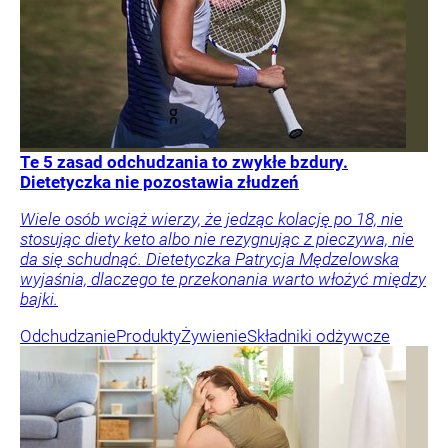
Te 5 zasad odchudzania to zwykłe bzdury.
Dietetyczka nie pozostawia złudzeń
Wiele osób wciąż wierzy, że jedząc kolację po 18, nie
stosując diety keto albo nie rezygnując z pieczywa, nie
da się schudnąć. Dietetyczka Patrycja Mędzelowska
wyjaśnia, dlaczego te przekonania warto włożyć między
bajki.
Odchudzanie
Produkty
Żywienie
Składniki odżywcze