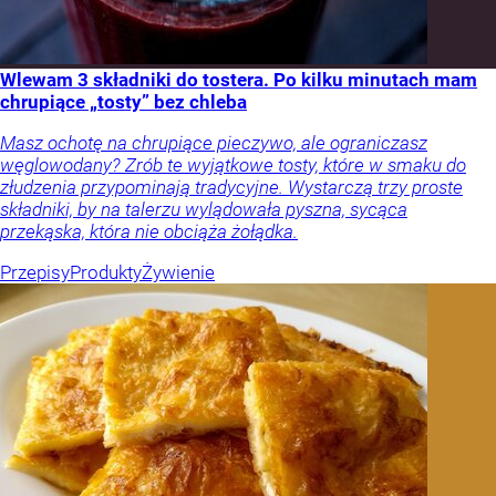
Wlewam 3 składniki do tostera. Po kilku minutach mam
chrupiące „tosty” bez chleba
Masz ochotę na chrupiące pieczywo, ale ograniczasz
węglowodany? Zrób te wyjątkowe tosty, które w smaku do
złudzenia przypominają tradycyjne. Wystarczą trzy proste
składniki, by na talerzu wylądowała pyszna, sycąca
przekąska, która nie obciąża żołądka.
Przepisy
Produkty
Żywienie