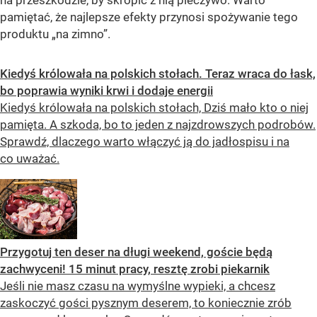
pamiętać, że najlepsze efekty przynosi spożywanie tego
produktu „na zimno”.
Kiedyś królowała na polskich stołach. Teraz wraca do łask,
bo poprawia wyniki krwi i dodaje energii
Kiedyś królowała na polskich stołach, Dziś mało kto o niej
pamięta. A szkoda, bo to jeden z najzdrowszych podrobów.
Sprawdź, dlaczego warto włączyć ją do jadłospisu i na
co uważać.
Przygotuj ten deser na długi weekend, goście będą
zachwyceni! 15 minut pracy, resztę zrobi piekarnik
Jeśli nie masz czasu na wymyślne wypieki, a chcesz
zaskoczyć gości pysznym deserem, to koniecznie zrób