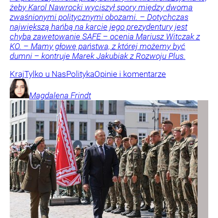
żeby Karol Nawrocki wyciszył spory między dwoma
zwaśnionymi politycznymi obozami. – Dotychczas
największą hańbą na karcie jego prezydentury jest
chyba zawetowanie SAFE – ocenia Mariusz Witczak z
KO. – Mamy głowę państwa, z której możemy być
dumni – kontruje Marek Jakubiak z Rozwoju Plus.
Kraj
Tylko u Nas
Polityka
Opinie i komentarze
Magdalena
Frindt