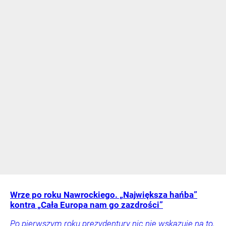
Wrze po roku Nawrockiego. „Największa hańba”
kontra „Cała Europa nam go zazdrości”
Po pierwszym roku prezydentury nic nie wskazuje na to,