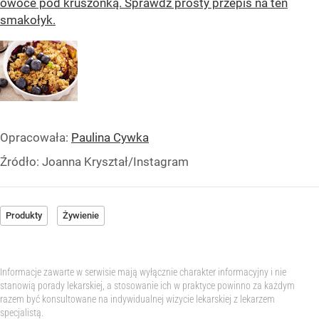
owoce pod kruszonką. Sprawdź prosty przepis na ten
smakołyk.
Opracowała:
Paulina Cywka
Źródło:
Joanna Kryształ/Instagram
Produkty
Żywienie
Informacje zawarte w serwisie mają wyłącznie charakter informacyjny i nie
stanowią porady lekarskiej, a stosowanie ich w praktyce powinno za każdym
razem być konsultowane na indywidualnej wizycie lekarskiej z lekarzem
specjalistą.