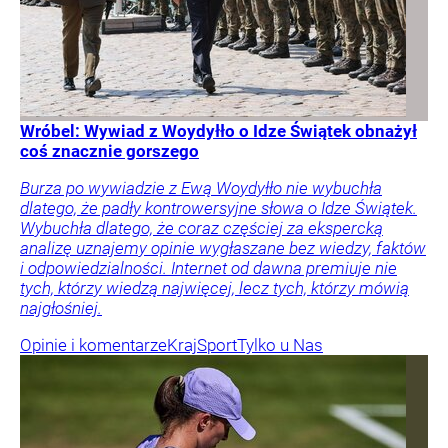
Wróbel: Wywiad z Woydyłło o Idze Świątek obnażył
coś znacznie gorszego
Burza po wywiadzie z Ewą Woydyłło nie wybuchła
dlatego, że padły kontrowersyjne słowa o Idze Świątek.
Wybuchła dlatego, że coraz częściej za ekspercką
analizę uznajemy opinie wygłaszane bez wiedzy, faktów
i odpowiedzialności. Internet od dawna premiuje nie
tych, którzy wiedzą najwięcej, lecz tych, którzy mówią
najgłośniej.
Opinie i komentarze
Kraj
Sport
Tylko u Nas