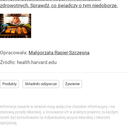
zdrowotnych. Sprawdź, co świadczy o tym niedoborze.
Opracowała:
Małgorzata Rapiej-Szczęsna
Źródło:
health.harvard.edu
Produkty
Składniki odżywcze
Żywienie
Informacje zawarte w serwisie mają wyłącznie charakter informacyjny i nie
stanowią porady lekarskiej, a stosowanie ich w praktyce powinno za każdym
razem być konsultowane na indywidualnej wizycie lekarskiej z lekarzem
specjalistą.