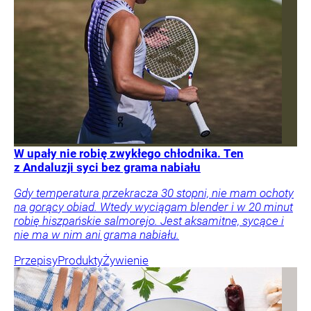
W upały nie robię zwykłego chłodnika. Ten
z Andaluzji syci bez grama nabiału
Gdy temperatura przekracza 30 stopni, nie mam ochoty
na gorący obiad. Wtedy wyciągam blender i w 20 minut
robię hiszpańskie salmorejo. Jest aksamitne, sycące i
nie ma w nim ani grama nabiału.
Przepisy
Produkty
Żywienie