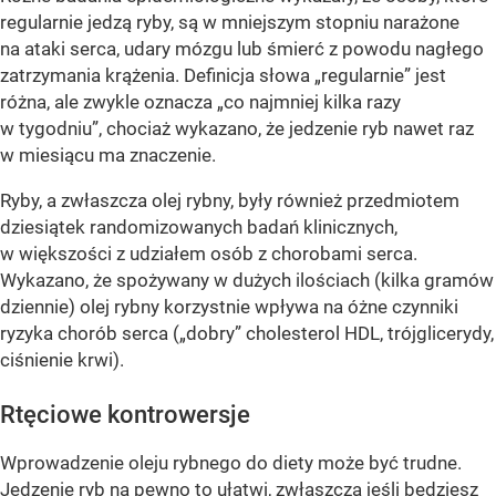
regularnie jedzą ryby, są w mniejszym stopniu narażone
na ataki serca, udary mózgu lub śmierć z powodu nagłego
zatrzymania krążenia. Definicja słowa „regularnie” jest
różna, ale zwykle oznacza „co najmniej kilka razy
w tygodniu”, chociaż wykazano, że jedzenie ryb nawet raz
w miesiącu ma znaczenie.
Ryby, a zwłaszcza olej rybny, były również przedmiotem
dziesiątek randomizowanych badań klinicznych,
w większości z udziałem osób z chorobami serca.
Wykazano, że spożywany w dużych ilościach (kilka gramów
dziennie) olej rybny korzystnie wpływa na óżne czynniki
ryzyka chorób serca („dobry” cholesterol HDL, trójglicerydy,
ciśnienie krwi).
Rtęciowe kontrowersje
Wprowadzenie oleju rybnego do diety może być trudne.
Jedzenie ryb na pewno to ułatwi, zwłaszcza jeśli będziesz