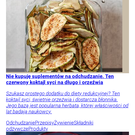
Nie kupuję suplementów na odchudzanie. Ten
czerwony koktajl syci na długo i orzeźwia
Szukasz prostego dodatku do diety redukcyjnej? Ten
koktajl syci, świetnie orzeźwia i dostarcza błonnika.
Jego bazą jest popularna herbata, której właściwości od
lat badają naukowcy.
Odchudzanie
Przepisy
Żywienie
Składniki
odżywcze
Produkty