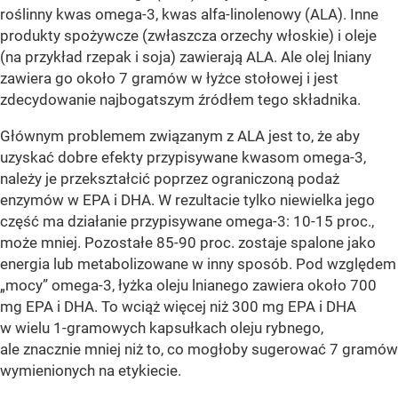
roślinny kwas omega-3, kwas alfa-linolenowy (ALA). Inne
produkty spożywcze (zwłaszcza orzechy włoskie) i oleje
(na przykład rzepak i soja) zawierają ALA. Ale olej lniany
zawiera go około 7 gramów w łyżce stołowej i jest
zdecydowanie najbogatszym źródłem tego składnika.
Głównym problemem związanym z ALA jest to, że aby
uzyskać dobre efekty przypisywane kwasom omega-3,
należy je przekształcić poprzez ograniczoną podaż
enzymów w EPA i DHA. W rezultacie tylko niewielka jego
część ma działanie przypisywane omega-3: 10-15 proc.,
może mniej. Pozostałe 85-90 proc. zostaje spalone jako
energia lub metabolizowane w inny sposób. Pod względem
„mocy” omega-3, łyżka oleju lnianego zawiera około 700
mg EPA i DHA. To wciąż więcej niż 300 mg EPA i DHA
w wielu 1-gramowych kapsułkach oleju rybnego,
ale znacznie mniej niż to, co mogłoby sugerować 7 gramów
wymienionych na etykiecie.