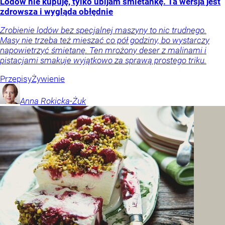
Lodów nie kupuję, tylko ubijam śmietankę. Ta wersja jest
zdrowsza i wygląda obłędnie
Zrobienie lodów bez specjalnej maszyny to nic trudnego.
Masy nie trzeba też mieszać co pół godziny, bo wystarczy
napowietrzyć śmietanę. Ten mrożony deser z malinami i
pistacjami smakuje wyjątkowo za sprawą prostego triku.
Przepisy
Żywienie
Anna
Rokicka-Żuk