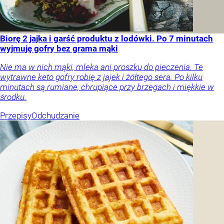
Biorę 2 jajka i garść produktu z lodówki. Po 7 minutach
wyjmuję gofry bez grama mąki
Nie ma w nich mąki, mleka ani proszku do pieczenia. Te
wytrawne keto gofry robię z jajek i żółtego sera. Po kilku
minutach są rumiane, chrupiące przy brzegach i miękkie w
środku.
Przepisy
Odchudzanie