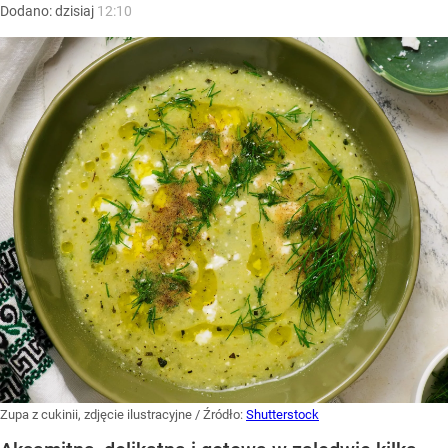
Dodano:
dzisiaj
12:10
Zupa z cukinii, zdjęcie ilustracyjne
/ Źródło:
Shutterstock