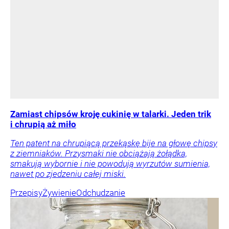
Zamiast chipsów kroję cukinię w talarki. Jeden trik
i chrupią aż miło
Ten patent na chrupiącą przekąskę bije na głowę chipsy
z ziemniaków. Przysmaki nie obciążają żołądka,
smakują wybornie i nie powodują wyrzutów sumienia,
nawet po zjedzeniu całej miski.
Przepisy
Żywienie
Odchudzanie