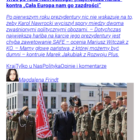
kontra „Cała Europa nam go zazdrości”
Po pierwszym roku prezydentury nic nie wskazuje na to,
żeby Karol Nawrocki wyciszył spory między dwoma
zwaśnionymi politycznymi obozami. – Dotychczas
największą hańbą na karcie jego prezydentury jest
chyba zawetowanie SAFE – ocenia Mariusz Witczak z
KO. – Mamy głowę państwa, z której możemy być
dumni – kontruje Marek Jakubiak z Rozwoju Plus.
Kraj
Tylko u Nas
Polityka
Opinie i komentarze
Magdalena
Frindt