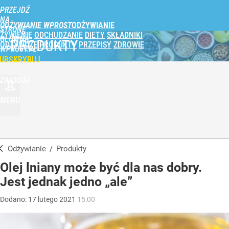
PRZEJDŹ
NA
ODŻYWIANIE WPROST
STRONĘ
ŻYWIENIE
ODCHUDZANIE
DIETY
SKŁADNIKI
GŁÓWNĄ
PRODUKTY
ODŻYWCZE
PRODUKTY
PRZEPISY
ZDROWIE
WPROST.PL
UBSKRYBUJ
ZALOGUJ
MENU
Odżywianie
/
Produkty
Olej lniany może być dla nas dobry.
Jest jednak jedno „ale”
Dodano:
17
lutego
2021
15:00