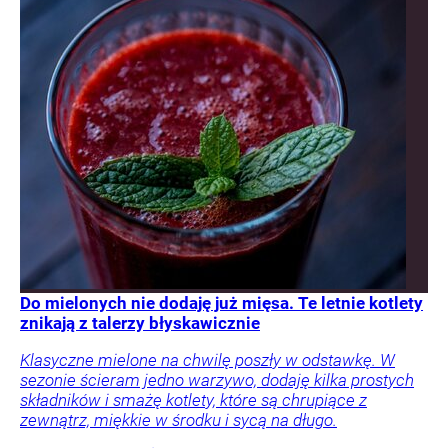
Do mielonych nie dodaję już mięsa. Te letnie kotlety
znikają z talerzy błyskawicznie
Klasyczne mielone na chwilę poszły w odstawkę. W
sezonie ścieram jedno warzywo, dodaję kilka prostych
składników i smażę kotlety, które są chrupiące z
zewnątrz, miękkie w środku i sycą na długo.