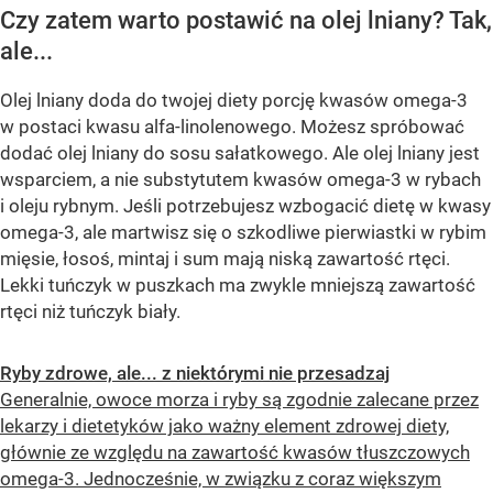
Czy zatem warto postawić na olej lniany? Tak,
ale...
Olej lniany doda do twojej diety porcję kwasów omega-3
w postaci kwasu alfa-linolenowego. Możesz spróbować
dodać olej lniany do sosu sałatkowego. Ale olej lniany jest
wsparciem, a nie substytutem kwasów omega-3 w rybach
i oleju rybnym. Jeśli potrzebujesz wzbogacić dietę w kwasy
omega-3, ale martwisz się o szkodliwe pierwiastki w rybim
mięsie, łosoś, mintaj i sum mają niską zawartość rtęci.
Lekki tuńczyk w puszkach ma zwykle mniejszą zawartość
rtęci niż tuńczyk biały.
Ryby zdrowe, ale... z niektórymi nie przesadzaj
Generalnie, owoce morza i ryby są zgodnie zalecane przez
lekarzy i dietetyków jako ważny element zdrowej diety,
głównie ze względu na zawartość kwasów tłuszczowych
omega-3. Jednocześnie, w związku z coraz większym