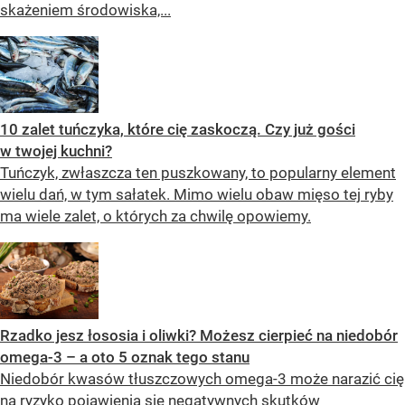
skażeniem środowiska,...
10 zalet tuńczyka, które cię zaskoczą. Czy już gości
w twojej kuchni?
Tuńczyk, zwłaszcza ten puszkowany, to popularny element
wielu dań, w tym sałatek. Mimo wielu obaw mięso tej ryby
ma wiele zalet, o których za chwilę opowiemy.
Rzadko jesz łososia i oliwki? Możesz cierpieć na niedobór
omega-3 – a oto 5 oznak tego stanu
Niedobór kwasów tłuszczowych omega-3 może narazić cię
na ryzyko pojawienia się negatywnych skutków