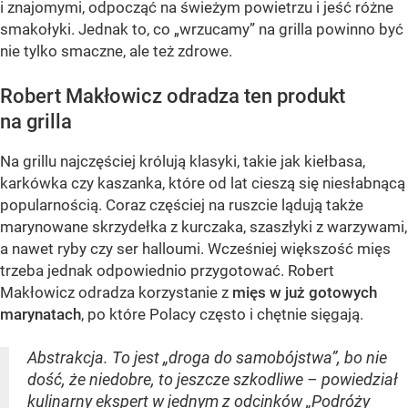
i znajomymi, odpocząć na świeżym powietrzu i jeść różne
smakołyki. Jednak to, co „wrzucamy” na grilla powinno być
nie tylko smaczne, ale też zdrowe.
Robert Makłowicz odradza ten produkt
na grilla
Na grillu najczęściej królują klasyki, takie jak kiełbasa,
karkówka czy kaszanka, które od lat cieszą się niesłabnącą
popularnością. Coraz częściej na ruszcie lądują także
marynowane skrzydełka z kurczaka, szaszłyki z warzywami,
a nawet ryby czy ser halloumi. Wcześniej większość mięs
trzeba jednak odpowiednio przygotować. Robert
Makłowicz odradza korzystanie z
mięs w już gotowych
marynatach
, po które Polacy często i chętnie sięgają.
Abstrakcja. To jest „droga do samobójstwa”, bo nie
dość, że niedobre, to jeszcze szkodliwe – powiedział
kulinarny ekspert w jednym z odcinków „Podróży