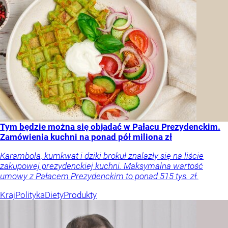
Tym będzie można się objadać w Pałacu Prezydenckim.
Zamówienia kuchni na ponad pół miliona zł
Karambola, kumkwat i dziki brokuł znalazły się na liście
zakupowej prezydenckiej kuchni. Maksymalna wartość
umowy z Pałacem Prezydenckim to ponad 515 tys. zł.
Kraj
Polityka
Diety
Produkty