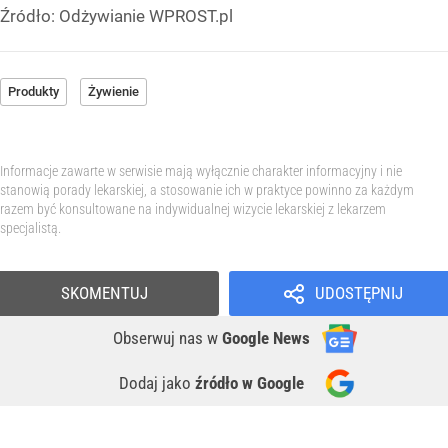
Źródło:
Odżywianie WPROST.pl
Produkty
Żywienie
Informacje zawarte w serwisie mają wyłącznie charakter informacyjny i nie
stanowią porady lekarskiej, a stosowanie ich w praktyce powinno za każdym
razem być konsultowane na indywidualnej wizycie lekarskiej z lekarzem
specjalistą.
SKOMENTUJ
UDOSTĘPNIJ
Obserwuj nas
w
Google News
Dodaj jako
źródło w Google