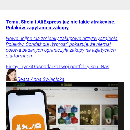
Temu, Shein i AliExpress już nie takie atrakcyjne.
Polaków zapytano o zakupy
Nowe unijne cła zmieniły zakupowe przyzwyczajenia
Polaków. Sondaż dla „Wprost” pokazuje, że niemal
połowa badanych ograniczyła zakupy na azjatyckich
platformach.
Firmy i rynki
Gospodarka
Twój portfel
Tylko u Nas
Beata Anna
Święcicka