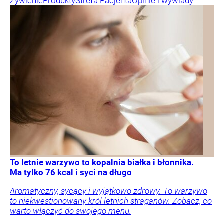
Żywienie
Produkty
Strefa Pacjenta
Opinie i wywiady
To letnie warzywo to kopalnia białka i błonnika.
Ma tylko 76 kcal i syci na długo
Aromatyczny, sycący i wyjątkowo zdrowy. To warzywo
to niekwestionowany król letnich straganów. Zobacz, co
warto włączyć do swojego menu.