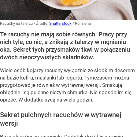
Racuchy na talerzu
/ Źródło:
Shutterstock
/
Rui Elena
Te racuchy nie mają sobie równych. Pracy przy
nich tyle, co nic, a znikają z talerzy w mgnieniu
oka. Sekret tych przysmaków tkwi w połączeniu
dwóch nieoczywistych składników.
Wiele osób kojarzy racuchy wyłącznie ze słodkim deserem
na bazie kefiru, maślanki lub jogurtu. Tymczasem można
przygotować je również w wytrawnej wersji. Smakują
obłędnie i są pulchne niczym chmurka. Nie sposób im się
oprzeć. W dodatku sycą na wiele godzin.
Sekret pulchnych racuchów w wytrawnej
wersji
Bazą placków są ziemniaki. Dodatek drożdży sprawia,