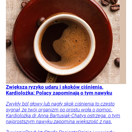
Zwiększa ryzyko udaru i skoków ciśnienia.
Kardiolożka: Polacy zapominają o tym nawyku
Zwykły ból głowy lub nagły skok ciśnienia to często
sygnał, że twój organizm po prostu woła o pomoc.
Kardiolożka dr Anna Bartusiak-Chatys ostrzega: o tym
najprostszym nawyku zapomina większość z nas.