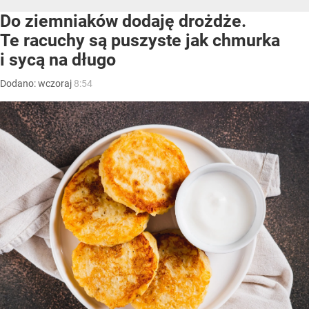
Do ziemniaków dodaję drożdże.
Te racuchy są puszyste jak chmurka
i sycą na długo
Dodano:
wczoraj
8:54