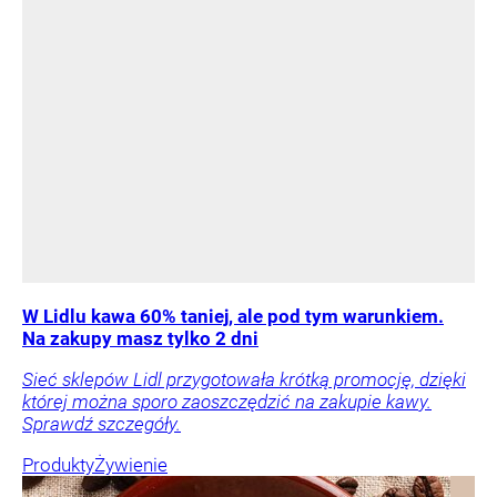
W Lidlu kawa 60% taniej, ale pod tym warunkiem.
Na zakupy masz tylko 2 dni
Sieć sklepów Lidl przygotowała krótką promocję, dzięki
której można sporo zaoszczędzić na zakupie kawy.
Sprawdź szczegóły.
Produkty
Żywienie