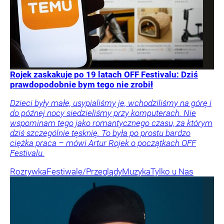
Rojek zaskakuje po 19 latach OFF Festivalu: Dziś
prawdopodobnie bym tego nie zrobił
Dzieci były małe, usypialiśmy je, wchodziliśmy na górę i
do późnej nocy siedzieliśmy przy komputerach. Nie
wspominam tego jako romantycznego czasu, za którym
dziś szczególnie tęsknię. To była po prostu bardzo
ciężka praca – mówi Artur Rojek o początkach OFF
Festivalu.
Rozrywka
Festiwale/Przeglądy
Muzyka
Tylko u Nas