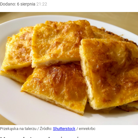
Dodano:
6
sierpnia
21:22
Przekąska na talerzu
/ Źródło:
Shutterstock
/
emrekrbc