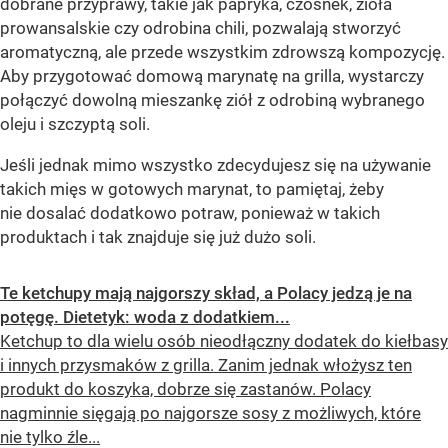
dobrane przyprawy, takie jak papryka, czosnek, zioła
prowansalskie czy odrobina chili, pozwalają stworzyć
aromatyczną, ale przede wszystkim zdrowszą kompozycję.
Aby przygotować domową marynatę na grilla, wystarczy
połączyć dowolną mieszankę ziół z odrobiną wybranego
oleju i szczyptą soli.
Jeśli jednak mimo wszystko zdecydujesz się na używanie
takich mięs w gotowych marynat, to pamiętaj, żeby
nie dosalać dodatkowo potraw, ponieważ w takich
produktach i tak znajduje się już dużo soli.
Te ketchupy mają najgorszy skład, a Polacy jedzą je na
potęgę. Dietetyk: woda z dodatkiem...
Ketchup to dla wielu osób nieodłączny dodatek do kiełbasy
i innych przysmaków z grilla. Zanim jednak włożysz ten
produkt do koszyka, dobrze się zastanów. Polacy
nagminnie sięgają po najgorsze sosy z możliwych, które
nie tylko źle...