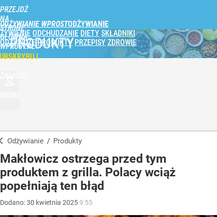
PRZEJDŹ
NA
ODŻYWIANIE WPROST
STRONĘ
ŻYWIENIE
ODCHUDZANIE
DIETY
SKŁADNIKI
GŁÓWNĄ
PRODUKTY
ODŻYWCZE
PRODUKTY
PRZEPISY
ZDROWIE
WPROST.PL
UBSKRYBUJ
ZALOGUJ
MENU
Odżywianie
/
Produkty
Makłowicz ostrzega przed tym
produktem z grilla. Polacy wciąż
popełniają ten błąd
Dodano:
30
kwietnia
2025
9:55