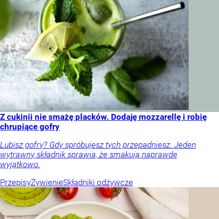
Z cukinii nie smażę placków. Dodaję mozzarellę i robię
chrupiące gofry
Lubisz gofry? Gdy spróbujesz tych przepadniesz. Jeden
wytrawny składnik sprawia, że smakują naprawdę
wyjątkowo.
Przepisy
Żywienie
Składniki odżywcze