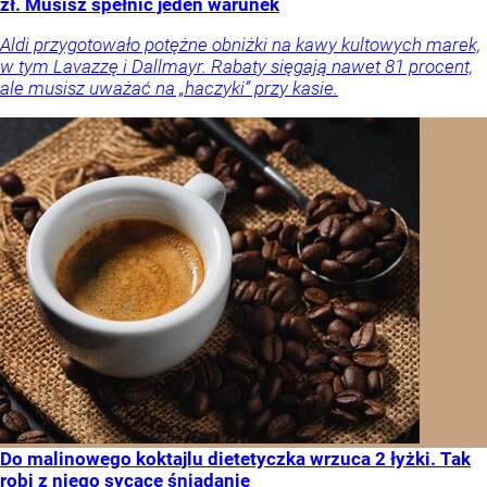
zł. Musisz spełnić jeden warunek
Aldi przygotowało potężne obniżki na kawy kultowych marek,
w tym Lavazzę i Dallmayr. Rabaty sięgają nawet 81 procent,
ale musisz uważać na „haczyki” przy kasie.
Do malinowego koktajlu dietetyczka wrzuca 2 łyżki. Tak
robi z niego sycące śniadanie