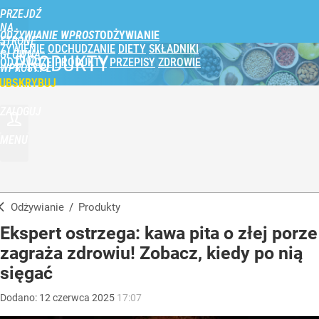
PRZEJDŹ
NA
ODŻYWIANIE WPROST
STRONĘ
ŻYWIENIE
ODCHUDZANIE
DIETY
SKŁADNIKI
GŁÓWNĄ
PRODUKTY
ODŻYWCZE
PRODUKTY
PRZEPISY
ZDROWIE
WPROST.PL
UBSKRYBUJ
ZALOGUJ
MENU
Odżywianie
/
Produkty
Ekspert ostrzega: kawa pita o złej porze
zagraża zdrowiu! Zobacz, kiedy po nią
sięgać
Dodano:
12
czerwca
2025
17:07