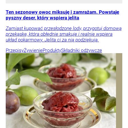
Ten sezonowy owoc miksuję i zamrażam. Powstaje
pyszny deser, który wspiera jelita
Zamiast kupować przesłodzone lody, przygotuj domową
przekąskę, która obłędnie smakuje i realnie wspiera
układ pokarmowy. Jelita ci za nią podziękują.
Przepisy
Żywienie
Produkty
Składniki odżywcze