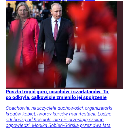
Poszła tropić guru, coachów i szarlatanów. To,
co odkryła, całkowicie zmieniło jej spojrzenie
Coachowie, nauczyciele duchowości, organizatorki
kręgów kobiet, twórcy kursów manifestacji. Ludzie
odchodzą od Kościoła, ale nie przestają szukać
odpowiedzi. Monika Sobień-Górska przez dwa lata