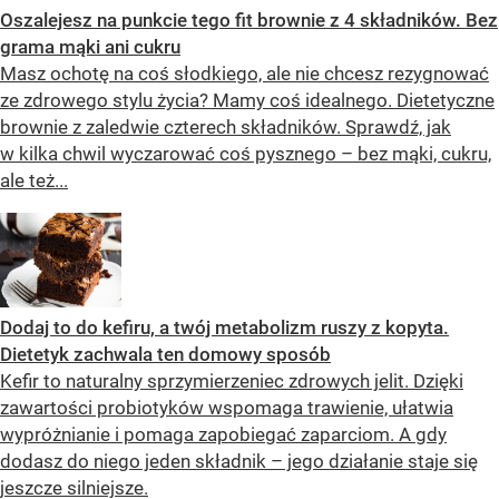
Oszalejesz na punkcie tego fit brownie z 4 składników. Bez
grama mąki ani cukru
Masz ochotę na coś słodkiego, ale nie chcesz rezygnować
ze zdrowego stylu życia? Mamy coś idealnego. Dietetyczne
brownie z zaledwie czterech składników. Sprawdź, jak
w kilka chwil wyczarować coś pysznego – bez mąki, cukru,
ale też...
Dodaj to do kefiru, a twój metabolizm ruszy z kopyta.
Dietetyk zachwala ten domowy sposób
Kefir to naturalny sprzymierzeniec zdrowych jelit. Dzięki
zawartości probiotyków wspomaga trawienie, ułatwia
wypróżnianie i pomaga zapobiegać zaparciom. A gdy
dodasz do niego jeden składnik – jego działanie staje się
jeszcze silniejsze.