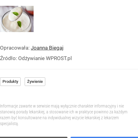
Opracowała:
Joanna Biegaj
Źródło:
Odżywianie WPROST.pl
Produkty
Żywienie
Informacje zawarte w serwisie mają wyłącznie charakter informacyjny i nie
stanowią porady lekarskiej, a stosowanie ich w praktyce powinno za każdym
razem być konsultowane na indywidualnej wizycie lekarskiej z lekarzem
specjalistą.