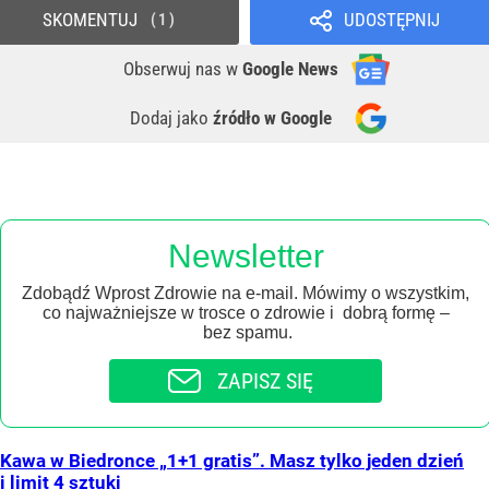
SKOMENTUJ
UDOSTĘPNIJ
1
Obserwuj nas
w
Google News
Dodaj jako
źródło w Google
Newsletter
Zdobądź Wprost Zdrowie na e-mail. Mówimy o wszystkim,
co najważniejsze w trosce o zdrowie i dobrą formę –
bez spamu.
ZAPISZ SIĘ
Kawa w Biedronce „1+1 gratis”. Masz tylko jeden dzień
i limit 4 sztuki