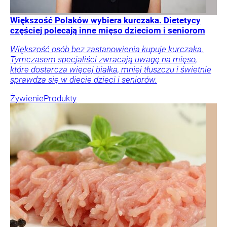
Większość Polaków wybiera kurczaka. Dietetycy
częściej polecają inne mięso dzieciom i seniorom
Większość osób bez zastanowienia kupuje kurczaka.
Tymczasem specjaliści zwracają uwagę na mięso,
które dostarcza więcej białka, mniej tłuszczu i świetnie
sprawdza się w diecie dzieci i seniorów.
Żywienie
Produkty