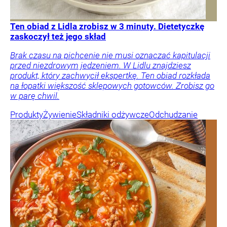
Ten obiad z Lidla zrobisz w 3 minuty. Dietetyczkę
zaskoczył też jego skład
Brak czasu na pichcenie nie musi oznaczać kapitulacji
przed niezdrowym jedzeniem. W Lidlu znajdziesz
produkt, który zachwycił ekspertkę. Ten obiad rozkłada
na łopatki większość sklepowych gotowców. Zrobisz go
w parę chwil.
Produkty
Żywienie
Składniki odżywcze
Odchudzanie