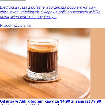
Biedronka rusza z potężną wyprzedażą popularnych kaw
ziarnistych i mielonych. Sklepowe półki opustoszeją w kilka
chwil, więc warto się pospieszyć.
Produkty
Żywienie
Od jutra w Aldi kilogram kawy za 14,99 zł zamiast 79,99