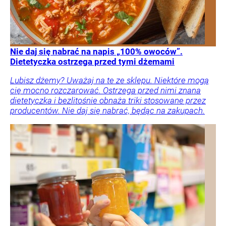
Nie daj się nabrać na napis „100% owoców”.
Dietetyczka ostrzega przed tymi dżemami
Lubisz dżemy? Uważaj na te ze sklepu. Niektóre mogą
cię mocno rozczarować. Ostrzega przed nimi znana
dietetyczka i bezlitośnie obnaża triki stosowane przez
producentów. Nie daj się nabrać, będąc na zakupach.