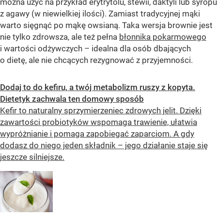
można użyć na przykład erytrytolu, stewii, daktyli lub syropu
z agawy (w niewielkiej ilości). Zamiast tradycyjnej mąki
warto sięgnąć po mąkę owsianą. Taka wersja brownie jest
nie tylko zdrowsza, ale też pełna
błonnika pokarmowego
i wartości odżywczych – idealna dla osób dbających
o dietę, ale nie chcących rezygnować z przyjemności.
Dodaj to do kefiru, a twój metabolizm ruszy z kopyta.
Dietetyk zachwala ten domowy sposób
Kefir to naturalny sprzymierzeniec zdrowych jelit. Dzięki
zawartości probiotyków wspomaga trawienie, ułatwia
wypróżnianie i pomaga zapobiegać zaparciom. A gdy
dodasz do niego jeden składnik – jego działanie staje się
jeszcze silniejsze.