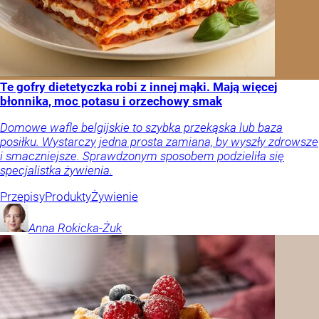
Te gofry dietetyczka robi z innej mąki. Mają więcej
błonnika, moc potasu i orzechowy smak
Domowe wafle belgijskie to szybka przekąska lub baza
posiłku. Wystarczy jedna prosta zamiana, by wyszły zdrowsze
i smaczniejsze. Sprawdzonym sposobem podzieliła się
specjalistka żywienia.
Przepisy
Produkty
Żywienie
Anna
Rokicka-Żuk