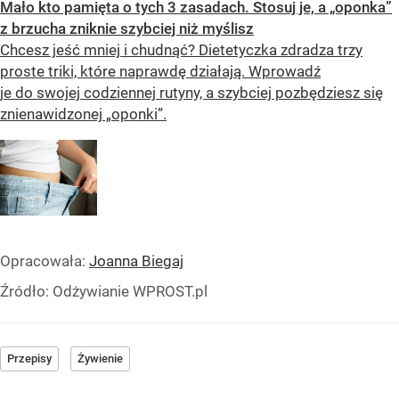
Mało kto pamięta o tych 3 zasadach. Stosuj je, a „oponka”
z brzucha zniknie szybciej niż myślisz
Chcesz jeść mniej i chudnąć? Dietetyczka zdradza trzy
proste triki, które naprawdę działają. Wprowadź
je do swojej codziennej rutyny, a szybciej pozbędziesz się
znienawidzonej „oponki”.
Opracowała:
Joanna Biegaj
Źródło:
Odżywianie WPROST.pl
Przepisy
Żywienie