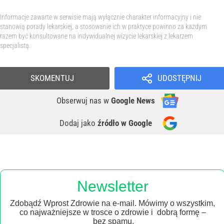
Informacje zawarte w serwisie mają wyłącznie charakter informacyjny i nie
stanowią porady lekarskiej, a stosowanie ich w praktyce powinno za każdym
razem być konsultowane na indywidualnej wizycie lekarskiej z lekarzem
specjalistą.
SKOMENTUJ
UDOSTĘPNIJ
Obserwuj nas
w
Google News
Dodaj jako
źródło w Google
Newsletter
Zdobądź Wprost Zdrowie na e-mail. Mówimy o wszystkim,
co najważniejsze w trosce o zdrowie i dobrą formę –
bez spamu.