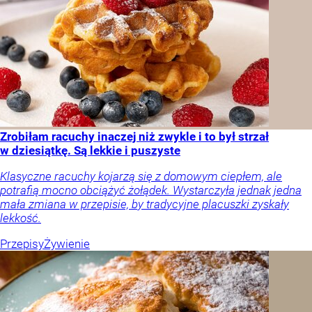
Zrobiłam racuchy inaczej niż zwykle i to był strzał
w dziesiątkę. Są lekkie i puszyste
Klasyczne racuchy kojarzą się z domowym ciepłem, ale
potrafią mocno obciążyć żołądek. Wystarczyła jednak jedna
mała zmiana w przepisie, by tradycyjne placuszki zyskały
lekkość.
Przepisy
Żywienie