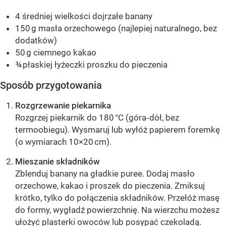
4 średniej wielkości dojrzałe banany
150 g masła orzechowego (najlepiej naturalnego, bez
dodatków)
50 g ciemnego kakao
¾ płaskiej łyżeczki proszku do pieczenia
Sposób przygotowania
Rozgrzewanie piekarnika
Rozgrzej piekarnik do 180 °C (góra‑dół, bez
termoobiegu). Wysmaruj lub wyłóż papierem foremkę
(o wymiarach 10×20 cm).
Mieszanie składników
Zblenduj banany na gładkie puree. Dodaj masło
orzechowe, kakao i proszek do pieczenia. Zmiksuj
krótko, tylko do połączenia składników. Przełóż masę
do formy, wygładź powierzchnię. Na wierzchu możesz
ułożyć plasterki owoców lub posypać czekoladą.