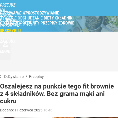
PRZEJDŹ
NA
ODŻYWIANIE WPROST
STRONĘ
ŻYWIENIE
ODCHUDZANIE
DIETY
SKŁADNIKI
GŁÓWNĄ
PRZEPISY
ODŻYWCZE
PRODUKTY
PRZEPISY
ZDROWIE
WPROST.PL
UBSKRYBUJ
ZALOGUJ
MENU
Odżywianie
/
Przepisy
Oszalejesz na punkcie tego fit brownie
z 4 składników. Bez grama mąki ani
cukru
Dodano:
11
czerwca
2025
16:46