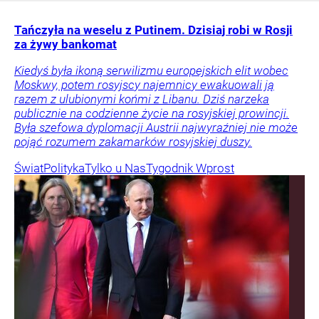
Tańczyła na weselu z Putinem. Dzisiaj robi w Rosji
za żywy bankomat
Kiedyś była ikoną serwilizmu europejskich elit wobec
Moskwy, potem rosyjscy najemnicy ewakuowali ją
razem z ulubionymi końmi z Libanu. Dziś narzeka
publicznie na codzienne życie na rosyjskiej prowincji.
Była szefowa dyplomacji Austrii najwyraźniej nie może
pojąć rozumem zakamarków rosyjskiej duszy.
Świat
Polityka
Tylko u Nas
Tygodnik Wprost