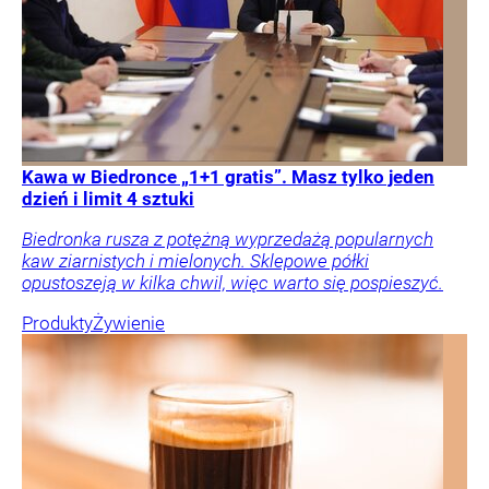
Kawa w Biedronce „1+1 gratis”. Masz tylko jeden
dzień i limit 4 sztuki
Biedronka rusza z potężną wyprzedażą popularnych
kaw ziarnistych i mielonych. Sklepowe półki
opustoszeją w kilka chwil, więc warto się pospieszyć.
Produkty
Żywienie