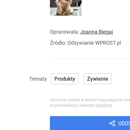
Opracowała:
Joanna Biegaj
Źródło:
Odżywianie WPROST.pl
Produkty
Żywienie
Informacje zawarte w serwisie mają wyłącznie char
wizycie lekarskiej z lekarzem specjalistą.
UDO