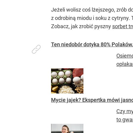
Jeżeli wolisz coś lżejszego, zrób
z odrobiną miodu i soku z cytryny.
Zobacz, jak zrobić pyszny
sorbet t
Ten niedobór dotyka 80% Polaków. 
Osiemd
opłakan
Mycie jajek? Ekspertka mówi jasno,
Czy my
to gwa