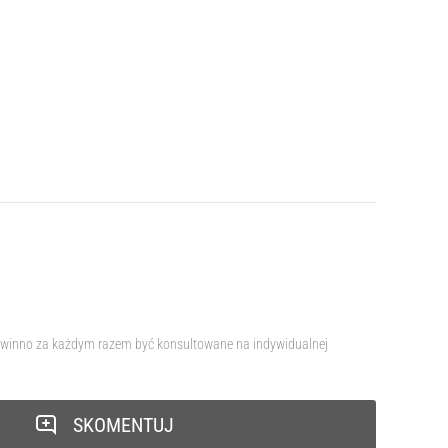
e powinno za każdym razem być konsultowane na indywidualnej
SKOMENTUJ