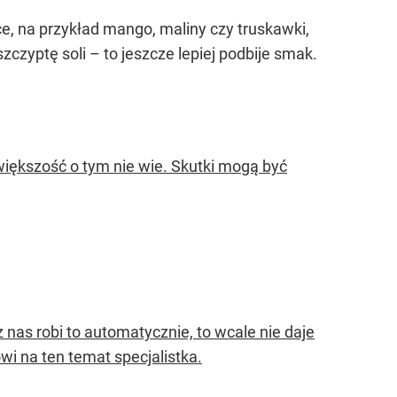
, na przykład mango, maliny czy truskawki,
czyptę soli – to jeszcze lepiej podbije smak.
większość o tym nie wie. Skutki mogą być
 nas robi to automatycznie, to wcale nie daje
wi na ten temat specjalistka.