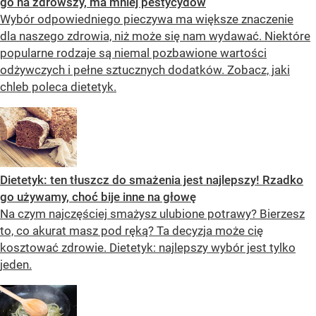
go na zdrowszy, ma mniej pestycydów
Wybór odpowiedniego pieczywa ma większe znaczenie
dla naszego zdrowia, niż może się nam wydawać. Niektóre
popularne rodzaje są niemal pozbawione wartości
odżywczych i pełne sztucznych dodatków. Zobacz, jaki
chleb poleca dietetyk.
Dietetyk: ten tłuszcz do smażenia jest najlepszy! Rzadko
go używamy, choć bije inne na głowę
Na czym najczęściej smażysz ulubione potrawy? Bierzesz
to, co akurat masz pod ręką? Ta decyzja może cię
kosztować zdrowie. Dietetyk: najlepszy wybór jest tylko
jeden.