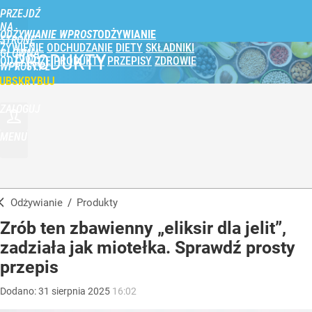
PRZEJDŹ
NA
ODŻYWIANIE WPROST
STRONĘ
ŻYWIENIE
ODCHUDZANIE
DIETY
SKŁADNIKI
GŁÓWNĄ
PRODUKTY
ODŻYWCZE
PRODUKTY
PRZEPISY
ZDROWIE
WPROST.PL
UBSKRYBUJ
ZALOGUJ
MENU
Odżywianie
/
Produkty
Zrób ten zbawienny „eliksir dla jelit”,
zadziała jak miotełka. Sprawdź prosty
przepis
Dodano:
31
sierpnia
2025
16:02