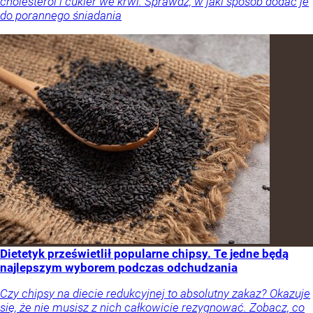
cholesterol i cukier we krwi. Sprawdź, w jaki sposób dodać je
do porannego śniadania
Dietetyk prześwietlił popularne chipsy. Te jedne będą
najlepszym wyborem podczas odchudzania
Czy chipsy na diecie redukcyjnej to absolutny zakaz? Okazuje
się, że nie musisz z nich całkowicie rezygnować. Zobacz, co