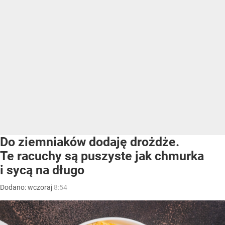
Do ziemniaków dodaję drożdże.
Te racuchy są puszyste jak chmurka
i sycą na długo
Dodano:
wczoraj
8:54