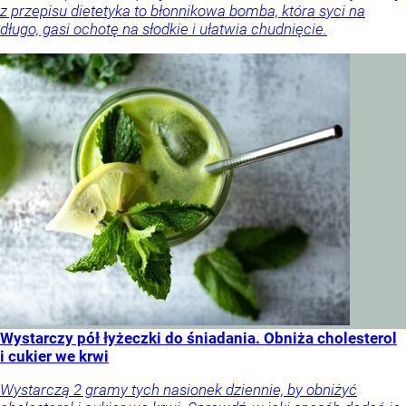
z przepisu dietetyka to błonnikowa bomba, która syci na
długo, gasi ochotę na słodkie i ułatwia chudnięcie.
Wystarczy pół łyżeczki do śniadania. Obniża cholesterol
i cukier we krwi
Wystarczą 2 gramy tych nasionek dziennie, by obniżyć