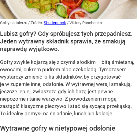
Gofry na talerzu
/ Źródło:
Shutterstock
/
Viktory Panchenko
Lubisz gofry? Gdy spróbujesz tych przepadniesz.
Jeden wytrawny składnik sprawia, że smakują
naprawdę wyjątkowo.
Gofry zwykle kojarzą się z czymś słodkim – bitą śmietaną,
owocami, cukrem pudrem albo czekoladą. Tymczasem
wystarczy zmienić kilka składników, by przygotować
je w zupełnie innej odsłonie. W wytrawnej wersji smakują,
jeszcze lepiej, zwłaszcza gdy ich bazą jest pewne
niepozorne i tanie warzywo. Z powodzeniem mogą
zastąpić klasyczne pieczywo i stać się sycącą przekąską.
To idealny pomysł na śniadanie, lunch lub kolację.
Wytrawne gofry w nietypowej odsłonie