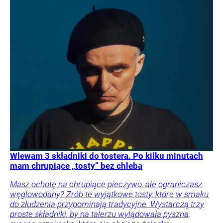
Wlewam 3 składniki do tostera. Po kilku minutach
mam chrupiące „tosty” bez chleba
Masz ochotę na chrupiące pieczywo, ale ograniczasz
węglowodany? Zrób te wyjątkowe tosty, które w smaku
do złudzenia przypominają tradycyjne. Wystarczą trzy
proste składniki, by na talerzu wylądowała pyszna,