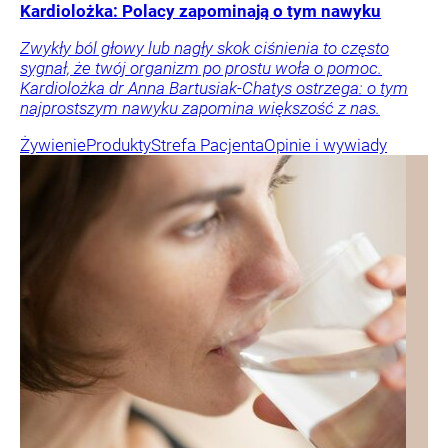
Kardiolożka: Polacy zapominają o tym nawyku
Zwykły ból głowy lub nagły skok ciśnienia to często
sygnał, że twój organizm po prostu woła o pomoc.
Kardiolożka dr Anna Bartusiak-Chatys ostrzega: o tym
najprostszym nawyku zapomina większość z nas.
Żywienie
Produkty
Strefa Pacjenta
Opinie i wywiady