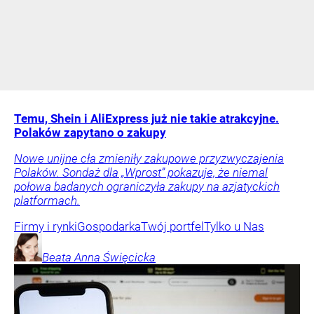
Temu, Shein i AliExpress już nie takie atrakcyjne.
Polaków zapytano o zakupy
Nowe unijne cła zmieniły zakupowe przyzwyczajenia
Polaków. Sondaż dla „Wprost” pokazuje, że niemal
połowa badanych ograniczyła zakupy na azjatyckich
platformach.
Firmy i rynki
Gospodarka
Twój portfel
Tylko u Nas
Beata Anna
Święcicka