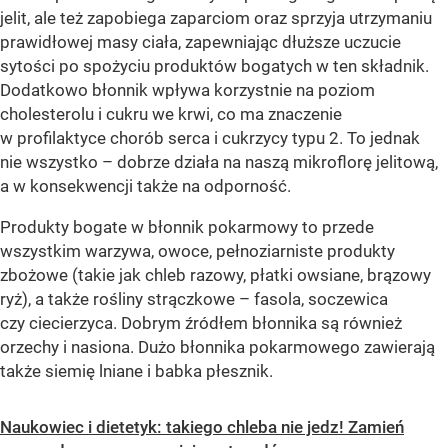
jelit, ale też zapobiega zaparciom oraz sprzyja utrzymaniu
prawidłowej masy ciała, zapewniając dłuższe uczucie
sytości po spożyciu produktów bogatych w ten składnik.
Dodatkowo błonnik wpływa korzystnie na poziom
cholesterolu i cukru we krwi, co ma znaczenie
w profilaktyce chorób serca i cukrzycy typu 2. To jednak
nie wszystko – dobrze działa na naszą mikroflorę jelitową,
a w konsekwencji także na odporność.
Produkty bogate w błonnik pokarmowy to przede
wszystkim warzywa, owoce, pełnoziarniste produkty
zbożowe (takie jak chleb razowy, płatki owsiane, brązowy
ryż), a także rośliny strączkowe – fasola, soczewica
czy ciecierzyca. Dobrym źródłem błonnika są również
orzechy i nasiona. Dużo błonnika pokarmowego zawierają
także siemię lniane i babka płesznik.
Naukowiec i dietetyk: takiego chleba nie jedz! Zamień