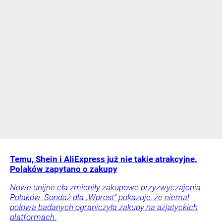
Temu, Shein i AliExpress już nie takie atrakcyjne.
Polaków zapytano o zakupy
Nowe unijne cła zmieniły zakupowe przyzwyczajenia
Polaków. Sondaż dla „Wprost” pokazuje, że niemal
połowa badanych ograniczyła zakupy na azjatyckich
platformach.