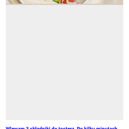
Wlewam 3 składniki do tostera. Po kilku minutach