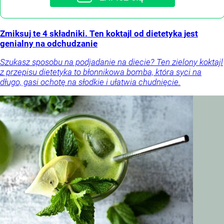
Zmiksuj te 4 składniki. Ten koktajl od dietetyka jest
genialny na odchudzanie
Szukasz sposobu na podjadanie na diecie? Ten zielony koktajl
z przepisu dietetyka to błonnikowa bomba, która syci na
długo, gasi ochotę na słodkie i ułatwia chudnięcie.