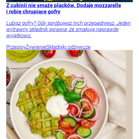
Z cukinii nie smażę placków. Dodaję mozzarellę
i robię chrupiące gofry
Lubisz gofry? Gdy spróbujesz tych przepadniesz. Jeden
wytrawny składnik sprawia, że smakują naprawdę
wyjątkowo.
Przepisy
Żywienie
Składniki odżywcze