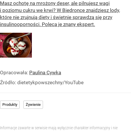
Masz ochotę na mrożony deser, ale pilnujesz wagi
i poziomu cukru we krwi? W Biedronce znajdziesz lody,
które nie zrujnują diety i świetnie sprawdzą się przy
insulinooporności. Poleca je znany ekspert.
Opracowała:
Paulina Cywka
Źródło:
dietetykpowszechny/YouTube
Produkty
Żywienie
Informacje zawarte w serwisie mają wyłącznie charakter informacyjny i nie