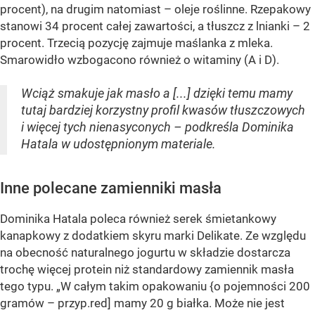
procent), na drugim natomiast – oleje roślinne. Rzepakowy
stanowi 34 procent całej zawartości, a tłuszcz z lnianki – 2
procent. Trzecią pozycję zajmuje maślanka z mleka.
Smarowidło wzbogacono również o witaminy (A i D).
Wciąż smakuje jak masło a [...] dzięki temu mamy
tutaj bardziej korzystny profil kwasów tłuszczowych
i więcej tych nienasyconych – podkreśla Dominika
Hatala w udostępnionym materiale.
Inne polecane zamienniki masła
Dominika Hatala poleca również serek śmietankowy
kanapkowy z dodatkiem skyru marki Delikate. Ze względu
na obecność naturalnego jogurtu w składzie dostarcza
trochę więcej protein niż standardowy zamiennik masła
tego typu. „W całym takim opakowaniu {o pojemności 200
gramów – przyp.red] mamy 20 g białka. Może nie jest