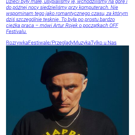
Dzieci były małe, usypialiśmy je, wchodziliśmy na górę i
do późnej nocy siedzieliśmy przy komputerach. Nie
wspominam tego jako romantycznego czasu, za którym
dziś szczególnie tęsknię. To była po prostu bardzo
ciężka praca – mówi Artur Rojek o początkach OFF
Festivalu.
Rozrywka
Festiwale/Przeglądy
Muzyka
Tylko u Nas