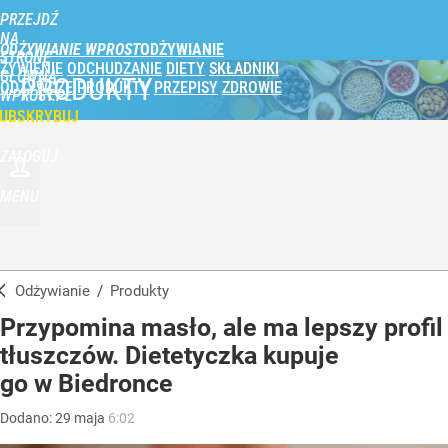
PRZEJDŹ
NA
ODŻYWIANIE WPROST
STRONĘ
ŻYWIENIE
ODCHUDZANIE
DIETY
SKŁADNIKI
GŁÓWNĄ
PRODUKTY
ODŻYWCZE
PRODUKTY
PRZEPISY
ZDROWIE
WPROST.PL
UBSKRYBUJ
ZALOGUJ
MENU
Odżywianie
/
Produkty
Przypomina masło, ale ma lepszy profil
tłuszczów. Dietetyczka kupuje
go w Biedronce
Dodano:
29
maja
6:02