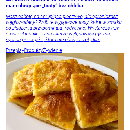
mam chrupiące „tosty” bez chleba
Masz ochotę na chrupiące pieczywo, ale ograniczasz
węglowodany? Zrób te wyjątkowe tosty, które w smaku
do złudzenia przypominają tradycyjne. Wystarczą trzy
proste składniki, by na talerzu wylądowała pyszna,
sycąca przekąska, która nie obciąża żołądka.
Przepisy
Produkty
Żywienie