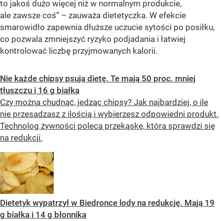
to jakoś dużo więcej niż w normalnym produkcie,
ale zawsze coś” – zauważa dietetyczka. W efekcie
smarowidło zapewnia dłuższe uczucie sytości po posiłku,
co pozwala zmniejszyć ryzyko podjadania i łatwiej
kontrolować liczbę przyjmowanych kalorii.
Nie każde chipsy psują dietę. Te mają 50 proc. mniej
tłuszczu i 16 g białka
Czy można chudnąć, jedząc chipsy? Jak najbardziej, o ile
nie przesadzasz z ilością i wybierzesz odpowiedni produkt.
Technolog żywności poleca przekąskę, która sprawdzi się
na redukcji.
Dietetyk wypatrzył w Biedronce lody na redukcję. Mają 19
g białka i 14 g błonnika