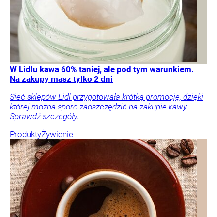
W Lidlu kawa 60% taniej, ale pod tym warunkiem.
Na zakupy masz tylko 2 dni
Sieć sklepów Lidl przygotowała krótką promocję, dzięki
której można sporo zaoszczędzić na zakupie kawy.
Sprawdź szczegóły.
Produkty
Żywienie