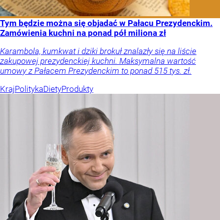
Tym będzie można się objadać w Pałacu Prezydenckim.
Zamówienia kuchni na ponad pół miliona zł
Karambola, kumkwat i dziki brokuł znalazły się na liście
zakupowej prezydenckiej kuchni. Maksymalna wartość
umowy z Pałacem Prezydenckim to ponad 515 tys. zł.
Kraj
Polityka
Diety
Produkty