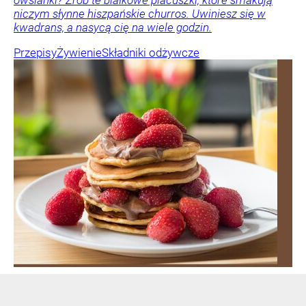
owsianki? Zrób te białkowe placuszki, które smakują
niczym słynne hiszpańskie churros. Uwiniesz się w
kwadrans, a nasycą cię na wiele godzin.
Przepisy
Żywienie
Składniki odżywcze