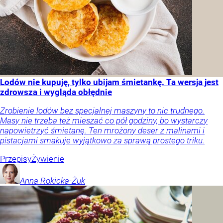
Lodów nie kupuję, tylko ubijam śmietankę. Ta wersja jest
zdrowsza i wygląda obłędnie
Zrobienie lodów bez specjalnej maszyny to nic trudnego.
Masy nie trzeba też mieszać co pół godziny, bo wystarczy
napowietrzyć śmietanę. Ten mrożony deser z malinami i
pistacjami smakuje wyjątkowo za sprawą prostego triku.
Przepisy
Żywienie
Anna
Rokicka-Żuk