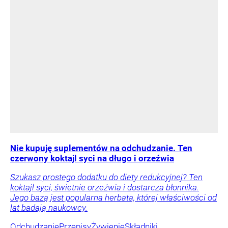
Nie kupuję suplementów na odchudzanie. Ten
czerwony koktajl syci na długo i orzeźwia
Szukasz prostego dodatku do diety redukcyjnej? Ten
koktajl syci, świetnie orzeźwia i dostarcza błonnika.
Jego bazą jest popularna herbata, której właściwości od
lat badają naukowcy.
Odchudzanie
Przepisy
Żywienie
Składniki