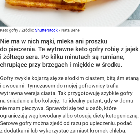
Keto gofry
/ Źródło:
Shutterstock
/
Nata Bene
Nie ma w nich mąki, mleka ani proszku
do pieczenia. Te wytrawne keto gofry robię z jajek
i żółtego sera. Po kilku minutach są rumiane,
chrupiące przy brzegach i miękkie w środku.
Gofry zwykle kojarzą się ze słodkim ciastem, bitą śmietaną
i owocami. Tymczasem do mojej gofrownicy trafia
wytrawna wersja ciasta. Tak przygotowuję szybkie gofry
na śniadanie albo kolację. To idealny patent, gdy w domu
nie mam pieczywa. Sprawdzi się też u osób, które
ograniczają węglowodany albo stosują dietę ketogeniczną.
Serowe gofry można zjeść od razu po upieczeniu, podać
z dodatkami lub wykorzystać zamiast kromek chleba.