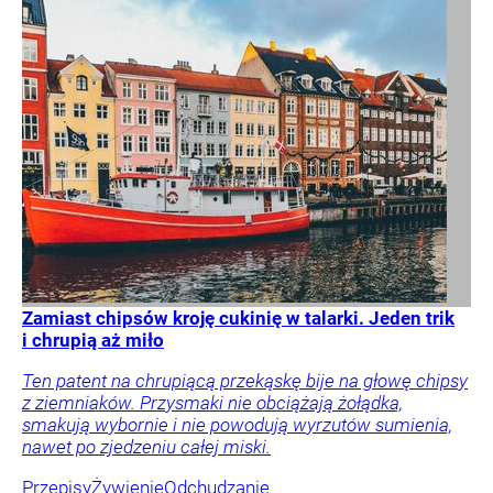
Zamiast chipsów kroję cukinię w talarki. Jeden trik
i chrupią aż miło
Ten patent na chrupiącą przekąskę bije na głowę chipsy
z ziemniaków. Przysmaki nie obciążają żołądka,
smakują wybornie i nie powodują wyrzutów sumienia,
nawet po zjedzeniu całej miski.
Przepisy
Żywienie
Odchudzanie