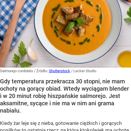
Salmorejo cordobés
/ Źródło:
Shutterstock
/
Lecker Studio
Gdy temperatura przekracza 30 stopni, nie mam
ochoty na gorący obiad. Wtedy wyciągam blender
i w 20 minut robię hiszpańskie salmorejo. Jest
aksamitne, sycące i nie ma w nim ani grama
nabiału.
Kiedy żar leje się z nieba, gotowanie ciężkich i gorących
posiłków to ostatnia rzecz, na którą ktokolwiek ma ochotę.