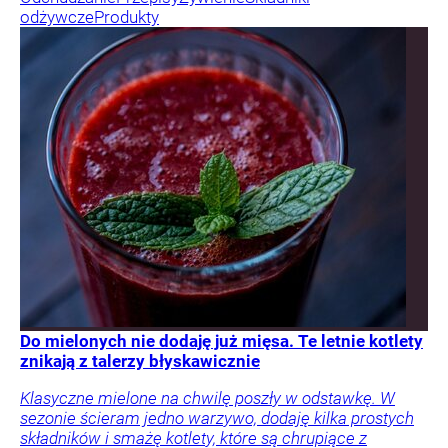
odżywcze
Produkty
Do mielonych nie dodaję już mięsa. Te letnie kotlety
znikają z talerzy błyskawicznie
Klasyczne mielone na chwilę poszły w odstawkę. W
sezonie ścieram jedno warzywo, dodaję kilka prostych
składników i smażę kotlety, które są chrupiące z