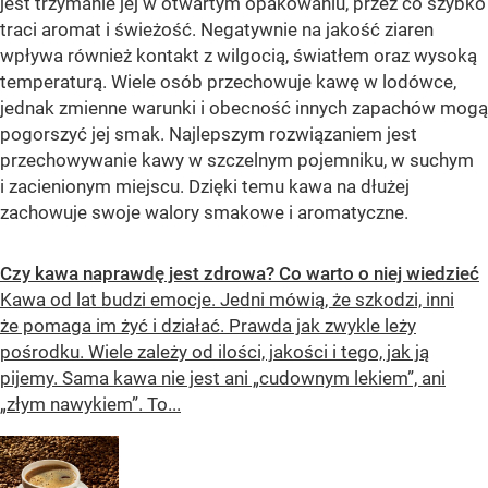
jest trzymanie jej w otwartym opakowaniu, przez co szybko
traci aromat i świeżość. Negatywnie na jakość ziaren
wpływa również kontakt z wilgocią, światłem oraz wysoką
temperaturą. Wiele osób przechowuje kawę w lodówce,
jednak zmienne warunki i obecność innych zapachów mogą
pogorszyć jej smak. Najlepszym rozwiązaniem jest
przechowywanie kawy w szczelnym pojemniku, w suchym
i zacienionym miejscu. Dzięki temu kawa na dłużej
zachowuje swoje walory smakowe i aromatyczne.
Czy kawa naprawdę jest zdrowa? Co warto o niej wiedzieć
Kawa od lat budzi emocje. Jedni mówią, że szkodzi, inni
że pomaga im żyć i działać. Prawda jak zwykle leży
pośrodku. Wiele zależy od ilości, jakości i tego, jak ją
pijemy. Sama kawa nie jest ani „cudownym lekiem”, ani
„złym nawykiem”. To...