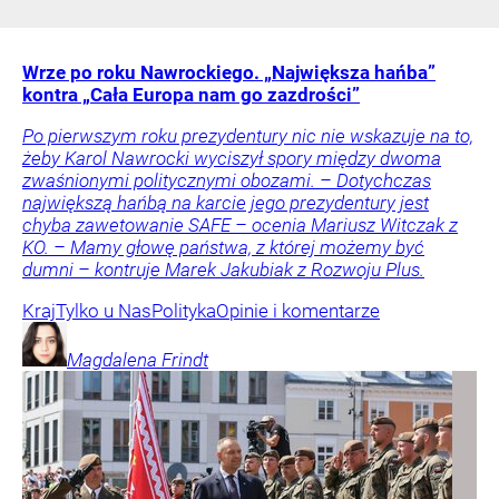
Wrze po roku Nawrockiego. „Największa hańba”
kontra „Cała Europa nam go zazdrości”
Po pierwszym roku prezydentury nic nie wskazuje na to,
żeby Karol Nawrocki wyciszył spory między dwoma
zwaśnionymi politycznymi obozami. – Dotychczas
największą hańbą na karcie jego prezydentury jest
chyba zawetowanie SAFE – ocenia Mariusz Witczak z
KO. – Mamy głowę państwa, z której możemy być
dumni – kontruje Marek Jakubiak z Rozwoju Plus.
Kraj
Tylko u Nas
Polityka
Opinie i komentarze
Magdalena
Frindt