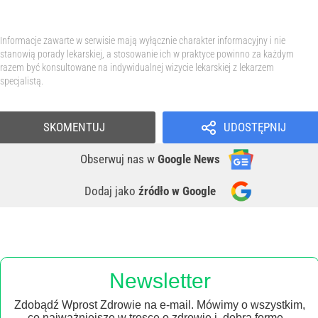
Informacje zawarte w serwisie mają wyłącznie charakter informacyjny i nie
stanowią porady lekarskiej, a stosowanie ich w praktyce powinno za każdym
razem być konsultowane na indywidualnej wizycie lekarskiej z lekarzem
specjalistą.
SKOMENTUJ
UDOSTĘPNIJ
Obserwuj nas
w
Google News
Dodaj jako
źródło w Google
Newsletter
Zdobądź Wprost Zdrowie na e-mail. Mówimy o wszystkim,
co najważniejsze w trosce o zdrowie i dobrą formę –