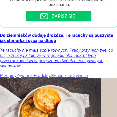
bez spamu.
ZAPISZ SIĘ
Do ziemniaków dodaję drożdże. Te racuchy są puszyste
jak chmurka i sycą na długo
Te racuchy nie mają sobie równych. Pracy przy nich tyle, co
nic, a znikają z talerzy w mgnieniu oka. Sekret tych
przysmaków tkwi w połączeniu dwóch nieoczywistych
składników.
Przepisy
Żywienie
Produkty
Składniki odżywcze