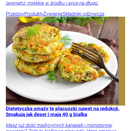
zewnątrz, miękkie w środku i sycą na długo.
Przepisy
Produkty
Żywienie
Składniki odżywcze
Dietetyczka smaży te placuszki nawet na redukcji.
Smakują jak deser i mają 40 g białka
Masz już dość tradycyjnych kanapek i monotonnej