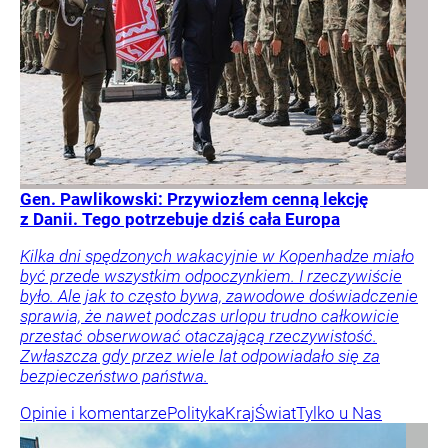
Gen. Pawlikowski: Przywiozłem cenną lekcję
z Danii. Tego potrzebuje dziś cała Europa
Kilka dni spędzonych wakacyjnie w Kopenhadze miało
być przede wszystkim odpoczynkiem. I rzeczywiście
było. Ale jak to często bywa, zawodowe doświadczenie
sprawia, że nawet podczas urlopu trudno całkowicie
przestać obserwować otaczającą rzeczywistość.
Zwłaszcza gdy przez wiele lat odpowiadało się za
bezpieczeństwo państwa.
Opinie i komentarze
Polityka
Kraj
Świat
Tylko u Nas