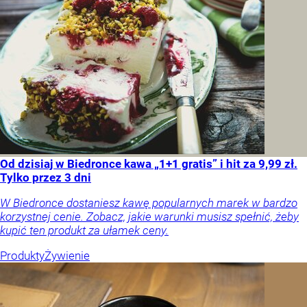
Od dzisiaj w Biedronce kawa „1+1 gratis” i hit za 9,99 zł.
Tylko przez 3 dni
W Biedronce dostaniesz kawę popularnych marek w bardzo
korzystnej cenie. Zobacz, jakie warunki musisz spełnić, żeby
kupić ten produkt za ułamek ceny.
Produkty
Żywienie