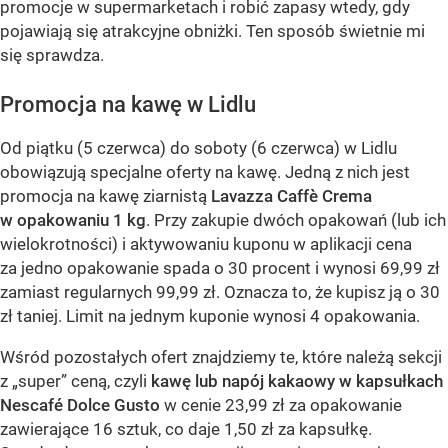
promocje w supermarketach i robić zapasy wtedy, gdy
pojawiają się atrakcyjne obniżki. Ten sposób świetnie mi
się sprawdza.
Promocja na kawę w Lidlu
Od piątku (5 czerwca) do soboty (6 czerwca) w Lidlu
obowiązują specjalne oferty na kawę. Jedną z nich jest
promocja na kawę ziarnistą
Lavazza Caffè Crema
w opakowaniu 1 kg
. Przy zakupie dwóch opakowań (lub ich
wielokrotności) i aktywowaniu kuponu w aplikacji cena
za jedno opakowanie spada o 30 procent i wynosi 69,99 zł
zamiast regularnych 99,99 zł. Oznacza to, że kupisz ją o 30
zł taniej. Limit na jednym kuponie wynosi 4 opakowania.
Wśród pozostałych ofert znajdziemy te, które należą sekcji
z „super” ceną, czyli
kawę lub napój kakaowy w kapsułkach
Nescafé Dolce Gusto
w cenie 23,99 zł za opakowanie
zawierające 16 sztuk, co daje 1,50 zł za kapsułkę.