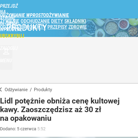
PRZEJDŹ
NA
ODŻYWIANIE WPROST
STRONĘ
ŻYWIENIE
ODCHUDZANIE
DIETY
SKŁADNIKI
GŁÓWNĄ
PRODUKTY
ODŻYWCZE
PRODUKTY
PRZEPISY
ZDROWIE
WPROST.PL
UBSKRYBUJ
ZALOGUJ
MENU
Odżywianie
/
Produkty
Lidl potężnie obniża cenę kultowej
kawy. Zaoszczędzisz aż 30 zł
na opakowaniu
Dodano:
5
czerwca
5:52