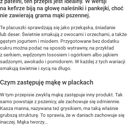
z patelni, ten przepis jest idealny. W wersji
na kefirze biją na głowę naleśniki i pankejki, choć
nie zawierają grama mąki pszennej.
Te placuszki sprawdzają się jako przekąska, śniadanie
lub deser. Świetnie smakują z owocami i orzechami, a także
gęstym jogurtem i miodem. Przygotowane bez dodatku
cukru można podać na sposób wytrawny, na przykład
z serkiem, wędzonym łososiem i ogórkiem albo jajkiem
sadzonym, awokado i pomidorem. W każdej z tych wariacji
smakują świetnie i sycą na długo.
Czym zastępuję mąkę w plackach
W tym przepisie zwykłą mąkę zastępuje inny produkt. Tak
samo powstaje z pszenicy, ale zachowuje się odmiennie.
Kasza manna, nazywana też grysikiem, ma taką właśnie
grubszą strukturę. To sprawia, że w daniach zachowuje się
inaczej. Mąka tworzy...