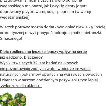
przygotowania można użyć zarówno odrobinę
wegańskiego majonezu, jak i zwykły, gęsty jogurt
doprawiony przyprawami, solą i pieprzem (w wersji
wegetariańskiej).
Wierzch potrawy można dodatkowo oblać niewielką ilością
aromatycznej oliwy i posypać pokrojoną natką pietruszki.
Smacznego!
Dieta roślinna ma jeszcze lepszy wpływ na serce
niż sądzono. Dlaczego?
Wyniki trwających 32 lata badań naukowych
nie pozostawiają żadnych wątpliwości, że im więcej
naturalnych pokarmów opartych na warzywach, owocach
i ziarnach w naszym codziennym pożywieniu, tym lepiej –
zwłaszcza dla układu...