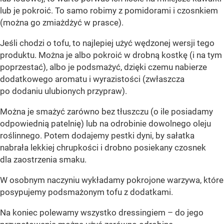
lub je pokroić. To samo robimy z pomidorami i czosnkiem
(można go zmiażdżyć w prasce).
Jeśli chodzi o tofu, to najlepiej użyć wędzonej wersji tego
produktu. Można je albo pokroić w drobną kostkę (i na tym
poprzestać), albo je podsmażyć, dzięki czemu nabierze
dodatkowego aromatu i wyrazistości (zwłaszcza
po dodaniu ulubionych przypraw).
Można je smażyć zarówno bez tłuszczu (o ile posiadamy
odpowiednią patelnię) lub na odrobinie dowolnego oleju
roślinnego. Potem dodajemy pestki dyni, by sałatka
nabrała lekkiej chrupkości i drobno posiekany czosnek
dla zaostrzenia smaku.
W osobnym naczyniu wykładamy pokrojone warzywa, które
posypujemy podsmażonym tofu z dodatkami.
Na koniec polewamy wszystko dressingiem – do jego