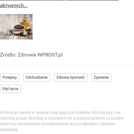
aktywnych...
Źródło:
Zdrowie WPROST.pl
Przepisy
Odchudzanie
Zdrowa żywność
Żywienie
Styl życia
Informacje zawarte w serwisie mają wyłącznie charakter informacyjny i nie
stanowią porady lekarskiej, a stosowanie ich w praktyce powinno za każdym
razem być konsultowane na indywidualnej wizycie lekarskiej z lekarzem
specjalistą.