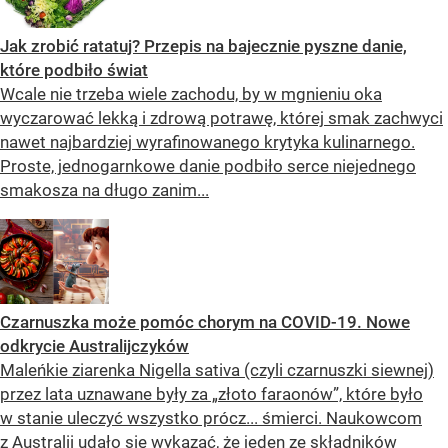
Jak zrobić ratatuj? Przepis na bajecznie pyszne danie,
które podbiło świat
Wcale nie trzeba wiele zachodu, by w mgnieniu oka
wyczarować lekką i zdrową potrawę, której smak zachwyci
nawet najbardziej wyrafinowanego krytyka kulinarnego.
Proste, jednogarnkowe danie podbiło serce niejednego
smakosza na długo zanim...
Czarnuszka może pomóc chorym na COVID-19. Nowe
odkrycie Australijczyków
Maleńkie ziarenka Nigella sativa (czyli czarnuszki siewnej)
przez lata uznawane były za „złoto faraonów”, które było
w stanie uleczyć wszystko prócz... śmierci. Naukowcom
z Australii udało się wykazać, że jeden ze składników