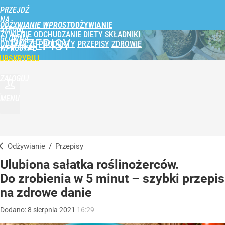
PRZEJDŹ
NA
ODŻYWIANIE WPROST
STRONĘ
ŻYWIENIE
ODCHUDZANIE
DIETY
SKŁADNIKI
GŁÓWNĄ
PRZEPISY
ODŻYWCZE
PRODUKTY
PRZEPISY
ZDROWIE
WPROST.PL
UBSKRYBUJ
ZALOGUJ
MENU
Odżywianie
/
Przepisy
Ulubiona sałatka roślinożerców.
Do zrobienia w 5 minut – szybki przepis
na zdrowe danie
Dodano:
8
sierpnia
2021
16:29