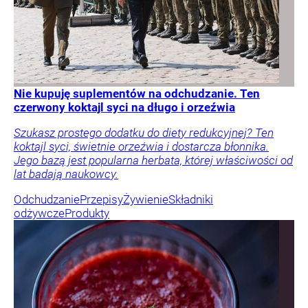
Nie kupuję suplementów na odchudzanie. Ten
czerwony koktajl syci na długo i orzeźwia
Szukasz prostego dodatku do diety redukcyjnej? Ten
koktajl syci, świetnie orzeźwia i dostarcza błonnika.
Jego bazą jest popularna herbata, której właściwości od
lat badają naukowcy.
Odchudzanie
Przepisy
Żywienie
Składniki
odżywcze
Produkty