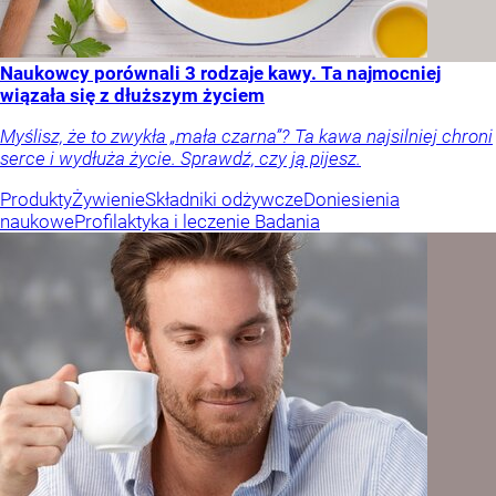
Naukowcy porównali 3 rodzaje kawy. Ta najmocniej
wiązała się z dłuższym życiem
Myślisz, że to zwykła „mała czarna”? Ta kawa najsilniej chroni
serce i wydłuża życie. Sprawdź, czy ją pijesz.
Produkty
Żywienie
Składniki odżywcze
Doniesienia
naukowe
Profilaktyka i leczenie
Badania