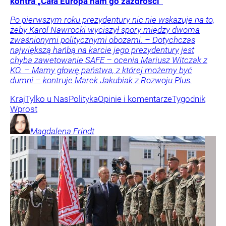
kontra „Cała Europa nam go zazdrości”
Po pierwszym roku prezydentury nic nie wskazuje na to,
żeby Karol Nawrocki wyciszył spory między dwoma
zwaśnionymi politycznymi obozami. – Dotychczas
największą hańbą na karcie jego prezydentury jest
chyba zawetowanie SAFE – ocenia Mariusz Witczak z
KO. – Mamy głowę państwa, z której możemy być
dumni – kontruje Marek Jakubiak z Rozwoju Plus.
Kraj
Tylko u Nas
Polityka
Opinie i komentarze
Tygodnik
Wprost
Magdalena
Frindt