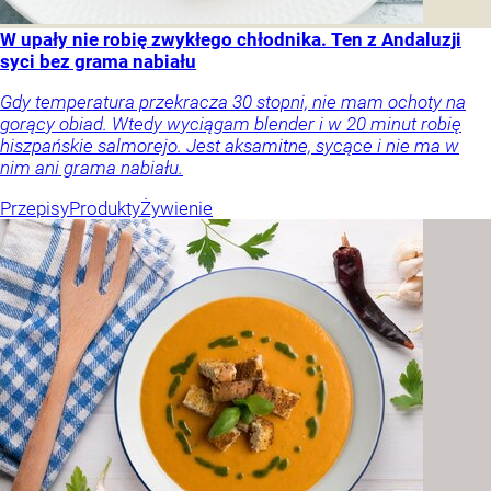
W upały nie robię zwykłego chłodnika. Ten z Andaluzji
syci bez grama nabiału
Gdy temperatura przekracza 30 stopni, nie mam ochoty na
gorący obiad. Wtedy wyciągam blender i w 20 minut robię
hiszpańskie salmorejo. Jest aksamitne, sycące i nie ma w
nim ani grama nabiału.
Przepisy
Produkty
Żywienie