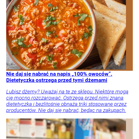
Nie daj się nabrać na napis „100% owoców”.
Dietetyczka ostrzega przed tymi dżemami
Lubisz dżemy? Uważaj na te ze sklepu. Niektóre mogą
cię mocno rozczarować. Ostrzega przed nimi znana
dietetyczka i bezlitośnie obnaża triki stosowane przez
producentów. Nie daj się nabrać, będąc na zakupach.