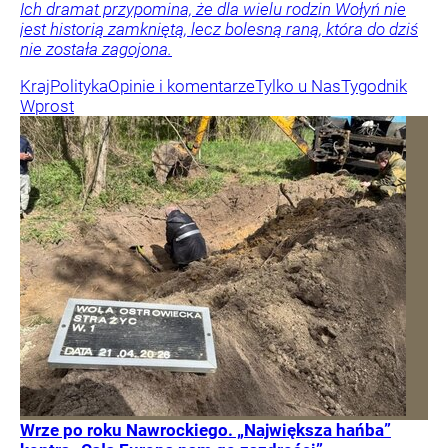
Ich dramat przypomina, że dla wielu rodzin Wołyń nie
jest historią zamkniętą, lecz bolesną raną, która do dziś
nie została zagojona.
Kraj
Polityka
Opinie i komentarze
Tylko u Nas
Tygodnik
Wprost
Wrze po roku Nawrockiego. „Największa hańba”