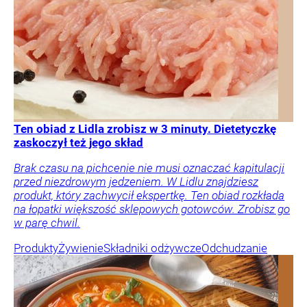
Ten obiad z Lidla zrobisz w 3 minuty. Dietetyczkę
zaskoczył też jego skład
Brak czasu na pichcenie nie musi oznaczać kapitulacji
przed niezdrowym jedzeniem. W Lidlu znajdziesz
produkt, który zachwycił ekspertkę. Ten obiad rozkłada
na łopatki większość sklepowych gotowców. Zrobisz go
w parę chwil.
Produkty
Żywienie
Składniki odżywcze
Odchudzanie