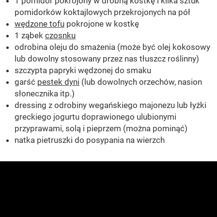
1 pomidor pokrojony w drobną kostkę i kilka sztuk
pomidorków koktajlowych przekrojonych na pół
wędzone tofu
pokrojone w kostkę
1 ząbek
czosnku
odrobina oleju do smażenia (może być olej kokosowy
lub dowolny stosowany przez nas tłuszcz roślinny)
szczypta papryki wędzonej do smaku
garść
pestek dyni
(lub dowolnych orzechów, nasion
słonecznika itp.)
dressing z odrobiny wegańskiego majonezu lub łyżki
greckiego jogurtu doprawionego ulubionymi
przyprawami, solą i pieprzem (można pominąć)
natka pietruszki do posypania na wierzch