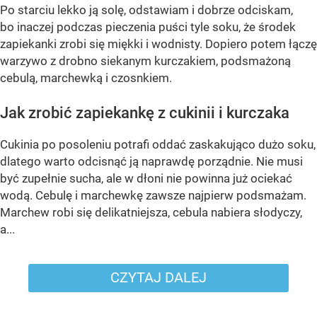
Po starciu lekko ją solę, odstawiam i dobrze odciskam,
bo inaczej podczas pieczenia puści tyle soku, że środek
zapiekanki zrobi się miękki i wodnisty. Dopiero potem łączę
warzywo z drobno siekanym kurczakiem, podsmażoną
cebulą, marchewką i czosnkiem.
Jak zrobić zapiekankę z cukinii i kurczaka
Cukinia po posoleniu potrafi oddać zaskakująco dużo soku,
dlatego warto odcisnąć ją naprawdę porządnie. Nie musi
być zupełnie sucha, ale w dłoni nie powinna już ociekać
wodą. Cebulę i marchewkę zawsze najpierw podsmażam.
Marchew robi się delikatniejsza, cebula nabiera słodyczy,
a...
CZYTAJ DALEJ