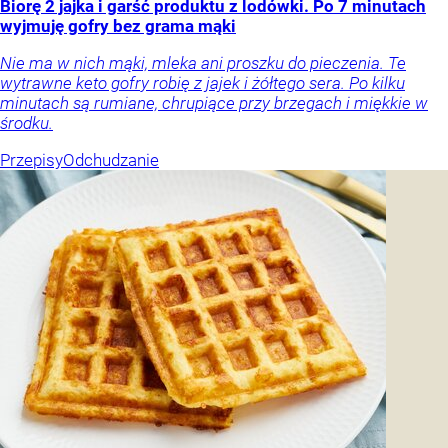
Biorę 2 jajka i garść produktu z lodówki. Po 7 minutach
wyjmuję gofry bez grama mąki
Nie ma w nich mąki, mleka ani proszku do pieczenia. Te
wytrawne keto gofry robię z jajek i żółtego sera. Po kilku
minutach są rumiane, chrupiące przy brzegach i miękkie w
środku.
Przepisy
Odchudzanie