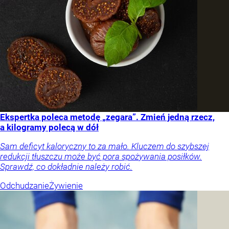
Ekspertka poleca metodę „zegara”. Zmień jedną rzecz,
a kilogramy polecą w dół
Sam deficyt kaloryczny to za mało. Kluczem do szybszej
redukcji tłuszczu może być pora spożywania posiłków.
Sprawdź, co dokładnie należy robić.
Odchudzanie
Żywienie