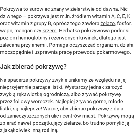
Pokrzywa to surowiec znany w zielarstwie od dawna. Nic
dziwnego – pokrzywa jest m.in. źródłem witamin A, C, E, K
oraz witamin z grupy B, oprócz tego zawiera
żelazo
, fosfor,
wapń, mangan czy
krzem
. Herbatka pokrzywowa podnosi
poziom hemoglobiny i czerwonych krwinek, dlatego jest
zalecana przy anemii
. Pomaga oczyszczać organizm, działa
moczopędnie i usprawnia pracę przewodu pokarmowego.
Jak zbierać pokrzywę?
Na spacerze pokrzywy zwykle unikamy ze względu na jej
nieprzyjemnie parzące listki. Wystarczy jednak założyć
zwykłą rękawiczkę ogrodniczą, albo zrywać pokrzywę
przez foliowy woreczek. Najlepiej zrywać górne, młode
listki, są najlepsze! Ważne, aby zbierać pokrzywę z dala
od zanieczyszczonych ulic i centrów miast. Pokrzywę mogą
zbierać nawet początkujący zielarze, bo trudno pomylić ją
z jakąkolwiek inną rośliną.