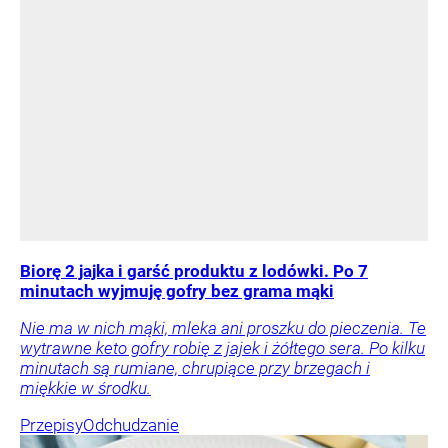
Biorę 2 jajka i garść produktu z lodówki. Po 7
minutach wyjmuję gofry bez grama mąki
Nie ma w nich mąki, mleka ani proszku do pieczenia. Te
wytrawne keto gofry robię z jajek i żółtego sera. Po kilku
minutach są rumiane, chrupiące przy brzegach i
miękkie w środku.
Przepisy
Odchudzanie