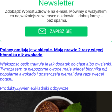
Newsletter
Zdobądź Wprost Zdrowie na e-mail. Mówimy o wszystkim,
co najważniejsze w trosce o zdrowie i dobrą formę –
bez spamu.
ZAPISZ SIĘ
Polacy omijają je w sklepie. Mają prawie 2 razy więcej
błonnika niż awokado
Większość osób traktuje je jak dodatek do ciast albo owsianki.
Tymczasem te niepozorne owoce mają więcej błonnika niż
popularne awokado i dostarczają niemal dwa razy więcej
potasu.
Produkty
Żywienie
Składniki odżywcze