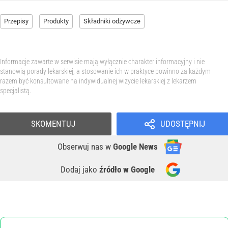
Przepisy
Produkty
Składniki odżywcze
Informacje zawarte w serwisie mają wyłącznie charakter informacyjny i nie
stanowią porady lekarskiej, a stosowanie ich w praktyce powinno za każdym
razem być konsultowane na indywidualnej wizycie lekarskiej z lekarzem
specjalistą.
SKOMENTUJ
UDOSTĘPNIJ
Obserwuj nas
w
Google News
Dodaj jako
źródło w Google