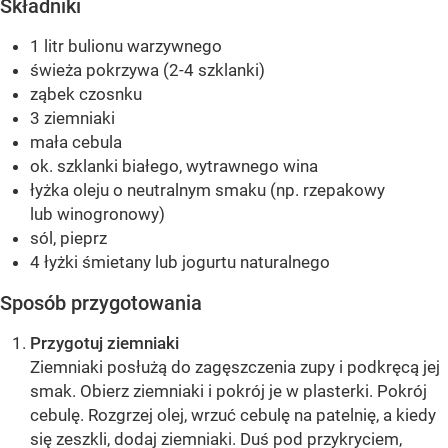
Składniki
1 litr bulionu warzywnego
świeża pokrzywa (2-4 szklanki)
ząbek czosnku
3 ziemniaki
mała cebula
ok. szklanki białego, wytrawnego wina
łyżka oleju o neutralnym smaku (np. rzepakowy
lub winogronowy)
sól, pieprz
4 łyżki śmietany lub jogurtu naturalnego
Sposób przygotowania
Przygotuj ziemniaki
Ziemniaki posłużą do zagęszczenia zupy i podkręcą jej
smak. Obierz ziemniaki i pokrój je w plasterki. Pokrój
cebulę. Rozgrzej olej, wrzuć cebulę na patelnię, a kiedy
się zeszkli, dodaj ziemniaki. Duś pod przykryciem,