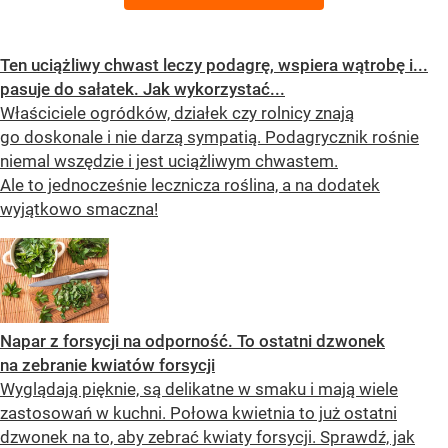
Ten uciążliwy chwast leczy podagrę, wspiera wątrobę i...
pasuje do sałatek. Jak wykorzystać...
Właściciele ogródków, działek czy rolnicy znają
go doskonale i nie darzą sympatią. Podagrycznik rośnie
niemal wszędzie i jest uciążliwym chwastem.
Ale to jednocześnie lecznicza roślina, a na dodatek
wyjątkowo smaczna!
Napar z forsycji na odporność. To ostatni dzwonek
na zebranie kwiatów forsycji
Wyglądają pięknie, są delikatne w smaku i mają wiele
zastosowań w kuchni. Połowa kwietnia to już ostatni
dzwonek na to, aby zebrać kwiaty forsycji. Sprawdź, jak