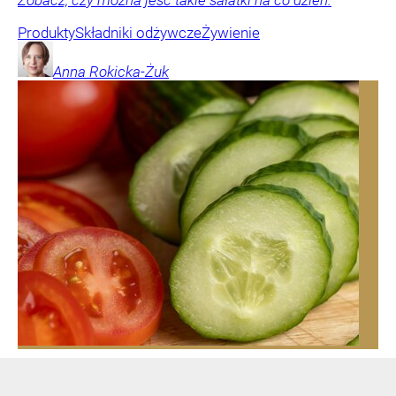
Produkty
Składniki odżywcze
Żywienie
Anna
Rokicka-Żuk