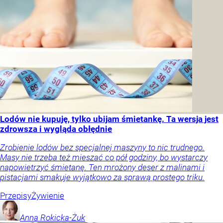
Lodów nie kupuję, tylko ubijam śmietankę. Ta wersja jest
zdrowsza i wygląda obłędnie
Zrobienie lodów bez specjalnej maszyny to nic trudnego.
Masy nie trzeba też mieszać co pół godziny, bo wystarczy
napowietrzyć śmietanę. Ten mrożony deser z malinami i
pistacjami smakuje wyjątkowo za sprawą prostego triku.
Przepisy
Żywienie
Anna
Rokicka-Żuk