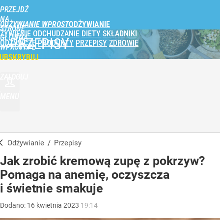
PRZEJDŹ
NA
ODŻYWIANIE WPROST
STRONĘ
ŻYWIENIE
ODCHUDZANIE
DIETY
SKŁADNIKI
GŁÓWNĄ
PRZEPISY
ODŻYWCZE
PRODUKTY
PRZEPISY
ZDROWIE
WPROST.PL
UBSKRYBUJ
ZALOGUJ
MENU
Odżywianie
/
Przepisy
Jak zrobić kremową zupę z pokrzyw?
Pomaga na anemię, oczyszcza
i świetnie smakuje
Dodano:
16
kwietnia
2023
19:14