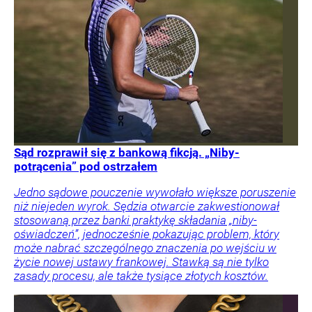
Sąd rozprawił się z bankową fikcją. „Niby-
potrącenia” pod ostrzałem
Jedno sądowe pouczenie wywołało większe poruszenie
niż niejeden wyrok. Sędzia otwarcie zakwestionował
stosowaną przez banki praktykę składania „niby-
oświadczeń”, jednocześnie pokazując problem, który
może nabrać szczególnego znaczenia po wejściu w
życie nowej ustawy frankowej. Stawką są nie tylko
zasady procesu, ale także tysiące złotych kosztów.