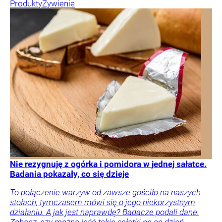
Produkty
Żywienie
Nie rezygnuję z ogórka i pomidora w jednej sałatce.
Badania pokazały, co się dzieje
To połączenie warzyw od zawsze gościło na naszych
stołach, tymczasem mówi się o jego niekorzystnym
działaniu. A jak jest naprawdę? Badacze podali dane.
Zobacz, czy można jeść takie sałatki na co dzień.