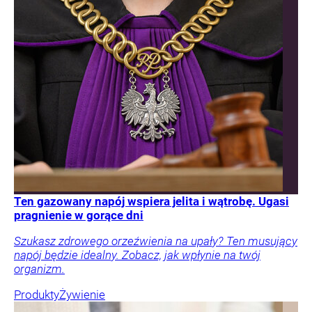
Ten gazowany napój wspiera jelita i wątrobę. Ugasi
pragnienie w gorące dni
Szukasz zdrowego orzeźwienia na upały? Ten musujący
napój będzie idealny. Zobacz, jak wpłynie na twój
organizm.
Produkty
Żywienie