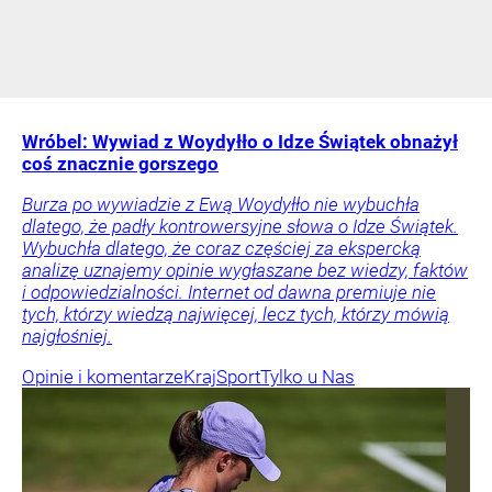
Wróbel: Wywiad z Woydyłło o Idze Świątek obnażył
coś znacznie gorszego
Burza po wywiadzie z Ewą Woydyłło nie wybuchła
dlatego, że padły kontrowersyjne słowa o Idze Świątek.
Wybuchła dlatego, że coraz częściej za ekspercką
analizę uznajemy opinie wygłaszane bez wiedzy, faktów
i odpowiedzialności. Internet od dawna premiuje nie
tych, którzy wiedzą najwięcej, lecz tych, którzy mówią
najgłośniej.
Opinie i komentarze
Kraj
Sport
Tylko u Nas