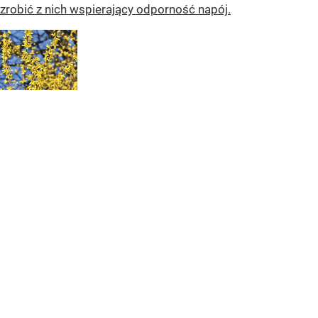
zrobić z nich wspierający odporność napój.