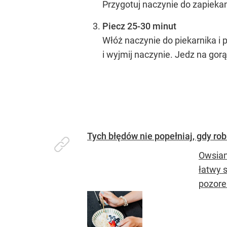
Przygotuj naczynie do zapiekan
Piecz 25-30 minut
Włóż naczynie do piekarnika i 
i wyjmij naczynie. Jedz na gor
Tych błędów nie popełniaj, gdy ro
Owsian
łatwy 
pozore