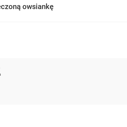
ieczoną owsiankę
a
a