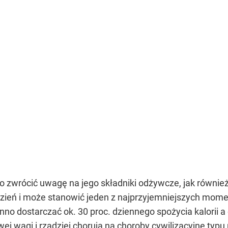
to zwrócić uwagę na jego składniki odżywcze, jak również
dzień i może stanowić jeden z najprzyjemniejszych mome
no dostarczać ok. 30 proc. dziennego spożycia kalorii a
j wagi i rzadziej chorują na choroby cywilizacyjne typu