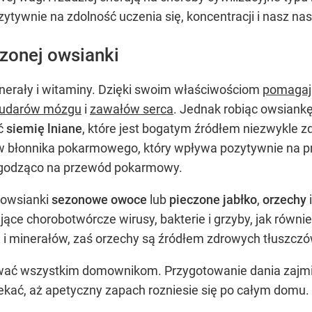
ywnie na zdolność uczenia się, koncentracji i nasz nast
zonej owsianki
inerały i witaminy. Dzięki swoim właściwościom
pomagają
udarów mózgu
i
zawałów serca
. Jednak robiąc owsiank
ać
siemię lniane
, które jest bogatym źródłem niezwykle 
jów błonnika pokarmowego, który wpływa pozytywnie na pr
łagodząco na przewód pokarmowy.
 owsianki
sezonowe owoce
lub
pieczone jabłko
,
orzechy
jące chorobotwórcze wirusy, bakterie i grzyby, jak równ
 minerałów, zaś orzechy są źródłem zdrowych tłuszczów 
ać wszystkim domownikom. Przygotowanie dania zajmie
zekać, aż apetyczny zapach rozniesie się po całym domu.