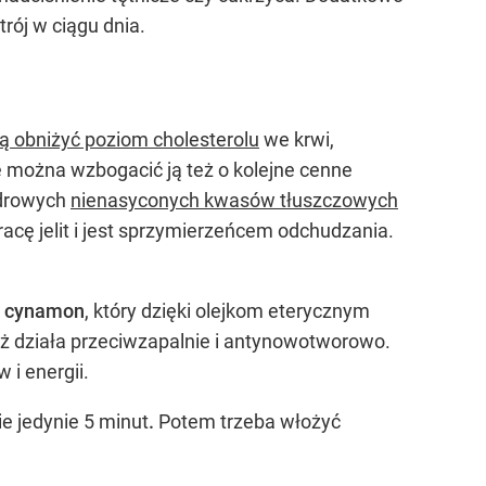
rój w ciągu dnia.
 obniżyć poziom cholesterolu
we krwi,
ę można wzbogacić ją też o kolejne cenne
zdrowych
nienasyconych kwasów tłuszczowych
acę jelit i jest sprzymierzeńcem odchudzania.
i
cynamon
, który dzięki olejkom eterycznym
ież działa przeciwzapalnie i antynowotworowo.
i energii.
 jedynie 5 minut
.
Potem trzeba włożyć