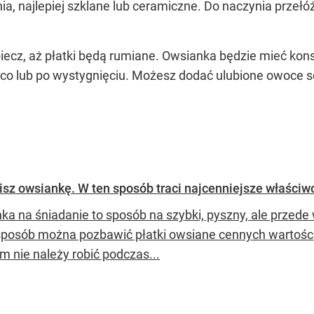
ia, najlepiej szklane lub ceramiczne. Do naczynia przełó
piecz, aż płatki będą rumiane. Owsianka będzie mieć kon
ąco lub po wystygnięciu. Możesz dodać ulubione owoce se
OCEŃ PRZEPIS
bisz owsiankę. W ten sposób traci najcenniejsze właściw
ka na śniadanie to sposób na szybki, pyszny, ale przede
sposób można pozbawić płatki owsiane cennych wartoś
m nie należy robić podczas...