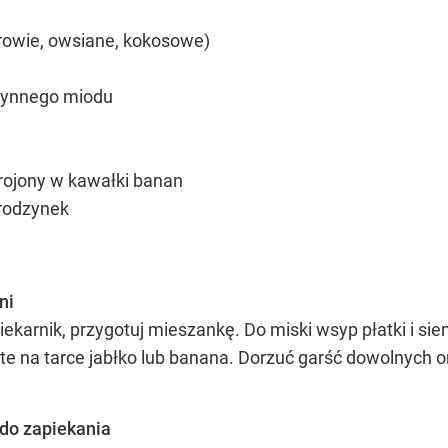
rowie, owsiane, kokosowe)
płynnego miodu
okrojony w kawałki banan
 rodzynek
ni
iekarnik, przygotuj mieszankę. Do miski wsyp płatki i sie
te na tarce jabłko lub banana. Dorzuć garść dowolnych 
 do zapiekania