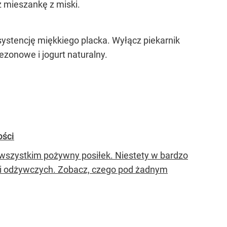
ż mieszankę z miski.
systencję miękkiego placka. Wyłącz piekarnik
zonowe i jogurt naturalny.
ości
 wszystkim pożywny posiłek. Niestety w bardzo
ci odżywczych. Zobacz, czego pod żadnym