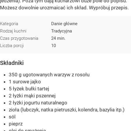
jedzenia). Poza tym dają kucharzowi duże pole do popisu.
Możesz dowolnie urozmaicać ich skład. Wypróbuj przepis.
Kategoria
Danie główne
Rodzaj kuchni
Tradycyjna
Czas przygotowania
24 min.
Liczba porcji
10
Składniki
350 g ugotowanych warzyw z rosołu
1 surowe jajko
5 łyżek bułki tartej
2 łyżki mąki pszennej
2 łyżki jogurtu naturalnego
zioła (lubczyk, natka pietruszki, kolendra, bazylia itp.)
sól
pieprz
olej do smażenia