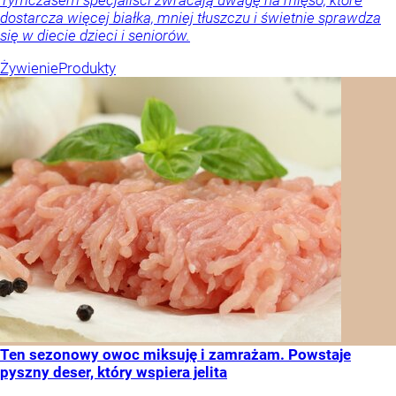
Tymczasem specjaliści zwracają uwagę na mięso, które
dostarcza więcej białka, mniej tłuszczu i świetnie sprawdza
się w diecie dzieci i seniorów.
Żywienie
Produkty
Ten sezonowy owoc miksuję i zamrażam. Powstaje
pyszny deser, który wspiera jelita