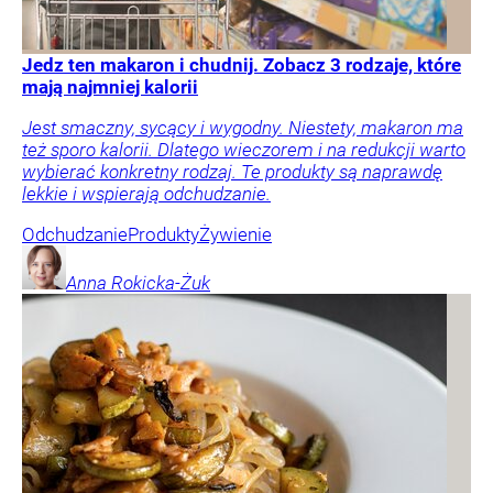
Jedz ten makaron i chudnij. Zobacz 3 rodzaje, które
mają najmniej kalorii
Jest smaczny, sycący i wygodny. Niestety, makaron ma
też sporo kalorii. Dlatego wieczorem i na redukcji warto
wybierać konkretny rodzaj. Te produkty są naprawdę
lekkie i wspierają odchudzanie.
Odchudzanie
Produkty
Żywienie
Anna
Rokicka-Żuk