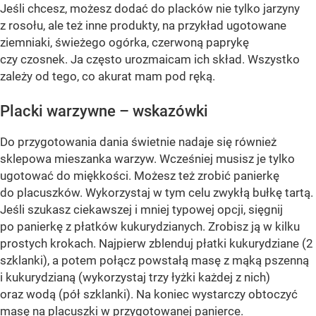
Jeśli chcesz, możesz dodać do placków nie tylko jarzyny
z rosołu, ale też inne produkty, na przykład ugotowane
ziemniaki, świeżego ogórka, czerwoną paprykę
czy czosnek. Ja często urozmaicam ich skład. Wszystko
zależy od tego, co akurat mam pod ręką.
Placki warzywne – wskazówki
Do przygotowania dania świetnie nadaje się również
sklepowa mieszanka warzyw. Wcześniej musisz je tylko
ugotować do miękkości. Możesz też zrobić panierkę
do placuszków. Wykorzystaj w tym celu zwykłą bułkę tartą.
Jeśli szukasz ciekawszej i mniej typowej opcji, sięgnij
po panierkę z płatków kukurydzianych. Zrobisz ją w kilku
prostych krokach. Najpierw zblenduj płatki kukurydziane (2
szklanki), a potem połącz powstałą masę z mąką pszenną
i kukurydzianą (wykorzystaj trzy łyżki każdej z nich)
oraz wodą (pół szklanki). Na koniec wystarczy obtoczyć
masę na placuszki w przygotowanej panierce.