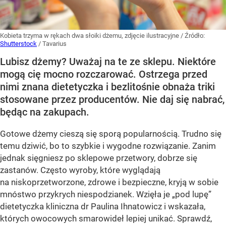
Kobieta trzyma w rękach dwa słoiki dżemu, zdjęcie ilustracyjne
/ Źródło:
Shutterstock
/
Tavarius
Lubisz dżemy? Uważaj na te ze sklepu. Niektóre
mogą cię mocno rozczarować. Ostrzega przed
nimi znana dietetyczka i bezlitośnie obnaża triki
stosowane przez producentów. Nie daj się nabrać,
będąc na zakupach.
Gotowe dżemy cieszą się sporą popularnością. Trudno się
temu dziwić, bo to szybkie i wygodne rozwiązanie. Zanim
jednak sięgniesz po sklepowe przetwory, dobrze się
zastanów. Często wyroby, które wyglądają
na niskoprzetworzone, zdrowe i bezpieczne, kryją w sobie
mnóstwo przykrych niespodzianek. Wzięła je „pod lupę”
dietetyczka kliniczna dr Paulina Ihnatowicz i wskazała,
których owocowych smarowideł lepiej unikać. Sprawdź,