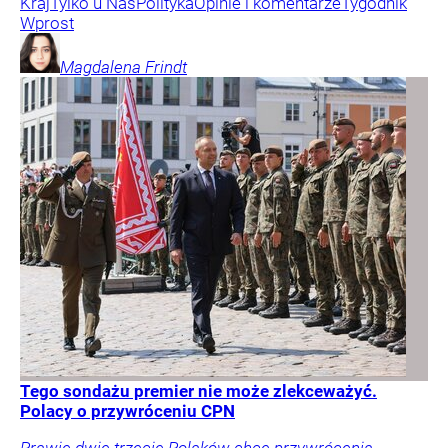
Kraj
Tylko u Nas
Polityka
Opinie i komentarze
Tygodnik
Wprost
Magdalena
Frindt
Tego sondażu premier nie może zlekceważyć.
Polacy o przywróceniu CPN