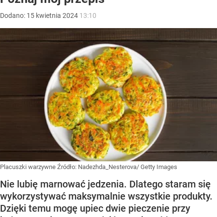
Dodano:
15
kwietnia
2024
13:10
Placuszki warzywne
Źródło:
Nadezhda_Nesterova/ Getty Images
Nie lubię marnować jedzenia. Dlatego staram się
wykorzystywać maksymalnie wszystkie produkty.
Dzięki temu mogę upiec dwie pieczenie przy