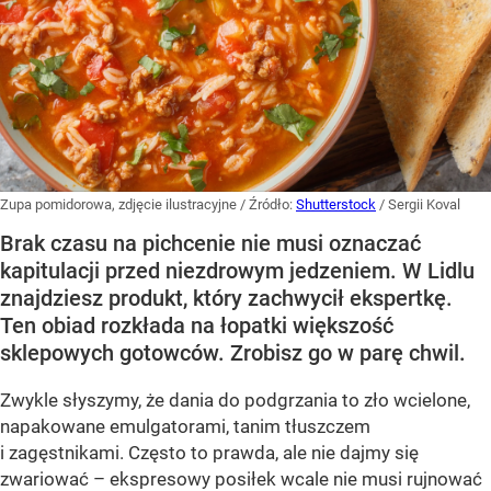
Zupa pomidorowa, zdjęcie ilustracyjne
/ Źródło:
Shutterstock
/
Sergii Koval
Brak czasu na pichcenie nie musi oznaczać
kapitulacji przed niezdrowym jedzeniem. W Lidlu
znajdziesz produkt, który zachwycił ekspertkę.
Ten obiad rozkłada na łopatki większość
sklepowych gotowców. Zrobisz go w parę chwil.
Zwykle słyszymy, że dania do podgrzania to zło wcielone,
napakowane emulgatorami, tanim tłuszczem
i zagęstnikami. Często to prawda, ale nie dajmy się
zwariować – ekspresowy posiłek wcale nie musi rujnować