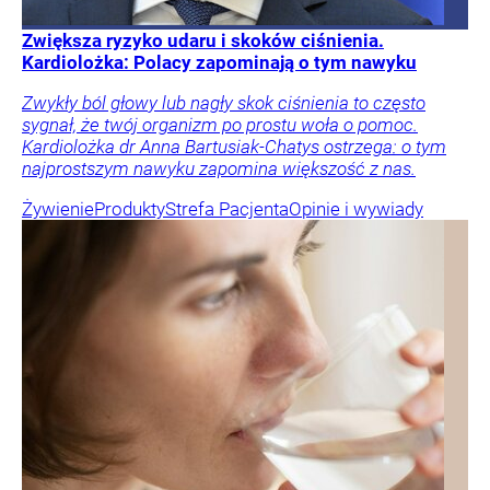
Zwiększa ryzyko udaru i skoków ciśnienia.
Kardiolożka: Polacy zapominają o tym nawyku
Zwykły ból głowy lub nagły skok ciśnienia to często
sygnał, że twój organizm po prostu woła o pomoc.
Kardiolożka dr Anna Bartusiak-Chatys ostrzega: o tym
najprostszym nawyku zapomina większość z nas.
Żywienie
Produkty
Strefa Pacjenta
Opinie i wywiady