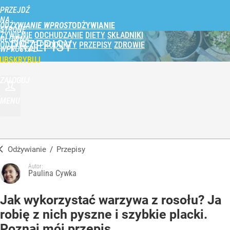
PRZEJDŹ
NA
ODŻYWIANIE WPROST
STRONĘ
ŻYWIENIE
ODCHUDZANIE
DIETY
SKŁADNIKI
GŁÓWNĄ
PRZEPISY
ODŻYWCZE
PRODUKTY
PRZEPISY
ZDROWIE
WPROST.PL
UBSKRYBUJ
ZALOGUJ
MENU
Odżywianie
/
Przepisy
Autor:
Paulina Cywka
Jak wykorzystać warzywa z rosołu? Ja
robię z nich pyszne i szybkie placki.
Poznaj mój przepis