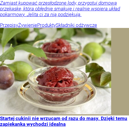
Zamiast kupować przesłodzone lody, przygotuj domową
przekąskę, która obłędnie smakuje i realnie wspiera układ
pokarmowy. Jelita ci za nią podziękują.
Przepisy
Żywienie
Produkty
Składniki odżywcze
Startej cukinii nie wrzucam od razu do masy. Dzięki temu
zapiekanka wychodzi idealna