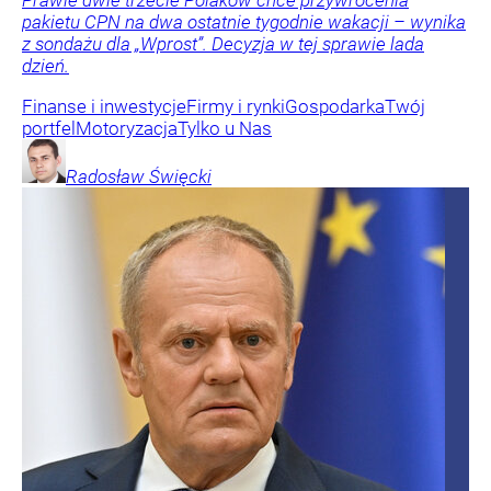
Prawie dwie trzecie Polaków chce przywrócenia
pakietu CPN na dwa ostatnie tygodnie wakacji – wynika
z sondażu dla „Wprost”. Decyzja w tej sprawie lada
dzień.
Finanse i inwestycje
Firmy i rynki
Gospodarka
Twój
portfel
Motoryzacja
Tylko u Nas
Radosław
Święcki