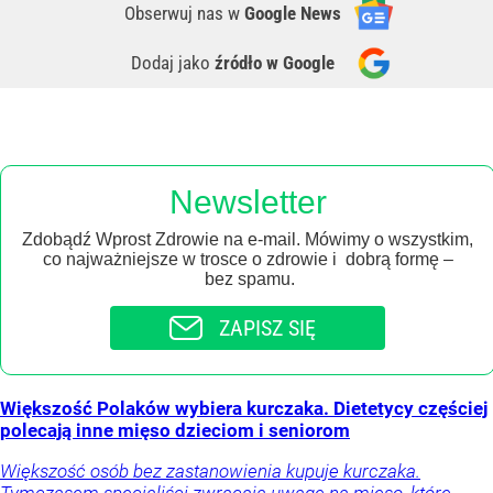
Obserwuj nas
w
Google News
Dodaj jako
źródło w Google
Newsletter
Zdobądź Wprost Zdrowie na e-mail. Mówimy o wszystkim,
co najważniejsze w trosce o zdrowie i dobrą formę –
bez spamu.
ZAPISZ SIĘ
Większość Polaków wybiera kurczaka. Dietetycy częściej
polecają inne mięso dzieciom i seniorom
Większość osób bez zastanowienia kupuje kurczaka.