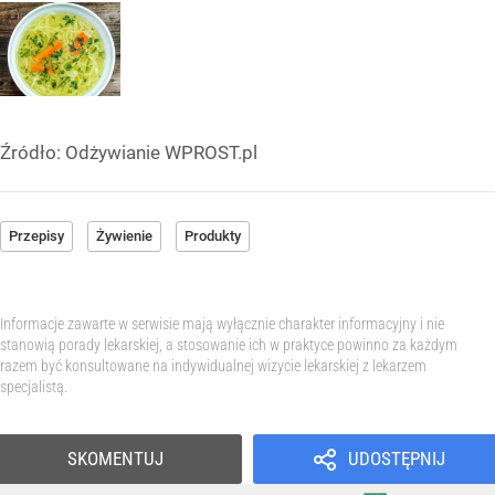
Źródło:
Odżywianie WPROST.pl
Przepisy
Żywienie
Produkty
Informacje zawarte w serwisie mają wyłącznie charakter informacyjny i nie
stanowią porady lekarskiej, a stosowanie ich w praktyce powinno za każdym
razem być konsultowane na indywidualnej wizycie lekarskiej z lekarzem
specjalistą.
SKOMENTUJ
UDOSTĘPNIJ