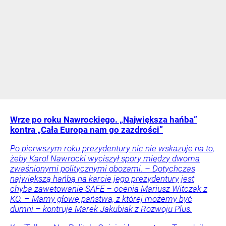
Wrze po roku Nawrockiego. „Największa hańba”
kontra „Cała Europa nam go zazdrości”
Po pierwszym roku prezydentury nic nie wskazuje na to,
żeby Karol Nawrocki wyciszył spory między dwoma
zwaśnionymi politycznymi obozami. – Dotychczas
największą hańbą na karcie jego prezydentury jest
chyba zawetowanie SAFE – ocenia Mariusz Witczak z
KO. – Mamy głowę państwa, z której możemy być
dumni – kontruje Marek Jakubiak z Rozwoju Plus.