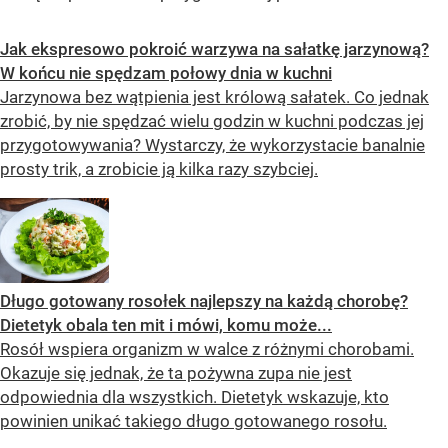
Jak ekspresowo pokroić warzywa na sałatkę jarzynową?
W końcu nie spędzam połowy dnia w kuchni
Jarzynowa bez wątpienia jest królową sałatek. Co jednak
zrobić, by nie spędzać wielu godzin w kuchni podczas jej
przygotowywania? Wystarczy, że wykorzystacie banalnie
prosty trik, a zrobicie ją kilka razy szybciej.
Długo gotowany rosołek najlepszy na każdą chorobę?
Dietetyk obala ten mit i mówi, komu może...
Rosół wspiera organizm w walce z różnymi chorobami.
Okazuje się jednak, że ta pożywna zupa nie jest
odpowiednia dla wszystkich. Dietetyk wskazuje, kto
powinien unikać takiego długo gotowanego rosołu.