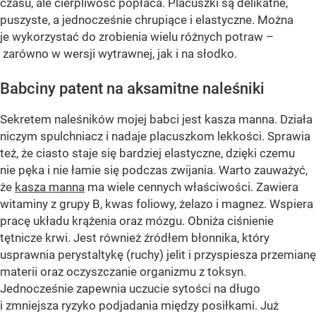
czasu, ale cierpliwość popłaca. Placuszki są delikatne,
puszyste, a jednocześnie chrupiące i elastyczne. Można
je wykorzystać do zrobienia wielu różnych potraw –
zarówno w wersji wytrawnej, jak i na słodko.
Babciny patent na aksamitne naleśniki
Sekretem naleśników mojej babci jest kasza manna. Działa
niczym spulchniacz i nadaje placuszkom lekkości. Sprawia
też, że ciasto staje się bardziej elastyczne, dzięki czemu
nie pęka i nie łamie się podczas zwijania. Warto zauważyć,
że
kasza manna
ma wiele cennych właściwości. Zawiera
witaminy z grupy B, kwas foliowy, żelazo i magnez. Wspiera
pracę układu krążenia oraz mózgu. Obniża ciśnienie
tętnicze krwi. Jest również źródłem błonnika, który
usprawnia perystaltykę (ruchy) jelit i przyspiesza przemianę
materii oraz oczyszczanie organizmu z toksyn.
Jednocześnie zapewnia uczucie sytości na długo
i zmniejsza ryzyko podjadania między posiłkami. Już