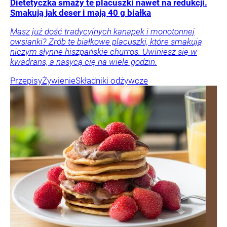
Dietetyczka smaży te placuszki nawet na redukcji.
Smakują jak deser i mają 40 g białka
Masz już dość tradycyjnych kanapek i monotonnej
owsianki? Zrób te białkowe placuszki, które smakują
niczym słynne hiszpańskie churros. Uwiniesz się w
kwadrans, a nasycą cię na wiele godzin.
Przepisy
Żywienie
Składniki odżywcze