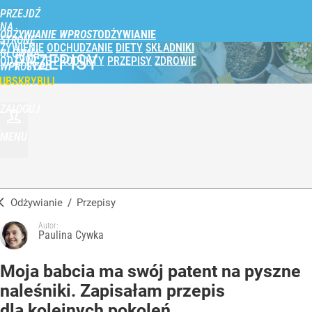
PRZEJDŹ
NA
ODŻYWIANIE WPROST
STRONĘ
ŻYWIENIE
ODCHUDZANIE
DIETY
SKŁADNIKI
GŁÓWNĄ
PRZEPISY
ODŻYWCZE
PRODUKTY
PRZEPISY
ZDROWIE
WPROST.PL
UBSKRYBUJ
ZALOGUJ
MENU
Odżywianie
/
Przepisy
Autor:
Paulina Cywka
Moja babcia ma swój patent na pyszne
naleśniki. Zapisałam przepis
dla kolejnych pokoleń