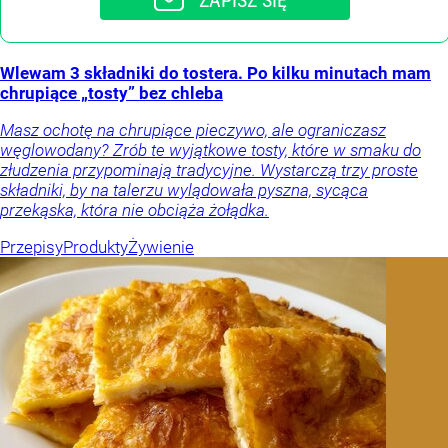
Wlewam 3 składniki do tostera. Po kilku minutach mam
chrupiące „tosty” bez chleba
Masz ochotę na chrupiące pieczywo, ale ograniczasz
węglowodany? Zrób te wyjątkowe tosty, które w smaku do
złudzenia przypominają tradycyjne. Wystarczą trzy proste
składniki, by na talerzu wylądowała pyszna, sycąca
przekąska, która nie obciąża żołądka.
Przepisy
Produkty
Żywienie