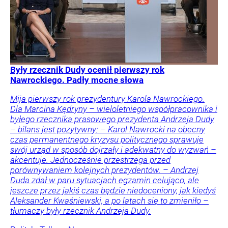
Były rzecznik Dudy ocenił pierwszy rok
Nawrockiego. Padły mocne słowa
Mija pierwszy rok prezydentury Karola Nawrockiego.
Dla Marcina Kędryny – wieloletniego współpracownika i
byłego rzecznika prasowego prezydenta Andrzeja Dudy
– bilans jest pozytywny: – Karol Nawrocki na obecny
czas permanentnego kryzysu politycznego sprawuje
swój urząd w sposób dojrzały i adekwatny do wyzwań –
akcentuje. Jednocześnie przestrzega przed
porównywaniem kolejnych prezydentów. – Andrzej
Duda zdał w paru sytuacjach egzamin celująco, ale
jeszcze przez jakiś czas będzie niedoceniony, jak kiedyś
Aleksander Kwaśniewski, a po latach się to zmieniło –
tłumaczy były rzecznik Andrzeja Dudy.