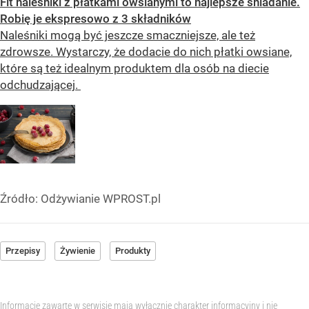
Fit naleśniki z płatkami owsianymi to najlepsze śniadanie.
Robię je ekspresowo z 3 składników
Naleśniki mogą być jeszcze smaczniejsze, ale też
zdrowsze. Wystarczy, że dodacie do nich płatki owsiane,
które są też idealnym produktem dla osób na diecie
odchudzającej.
Źródło:
Odżywianie WPROST.pl
Przepisy
Żywienie
Produkty
Informacje zawarte w serwisie mają wyłącznie charakter informacyjny i nie