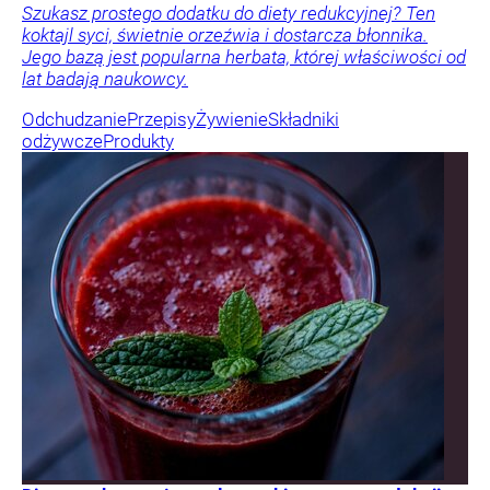
Szukasz prostego dodatku do diety redukcyjnej? Ten
koktajl syci, świetnie orzeźwia i dostarcza błonnika.
Jego bazą jest popularna herbata, której właściwości od
lat badają naukowcy.
Odchudzanie
Przepisy
Żywienie
Składniki
odżywcze
Produkty