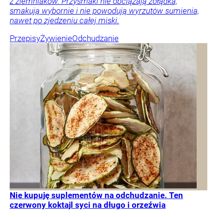
z ziemniaków. Przysmaki nie obciążają żołądka,
smakują wybornie i nie powodują wyrzutów sumienia,
nawet po zjedzeniu całej miski.
Przepisy
Żywienie
Odchudzanie
Nie kupuję suplementów na odchudzanie. Ten
czerwony koktajl syci na długo i orzeźwia