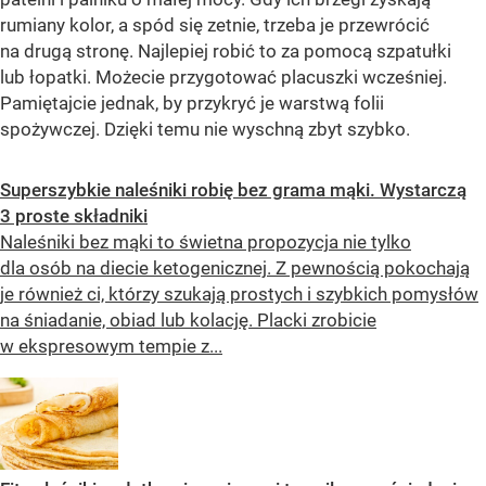
rumiany kolor, a spód się zetnie, trzeba je przewrócić
na drugą stronę. Najlepiej robić to za pomocą szpatułki
lub łopatki. Możecie przygotować placuszki wcześniej.
Pamiętajcie jednak, by przykryć je warstwą folii
spożywczej. Dzięki temu nie wyschną zbyt szybko.
Superszybkie naleśniki robię bez grama mąki. Wystarczą
3 proste składniki
Naleśniki bez mąki to świetna propozycja nie tylko
dla osób na diecie ketogenicznej. Z pewnością pokochają
je również ci, którzy szukają prostych i szybkich pomysłów
na śniadanie, obiad lub kolację. Placki zrobicie
w ekspresowym tempie z...