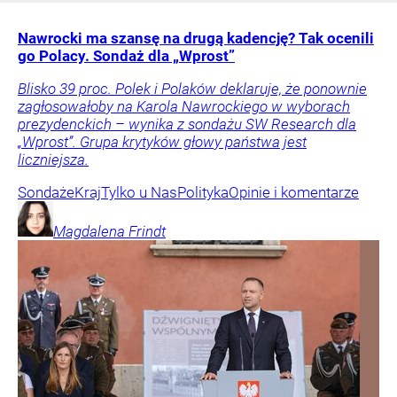
Nawrocki ma szansę na drugą kadencję? Tak ocenili
go Polacy. Sondaż dla „Wprost”
Blisko 39 proc. Polek i Polaków deklaruje, że ponownie
zagłosowałoby na Karola Nawrockiego w wyborach
prezydenckich – wynika z sondażu SW Research dla
„Wprost”. Grupa krytyków głowy państwa jest
liczniejsza.
Sondaże
Kraj
Tylko u Nas
Polityka
Opinie i komentarze
Magdalena
Frindt