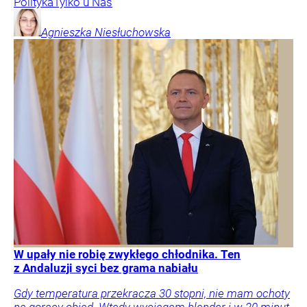
Polityka
Tylko u Nas
Agnieszka
Niesłuchowska
W upały nie robię zwykłego chłodnika. Ten
z Andaluzji syci bez grama nabiału
Gdy temperatura przekracza 30 stopni, nie mam ochoty