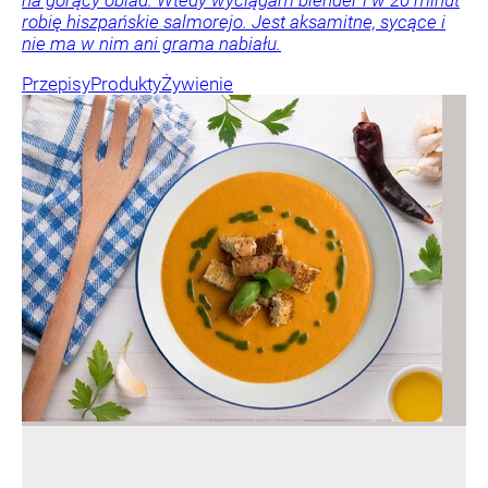
na gorący obiad. Wtedy wyciągam blender i w 20 minut
robię hiszpańskie salmorejo. Jest aksamitne, sycące i
nie ma w nim ani grama nabiału.
Przepisy
Produkty
Żywienie