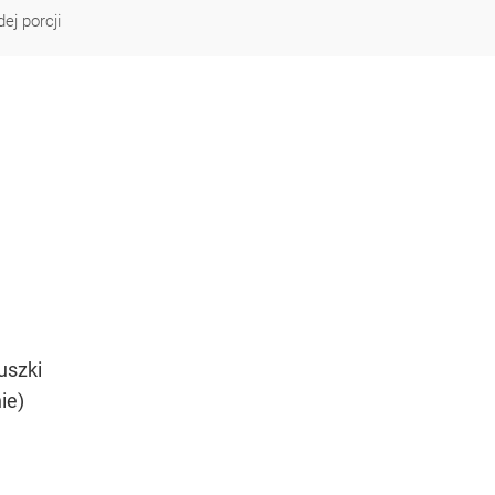
ej porcji
uszki
ie)