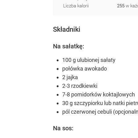
Liczba kalorii
255
w każd
Składniki
Na sałatkę:
100 g ulubionej sałaty
połówka awokado
2 jajka
2-3 rzodkiewki
7-8 pomidorków koktajlowych
30 g szczypiorku lub natki pietr
pól czerwonej cebuli (opcjonaln
Na sos: