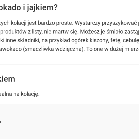
okado i jajkiem?
ych kolacji jest bardzo proste. Wystarczy przyszykować 
produktów z listy, nie martw się. Możesz je śmiało zast
i inne składniki, na przykład ogórek kiszony, fetę, cebul
 i awokado (smaczliwka wdzięczna). To one w dużej mier
jkiem
alna na kolację.
a
a