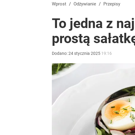
Wprost
/
Odżywianie
/
Przepisy
To jedna z na
prostą sałatk
Dodano:
24
stycznia
2025
19:16