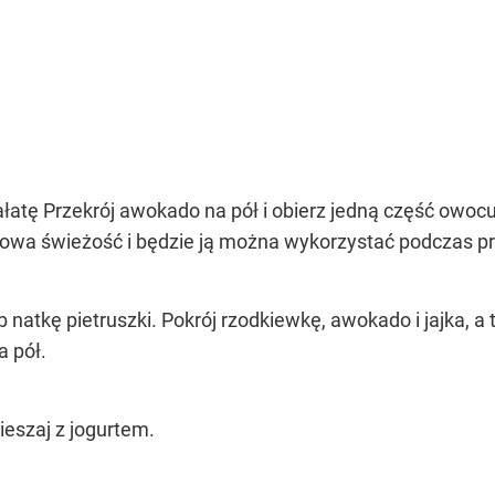
ałatę Przekrój awokado na pół i obierz jedną część owocu
chowa świeżość i będzie ją można wykorzystać podczas pr
b natkę pietruszki. Pokrój rzodkiewkę, awokado i jajka, a
a pół.
eszaj z jogurtem.