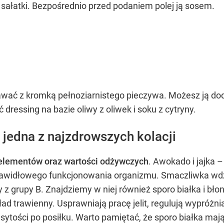
 sałatki. Bezpośrednio przed podaniem polej ją sosem.
OCEŃ PRZEPIS
odawać z kromką pełnoziarnistego pieczywa. Możesz ją 
dressing na bazie oliwy z oliwek i soku z cytryny.
 jedna z najzdrowszych kolacji
elementów oraz wartości odżywczych
. Awokado i jajka –
awidłowego funkcjonowania organizmu. Smaczliwka wdzi
iny z grupy B. Znajdziemy w niej również sporo białka i b
 trawienny. Usprawniają pracę jelit, regulują wypróżnia
ytości po posiłku. Warto pamiętać, że sporo białka mają