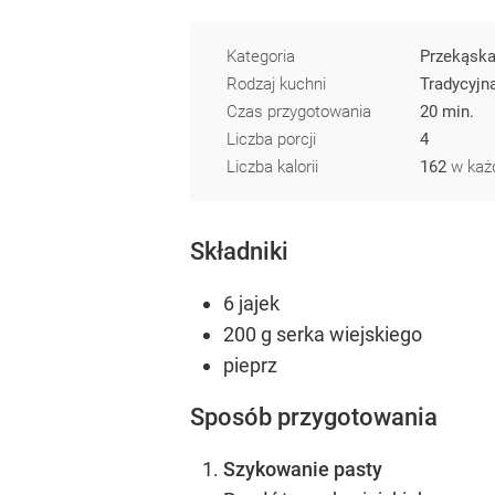
Kategoria
Przekąsk
Rodzaj kuchni
Tradycyjn
Czas przygotowania
20 min.
Liczba porcji
4
Liczba kalorii
162
w każd
Składniki
6 jajek
200 g serka wiejskiego
pieprz
Sposób przygotowania
Szykowanie pasty