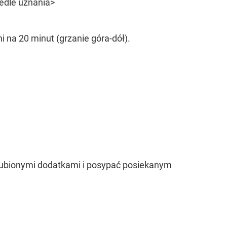
wedle uznania>
 na 20 minut (grzanie góra-dół).
lubionymi dodatkami i posypać posiekanym