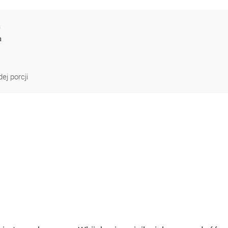
a
a
ej porcji