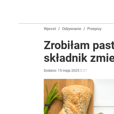
Wprost
/
Odżywianie
/
Przepisy
Zrobiłam past
składnik zmi
Dodano:
15
maja
2025
8:27