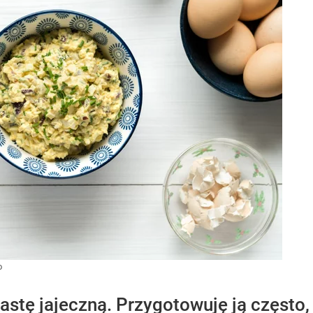
o
astę jajeczną. Przygotowuję ją często,