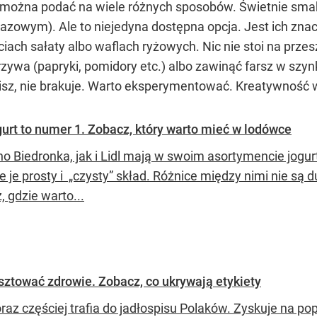
m można podać na wiele różnych sposobów. Świetnie sma
zowym). Ale to niejedyna dostępna opcja. Jest ich znac
iach sałaty albo waflach ryżowych. Nic nie stoi na prze
zywa (papryki, pomidory etc.) albo zawinąć farsz w szynk
isz, nie brakuje. Warto eksperymentować. Kreatywność 
gurt to numer 1. Zobacz, który warto mieć w lodówce
o Biedronka, jak i Lidl mają w swoim asortymencie jogur
e je prosty i „czysty” skład. Różnice między nimi nie są
 gdzie warto...
sztować zdrowie. Zobacz, co ukrywają etykiety
oraz częściej trafia do jadłospisu Polaków. Zyskuje na p