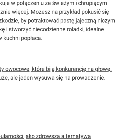
kuje w połączeniu ze świeżym i chrupiącym
znie więcej. Możesz na przykład pokusić się
szkodzie, by potraktować pastę jajeczną niczym
ę i stworzyć niecodzienne roladki, idealne
w kuchni popłaca.
ty owocowe, które biją konkurencję na głowę.
 duże, ale jeden wysuwa się na prowadzenie.
opularności jako zdrowsza alternatywa