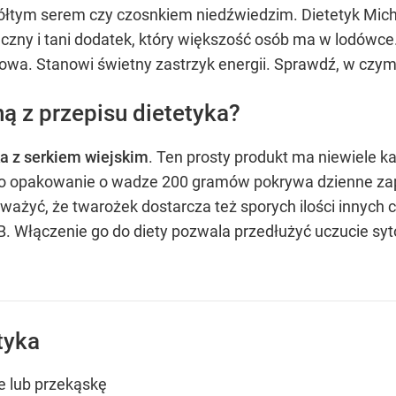
ółtym serem czy czosnkiem niedźwiedzim. Dietetyk Mich
maczny i tani dodatek, który większość osób ma w lodówc
zdrowa. Stanowi świetny zastrzyk energii. Sprawdź, w czym 
ną z przepisu dietetyka?
ka z serkiem wiejskim
. Ten prosty produkt ma niewiele kal
dno opakowanie o wadze 200 gramów pokrywa dzienne z
ażyć, że twarożek dostarcza też sporych ilości innych c
B. Włączenie go do diety pozwala przedłużyć uczucie syt
tyka
e lub przekąskę