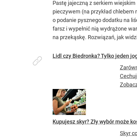
Pastę jajeczną z serkiem wiejski
pieczywem (na przykład chlebem ra
o podanie pysznego dodatku na liśc
farsz i wypełnić nią wydrążone war
na przekąskę. Rozwiązań, jak widz
Lidl czy Biedronka? Tylko jeden jo
Zarówn
Cechuj
Zobacz,
Kupujesz skyr? Zły wybór może ko
Skyr c