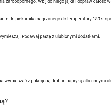
nia żaroodpornego. Wbij do niego jajka i dopraw całość 
kiem do piekarnika nagrzanego do temperatury 180 stopni
 wymieszaj. Podawaj pastę z ulubionymi dodatkami.
OCEŃ PRZEPIS
a wymieszać z pokrojoną drobno papryką albo innymi u
ną?