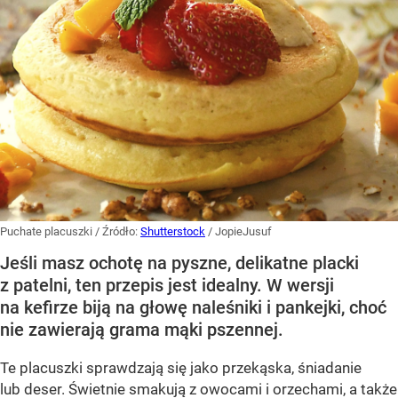
Puchate placuszki
/ Źródło:
Shutterstock
/
JopieJusuf
Jeśli masz ochotę na pyszne, delikatne placki
z patelni, ten przepis jest idealny. W wersji
na kefirze biją na głowę naleśniki i pankejki, choć
nie zawierają grama mąki pszennej.
Te placuszki sprawdzają się jako przekąska, śniadanie
lub deser. Świetnie smakują z owocami i orzechami, a także