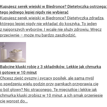
Kupujesz serek wiejski w Biedronce? Dietetyczka ostrzega:
tego jednego lepiej nigdy nie wybierać
Kupujesz serek wiejski w Biedronce? Dietetyczka zdradza,
którego lepiej nigdy nie wkładać do koszyka. To jeden
z najgorszych wyborów. I wcale nie służy zdrowiu. Wręcz
przeciwnie – może mu bardzo zaszkodzić.
Babcine kluski robię z 3 składników. Lekkie jak chmurka
i gotowe w 10 minut
Chcesz zjeść pyszny i sycący posiłek, ale sama myśl
o spędzeniu wielu godzin przy garnkach przyprawia cię
o ból głowy? Nic straconego. Te mięciutkie i lekkie jak
chmurka kluski zrobisz w 10 minut, a ich smak przeniesie
cię wprost do...