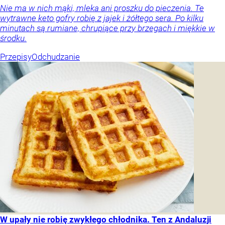
Nie ma w nich mąki, mleka ani proszku do pieczenia. Te
wytrawne keto gofry robię z jajek i żółtego sera. Po kilku
minutach są rumiane, chrupiące przy brzegach i miękkie w
środku.
Przepisy
Odchudzanie
W upały nie robię zwykłego chłodnika. Ten z Andaluzji