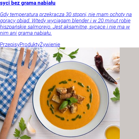
syci bez grama nabiału
Gdy temperatura przekracza 30 stopni, nie mam ochoty na
gorący obiad. Wtedy wyciągam blender i w 20 minut robię
hiszpańskie salmorejo. Jest aksamitne, sycące i nie ma w
nim ani grama nabiału.
Przepisy
Produkty
Żywienie