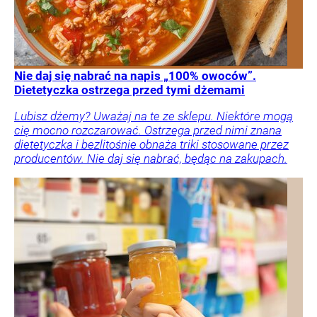
Nie daj się nabrać na napis „100% owoców”.
Dietetyczka ostrzega przed tymi dżemami
Lubisz dżemy? Uważaj na te ze sklepu. Niektóre mogą
cię mocno rozczarować. Ostrzega przed nimi znana
dietetyczka i bezlitośnie obnaża triki stosowane przez
producentów. Nie daj się nabrać, będąc na zakupach.