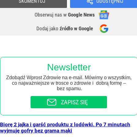
SKOMENTUJ
UDOSTĘPNIJ
Obserwuj nas
w
Google News
Dodaj jako
źródło w Google
Newsletter
Zdobądź Wprost Zdrowie na e-mail. Mówimy o wszystkim,
co najważniejsze w trosce o zdrowie i dobrą formę –
bez spamu.
ZAPISZ SIĘ
Biorę 2 jajka i garść produktu z lodówki. Po 7 minutach
wyjmuję gofry bez grama mąki