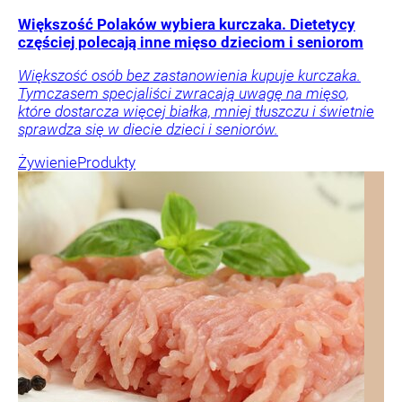
Większość Polaków wybiera kurczaka. Dietetycy
częściej polecają inne mięso dzieciom i seniorom
Większość osób bez zastanowienia kupuje kurczaka.
Tymczasem specjaliści zwracają uwagę na mięso,
które dostarcza więcej białka, mniej tłuszczu i świetnie
sprawdza się w diecie dzieci i seniorów.
Żywienie
Produkty