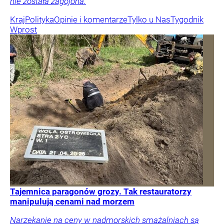
nie została zagojona.
Kraj
Polityka
Opinie i komentarze
Tylko u Nas
Tygodnik
Wprost
Tajemnica paragonów grozy. Tak restauratorzy
manipulują cenami nad morzem
Narzekanie na ceny w nadmorskich smażalniach są