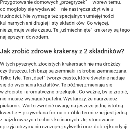
Przygotowanie domowych „przegryzek” – wbrew temu,
co mogłoby się wydawać – nie nastręcza zbyt wielu
trudności. Nie wymaga też specjalnych umiejętności
kulinarnych ani długiej listy składników. Co więcej,
nie zajmuje wiele czasu. Te „uśmiechnięte” krakersy są tego
najlepszym dowodem.
Jak zrobić zdrowe krakersy z 2 składników?
W tych pysznych, złocistych krakersach nie ma drożdży
czy tłuszczu. Ich bazą są ziemniaki i skrobia ziemniaczana.
Tylko tyle. Ten „duet” tworzy ciasto, które świetnie nadaje
się do wycinania kształtów. Te później zmieniają się
w złociste i aromatyczne przekąski. Co ważne, by je zrobić,
nie musisz wyciągać patelni. Wystarczy, że nagrzejesz
piekarnik. Warto zwrócić uwagę na jeszcze jedną istotną
kwestię – przywołana forma obróbki termicznej jest jedną
z najzdrowszych technik kulinarnych. Jej stosowanie
sprzyja utrzymaniu szczupłej sylwetki oraz dobrej kondycji