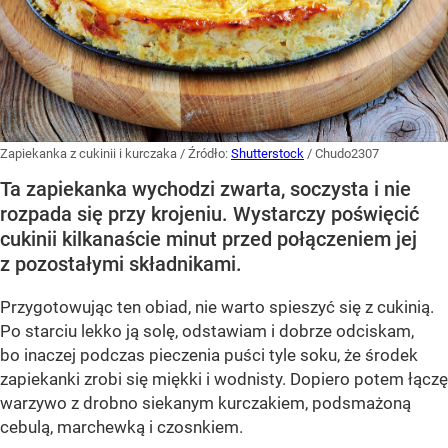
Zapiekanka z cukinii i kurczaka
/ Źródło:
Shutterstock
/
Chudo2307
Ta zapiekanka wychodzi zwarta, soczysta i nie
rozpada się przy krojeniu. Wystarczy poświęcić
cukinii kilkanaście minut przed połączeniem jej
z pozostałymi składnikami.
Przygotowując ten obiad, nie warto spieszyć się z cukinią.
Po starciu lekko ją solę, odstawiam i dobrze odciskam,
bo inaczej podczas pieczenia puści tyle soku, że środek
zapiekanki zrobi się miękki i wodnisty. Dopiero potem łączę
warzywo z drobno siekanym kurczakiem, podsmażoną
cebulą, marchewką i czosnkiem.