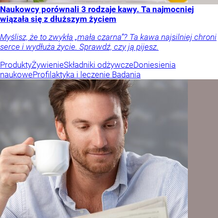
Naukowcy porównali 3 rodzaje kawy. Ta najmocniej
wiązała się z dłuższym życiem
Myślisz, że to zwykła „mała czarna”? Ta kawa najsilniej chroni
serce i wydłuża życie. Sprawdź, czy ją pijesz.
Produkty
Żywienie
Składniki odżywcze
Doniesienia
naukowe
Profilaktyka i leczenie
Badania