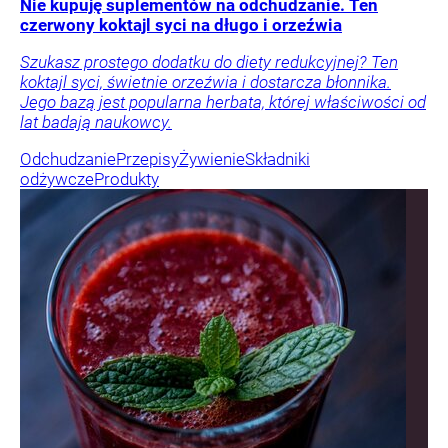
Nie kupuję suplementów na odchudzanie. Ten
czerwony koktajl syci na długo i orzeźwia
Szukasz prostego dodatku do diety redukcyjnej? Ten
koktajl syci, świetnie orzeźwia i dostarcza błonnika.
Jego bazą jest popularna herbata, której właściwości od
lat badają naukowcy.
Odchudzanie
Przepisy
Żywienie
Składniki
odżywcze
Produkty