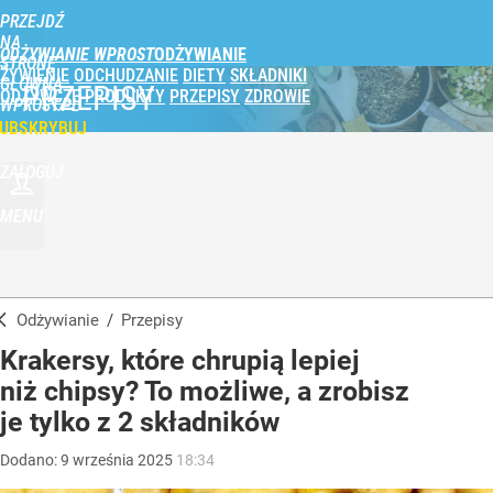
PRZEJDŹ
NA
ODŻYWIANIE WPROST
STRONĘ
ŻYWIENIE
ODCHUDZANIE
DIETY
SKŁADNIKI
GŁÓWNĄ
PRZEPISY
ODŻYWCZE
PRODUKTY
PRZEPISY
ZDROWIE
WPROST.PL
UBSKRYBUJ
ZALOGUJ
MENU
Odżywianie
/
Przepisy
Krakersy, które chrupią lepiej
niż chipsy? To możliwe, a zrobisz
je tylko z 2 składników
Dodano:
9
września
2025
18:34