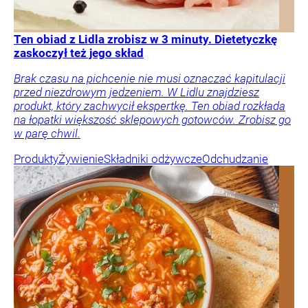
Ten obiad z Lidla zrobisz w 3 minuty. Dietetyczkę
zaskoczył też jego skład
Brak czasu na pichcenie nie musi oznaczać kapitulacji
przed niezdrowym jedzeniem. W Lidlu znajdziesz
produkt, który zachwycił ekspertkę. Ten obiad rozkłada
na łopatki większość sklepowych gotowców. Zrobisz go
w parę chwil.
Produkty
Żywienie
Składniki odżywcze
Odchudzanie