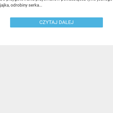
jajka, odrobiny serka...
CZYTAJ DALEJ