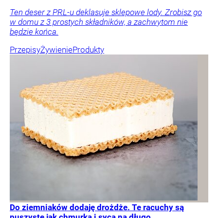
Ten deser z PRL-u deklasuje sklepowe lody. Zrobisz go
w domu z 3 prostych składników, a zachwytom nie
będzie końca.
Przepisy
Żywienie
Produkty
Do ziemniaków dodaję drożdże. Te racuchy są
puszyste jak chmurka i sycą na długo