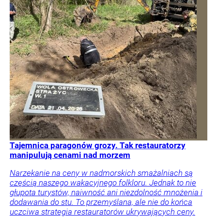
Tajemnica paragonów grozy. Tak restauratorzy
manipulują cenami nad morzem
Narzekanie na ceny w nadmorskich smażalniach są
częścią naszego wakacyjnego folkloru. Jednak to nie
głupota turystów, naiwność ani niezdolność mnożenia i
dodawania do stu. To przemyślana, ale nie do końca
uczciwa strategia restauratorów ukrywających ceny.