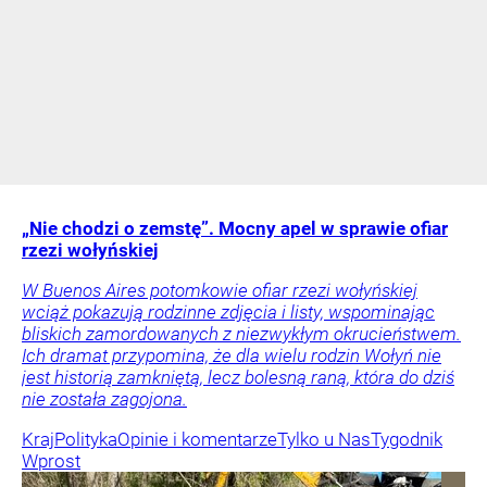
„Nie chodzi o zemstę”. Mocny apel w sprawie ofiar
rzezi wołyńskiej
W Buenos Aires potomkowie ofiar rzezi wołyńskiej
wciąż pokazują rodzinne zdjęcia i listy, wspominając
bliskich zamordowanych z niezwykłym okrucieństwem.
Ich dramat przypomina, że dla wielu rodzin Wołyń nie
jest historią zamkniętą, lecz bolesną raną, która do dziś
nie została zagojona.
Kraj
Polityka
Opinie i komentarze
Tylko u Nas
Tygodnik
Wprost