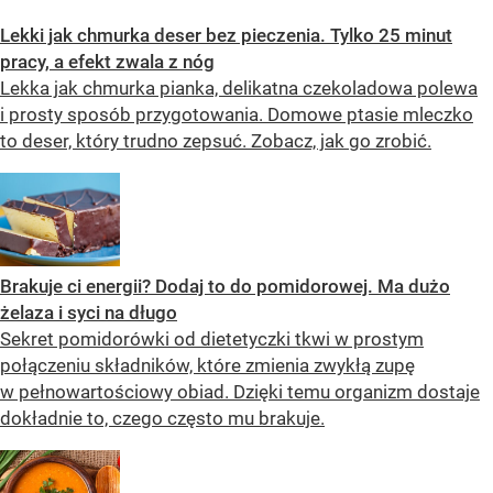
Lekki jak chmurka deser bez pieczenia. Tylko 25 minut
pracy, a efekt zwala z nóg
Lekka jak chmurka pianka, delikatna czekoladowa polewa
i prosty sposób przygotowania. Domowe ptasie mleczko
to deser, który trudno zepsuć. Zobacz, jak go zrobić.
Brakuje ci energii? Dodaj to do pomidorowej. Ma dużo
żelaza i syci na długo
Sekret pomidorówki od dietetyczki tkwi w prostym
połączeniu składników, które zmienia zwykłą zupę
w pełnowartościowy obiad. Dzięki temu organizm dostaje
dokładnie to, czego często mu brakuje.