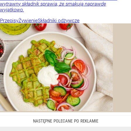
wytrawny składnik sprawia, że smakują naprawdę
wyjątkowo.
Przepisy
Żywienie
Składniki odżywcze