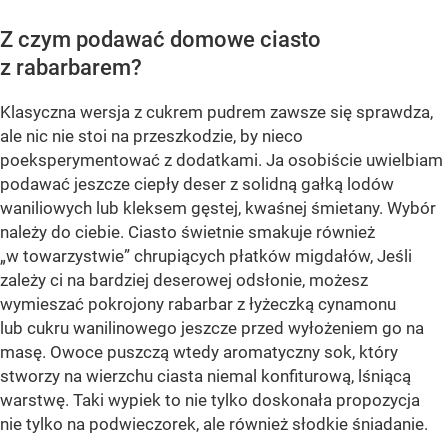
Z czym podawać domowe ciasto
z rabarbarem?
Klasyczna wersja z cukrem pudrem zawsze się sprawdza,
ale nic nie stoi na przeszkodzie, by nieco
poeksperymentować z dodatkami. Ja osobiście uwielbiam
podawać jeszcze ciepły deser z solidną gałką lodów
waniliowych lub kleksem gęstej, kwaśnej śmietany. Wybór
należy do ciebie. Ciasto świetnie smakuje również
„w towarzystwie” chrupiących płatków migdałów, Jeśli
zależy ci na bardziej deserowej odsłonie, możesz
wymieszać pokrojony rabarbar z łyżeczką cynamonu
lub cukru wanilinowego jeszcze przed wyłożeniem go na
masę. Owoce puszczą wtedy aromatyczny sok, który
stworzy na wierzchu ciasta niemal konfiturową, lśniącą
warstwę. Taki wypiek to nie tylko doskonała propozycja
nie tylko na podwieczorek, ale również słodkie śniadanie.