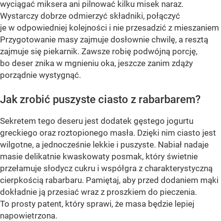
wyciągać miksera ani pilnować kilku misek naraz.
Wystarczy dobrze odmierzyć składniki, połączyć
je w odpowiedniej kolejności i nie przesadzić z mieszaniem
Przygotowanie masy zajmuje dosłownie chwilę, a resztą
zajmuje się piekarnik. Zawsze robię podwójną porcję,
bo deser znika w mgnieniu oka, jeszcze zanim zdąży
porządnie wystygnąć.
Jak zrobić puszyste ciasto z rabarbarem?
Sekretem tego deseru jest dodatek gęstego jogurtu
greckiego oraz roztopionego masła. Dzięki nim ciasto jest
wilgotne, a jednocześnie lekkie i puszyste. Nabiał nadaje
masie delikatnie kwaskowaty posmak, który świetnie
przełamuje słodycz cukru i współgra z charakterystyczną
cierpkością rabarbaru. Pamiętaj, aby przed dodaniem mąki
dokładnie ją przesiać wraz z proszkiem do pieczenia.
To prosty patent, który sprawi, że masa będzie lepiej
napowietrzona.