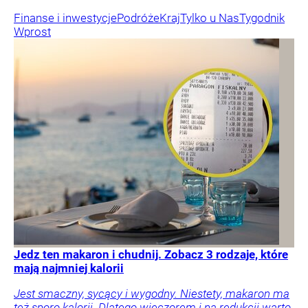
Finanse i inwestycje
Podróże
Kraj
Tylko u Nas
Tygodnik
Wprost
Jedz ten makaron i chudnij. Zobacz 3 rodzaje, które
mają najmniej kalorii
Jest smaczny, sycący i wygodny. Niestety, makaron ma
też sporo kalorii. Dlatego wieczorem i na redukcji warto