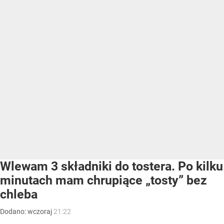
Wlewam 3 składniki do tostera. Po kilku
minutach mam chrupiące „tosty” bez
chleba
Dodano:
wczoraj
21:22