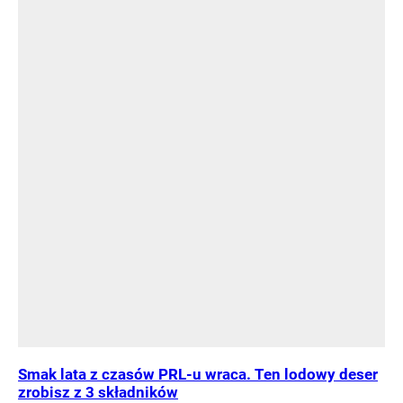
Smak lata z czasów PRL-u wraca. Ten lodowy deser
zrobisz z 3 składników