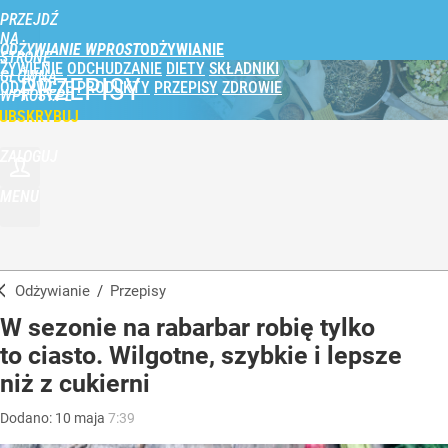
PRZEJDŹ
NA
ODŻYWIANIE WPROST
STRONĘ
ŻYWIENIE
ODCHUDZANIE
DIETY
SKŁADNIKI
GŁÓWNĄ
PRZEPISY
ODŻYWCZE
PRODUKTY
PRZEPISY
ZDROWIE
WPROST.PL
UBSKRYBUJ
ZALOGUJ
MENU
Odżywianie
/
Przepisy
W sezonie na rabarbar robię tylko
to ciasto. Wilgotne, szybkie i lepsze
niż z cukierni
Dodano:
10
maja
7:39