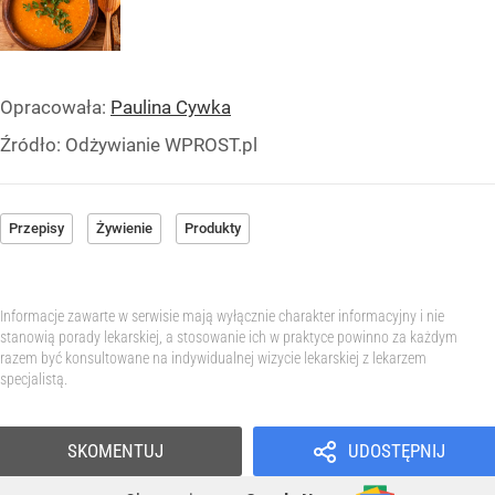
Opracowała:
Paulina Cywka
Źródło:
Odżywianie WPROST.pl
Przepisy
Żywienie
Produkty
Informacje zawarte w serwisie mają wyłącznie charakter informacyjny i nie
stanowią porady lekarskiej, a stosowanie ich w praktyce powinno za każdym
razem być konsultowane na indywidualnej wizycie lekarskiej z lekarzem
specjalistą.
SKOMENTUJ
UDOSTĘPNIJ