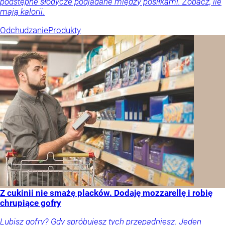
podstępne słodycze podjadane między posiłkami. Zobacz, ile
mają kalorii.
Odchudzanie
Produkty
Z cukinii nie smażę placków. Dodaję mozzarellę i robię
chrupiące gofry
Lubisz gofry? Gdy spróbujesz tych przepadniesz. Jeden