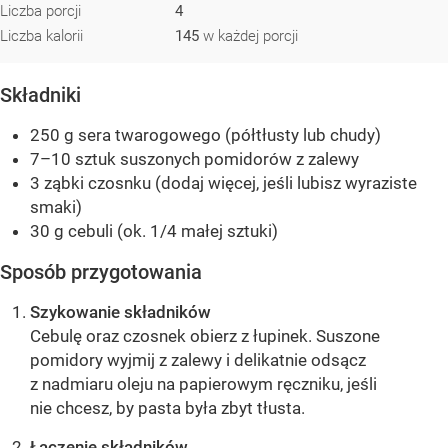
Liczba porcji
4
Liczba kalorii
145
w każdej porcji
Składniki
250 g sera twarogowego (półtłusty lub chudy)
7–10 sztuk suszonych pomidorów z zalewy
3 ząbki czosnku (dodaj więcej, jeśli lubisz wyraziste
smaki)
30 g cebuli (ok. 1/4 małej sztuki)
Sposób przygotowania
Szykowanie składników
Cebulę oraz czosnek obierz z łupinek. Suszone
pomidory wyjmij z zalewy i delikatnie odsącz
z nadmiaru oleju na papierowym ręczniku, jeśli
nie chcesz, by pasta była zbyt tłusta.
Łączenie składników