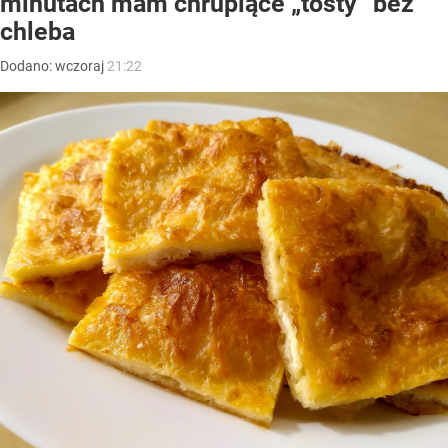
minutach mam chrupiące „tosty” bez
chleba
Dodano:
wczoraj
21:22