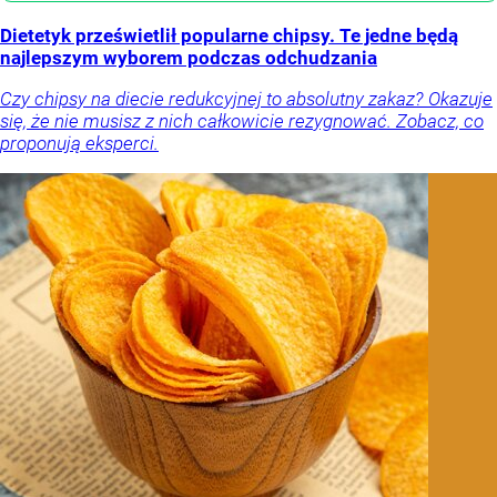
Dietetyk prześwietlił popularne chipsy. Te jedne będą
najlepszym wyborem podczas odchudzania
Czy chipsy na diecie redukcyjnej to absolutny zakaz? Okazuje
się, że nie musisz z nich całkowicie rezygnować. Zobacz, co
proponują eksperci.