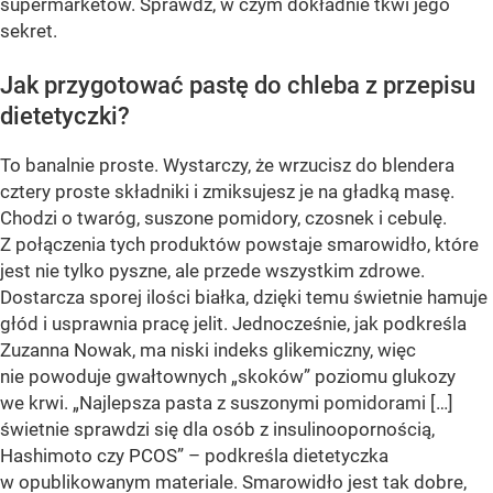
supermarketów. Sprawdź, w czym dokładnie tkwi jego
sekret.
Jak przygotować pastę do chleba z przepisu
dietetyczki?
To banalnie proste. Wystarczy, że wrzucisz do blendera
cztery proste składniki i zmiksujesz je na gładką masę.
Chodzi o twaróg, suszone pomidory, czosnek i cebulę.
Z połączenia tych produktów powstaje smarowidło, które
jest nie tylko pyszne, ale przede wszystkim zdrowe.
Dostarcza sporej ilości białka, dzięki temu świetnie hamuje
głód i usprawnia pracę jelit. Jednocześnie, jak podkreśla
Zuzanna Nowak, ma niski indeks glikemiczny, więc
nie powoduje gwałtownych „skoków” poziomu glukozy
we krwi. „Najlepsza pasta z suszonymi pomidorami […]
świetnie sprawdzi się dla osób z insulinoopornością,
Hashimoto czy PCOS” – podkreśla dietetyczka
w opublikowanym materiale. Smarowidło jest tak dobre,