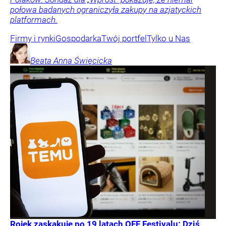
połowa badanych ograniczyła zakupy na azjatyckich
platformach.
Firmy i rynki
Gospodarka
Twój portfel
Tylko u Nas
Beata Anna
Święcicka
Rojek zaskakuje po 19 latach OFF Festivalu: Dziś