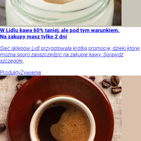
W Lidlu kawa 60% taniej, ale pod tym warunkiem.
Na zakupy masz tylko 2 dni
Sieć sklepów Lidl przygotowała krótką promocję, dzięki której
można sporo zaoszczędzić na zakupie kawy. Sprawdź
szczegóły.
Produkty
Żywienie