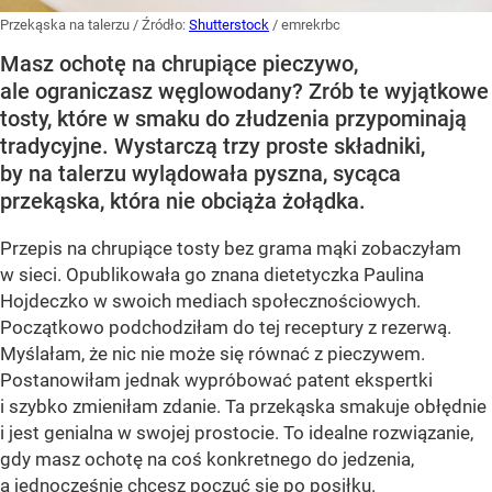
Przekąska na talerzu
/ Źródło:
Shutterstock
/
emrekrbc
Masz ochotę na chrupiące pieczywo,
ale ograniczasz węglowodany? Zrób te wyjątkowe
tosty, które w smaku do złudzenia przypominają
tradycyjne. Wystarczą trzy proste składniki,
by na talerzu wylądowała pyszna, sycąca
przekąska, która nie obciąża żołądka.
Przepis na chrupiące tosty bez grama mąki zobaczyłam
w sieci. Opublikowała go znana dietetyczka Paulina
Hojdeczko w swoich mediach społecznościowych.
Początkowo podchodziłam do tej receptury z rezerwą.
Myślałam, że nic nie może się równać z pieczywem.
Postanowiłam jednak wypróbować patent ekspertki
i szybko zmieniłam zdanie. Ta przekąska smakuje obłędnie
i jest genialna w swojej prostocie. To idealne rozwiązanie,
gdy masz ochotę na coś konkretnego do jedzenia,
a jednocześnie chcesz poczuć się po posiłku.