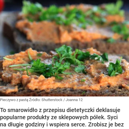
Pieczywo z pastą
Źródło:
Shutterstock
/
Joanna 12
To smarowidło z przepisu dietetyczki deklasuje
popularne produkty ze sklepowych półek. Syci
na długie godziny i wspiera serce. Zrobisz je bez