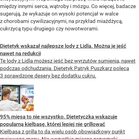
między innymi serca, wątroby i mózgu. Co więcej, badacze
sugerują, że wykazuje on wysoki potencjał w walce
z chorobami cywilizacyjnymi, na przykład miażdżycą,
cukrzycą typu drugiego czy nowotworami.
Dietetyk wskazał najlepsze lody z Lidla. Można je jeść
nawet na redukcji
Te lody z Lidla możesz jeść bez wyrzutów sumienia, nawet
podczas odchudzania. Dietetyk Patryk Puszkarz poleca
3 sprawdzone desery bez dodatku cukru.
95% mięsa to nie wszystko. Dietetyczka wskazuje
popularną kiełbasę, której lepiej nie grillować
Kiełbasa z grilla to da wielu osób obowiązkowy punkt