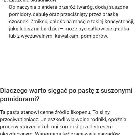
Do naczynia blendera przełóż twaróg, dodaj suszone
pomidory, cebulę oraz przeciśnięty przez praskę
czosnek. Zmiksuj całość na masę o takiej konsystencji,
jaką lubisz najbardziej – może być całkowicie gładka
lub z wyczuwalnymi kawałkami pomidorów.
OCEŃ PRZEPIS
Dlaczego warto sięgać po pastę z suszonymi
pomidorami?
Ta pasta stanowi cenne źródło likopenu. To silny
przeciwutleniacz. Unieszkodliwia wolne rodniki, opóźnia
procesy starzenia i chroni komórki przed stresem
oksydacyjnym. Wspomaga też pracę wielu narządów,