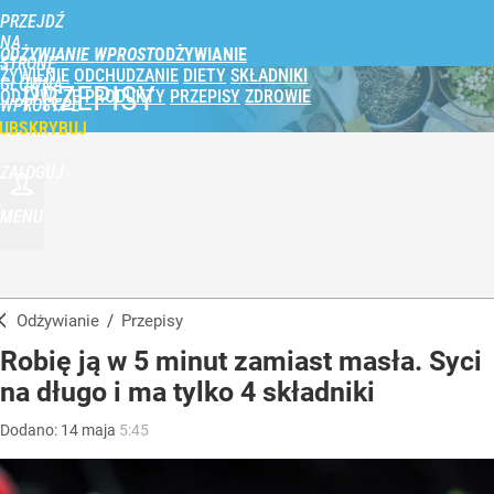
PRZEJDŹ
NA
ODŻYWIANIE WPROST
STRONĘ
ŻYWIENIE
ODCHUDZANIE
DIETY
SKŁADNIKI
GŁÓWNĄ
PRZEPISY
ODŻYWCZE
PRODUKTY
PRZEPISY
ZDROWIE
WPROST.PL
UBSKRYBUJ
ZALOGUJ
MENU
Odżywianie
/
Przepisy
Robię ją w 5 minut zamiast masła. Syci
na długo i ma tylko 4 składniki
Dodano:
14
maja
5:45