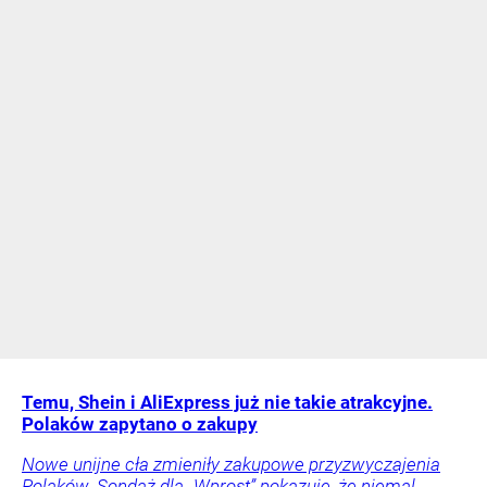
Temu, Shein i AliExpress już nie takie atrakcyjne.
Polaków zapytano o zakupy
Nowe unijne cła zmieniły zakupowe przyzwyczajenia
Polaków. Sondaż dla „Wprost” pokazuje, że niemal