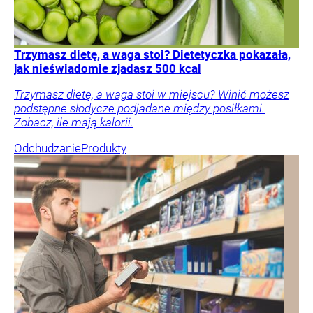
Trzymasz dietę, a waga stoi? Dietetyczka pokazała,
jak nieświadomie zjadasz 500 kcal
Trzymasz dietę, a waga stoi w miejscu? Winić możesz
podstępne słodycze podjadane między posiłkami.
Zobacz, ile mają kalorii.
Odchudzanie
Produkty