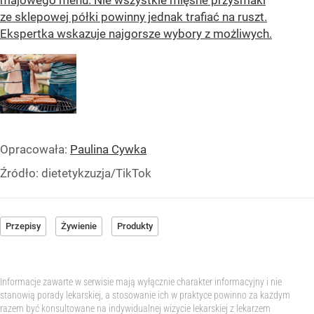
majowego menu. Nie wszystkie mięsne przysmaki
ze sklepowej półki powinny jednak trafiać na ruszt.
Ekspertka wskazuje najgorsze wybory z możliwych.
Opracowała:
Paulina Cywka
Źródło:
dietetykzuzja/TikTok
Przepisy
Żywienie
Produkty
Informacje zawarte w serwisie mają wyłącznie charakter informacyjny i nie
stanowią porady lekarskiej, a stosowanie ich w praktyce powinno za każdym
razem być konsultowane na indywidualnej wizycie lekarskiej z lekarzem