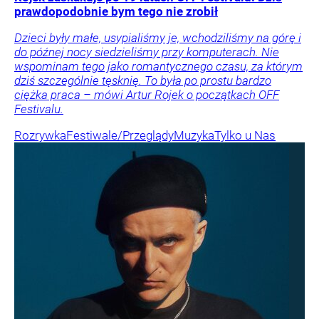
prawdopodobnie bym tego nie zrobił
Dzieci były małe, usypialiśmy je, wchodziliśmy na górę i
do późnej nocy siedzieliśmy przy komputerach. Nie
wspominam tego jako romantycznego czasu, za którym
dziś szczególnie tęsknię. To była po prostu bardzo
ciężka praca – mówi Artur Rojek o początkach OFF
Festivalu.
Rozrywka
Festiwale/Przeglądy
Muzyka
Tylko u Nas