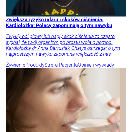
Zwiększa ryzyko udaru i skoków ciśnienia.
Kardiolożka: Polacy zapominają o tym nawyku
Zwykły ból głowy lub nagły skok ciśnienia to często
sygnał, że twój organizm po prostu woła o pomoc.
Kardiolożka dr Anna Bartusiak-Chatys ostrzega: o tym
najprostszym nawyku zapomina większość z nas.
Żywienie
Produkty
Strefa Pacjenta
Opinie i wywiady