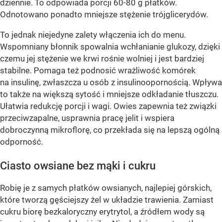
dziennie. To odpowiada porcji 60-80 g płatków.
Odnotowano ponadto mniejsze stężenie trójglicerydów.
To jednak niejedyne zalety włączenia ich do menu.
Wspomniany błonnik spowalnia wchłanianie glukozy, dzięki
czemu jej stężenie we krwi rośnie wolniej i jest bardziej
stabilne. Pomaga też podnosić wrażliwość komórek
na insulinę, zwłaszcza u osób z insulinoopornością. Wpływa
to także na większą sytość i mniejsze odkładanie tłuszczu.
Ułatwia redukcję porcji i wagi. Owies zapewnia też związki
przeciwzapalne, usprawnia pracę jelit i wspiera
dobroczynną mikroflorę, co przekłada się na lepszą ogólną
odporność.
Ciasto owsiane bez mąki i cukru
Robię je z samych płatków owsianych, najlepiej górskich,
które tworzą gęściejszy żel w układzie trawienia. Zamiast
cukru biorę bezkaloryczny erytrytol, a źródłem wody są