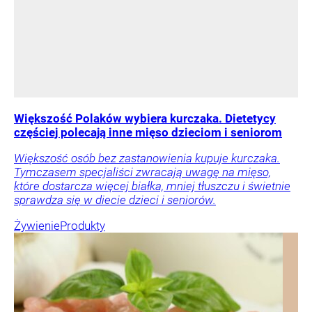
Większość Polaków wybiera kurczaka. Dietetycy
częściej polecają inne mięso dzieciom i seniorom
Większość osób bez zastanowienia kupuje kurczaka.
Tymczasem specjaliści zwracają uwagę na mięso,
które dostarcza więcej białka, mniej tłuszczu i świetnie
sprawdza się w diecie dzieci i seniorów.
Żywienie
Produkty