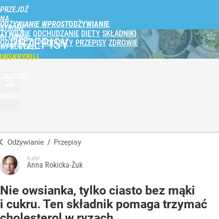
PRZEJDŹ
NA
ODŻYWIANIE WPROST
STRONĘ
ŻYWIENIE
ODCHUDZANIE
DIETY
SKŁADNIKI
GŁÓWNĄ
PRZEPISY
ODŻYWCZE
PRODUKTY
PRZEPISY
ZDROWIE
WPROST.PL
UBSKRYBUJ
ZALOGUJ
MENU
Odżywianie
/
Przepisy
Autor:
Anna Rokicka-Żuk
Nie owsianka, tylko ciasto bez mąki
i cukru. Ten składnik pomaga trzymać
cholesterol w ryzach