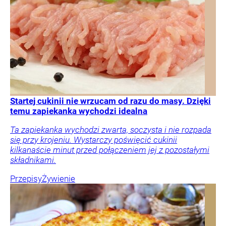
Startej cukinii nie wrzucam od razu do masy. Dzięki
temu zapiekanka wychodzi idealna
Ta zapiekanka wychodzi zwarta, soczysta i nie rozpada
się przy krojeniu. Wystarczy poświęcić cukinii
kilkanaście minut przed połączeniem jej z pozostałymi
składnikami.
Przepisy
Żywienie