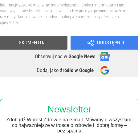
Informacje zawarte w serwisie mają wyłącznie charakter informacyjny i nie
stanowią porady lekarskiej, a stosowanie ich w praktyce powinno za każdym
razem być konsultowane na indywidualnej wizycie lekarskiej z lekarzem
specjalistą.
SKOMENTUJ
UDOSTĘPNIJ
Obserwuj nas
w
Google News
Dodaj jako
źródło w Google
Newsletter
Zdobądź Wprost Zdrowie na e-mail. Mówimy o wszystkim,
co najważniejsze w trosce o zdrowie i dobrą formę –
bez spamu.