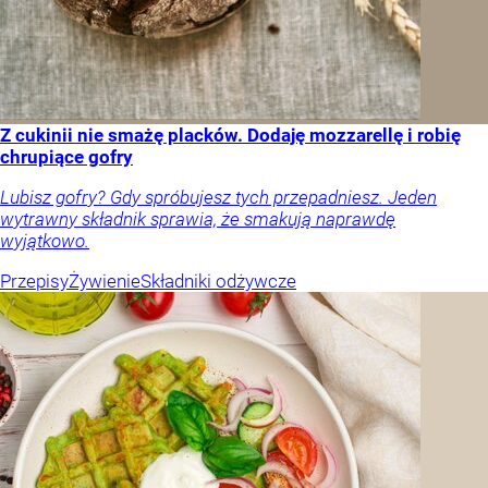
Z cukinii nie smażę placków. Dodaję mozzarellę i robię
chrupiące gofry
Lubisz gofry? Gdy spróbujesz tych przepadniesz. Jeden
wytrawny składnik sprawia, że smakują naprawdę
wyjątkowo.
Przepisy
Żywienie
Składniki odżywcze