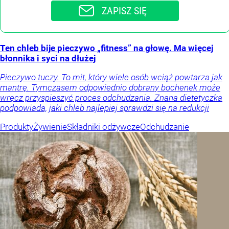
ZAPISZ SIĘ
Ten chleb bije pieczywo „fitness” na głowę. Ma więcej
błonnika i syci na dłużej
Pieczywo tuczy. To mit, który wiele osób wciąż powtarza jak
mantrę. Tymczasem odpowiednio dobrany bochenek może
wręcz przyspieszyć proces odchudzania. Znana dietetyczka
podpowiada, jaki chleb najlepiej sprawdzi się na redukcji
Produkty
Żywienie
Składniki odżywcze
Odchudzanie