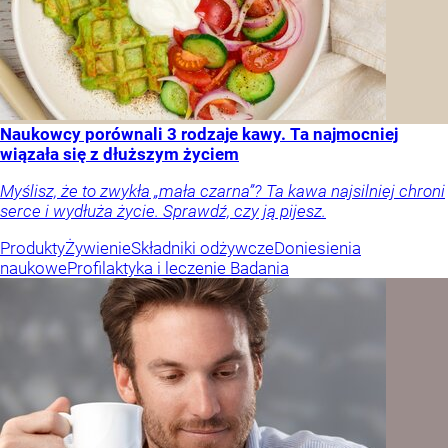
Naukowcy porównali 3 rodzaje kawy. Ta najmocniej
wiązała się z dłuższym życiem
Myślisz, że to zwykła „mała czarna”? Ta kawa najsilniej chroni
serce i wydłuża życie. Sprawdź, czy ją pijesz.
Produkty
Żywienie
Składniki odżywcze
Doniesienia
naukowe
Profilaktyka i leczenie
Badania