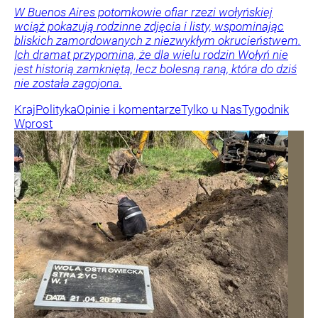
W Buenos Aires potomkowie ofiar rzezi wołyńskiej
wciąż pokazują rodzinne zdjęcia i listy, wspominając
bliskich zamordowanych z niezwykłym okrucieństwem.
Ich dramat przypomina, że dla wielu rodzin Wołyń nie
jest historią zamkniętą, lecz bolesną raną, która do dziś
nie została zagojona.
Kraj
Polityka
Opinie i komentarze
Tylko u Nas
Tygodnik
Wprost