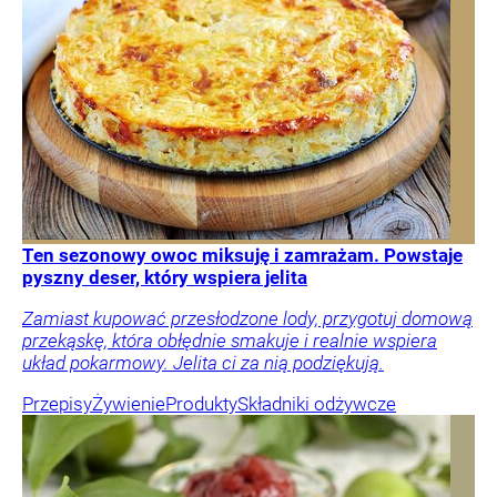
Ten sezonowy owoc miksuję i zamrażam. Powstaje
pyszny deser, który wspiera jelita
Zamiast kupować przesłodzone lody, przygotuj domową
przekąskę, która obłędnie smakuje i realnie wspiera
układ pokarmowy. Jelita ci za nią podziękują.
Przepisy
Żywienie
Produkty
Składniki odżywcze