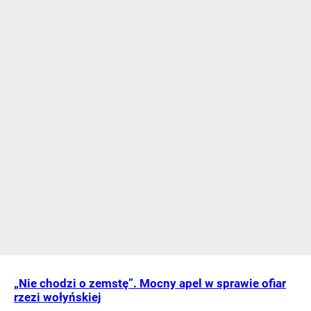
„Nie chodzi o zemstę”. Mocny apel w sprawie ofiar
rzezi wołyńskiej