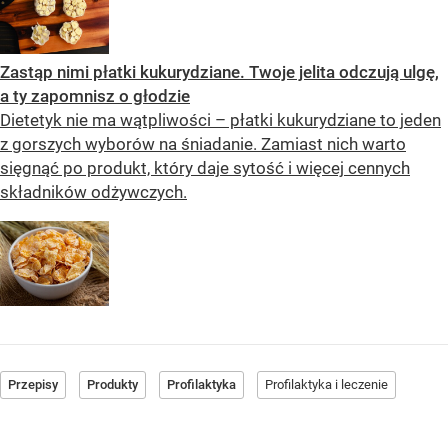
Zastąp nimi płatki kukurydziane. Twoje jelita odczują ulgę,
a ty zapomnisz o głodzie
Dietetyk nie ma wątpliwości – płatki kukurydziane to jeden
z gorszych wyborów na śniadanie. Zamiast nich warto
sięgnąć po produkt, który daje sytość i więcej cennych
składników odżywczych.
Przepisy
Produkty
Profilaktyka
Profilaktyka i leczenie