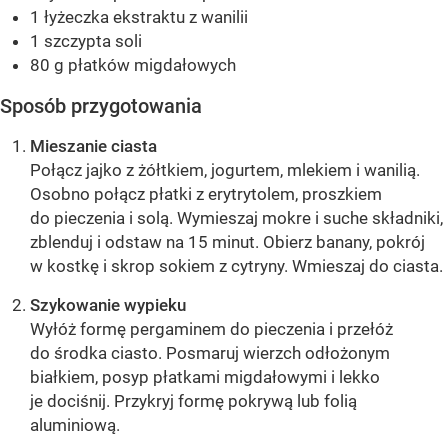
1 łyżeczka ekstraktu z wanilii
1 szczypta soli
80 g płatków migdałowych
Sposób przygotowania
Mieszanie ciasta
Połącz jajko z żółtkiem, jogurtem, mlekiem i wanilią.
Osobno połącz płatki z erytrytolem, proszkiem
do pieczenia i solą. Wymieszaj mokre i suche składniki,
zblenduj i odstaw na 15 minut. Obierz banany, pokrój
w kostkę i skrop sokiem z cytryny. Wmieszaj do ciasta.
Szykowanie wypieku
Wyłóż formę pergaminem do pieczenia i przełóż
do środka ciasto. Posmaruj wierzch odłożonym
białkiem, posyp płatkami migdałowymi i lekko
je dociśnij. Przykryj formę pokrywą lub folią
aluminiową.