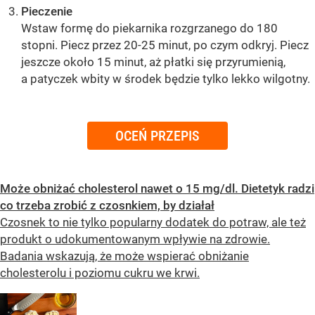
Pieczenie
Wstaw formę do piekarnika rozgrzanego do 180
stopni. Piecz przez 20-25 minut, po czym odkryj. Piecz
jeszcze około 15 minut, aż płatki się przyrumienią,
a patyczek wbity w środek będzie tylko lekko wilgotny.
OCEŃ PRZEPIS
Może obniżać cholesterol nawet o 15 mg/dl. Dietetyk radzi
co trzeba zrobić z czosnkiem, by działał
Czosnek to nie tylko popularny dodatek do potraw, ale też
produkt o udokumentowanym wpływie na zdrowie.
Badania wskazują, że może wspierać obniżanie
cholesterolu i poziomu cukru we krwi.