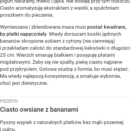
jogurt naturalny, mleko i jajka. Nie dodaję przy tym tłuszczu.
Ciasto aromatyzuję ekstraktem z wanilii, a spulchniam
proszkiem do pieczenia.
Wymieszana i zblendowana masa musi
postać kwadrans,
by płatki napęczniały
. Wtedy dorzucam kostki jędrnych
bananów skropione sokiem z cytryny (nie ciemnieją)
i przekładam całość do standardowej keksówki o długości
25 cm. Wierzch smaruję białkiem i posypuję płatami
migdałowymi. Żeby się nie spaliły, piekę ciasto najpierw
pod przykryciem. Gotowe studzę z formie, bo musi stężeć.
Ma wtedy najlepszą konsystencję, a smakuje wybornie,
choć jest dietetyczne.
PRZEPIS:
Ciasto owsiane z bananami
Pyszny wypiek z naturalnych płatków bez mąki pszennej
i cukru.