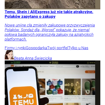
Temu, Shein i AliExpress już nie takie atrakcyjne.
Polaków zapytano o zakupy
Nowe unijne cła zmieniły zakupowe przyzwyczajenia
Polaków. Sondaż dla „Wprost” pokazuje, że niemal
połowa badanych ograniczyła zakupy na azjatyckich
platformach.
Firmy i rynki
Gospodarka
Twój portfel
Tylko u Nas
Beata Anna
Święcicka