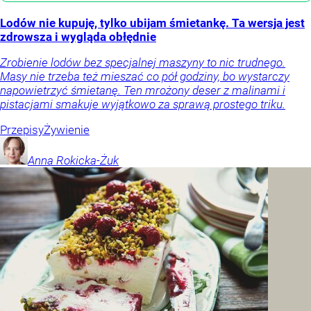
Lodów nie kupuję, tylko ubijam śmietankę. Ta wersja jest
zdrowsza i wygląda obłędnie
Zrobienie lodów bez specjalnej maszyny to nic trudnego.
Masy nie trzeba też mieszać co pół godziny, bo wystarczy
napowietrzyć śmietanę. Ten mrożony deser z malinami i
pistacjami smakuje wyjątkowo za sprawą prostego triku.
Przepisy
Żywienie
Anna
Rokicka-Żuk