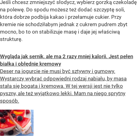
Jeśli chcesz zmniejszyć słodycz, wybierz gorzką czekoladę
na polewę. Do spodu możesz też dodać szczyptę soli,
która dobrze podbija kakao i przełamuje cukier. Przy
kremie nie schodziłabym jednak z cukrem pudrem zbyt
mocno, bo to on stabilizuje masę i daje jej właściwą
strukturę.
Wygląda jak sernik, ale ma 2 razy mniej kalorii. Jest pełen
białka i obłędnie kremowy
Deser na jogurcie nie musi być sztywny i gumowy.
Wystarczy wybrać odpowiedni rodzaj nabiału, by masa
stała się bogata i kremowa. W tej wersji jest nie tylko
pyszny, ale też wyjątkowo lekki. Mam na niego sprytny
sposób.