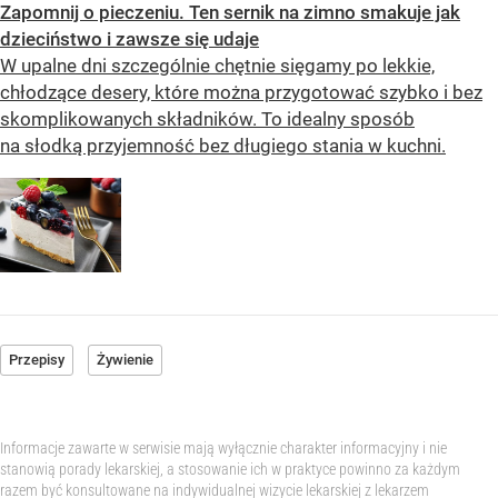
Zapomnij o pieczeniu. Ten sernik na zimno smakuje jak
dzieciństwo i zawsze się udaje
W upalne dni szczególnie chętnie sięgamy po lekkie,
chłodzące desery, które można przygotować szybko i bez
skomplikowanych składników. To idealny sposób
na słodką przyjemność bez długiego stania w kuchni.
Przepisy
Żywienie
Informacje zawarte w serwisie mają wyłącznie charakter informacyjny i nie
stanowią porady lekarskiej, a stosowanie ich w praktyce powinno za każdym
razem być konsultowane na indywidualnej wizycie lekarskiej z lekarzem