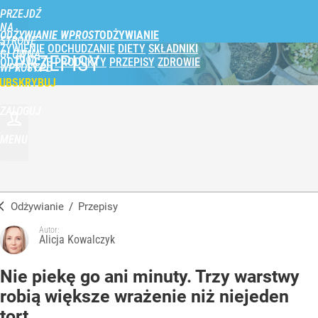
PRZEJDŹ
NA
ODŻYWIANIE WPROST
STRONĘ
ŻYWIENIE
ODCHUDZANIE
DIETY
SKŁADNIKI
GŁÓWNĄ
PRZEPISY
ODŻYWCZE
PRODUKTY
PRZEPISY
ZDROWIE
WPROST.PL
UBSKRYBUJ
ZALOGUJ
MENU
Odżywianie
/
Przepisy
Autor:
Alicja Kowalczyk
Nie piekę go ani minuty. Trzy warstwy
robią większe wrażenie niż niejeden
tort