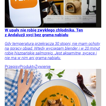
W upały nie robię zwykłego chłodnika. Ten
z Andaluzji syci bez grama nabiału
Gdy temperatura przekracza 30 stopni, nie mam ochoty
na gorący obiad. Wtedy wyciągam blender i w 20 minut
robię hiszpańskie salmorejo. Jest aksamitne, sycące i
nie ma w nim ani grama nabiału.
Przepisy
Produkty
Żywienie