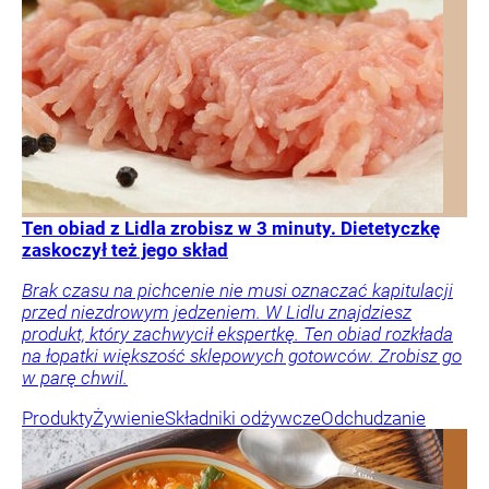
Ten obiad z Lidla zrobisz w 3 minuty. Dietetyczkę
zaskoczył też jego skład
Brak czasu na pichcenie nie musi oznaczać kapitulacji
przed niezdrowym jedzeniem. W Lidlu znajdziesz
produkt, który zachwycił ekspertkę. Ten obiad rozkłada
na łopatki większość sklepowych gotowców. Zrobisz go
w parę chwil.
Produkty
Żywienie
Składniki odżywcze
Odchudzanie