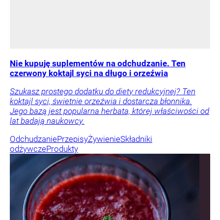
Nie kupuję suplementów na odchudzanie. Ten
czerwony koktajl syci na długo i orzeźwia
Szukasz prostego dodatku do diety redukcyjnej? Ten
koktajl syci, świetnie orzeźwia i dostarcza błonnika.
Jego bazą jest popularna herbata, której właściwości od
lat badają naukowcy.
Odchudzanie
Przepisy
Żywienie
Składniki
odżywcze
Produkty