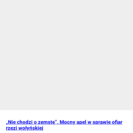
„Nie chodzi o zemstę”. Mocny apel w sprawie ofiar
rzezi wołyńskiej