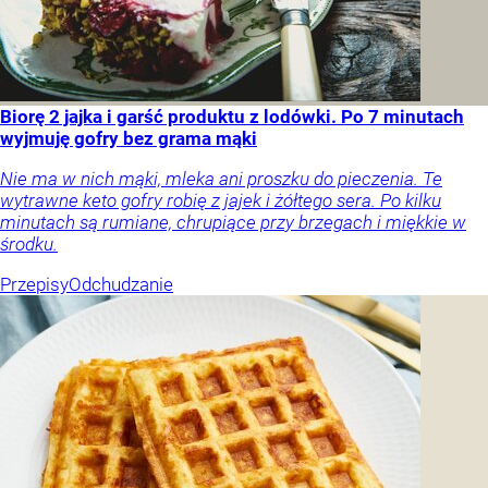
Biorę 2 jajka i garść produktu z lodówki. Po 7 minutach
wyjmuję gofry bez grama mąki
Nie ma w nich mąki, mleka ani proszku do pieczenia. Te
wytrawne keto gofry robię z jajek i żółtego sera. Po kilku
minutach są rumiane, chrupiące przy brzegach i miękkie w
środku.
Przepisy
Odchudzanie