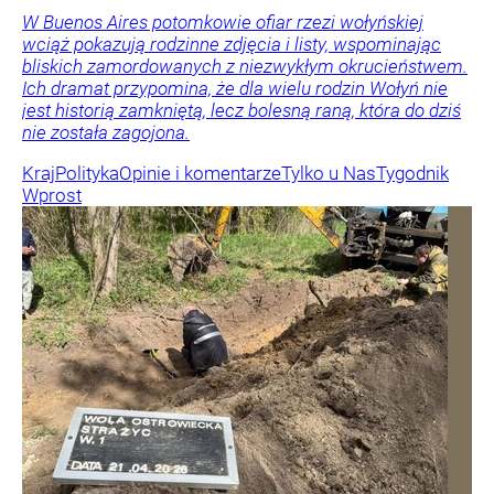
W Buenos Aires potomkowie ofiar rzezi wołyńskiej
wciąż pokazują rodzinne zdjęcia i listy, wspominając
bliskich zamordowanych z niezwykłym okrucieństwem.
Ich dramat przypomina, że dla wielu rodzin Wołyń nie
jest historią zamkniętą, lecz bolesną raną, która do dziś
nie została zagojona.
Kraj
Polityka
Opinie i komentarze
Tylko u Nas
Tygodnik
Wprost