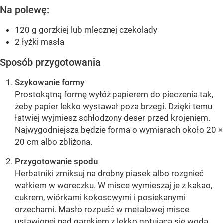
Na polewę:
120 g gorzkiej lub mlecznej czekolady
2 łyżki masła
Sposób przygotowania
Szykowanie formy
Prostokątną formę wyłóż papierem do pieczenia tak,
żeby papier lekko wystawał poza brzegi. Dzięki temu
łatwiej wyjmiesz schłodzony deser przed krojeniem.
Najwygodniejsza będzie forma o wymiarach około 20 ×
20 cm albo zbliżona.
Przygotowanie spodu
Herbatniki zmiksuj na drobny piasek albo rozgnieć
wałkiem w woreczku. W misce wymieszaj je z kakao,
cukrem, wiórkami kokosowymi i posiekanymi
orzechami. Masło rozpuść w metalowej misce
ustawionej nad garnkiem z lekko gotującą się wodą.