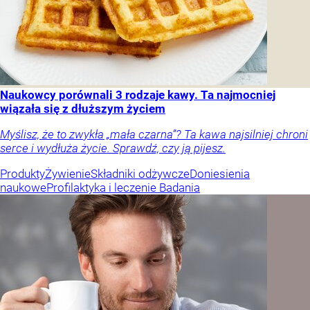
Naukowcy porównali 3 rodzaje kawy. Ta najmocniej
wiązała się z dłuższym życiem
Myślisz, że to zwykła „mała czarna”? Ta kawa najsilniej chroni
serce i wydłuża życie. Sprawdź, czy ją pijesz.
Produkty
Żywienie
Składniki odżywcze
Doniesienia
naukowe
Profilaktyka i leczenie
Badania