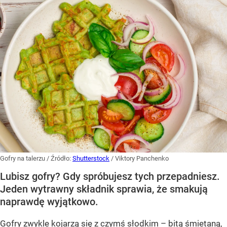
Gofry na talerzu
/ Źródło:
Shutterstock
/
Viktory Panchenko
Lubisz gofry? Gdy spróbujesz tych przepadniesz.
Jeden wytrawny składnik sprawia, że smakują
naprawdę wyjątkowo.
Gofry zwykle kojarzą się z czymś słodkim – bitą śmietaną,