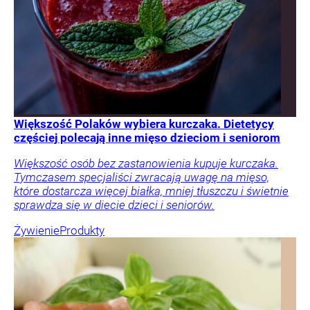
Większość Polaków wybiera kurczaka. Dietetycy
częściej polecają inne mięso dzieciom i seniorom
Większość osób bez zastanowienia kupuje kurczaka.
Tymczasem specjaliści zwracają uwagę na mięso,
które dostarcza więcej białka, mniej tłuszczu i świetnie
sprawdza się w diecie dzieci i seniorów.
Żywienie
Produkty