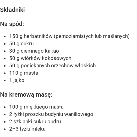
Składniki
Na spód:
150 g herbatników (pełnoziarnistych lub maślanych)
50 g cukru
30 g ciemnego kakao
50 g wiórków kokosowych
50 g posiekanych orzechów włoskich
110 g masła
1 jajko
Na kremową masę:
100 g miękkiego masła
2 łyżki proszku budyniu waniliowego
2 szklanki cukru pudru
2–3 łyżki mleka