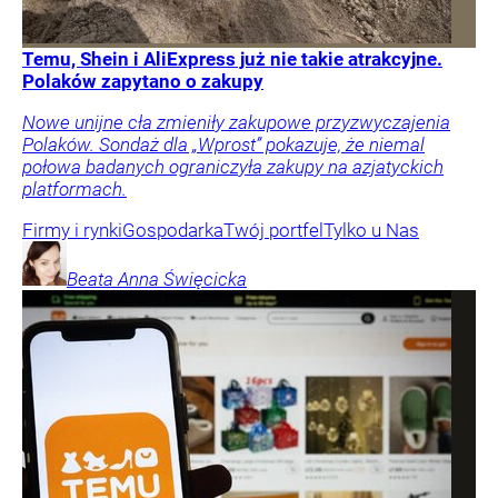
Temu, Shein i AliExpress już nie takie atrakcyjne.
Polaków zapytano o zakupy
Nowe unijne cła zmieniły zakupowe przyzwyczajenia
Polaków. Sondaż dla „Wprost” pokazuje, że niemal
połowa badanych ograniczyła zakupy na azjatyckich
platformach.
Firmy i rynki
Gospodarka
Twój portfel
Tylko u Nas
Beata Anna
Święcicka