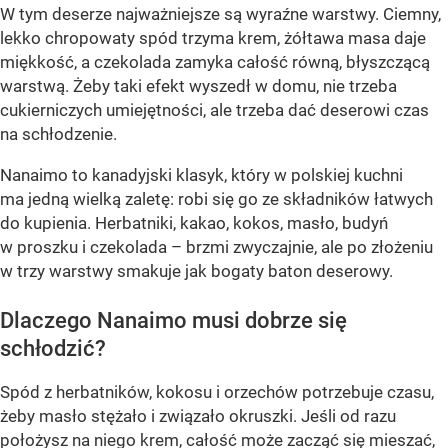
W tym deserze najważniejsze są wyraźne warstwy. Ciemny,
lekko chropowaty spód trzyma krem, żółtawa masa daje
miękkość, a czekolada zamyka całość równą, błyszczącą
warstwą. Żeby taki efekt wyszedł w domu, nie trzeba
cukierniczych umiejętności, ale trzeba dać deserowi czas
na schłodzenie.
Nanaimo to kanadyjski klasyk, który w polskiej kuchni
ma jedną wielką zaletę: robi się go ze składników łatwych
do kupienia. Herbatniki, kakao, kokos, masło, budyń
w proszku i czekolada – brzmi zwyczajnie, ale po złożeniu
w trzy warstwy smakuje jak bogaty baton deserowy.
Dlaczego Nanaimo musi dobrze się
schłodzić?
Spód z herbatników, kokosu i orzechów potrzebuje czasu,
żeby masło stężało i związało okruszki. Jeśli od razu
położysz na niego krem, całość może zacząć się mieszać,