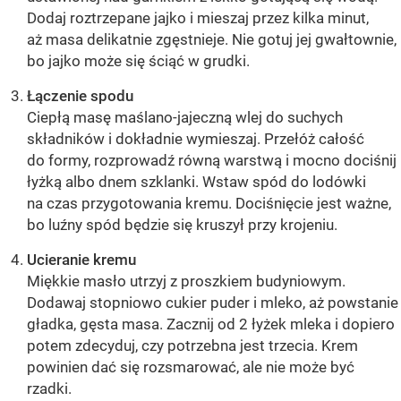
Dodaj roztrzepane jajko i mieszaj przez kilka minut,
aż masa delikatnie zgęstnieje. Nie gotuj jej gwałtownie,
bo jajko może się ściąć w grudki.
Łączenie spodu
Ciepłą masę maślano-jajeczną wlej do suchych
składników i dokładnie wymieszaj. Przełóż całość
do formy, rozprowadź równą warstwą i mocno dociśnij
łyżką albo dnem szklanki. Wstaw spód do lodówki
na czas przygotowania kremu. Dociśnięcie jest ważne,
bo luźny spód będzie się kruszył przy krojeniu.
Ucieranie kremu
Miękkie masło utrzyj z proszkiem budyniowym.
Dodawaj stopniowo cukier puder i mleko, aż powstanie
gładka, gęsta masa. Zacznij od 2 łyżek mleka i dopiero
potem zdecyduj, czy potrzebna jest trzecia. Krem
powinien dać się rozsmarować, ale nie może być
rzadki.