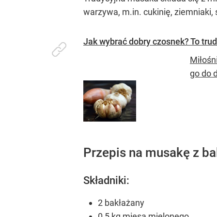
warzywa, m.in. cukinię, ziemniaki, 
Jak wybrać dobry czosnek? To trud
Miłośn
go do 
Przepis na musakę z b
Składniki:
2 bakłażany
0,5 kg mięsa mielonego