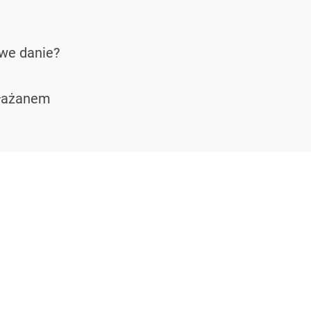
we danie?
kłażanem