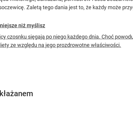
soczewicę. Zaletą tego dania jest to, że każdy może przyg
niejsze niż myślisz
icy czosnku sięgają po niego każdego dnia. Choć powodu
diety ze względu na jego prozdrowotne właściwości.
akłażanem