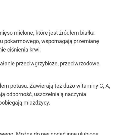
ięso mielone, które jest źródłem białka
ładu pokarmowego, wspomagają przemianę
ie ciśnienia krwi.
ziałanie przeciwgrzybicze, przeciwrzodowe.
łem potasu. Zawierają też dużo witaminy C, A,
ją odporność, uszczelniają naczynia
apobiegają
miażdżycy
.
wego. Można do niej dodać inne ulubione