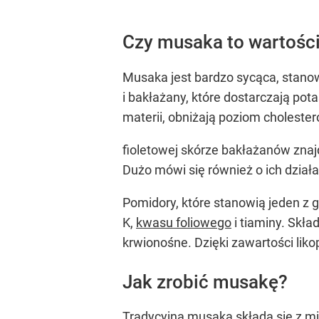
Czy musaka to wartośc
Musaka jest bardzo sycąca, stanowi
i bakłażany, które dostarczają pot
materii, obniżają poziom cholester
fioletowej skórze bakłażanów znaj
Dużo mówi się również o ich dzia
Pomidory, które stanowią jeden z 
K,
kwasu foliowego
i tiaminy. Skł
krwionośne. Dzięki zawartości liko
Jak zrobić musakę?
Tradycyjna musaka składa się z m