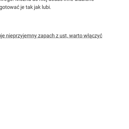
otować je tak jak lubi.
je nieprzyjemny zapach z ust, warto włączyć