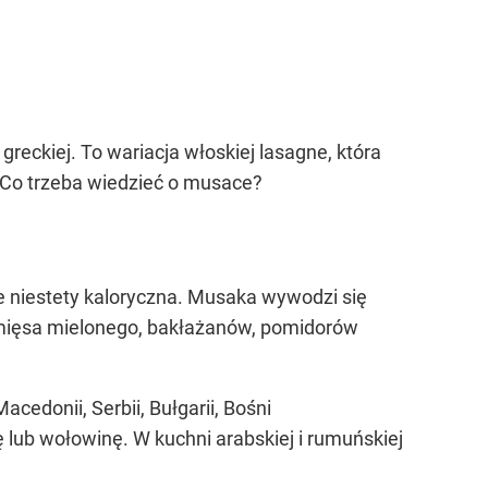
eckiej. To wariacja włoskiej lasagne, która
. Co trzeba wiedzieć o musace?
e niestety kaloryczna. Musaka wywodzi się
 z mięsa mielonego, bakłażanów, pomidorów
edonii, Serbii, Bułgarii, Bośni
 lub wołowinę. W kuchni arabskiej i rumuńskiej