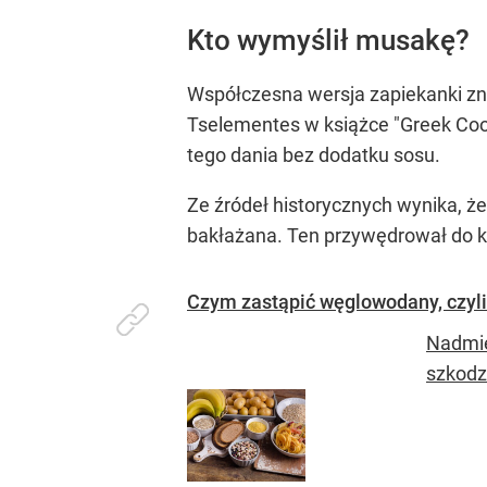
Kto wymyślił musakę?
Współczesna wersja zapiekanki zn
Tselementes w książce "Greek Coo
tego dania bez dodatku sosu.
Ze źródeł historycznych wynika, ż
bakłażana. Ten przywędrował do k
Czym zastąpić węglowodany, czyli
Nadmie
szkodz