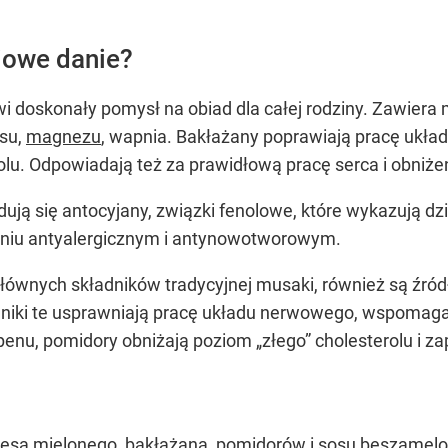
iowe danie?
 doskonały pomysł na obiad dla całej rodziny. Zawiera m
asu,
magnezu
, wapnia. Bakłażany poprawiają pracę uk
olu. Odpowiadają też za prawidłową pracę serca i obniżen
dują się antocyjany, związki fenolowe, które wykazują d
łaniu antyalergicznym i antynowotworowym.
głównych składników tradycyjnej musaki, również są źród
adniki te usprawniają pracę układu nerwowego, wspomaga
penu, pomidory obniżają poziom „złego” cholesterolu i z
ięsa mielonego, bakłażana, pomidorów i sosu beszamelo