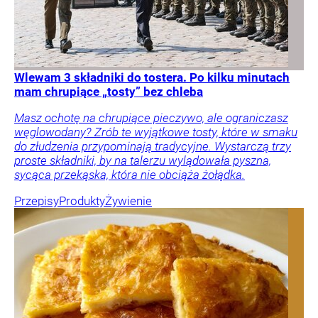
Wlewam 3 składniki do tostera. Po kilku minutach
mam chrupiące „tosty” bez chleba
Masz ochotę na chrupiące pieczywo, ale ograniczasz
węglowodany? Zrób te wyjątkowe tosty, które w smaku
do złudzenia przypominają tradycyjne. Wystarczą trzy
proste składniki, by na talerzu wylądowała pyszna,
sycąca przekąska, która nie obciąża żołądka.
Przepisy
Produkty
Żywienie