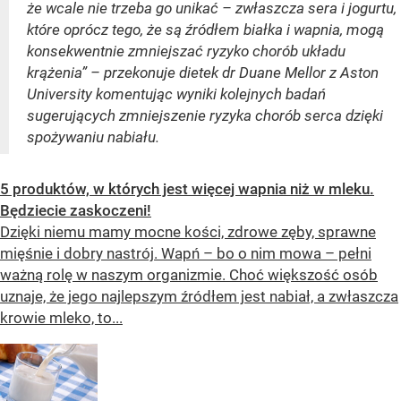
że wcale nie trzeba go unikać – zwłaszcza sera i jogurtu,
które oprócz tego, że są źródłem białka i wapnia, mogą
konsekwentnie zmniejszać ryzyko chorób układu
krążenia” – przekonuje dietek dr Duane Mellor z Aston
University komentując wyniki kolejnych badań
sugerujących zmniejszenie ryzyka chorób serca dzięki
spożywaniu nabiału.
5 produktów, w których jest więcej wapnia niż w mleku.
Będziecie zaskoczeni!
Dzięki niemu mamy mocne kości, zdrowe zęby, sprawne
mięśnie i dobry nastrój. Wapń – bo o nim mowa – pełni
ważną rolę w naszym organizmie. Choć większość osób
uznaje, że jego najlepszym źródłem jest nabiał, a zwłaszcza
krowie mleko, to...