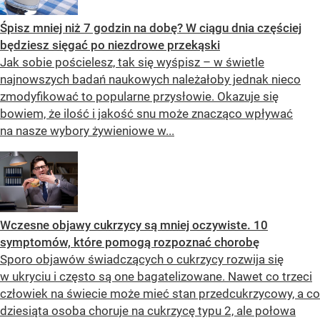
Śpisz mniej niż 7 godzin na dobę? W ciągu dnia częściej
będziesz sięgać po niezdrowe przekąski
Jak sobie pościelesz, tak się wyśpisz – w świetle
najnowszych badań naukowych należałoby jednak nieco
zmodyfikować to popularne przysłowie. Okazuje się
bowiem, że ilość i jakość snu może znacząco wpływać
na nasze wybory żywieniowe w...
Wczesne objawy cukrzycy są mniej oczywiste. 10
symptomów, które pomogą rozpoznać chorobę
Sporo objawów świadczących o cukrzycy rozwija się
w ukryciu i często są one bagatelizowane. Nawet co trzeci
człowiek na świecie może mieć stan przedcukrzycowy, a co
dziesiąta osoba choruje na cukrzycę typu 2, ale połowa