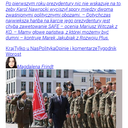
Po pierwszym roku prezydentury nic nie wskazuje na to,
żeby Karol Nawrocki wyciszył spory między dwoma
zwaśnionymi politycznymi obozami. – Dotychczas
największą hańbą na karcie jego prezydentury jest
chyba zawetowanie SAFE – ocenia Mariusz Witczak z
KO. – Mamy głowę państwa, z której możemy być
dumni – kontruje Marek Jakubiak z Rozwoju Plus.
Kraj
Tylko u Nas
Polityka
Opinie i komentarze
Tygodnik
Wprost
Magdalena
Frindt