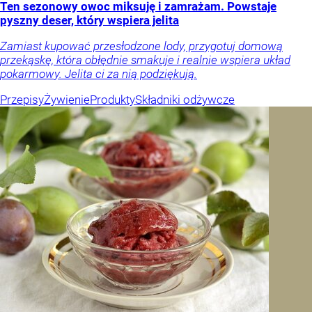
Ten sezonowy owoc miksuję i zamrażam. Powstaje
pyszny deser, który wspiera jelita
Zamiast kupować przesłodzone lody, przygotuj domową
przekąskę, która obłędnie smakuje i realnie wspiera układ
pokarmowy. Jelita ci za nią podziękują.
Przepisy
Żywienie
Produkty
Składniki odżywcze