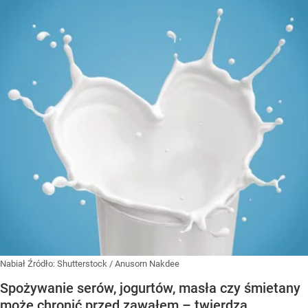
Nabiał
Źródło:
Shutterstock
/
Anusorn Nakdee
Spożywanie serów, jogurtów, masła czy śmietany
może chronić przed zawałem – twierdzą