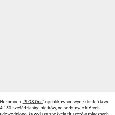
Na łamach „
PLOS One
” opublikowano wyniki badań krwi
4 150 sześćdziesięciolatków, na podstawie których
udowodniono, że wyższe spożycie tłuszczów mlecznych