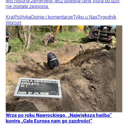
jest historią zamkniętą, lecz bolesną raną, która do dziś
nie została zagojona.
Kraj
Polityka
Opinie i komentarze
Tylko u Nas
Tygodnik
Wprost
Wrze po roku Nawrockiego. „Największa hańba”
kontra „Cała Europa nam go zazdrości”