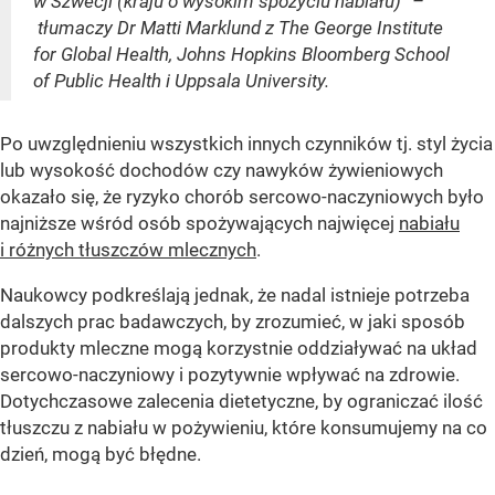
w Szwecji (kraju o wysokim spożyciu nabiału)” –
tłumaczy Dr Matti Marklund z The George Institute
for Global Health, Johns Hopkins Bloomberg School
of Public Health i Uppsala University.
Po uwzględnieniu wszystkich innych czynników tj. styl życia
lub wysokość dochodów czy nawyków żywieniowych
okazało się, że ryzyko chorób sercowo-naczyniowych było
najniższe wśród osób spożywających najwięcej
nabiału
i różnych tłuszczów mlecznych
.
Naukowcy podkreślają jednak, że nadal istnieje potrzeba
dalszych prac badawczych, by zrozumieć, w jaki sposób
produkty mleczne mogą korzystnie oddziaływać na układ
sercowo-naczyniowy i pozytywnie wpływać na zdrowie.
Dotychczasowe zalecenia dietetyczne, by ograniczać ilość
tłuszczu z nabiału w pożywieniu, które konsumujemy na co
dzień, mogą być błędne.