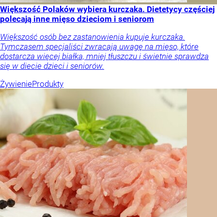
Większość Polaków wybiera kurczaka. Dietetycy częściej
polecają inne mięso dzieciom i seniorom
Większość osób bez zastanowienia kupuje kurczaka.
Tymczasem specjaliści zwracają uwagę na mięso, które
dostarcza więcej białka, mniej tłuszczu i świetnie sprawdza
się w diecie dzieci i seniorów.
Żywienie
Produkty