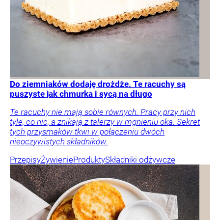
Do ziemniaków dodaję drożdże. Te racuchy są
puszyste jak chmurka i sycą na długo
Te racuchy nie mają sobie równych. Pracy przy nich
tyle, co nic, a znikają z talerzy w mgnieniu oka. Sekret
tych przysmaków tkwi w połączeniu dwóch
nieoczywistych składników.
Przepisy
Żywienie
Produkty
Składniki odżywcze