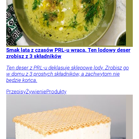
Smak lata z czasów PRL-u wraca. Ten lodowy deser
zrobisz z 3 składników
Ten deser z PRL-u deklasuje sklepowe lody. Zrobisz go
w domu z 3 prostych składników, a zachwytom nie
będzie końca.
Przepisy
Żywienie
Produkty