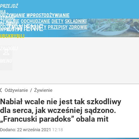
PRZEJDŹ
NA
ODŻYWIANIE WPROST
STRONĘ
ŻYWIENIE
ODCHUDZANIE
DIETY
SKŁADNIKI
GŁÓWNĄ
ŻYWIENIE
ODŻYWCZE
PRODUKTY
PRZEPISY
ZDROWIE
WPROST.PL
UBSKRYBUJ
ZALOGUJ
MENU
Odżywianie
/
Żywienie
Nabiał wcale nie jest tak szkodliwy
dla serca, jak wcześniej sądzono.
„Francuski paradoks” obala mit
Dodano:
22
września
2021
12:18