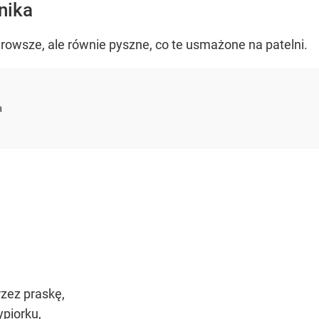
rnika
drowsze, ale równie pyszne, co te usmażone na patelni.
a
rzez praskę,
piorku,