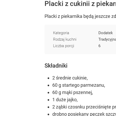
Placki z cukinii z pieka
Placki z piekarnika będą jeszcze z
Kategoria
Dodatek
Rodzaj kuchni
Tradycyjn
Liczba porcji
6
Składniki
2 średnie cukinie,
60 g startego parmezanu,
60 g mąki pszennej,
1 duże jajko,
2 ząbki czosnku przeciśnięte p
drobno posiekany pęczek szczy