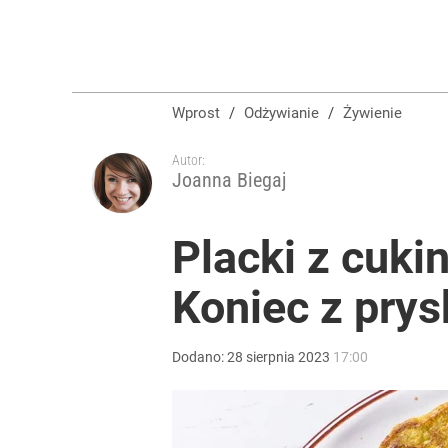
Wprost
/
Odżywianie
/
Żywienie
Autor:
Joanna Biegaj
Placki z cuki
Koniec z pry
Dodano:
28
sierpnia
2023
17:00