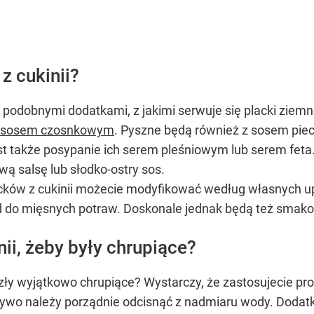
OCEŃ PRZEPIS
z cukinii?
z podobnymi dodatkami, z jakimi serwuje się placki zi
sosem czosnkowym
. Pyszne będą również z sosem pi
 także posypanie ich serem pleśniowym lub serem feta. J
 salsę lub słodko-ostry sos.
lacków z cukinii możecie modyfikować według własnych up
d do mięsnych potraw. Doskonale jednak będą też smako
nii, żeby były chrupiące?
yszły wyjątkowo chrupiące? Wystarczy, że zastosujecie pr
o należy porządnie odcisnąć z nadmiaru wody. Dodatkow