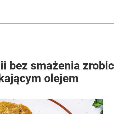
nii bez smażenia zrobic
skającym olejem