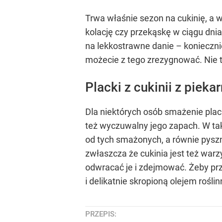
Trwa właśnie sezon na cukinię, a w
kolację czy przekąskę w ciągu dnia
na lekkostrawne danie – konieczn
możecie z tego zrezygnować. Nie t
Placki z cukinii z pieka
Dla niektórych osób smażenie pla
też wyczuwalny jego zapach. W tak
od tych smażonych, a równie pyszne
zwłaszcza że cukinia jest też war
odwracać je i zdejmować. Żeby prz
i delikatnie skropioną olejem rośli
PRZEPIS: