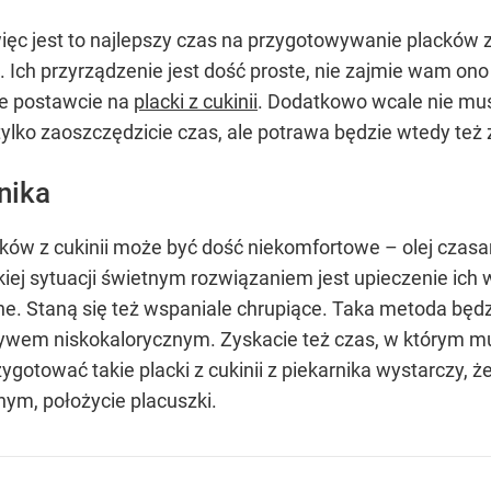
ięc jest to najlepszy czas na przygotowywanie placków z
. Ich przyrządzenie jest dość proste, nie zajmie wam on
ie postawcie na
placki z cukinii
. Dodatkowo wcale nie mus
ylko zaoszczędzicie czas, ale potrawa będzie wtedy też
rnika
cków z cukinii może być dość niekomfortowe – olej cza
iej sytuacji świetnym rozwiązaniem jest upieczenie ich 
. Staną się też wspaniale chrupiące. Taka metoda będzie
zywem niskokalorycznym. Zyskacie też czas, w którym mu
ygotować takie placki z cukinii z piekarnika wystarczy, 
nnym, położycie placuszki.