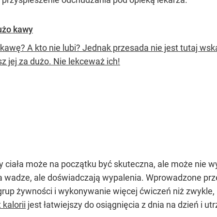
dużo kawy
 kawę? A kto nie lubi? Jednak przesada nie jest tutaj w
sz jej za dużo. Nie lekceważ ich!
sy ciała może na początku być skuteczna, ale może nie 
 wadze, ale doświadczają wypalenia. Wprowadzone przez
grup żywności i wykonywanie więcej ćwiczeń niż zwykle
 kalorii
jest łatwiejszy do osiągnięcia z dnia na dzień i ut