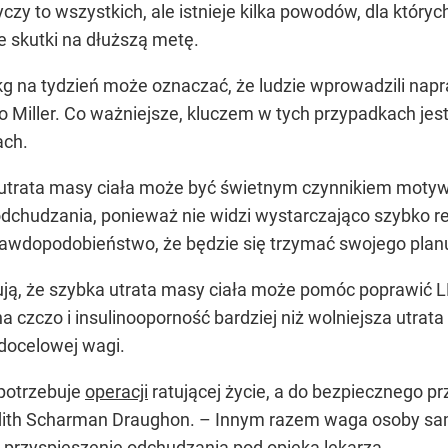
yczy to wszystkich, ale istnieje kilka powodów, dla któryc
e skutki na dłuższą metę.
 kg na tydzień może oznaczać, że ludzie wprowadzili na
o Miller. Co ważniejsze, kluczem w tych przypadkach je
ach.
a utrata masy ciała może być świetnym czynnikiem motyw
dchudzania, ponieważ nie widzi wystarczająco szybko rez
 prawdopodobieństwo, że będzie się trzymać swojego plan
ą, że szybka utrata masy ciała może pomóc poprawić LDL
na czczo i insulinooporność bardziej niż wolniejsza utr
docelowej wagi.
 potrzebuje
operacji
ratującej życie, a do bezpiecznego p
udith Scharman Draughon. – Innym razem waga osoby sam
 przyspieszenie odchudzania pod opieką lekarza.