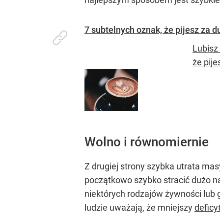
7 subtelnych oznak, że pijesz za 
Lubisz
że pije
Wolno i równomiernie
Z drugiej strony szybka utrata ma
początkowo szybko stracić dużo na
niektórych rodzajów żywności lub 
ludzie uważają, że mniejszy
deficyt