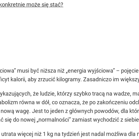
 konkretnie może się stać?
iowa” musi być niższa niż „energia wyjściowa” – pojęcie
yt kalorii, aby zrzucić kilogramy. Zasadniczo im większy d
kazujących, że ludzie, którzy szybko tracą na wadze, 
bolizm równa w dół, co oznacza, że ​​po zakończeniu od
 nową wagę. Jest to jeden z głównych powodów, dla który
się do nowej „normalności” zamiast wychodzić z siebie i
utrata więcej niż 1 kg na tydzień jest nadal możliwa dl