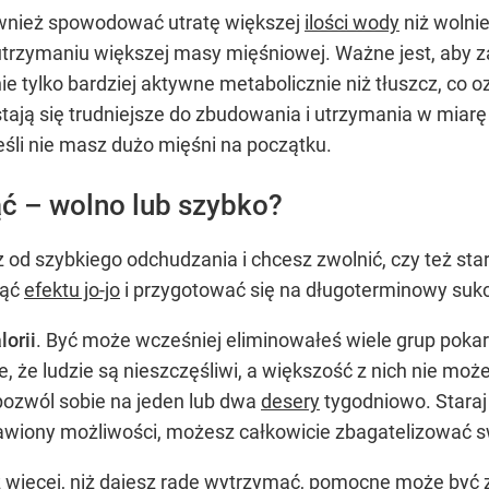
ównież spowodować utratę większej
ilości wody
niż wolnie
utrzymaniu większej masy mięśniowej. Ważne jest, ab
nie tylko bardziej aktywne metabolicznie niż tłuszcz, co 
e stają się trudniejsze do zbudowania i utrzymania w miar
eśli nie masz dużo mięśni na początku.
ć – wolno lub szybko?
z od szybkiego odchudzania i chcesz zwolnić, czy też st
nąć
efektu jo-jo
i przygotować się na długoterminowy suk
lorii
. Być może wcześniej eliminowałeś wiele grup pokar
e, że ludzie są nieszczęśliwi, a większość z nich nie m
pozwól sobie na jeden lub dwa
desery
tygodniowo. Staraj
bawiony możliwości, możesz całkowicie zbagatelizować s
sz więcej, niż dajesz radę wytrzymać, pomocne może b