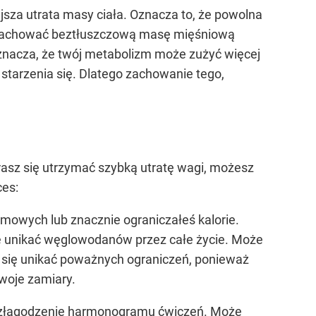
jsza utrata masy ciała. Oznacza to, że powolna
y zachować beztłuszczową masę mięśniową
oznacza, że ​​twój metabolizm może zużyć więcej
ę starzenia się. Dlatego zachowanie tego,
arasz się utrzymać szybką utratę wagi, możesz
ces:
mowych lub znacznie ograniczałeś kalorie.
oże unikać węglowodanów przez całe życie. Może
 się unikać poważnych ograniczeń, ponieważ
woje zamiary.
yć złagodzenie harmonogramu ćwiczeń. Może