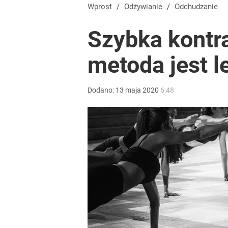
Wprost
/
Odżywianie
/
Odchudzanie
Szybka kontra
metoda jest l
Dodano:
13
maja
2020
6:48