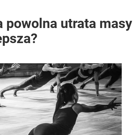
 powolna utrata masy 
epsza?