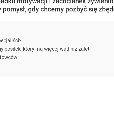
padku motywacji i zachcianek żywienio
ry pomysł, gdy chcemy pozbyć się zbę
ecjaliści?
y posiłek, który ma więcej wad niż zalet
rtowców