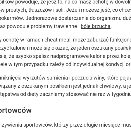
łków powoduje, że jesz to, na co masz ochotę w dowolnej 
prostych, tłuszczów i soli. Jeżeli możesz jeść, co chce
je pokarmów. Jednorazowe dostarczenie do organizmu duż
oraz powoduje problemy trawienne i
bóle brzucha
.
y ochotę w ramach cheat meal, może zaburzać funkcjon
czyć kalorie i może się okazać, że jeden oszukany posił
się, że szybko spalisz nadprogramowe kalorie przez kolej
ele w tym przypadku zależy od indywidualnej kondycji o
uniknięcia wyrzutów sumienia i poczucia winy, które poj
ązany z oszukanym posiłkiem jest jednak chwilowy, a je
ępstwa od diety zaczniemy stosować nie raz w tygodniu,
portowców
żywienia sportowców, którzy przez długie miesiące mus