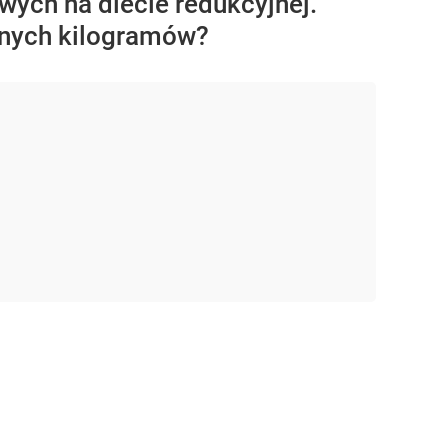
wych na diecie redukcyjnej.
dnych kilogramów?