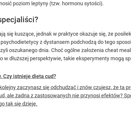
osić poziom leptyny (tzw. hormonu sytości).
pecjaliści?
ją się kuszące, jednak w praktyce okazuje się, że posiłek
az psychodietetycy z dystansem podchodzą do tego spos
 czyli oszukanego dnia. Choć ogólne założenia cheat mea
to w dłuższej perspektywie, takie eksperymenty mogą s
 Czy istnieje dieta cud?
 kolejny zaczynasz się odchudzać i znów czujesz, że ta
cud, ale żadna z zastosowanych nie przynosi efektów? Sp
o tak się dzieje.