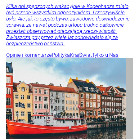
Kilka dni spędzonych wakacyjnie w Kopenhadze miało
być przede wszystkim odpoczynkiem. I rzeczywiście
było. Ale jak to często bywa, zawodowe doświadczenie
sprawia, że nawet podczas urlopu trudno całkowicie
przestać obserwować otaczającą rzeczywistość.
Zwłaszcza gdy przez wiele lat odpowiadało się za
bezpieczeństwo państwa.
Opinie i komentarze
Polityka
Kraj
Świat
Tylko u Nas