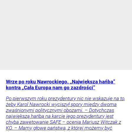
Wrze po roku Nawrockiego. „Największa hańba”
kontra „Cała Europa nam go zazdrości”
Po pierwszym roku prezydentury nic nie wskazuje na to,
żeby Karol Nawrocki wyciszył spory między dwoma
zwaśnionymi politycznymi obozami. – Dotychczas
największą hańbą na karcie jego prezydentury jest
chyba zawetowanie SAFE – ocenia Mariusz Witczak z
KO. – Mamy głowę państwa, z której możemy być