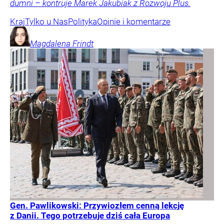
dumni – kontruje Marek Jakubiak z Rozwoju Plus.
Kraj
Tylko u Nas
Polityka
Opinie i komentarze
Magdalena
Frindt
Gen. Pawlikowski: Przywiozłem cenną lekcję
z Danii. Tego potrzebuje dziś cała Europa