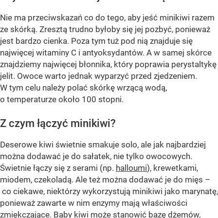
Nie ma przeciwskazań co do tego, aby jeść minikiwi razem
ze skórką. Zresztą trudno byłoby się jej pozbyć, ponieważ
jest bardzo cienka. Poza tym tuż pod nią znajduje się
najwięcej witaminy C i antyoksydantów. A w samej skórce
znajdziemy najwięcej błonnika, który poprawia perystaltykę
jelit. Owoce warto jednak wyparzyć przed zjedzeniem.
W tym celu należy polać skórkę wrzącą wodą,
o temperaturze około 100 stopni.
Z czym łączyć minikiwi?
Deserowe kiwi świetnie smakuje solo, ale jak najbardziej
można dodawać je do sałatek, nie tylko owocowych.
Świetnie łączy się z serami (np.
halloumi
), krewetkami,
miodem, czekoladą. Ale też można dodawać je do mięs –
co ciekawe, niektórzy wykorzystują minikiwi jako marynatę,
ponieważ zawarte w nim enzymy mają właściwości
zmiękczające. Baby kiwi może stanowić bazę dżemów,