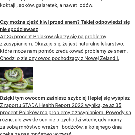
koktajli, soków, galaretek, a nawet lodów.
Czy można zjeść kiwi przed snem? Takiej odpowiedzi się
nie spodziewasz
Aż 35 procent Polaków skarży się na problemy
z zasypianiem. Okazuje się, że jest naturalne lekarstwo,
które może nam pomóc zredukować problemy ze snem.
Chodzi o zielony owoc pochodzący z Nowej Zelandii.
Dzięki tym owocom zaśniesz szybciej i lepiej się wyśpisz
Z raportu STADA Health Report 2022 wynika, że aż 35
procent Polaków ma problemy z zasypianiem. Powody są
różne, ale zwykle sen nie przychodzi wtedy, gdy mamy
za sobą mnóstwo wrażeń i bodźców, a kolejnego dnia
czeka na nas mnóstwo wyzwań....