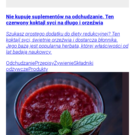
Nie kupuję suplementów na odchudzanie. Ten
czerwony koktajl syci na długo i orzeźwia
Szukasz prostego dodatku do diety redukcyjnej? Ten
koktajl syci, świetnie orzeźwia i dostarcza błonnika.
Jego bazą jest popularna herbata, której właściwości od
lat badają naukowcy.
Odchudzanie
Przepisy
Żywienie
Składniki
odżywcze
Produkty