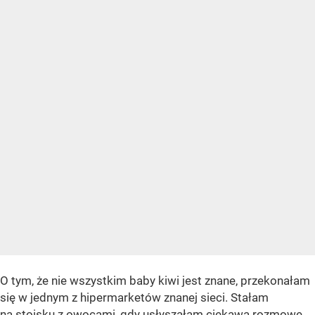
O tym, że nie wszystkim baby kiwi jest znane, przekonałam
się w jednym z hipermarketów znanej sieci. Stałam
na stoisku z owocami, gdy usłyszałam ciekawą rozmowę