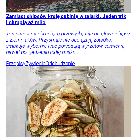
Zamiast chipsów kroję cukinię w talarki. Jeden trik
i chrupią aż miło
Ten patent na chrupiącą przekąskę bije na głowę chipsy
z ziemniaków. Przysmaki nie obciążają żołądka,
smakują wybornie i nie powodują wyrzutów sumienia,
nawet po zjedzeniu całej miski.
Przepisy
Żywienie
Odchudzanie