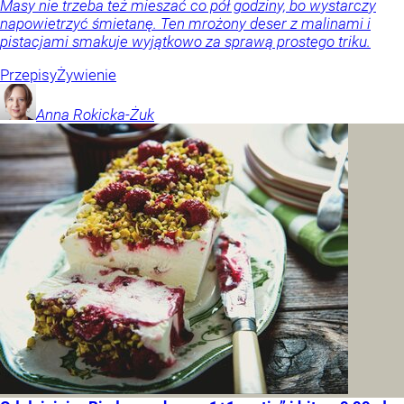
Masy nie trzeba też mieszać co pół godziny, bo wystarczy
napowietrzyć śmietanę. Ten mrożony deser z malinami i
pistacjami smakuje wyjątkowo za sprawą prostego triku.
Przepisy
Żywienie
Anna
Rokicka-Żuk