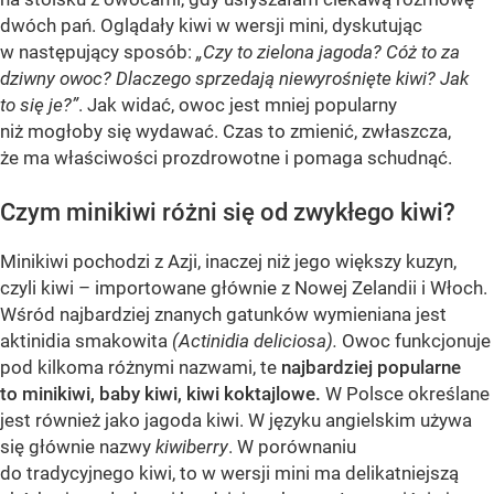
dwóch pań. Oglądały kiwi w wersji mini, dyskutując
w następujący sposób:
„Czy to zielona jagoda? Cóż to za
dziwny owoc? Dlaczego sprzedają niewyrośnięte kiwi? Jak
to się je?”
. Jak widać, owoc jest mniej popularny
niż mogłoby się wydawać. Czas to zmienić, zwłaszcza,
że ma właściwości prozdrowotne i pomaga schudnąć.
Czym minikiwi różni się od zwykłego kiwi?
Minikiwi pochodzi z Azji, inaczej niż jego większy kuzyn,
czyli kiwi – importowane głównie z Nowej Zelandii i Włoch.
Wśród najbardziej znanych gatunków wymieniana jest
aktinidia smakowita
(Actinidia deliciosa).
Owoc funkcjonuje
pod kilkoma różnymi nazwami, te
najbardziej popularne
to minikiwi, baby kiwi, kiwi koktajlowe.
W Polsce określane
jest również jako jagoda kiwi. W języku angielskim używa
się głównie nazwy
kiwiberry
. W porównaniu
do tradycyjnego kiwi, to w wersji mini ma delikatniejszą