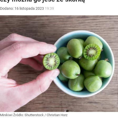
Dodano:
16
listopada
2023
19:39
Minikiwi
Źródło:
Shutterstock
/
Christian Horz