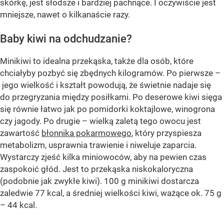
skórkę, jest słodsze i bardziej pachnące. I oczywiście jest
mniejsze, nawet o kilkanaście razy.
Baby kiwi na odchudzanie?
Minikiwi to idealna przekąska, także dla osób, które
chciałyby pozbyć się zbędnych kilogramów. Po pierwsze –
jego wielkość i kształt powodują, że świetnie nadaje się
do przegryzania między posiłkami. Po deserowe kiwi sięga
się równie łatwo jak po pomidorki koktajlowe, winogrona
czy jagody. Po drugie – wielką zaletą tego owocu jest
zawartość
błonnika pokarmowego
, który przyspiesza
metabolizm, usprawnia trawienie i niweluje zaparcia.
Wystarczy zjeść kilka miniowoców, aby na pewien czas
zaspokoić głód. Jest to przekąska niskokaloryczna
(podobnie jak zwykłe kiwi). 100 g minikiwi dostarcza
zaledwie 77 kcal, a średniej wielkości kiwi, ważące ok. 75 g
– 44 kcal.