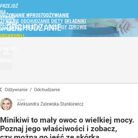
PRZEJDŹ
NA
ODŻYWIANIE WPROST
STRONĘ
ŻYWIENIE
ODCHUDZANIE
DIETY
SKŁADNIKI
GŁÓWNĄ
ODCHUDZANIE
ODŻYWCZE
PRODUKTY
PRZEPISY
ZDROWIE
WPROST.PL
UBSKRYBUJ
ZALOGUJ
MENU
Odżywianie
/
Odchudzanie
Autor:
Aleksandra Zalewska-Stankiewicz
Minikiwi to mały owoc o wielkiej mocy.
Poznaj jego właściwości i zobacz,
czy można go jeść ze skórką