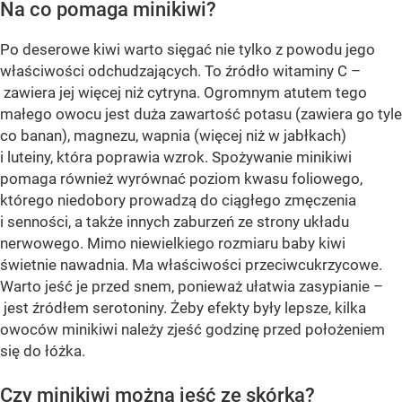
Na co pomaga minikiwi?
Po deserowe kiwi warto sięgać nie tylko z powodu jego
właściwości odchudzających. To źródło witaminy C –
zawiera jej więcej niż cytryna. Ogromnym atutem tego
małego owocu jest duża zawartość potasu (zawiera go tyle
co banan), magnezu, wapnia (więcej niż w jabłkach)
i luteiny, która poprawia wzrok. Spożywanie minikiwi
pomaga również wyrównać poziom kwasu foliowego,
którego niedobory prowadzą do ciągłego zmęczenia
i senności, a także innych zaburzeń ze strony układu
nerwowego. Mimo niewielkiego rozmiaru baby kiwi
świetnie nawadnia. Ma właściwości przeciwcukrzycowe.
Warto jeść je przed snem, ponieważ ułatwia zasypianie –
jest źródłem serotoniny. Żeby efekty były lepsze, kilka
owoców minikiwi należy zjeść godzinę przed położeniem
się do łóżka.
Czy minikiwi można jeść ze skórką?