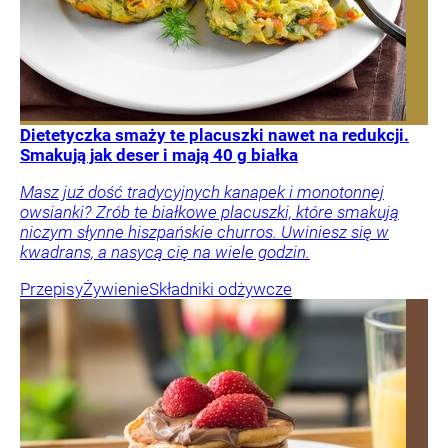
Dietetyczka smaży te placuszki nawet na redukcji.
Smakują jak deser i mają 40 g białka
Masz już dość tradycyjnych kanapek i monotonnej
owsianki? Zrób te białkowe placuszki, które smakują
niczym słynne hiszpańskie churros. Uwiniesz się w
kwadrans, a nasycą cię na wiele godzin.
Przepisy
Żywienie
Składniki odżywcze