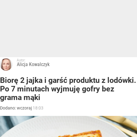
Autor:
Alicja Kowalczyk
Biorę 2 jajka i garść produktu z lodówki.
Po 7 minutach wyjmuję gofry bez
grama mąki
Dodano:
wczoraj
18:03