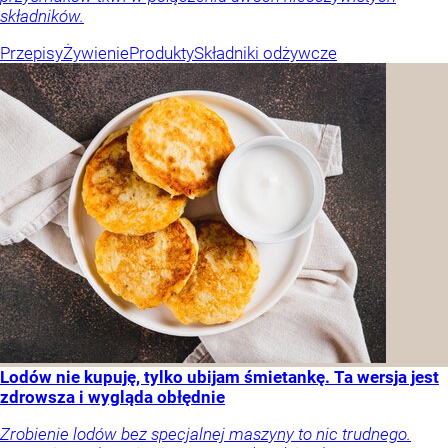
składników.
Przepisy
Żywienie
Produkty
Składniki odżywcze
Lodów nie kupuję, tylko ubijam śmietankę. Ta wersja jest
zdrowsza i wygląda obłędnie
Zrobienie lodów bez specjalnej maszyny to nic trudnego.