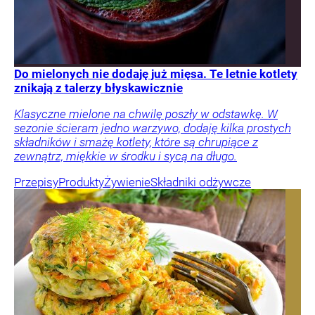
Do mielonych nie dodaję już mięsa. Te letnie kotlety
znikają z talerzy błyskawicznie
Klasyczne mielone na chwilę poszły w odstawkę. W
sezonie ścieram jedno warzywo, dodaję kilka prostych
składników i smażę kotlety, które są chrupiące z
zewnątrz, miękkie w środku i sycą na długo.
Przepisy
Produkty
Żywienie
Składniki odżywcze