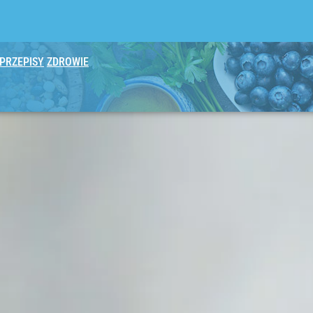
PRZEPISY
ZDROWIE
2030 roku?
tylko 76 kcal i syci na długo
cz, a kilogramy polecą w dół