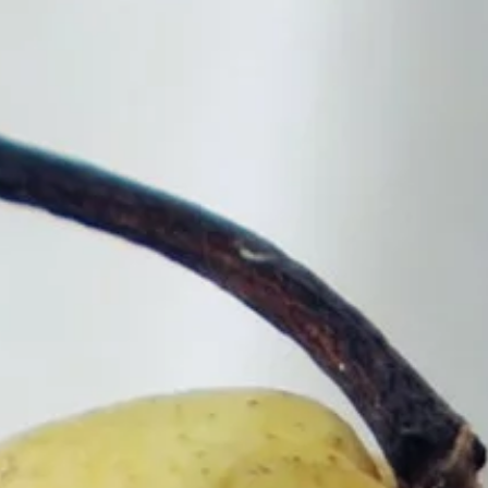
Biorę 2 jajka i garść produktu z lodówki. Po 7 mi
0
Nawrocki ma szansę na drugą kadencję? Tak ocenil
10
Jedz ten makaron i chudnij. Zobacz 3 rodzaje, które
dodaj