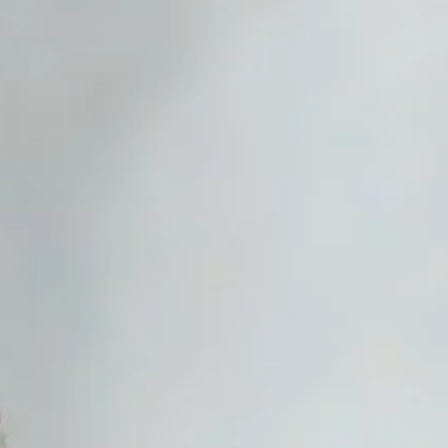
nutach wyjmuję gofry bez grama mąki
i go Polacy. Sondaż dla „Wprost”
 mają najmniej kalorii