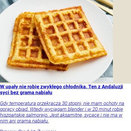
W upały nie robię zwykłego chłodnika. Ten z Andaluzji
syci bez grama nabiału
Gdy temperatura przekracza 30 stopni, nie mam ochoty na
gorący obiad. Wtedy wyciągam blender i w 20 minut robię
hiszpańskie salmorejo. Jest aksamitne, sycące i nie ma w
nim ani grama nabiału.