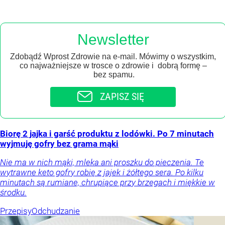
Newsletter
Zdobądź Wprost Zdrowie na e-mail. Mówimy o wszystkim,
co najważniejsze w trosce o zdrowie i dobrą formę –
bez spamu.
ZAPISZ SIĘ
Biorę 2 jajka i garść produktu z lodówki. Po 7 minutach
wyjmuję gofry bez grama mąki
Nie ma w nich mąki, mleka ani proszku do pieczenia. Te
wytrawne keto gofry robię z jajek i żółtego sera. Po kilku
minutach są rumiane, chrupiące przy brzegach i miękkie w
środku.
Przepisy
Odchudzanie