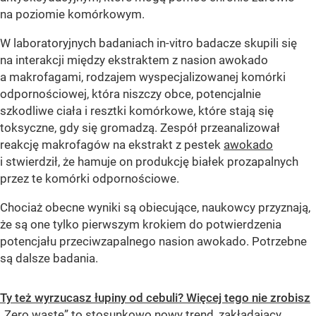
na poziomie komórkowym.
W laboratoryjnych badaniach in-vitro badacze skupili się
na interakcji między ekstraktem z nasion awokado
a makrofagami, rodzajem wyspecjalizowanej komórki
odpornościowej, która niszczy obce, potencjalnie
szkodliwe ciała i resztki komórkowe, które stają się
toksyczne, gdy się gromadzą. Zespół przeanalizował
reakcję makrofagów na ekstrakt z pestek
awokado
i stwierdził, że hamuje on produkcję białek prozapalnych
przez te komórki odpornościowe.
Chociaż obecne wyniki są obiecujące, naukowcy przyznają,
że są one tylko pierwszym krokiem do potwierdzenia
potencjału przeciwzapalnego nasion awokado. Potrzebne
są dalsze badania.
Ty też wyrzucasz łupiny od cebuli? Więcej tego nie zrobisz
„Zero waste” to stosunkowo nowy trend, zakładający