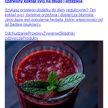
czerwony koktajl syci na długo i orzeźwia
Szukasz prostego dodatku do diety redukcyjnej? Ten
koktajl syci, świetnie orzeźwia i dostarcza błonnika.
Jego bazą jest popularna herbata, której właściwości od
lat badają naukowcy.
Odchudzanie
Przepisy
Żywienie
Składniki
odżywcze
Produkty