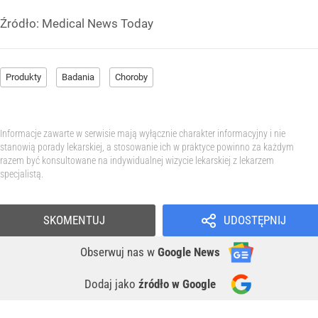
Źródło:
Medical News Today
Produkty
Badania
Choroby
Informacje zawarte w serwisie mają wyłącznie charakter informacyjny i nie
stanowią porady lekarskiej, a stosowanie ich w praktyce powinno za każdym
razem być konsultowane na indywidualnej wizycie lekarskiej z lekarzem
specjalistą.
SKOMENTUJ
UDOSTĘPNIJ
Obserwuj nas
w
Google News
Dodaj jako
źródło w Google