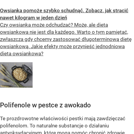
Owsianka pomoże szybko schudnąć. Zobacz, jak stracić
nawet kilogram w jeden dzień
Czy owsianka może odchudzać? Może, ale dieta
owsiankowa nie jest dla każdego. Warto o tym pamiętać,
zwłaszcza gdy chcemy zastosować długoterminową dietę
owsiankową. Jakie efekty może przynieść jednodniowa
dieta owsiankowa?
Polifenole w pestce z awokado
Te prozdrowotne właściwości pestki mają zawdzięczać
polifenolom. To naturalne substancje o działaniu
antyoksydacyjnym, które mogą pomóc chronić zdrowie