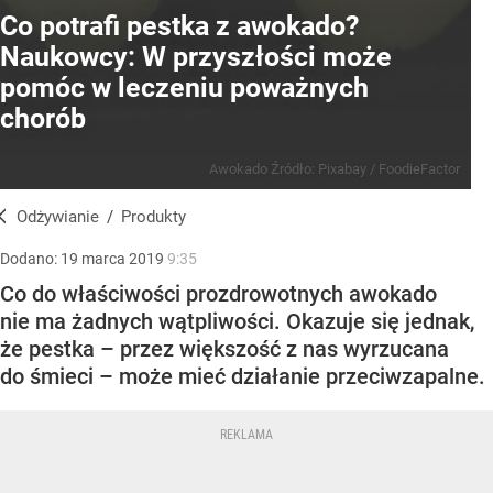
Co potrafi pestka z awokado?
Naukowcy: W przyszłości może
pomóc w leczeniu poważnych
chorób
Awokado
Źródło:
Pixabay
/
FoodieFactor
Odżywianie
/
Produkty
Dodano:
19
marca
2019
9:35
Co do właściwości prozdrowotnych awokado
nie ma żadnych wątpliwości. Okazuje się jednak,
że pestka – przez większość z nas wyrzucana
do śmieci – może mieć działanie przeciwzapalne.