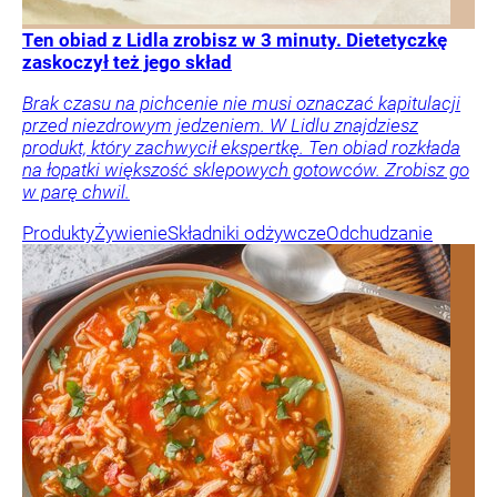
Ten obiad z Lidla zrobisz w 3 minuty. Dietetyczkę
zaskoczył też jego skład
Brak czasu na pichcenie nie musi oznaczać kapitulacji
przed niezdrowym jedzeniem. W Lidlu znajdziesz
produkt, który zachwycił ekspertkę. Ten obiad rozkłada
na łopatki większość sklepowych gotowców. Zrobisz go
w parę chwil.
Produkty
Żywienie
Składniki odżywcze
Odchudzanie