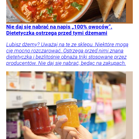
Nie daj się nabrać na napis „100% owoców”.
Dietetyczka ostrzega przed tymi dżemami
Lubisz dżemy? Uważaj na te ze sklepu. Niektóre mogą
cię mocno rozczarować. Ostrzega przed nimi znana
dietetyczka i bezlitośnie obnaża triki stosowane przez
producentów. Nie daj się nabrać, będąc na zakupach.