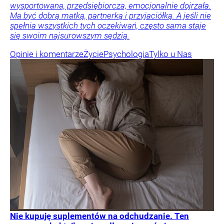
wysportowana, przedsiębiorcza, emocjonalnie dojrzała.
Ma być dobrą matką, partnerką i przyjaciółką. A jeśli nie
spełnia wszystkich tych oczekiwań, często sama staje
się swoim najsurowszym sędzią.
Opinie i komentarze
Życie
Psychologia
Tylko u Nas
Nie kupuję suplementów na odchudzanie. Ten