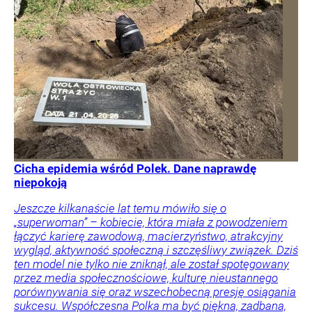
Cicha epidemia wśród Polek. Dane naprawdę
niepokoją
Jeszcze kilkanaście lat temu mówiło się o
„superwoman” – kobiecie, która miała z powodzeniem
łączyć karierę zawodową, macierzyństwo, atrakcyjny
wygląd, aktywność społeczną i szczęśliwy związek. Dziś
ten model nie tylko nie zniknął, ale został spotęgowany
przez media społecznościowe, kulturę nieustannego
porównywania się oraz wszechobecną presję osiągania
sukcesu. Współczesna Polka ma być piękna, zadbana,