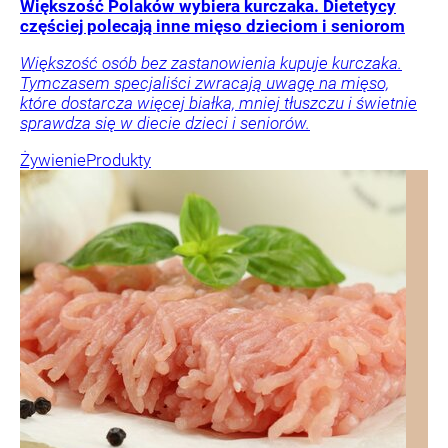
Większość Polaków wybiera kurczaka. Dietetycy
częściej polecają inne mięso dzieciom i seniorom
Większość osób bez zastanowienia kupuje kurczaka.
Tymczasem specjaliści zwracają uwagę na mięso,
które dostarcza więcej białka, mniej tłuszczu i świetnie
sprawdza się w diecie dzieci i seniorów.
Żywienie
Produkty