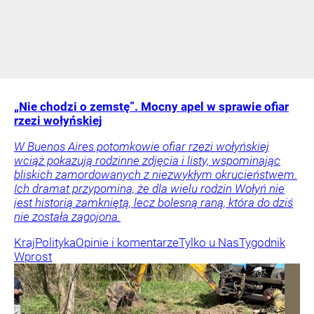
„Nie chodzi o zemstę”. Mocny apel w sprawie ofiar
rzezi wołyńskiej
W Buenos Aires potomkowie ofiar rzezi wołyńskiej
wciąż pokazują rodzinne zdjęcia i listy, wspominając
bliskich zamordowanych z niezwykłym okrucieństwem.
Ich dramat przypomina, że dla wielu rodzin Wołyń nie
jest historią zamkniętą, lecz bolesną raną, która do dziś
nie została zagojona.
Kraj
Polityka
Opinie i komentarze
Tylko u Nas
Tygodnik
Wprost