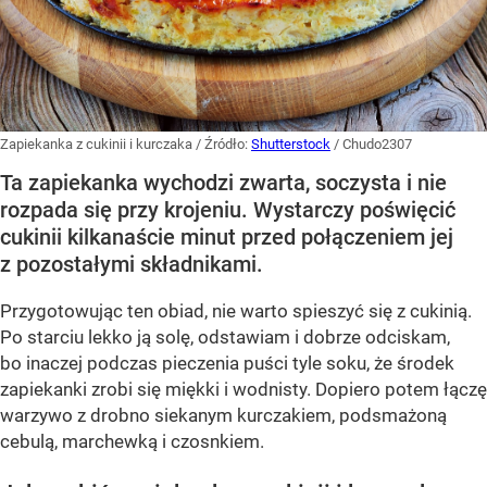
Zapiekanka z cukinii i kurczaka
/ Źródło:
Shutterstock
/
Chudo2307
Ta zapiekanka wychodzi zwarta, soczysta i nie
rozpada się przy krojeniu. Wystarczy poświęcić
cukinii kilkanaście minut przed połączeniem jej
z pozostałymi składnikami.
Przygotowując ten obiad, nie warto spieszyć się z cukinią.
Po starciu lekko ją solę, odstawiam i dobrze odciskam,
bo inaczej podczas pieczenia puści tyle soku, że środek
zapiekanki zrobi się miękki i wodnisty. Dopiero potem łączę
warzywo z drobno siekanym kurczakiem, podsmażoną
cebulą, marchewką i czosnkiem.