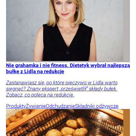
Nie grahamka i nie fitness. Dietetyk wybrał najlepszą
bułkę z Lidla na redukcję
Zastanawiasz się, po które pieczywo w Lidla warto
sięgnąć? Znany ekspert „prześwietlił” składy bułek.
Zobacz, co poleca na redukcję.
Produkty
Żywienie
Odchudzanie
Składniki odżywcze