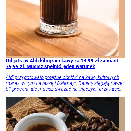
Od jutra w Aldi kilogram kawy za 14,99 zł zamiast
79,99 zł. Musisz spełnić jeden warunek
Aldi przygotowało potężne obniżki na kawy kultowych
marek, w tym Lavazzę i Dallmayr. Rabaty sięgają nawet
81 procent, ale musisz uważać na „haczyki” przy kasie.