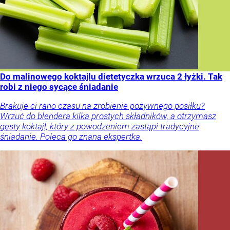
Do malinowego koktajlu dietetyczka wrzuca 2 łyżki. Tak
robi z niego sycące śniadanie
Brakuje ci rano czasu na zrobienie pożywnego posiłku?
Wrzuć do blendera kilka prostych składników, a otrzymasz
gęsty koktajl, który z powodzeniem zastąpi tradycyjne
śniadanie. Poleca go znana ekspertka.