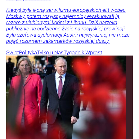
Kiedyś była ikoną serwilizmu europejskich elit wobec
Moskwy, potem rosyjscy najemnicy ewakuowali ją
razem z ulubionymi końmi z Libanu. Dziś narzeka
publicznie na codzienne życie na rosyjskiej prowincji.
Była szefowa dyplomacji Austrii najwyraźniej nie może
pojąć rozumem zakamarków rosyjskiej duszy.
Świat
Polityka
Tylko u Nas
Tygodnik Wprost