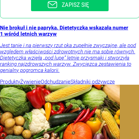
ZAPISZ SIĘ
Nie brokuł i nie papryka. Dietetyczka wskazała numer
1 wśród letnich warzyw
Jest tanie i na pierwszy rzut oka zupełnie zwyczajne, ale pod
względem właściwości zdrowotnych nie ma sobie równych.
Dietetyczka wzięła „pod lupę” letnie przysmaki i stworzyła
ranking najzdrowszych warzyw. Zwycięzca zestawienia to
genialny pogromca kalorii.
Produkty
Żywienie
Odchudzanie
Składniki odżywcze