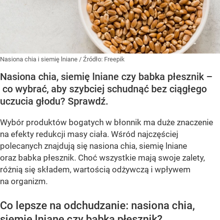
Nasiona chia i siemię lniane
/ Źródło:
Freepik
Nasiona chia, siemię lniane czy babka płesznik –
co wybrać, aby szybciej schudnąć bez ciągłego
uczucia głodu? Sprawdź.
Wybór produktów bogatych w błonnik ma duże znaczenie
na efekty redukcji masy ciała. Wśród najczęściej
polecanych znajdują się nasiona chia, siemię lniane
oraz babka płesznik. Choć wszystkie mają swoje zalety,
różnią się składem, wartością odżywczą i wpływem
na organizm.
Co lepsze na odchudzanie: nasiona chia,
siemię lniane czy babka płesznik?