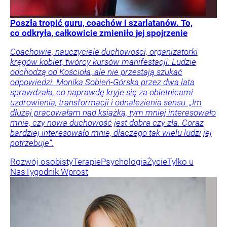
Poszła tropić guru, coachów i szarlatanów. To,
co odkryła, całkowicie zmieniło jej spojrzenie
Coachowie, nauczyciele duchowości, organizatorki
kręgów kobiet, twórcy kursów manifestacji. Ludzie
odchodzą od Kościoła, ale nie przestają szukać
odpowiedzi. Monika Sobień-Górska przez dwa lata
sprawdzała, co naprawdę kryje się za obietnicami
uzdrowienia, transformacji i odnalezienia sensu. „Im
dłużej pracowałam nad książką, tym mniej interesowało
mnie, czy nowa duchowość jest dobra czy zła. Coraz
bardziej interesowało mnie, dlaczego tak wielu ludzi jej
potrzebuje”.
Rozwój osobisty
Terapie
Psychologia
Życie
Tylko u
Nas
Tygodnik Wprost