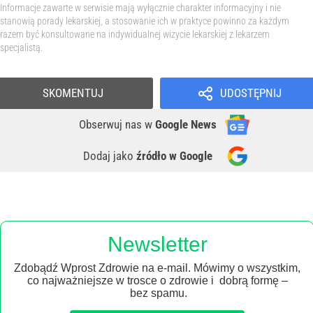
Informacje zawarte w serwisie mają wyłącznie charakter informacyjny i nie
stanowią porady lekarskiej, a stosowanie ich w praktyce powinno za każdym
razem być konsultowane na indywidualnej wizycie lekarskiej z lekarzem
specjalistą.
SKOMENTUJ
UDOSTĘPNIJ
Obserwuj nas
w
Google News
Dodaj jako
źródło w Google
Newsletter
Zdobądź Wprost Zdrowie na e-mail. Mówimy o wszystkim,
co najważniejsze w trosce o zdrowie i dobrą formę –
bez spamu.