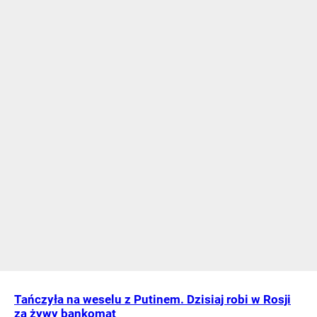
Tańczyła na weselu z Putinem. Dzisiaj robi w Rosji
za żywy bankomat