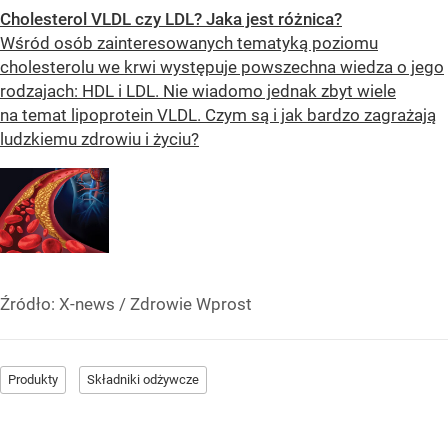
Cholesterol VLDL czy LDL? Jaka jest różnica?
Wśród osób zainteresowanych tematyką poziomu
cholesterolu we krwi występuje powszechna wiedza o jego
rodzajach: HDL i LDL. Nie wiadomo jednak zbyt wiele
na temat lipoprotein VLDL. Czym są i jak bardzo zagrażają
ludzkiemu zdrowiu i życiu?
Źródło:
X-news
/
Zdrowie Wprost
Produkty
Składniki odżywcze