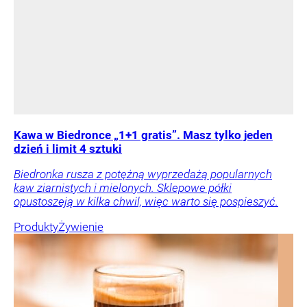
Kawa w Biedronce „1+1 gratis”. Masz tylko jeden
dzień i limit 4 sztuki
Biedronka rusza z potężną wyprzedażą popularnych
kaw ziarnistych i mielonych. Sklepowe półki
opustoszeją w kilka chwil, więc warto się pospieszyć.
Produkty
Żywienie