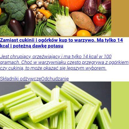
Zamiast cukinii i ogórków kup to warzywo. Ma tylko 14
kcal i potężną dawkę potasu
Jest chrupiący, orzeźwiający i ma tylko 14 kcal w 100
gramach. Choć w warzywniaku często przegrywa z ogórkiem
czy cukinią, to może okazać się lepszym wyborem.
Składniki odżywcze
Odchudzanie