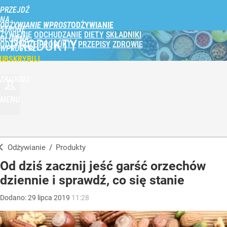
PRZEJDŹ
NA
ODŻYWIANIE WPROST
STRONĘ
ŻYWIENIE
ODCHUDZANIE
DIETY
SKŁADNIKI
GŁÓWNĄ
PRODUKTY
ODŻYWCZE
PRODUKTY
PRZEPISY
ZDROWIE
WPROST.PL
UBSKRYBUJ
ZALOGUJ
MENU
Odżywianie
/
Produkty
Od dziś zacznij jeść garść orzechów
dziennie i sprawdź, co się stanie
Dodano:
29
lipca
2019
11:28