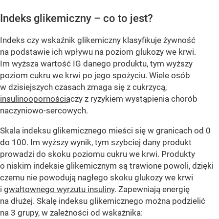
Indeks glikemiczny – co to jest?
Indeks czy wskaźnik glikemiczny klasyfikuje żywność
na podstawie ich wpływu na poziom glukozy we krwi.
Im wyższa wartość IG danego produktu, tym wyższy
poziom cukru we krwi po jego spożyciu. Wiele osób
w dzisiejszych czasach zmaga się z cukrzycą,
insulinoopornością
czy z ryzykiem wystąpienia chorób
naczyniowo-sercowych.
Skala indeksu glikemicznego mieści się w granicach od 0
do 100. Im wyższy wynik, tym szybciej dany produkt
prowadzi do skoku poziomu cukru we krwi. Produkty
o niskim indeksie glikemicznym są trawione powoli, dzięki
czemu nie powodują nagłego skoku glukozy we krwi
i
gwałtownego wyrzutu insuliny
. Zapewniają energię
na dłużej. Skalę indeksu glikemicznego można podzielić
na 3 grupy, w zależności od wskaźnika: