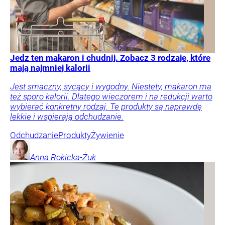
Jedz ten makaron i chudnij. Zobacz 3 rodzaje, które
mają najmniej kalorii
Jest smaczny, sycący i wygodny. Niestety, makaron ma
też sporo kalorii. Dlatego wieczorem i na redukcji warto
wybierać konkretny rodzaj. Te produkty są naprawdę
lekkie i wspierają odchudzanie.
Odchudzanie
Produkty
Żywienie
Anna
Rokicka-Żuk