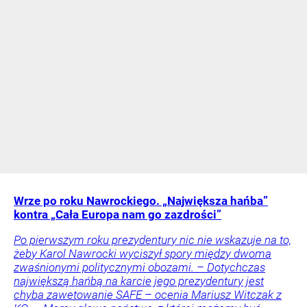
Wrze po roku Nawrockiego. „Największa hańba”
kontra „Cała Europa nam go zazdrości”
Po pierwszym roku prezydentury nic nie wskazuje na to,
żeby Karol Nawrocki wyciszył spory między dwoma
zwaśnionymi politycznymi obozami. – Dotychczas
największą hańbą na karcie jego prezydentury jest
chyba zawetowanie SAFE – ocenia Mariusz Witczak z