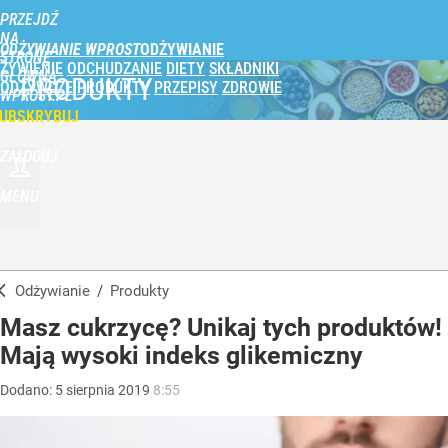
PRZEJDŹ
NA
ODŻYWIANIE WPROST
STRONĘ
ŻYWIENIE
ODCHUDZANIE
DIETY
SKŁADNIKI
GŁÓWNĄ
PRODUKTY
ODŻYWCZE
PRODUKTY
PRZEPISY
ZDROWIE
WPROST.PL
UBSKRYBUJ
ZALOGUJ
MENU
Odżywianie
/
Produkty
Masz cukrzycę? Unikaj tych produktów!
Mają wysoki indeks glikemiczny
Dodano:
5
sierpnia
2019
8:55