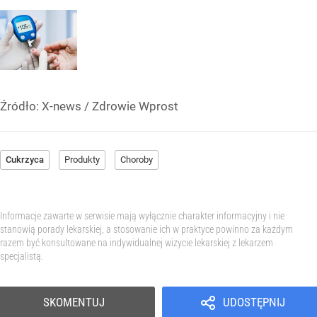
Źródło:
X-news
/
Zdrowie Wprost
Cukrzyca
Produkty
Choroby
Informacje zawarte w serwisie mają wyłącznie charakter informacyjny i nie
stanowią porady lekarskiej, a stosowanie ich w praktyce powinno za każdym
razem być konsultowane na indywidualnej wizycie lekarskiej z lekarzem
specjalistą.
SKOMENTUJ
UDOSTĘPNIJ