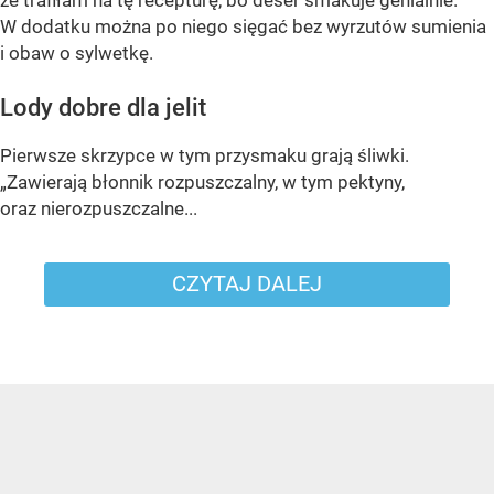
że trafiłam na tę recepturę, bo deser smakuje genialnie.
W dodatku można po niego sięgać bez wyrzutów sumienia
i obaw o sylwetkę.
Lody dobre dla jelit
Pierwsze skrzypce w tym przysmaku grają śliwki.
„Zawierają błonnik rozpuszczalny, w tym pektyny,
oraz nierozpuszczalne...
CZYTAJ DALEJ