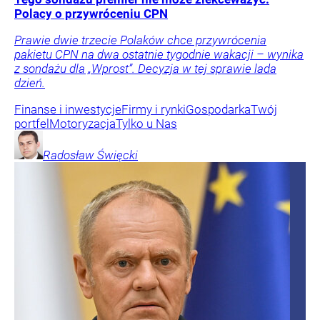
Polacy o przywróceniu CPN
Prawie dwie trzecie Polaków chce przywrócenia
pakietu CPN na dwa ostatnie tygodnie wakacji – wynika
z sondażu dla „Wprost”. Decyzja w tej sprawie lada
dzień.
Finanse i inwestycje
Firmy i rynki
Gospodarka
Twój
portfel
Motoryzacja
Tylko u Nas
Radosław
Święcki