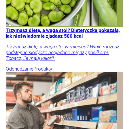
Trzymasz dietę, a waga stoi? Dietetyczka pokazała,
jak nieświadomie zjadasz 500 kcal
Trzymasz dietę, a waga stoi w miejscu? Winić możesz
podstępne słodycze podjadane między posiłkami.
Zobacz, ile mają kalorii.
Odchudzanie
Produkty