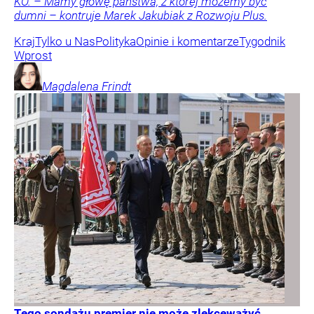
KO. – Mamy głowę państwa, z której możemy być
dumni – kontruje Marek Jakubiak z Rozwoju Plus.
Kraj
Tylko u Nas
Polityka
Opinie i komentarze
Tygodnik
Wprost
Magdalena
Frindt
Tego sondażu premier nie może zlekceważyć.