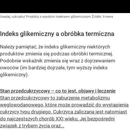
Uważaj, cukrzyku! Produkty z wysokim indeksem glikemicznym
Źródło:
X-news
Indeks glikemiczny a obróbka termiczna
Należy pamiętać, że indeks glikemiczny niektórych
produktów zmienia się podczas obróbki termicznej.
Podobnie wskaźnik zmienia się wraz z dojrzewaniem
owoców (im bardziej dojrzałe, tym wyższy indeks
glikemiczny).
Stan przedcukrzycowy – co to jest, objawy i leczenie
Stan przedcukrzycowy to zaburzenie metabolizmu
węglowodanowego, które może prowadzić do wystąpienia
cukrzycy typu drugiego. Cukrzyca zaliczana jest natomiast
do najczęstszych chorób XXI wieku. Jej bezpośredni
związek z trybem życia oraz...