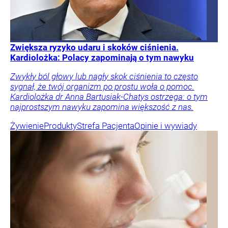
Zwiększa ryzyko udaru i skoków ciśnienia.
Kardiolożka: Polacy zapominają o tym nawyku
Zwykły ból głowy lub nagły skok ciśnienia to często
sygnał, że twój organizm po prostu woła o pomoc.
Kardiolożka dr Anna Bartusiak-Chatys ostrzega: o tym
najprostszym nawyku zapomina większość z nas.
Żywienie
Produkty
Strefa Pacjenta
Opinie i wywiady