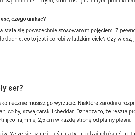
ch
. Są podobne do tych, które rosną na innych produkta
jeść, czego unikać?
a stała się powszechnie stosowanym pojęciem. Z pewności
okładnie, co to jest i co robi w ludzkim ciele? Czy wiesz
ły ser?
ekoniecznie musisz go wyrzucić. Niektóre zarodniki rozp
an
, colby, szwajcarski i cheddar. Oznacza to, że reszta
tnij co najmniej 2,5 cm w każdą stronę od plamy pleśni.
ów. Wszelkie oznaki pleśni na tych rodzajach (ser śmieta