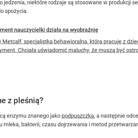
o jedzenia, niektóre rodzaje są stosowane w produkcji s
do spożycia.
ryment nauczycielki działa na wyobraźnię
e Metcalf, specjalistka behawioralna, która pracuje z dz
yment. Chciała uświadomić maluchy, że muszą być ostr
e z pleśnią?
ocą enzymu znanego jako
podpuszczka
, a następnie odc
u mleka, bakterii, czasu dojrzewania i metod przetwarza