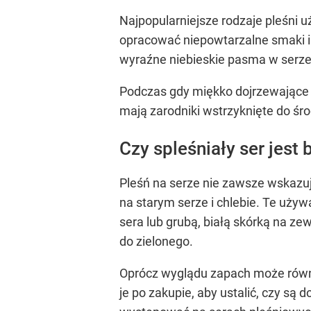
Najpopularniejsze rodzaje pleśni u
opracować niepowtarzalne smaki i 
wyraźne niebieskie pasma w serze 
Podczas gdy miękko dojrzewające s
mają zarodniki wstrzyknięte do śr
Czy spleśniały ser jest
Pleśń na serze nie zawsze wskazuje
na starym serze i chlebie. Te uży
sera lub grubą, białą skórką na ze
do zielonego.
Oprócz wyglądu zapach może równi
je po zakupie, aby ustalić, czy s