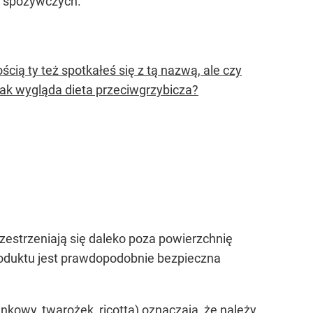
ch spożywczych.
ą ty też spotkałeś się z tą nazwą, ale czy
, jak wygląda dieta przeciwgrzybicza?
rzestrzeniają się daleko poza powierzchnię
 produktu jest prawdopodobnie bezpieczna
nkowy, twarożek, ricotta) oznaczają, że należy