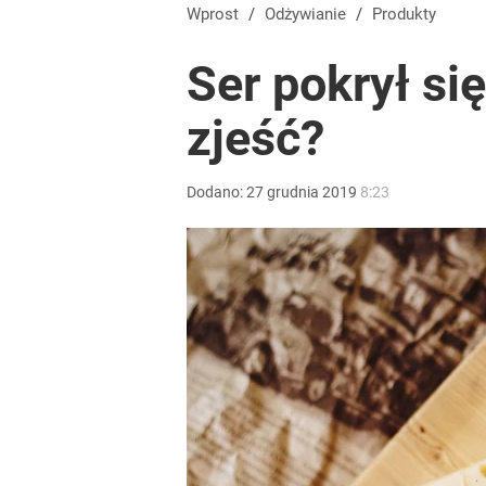
Wprost
/
Odżywianie
/
Produkty
Ser pokrył si
zjeść?
Dodano:
27
grudnia
2019
8:23