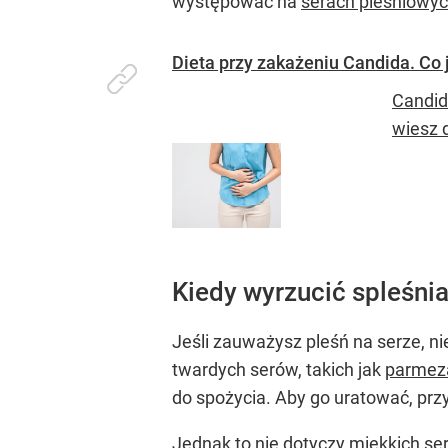
występować na
serach pleśniowy
Dieta przy zakażeniu Candida. Co 
Candid
wiesz d
Kiedy wyrzucić spleśnia
Jeśli zauważysz pleśń na serze, ni
twardych serów, takich jak
parmez
do spożycia. Aby go uratować, przy
Jednak to nie dotyczy miękkich ser