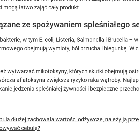
i mogą łatwo zająć cały produkt.
ązane ze spożywaniem spleśniałego s
bakterie, w tym E. coli, Listeria, Salmonella i Brucella
mowego obejmują wymioty, ból brzucha i biegunkę. W 
eż wytwarzać mikotoksyny, których skutki obejmują ostr
twórcza aflatoksyna zwiększa ryzyko raka wątroby. Naj
ikanie jedzenia spleśniałej żywności i bezpieczne przec
bula dłużej zachowała wartości odżywcze, należy ją p
owywać cebulę?