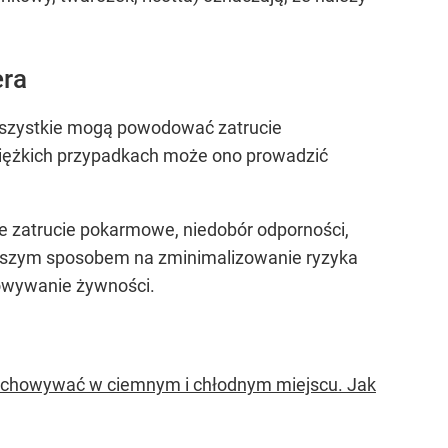
era
 – wszystkie mogą powodować zatrucie
ciężkich przypadkach może ono prowadzić
e zatrucie pokarmowe, niedobór odporności,
lepszym sposobem na zminimalizowanie ryzyka
howywanie żywności.
rzechowywać w ciemnym i chłodnym miejscu. Jak