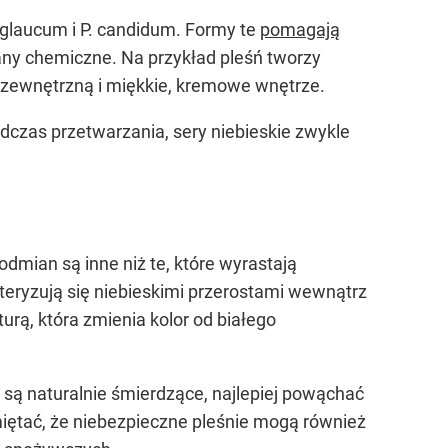
. glaucum i P. candidum. Formy te
pomagają
iany chemiczne. Na przykład pleśń tworzy
ę zewnętrzną i miękkie, kremowe wnętrze.
dczas przetwarzania, sery niebieskie zwykle
dmian są inne niż te, które wyrastają
kteryzują się niebieskimi przerostami wewnątrz
urą, która zmienia kolor od białego
są naturalnie śmierdzące, najlepiej powąchać
miętać, że niebezpieczne pleśnie mogą również