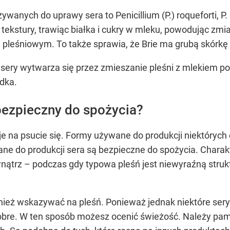
żywanych do uprawy sera to Penicillium (P.) roqueforti, P
tekstury, trawiąc białka i cukry w mleku, powodując zm
pleśniowym. To także sprawia, że ​​Brie ma grubą skórk
ery wytwarza się przez zmieszanie pleśni z mlekiem po
odka.
 bezpieczny do spożycia?
 na psucie się. Formy używane do produkcji niektórych o
wane do produkcji sera są bezpieczne do spożycia. Chara
wnątrz – podczas gdy typowa pleśń jest niewyraźną strukt
eż wskazywać na pleśń. Ponieważ jednak niektóre sery 
ą dobre. W ten sposób możesz ocenić świeżość. Należy pa