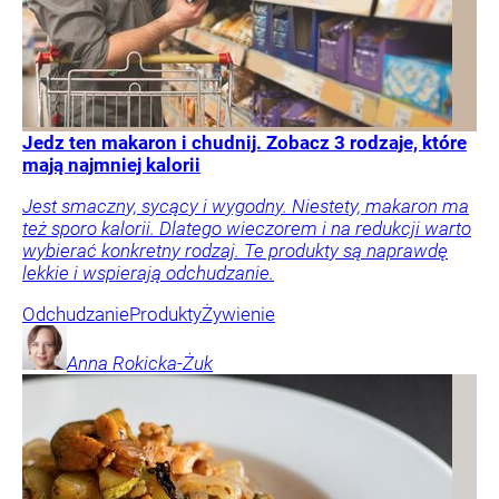
Jedz ten makaron i chudnij. Zobacz 3 rodzaje, które
mają najmniej kalorii
Jest smaczny, sycący i wygodny. Niestety, makaron ma
też sporo kalorii. Dlatego wieczorem i na redukcji warto
wybierać konkretny rodzaj. Te produkty są naprawdę
lekkie i wspierają odchudzanie.
Odchudzanie
Produkty
Żywienie
Anna
Rokicka-Żuk