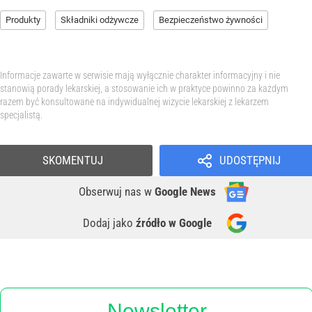
Produkty
Składniki odżywcze
Bezpieczeństwo żywności
Informacje zawarte w serwisie mają wyłącznie charakter informacyjny i nie
stanowią porady lekarskiej, a stosowanie ich w praktyce powinno za każdym
razem być konsultowane na indywidualnej wizycie lekarskiej z lekarzem
specjalistą.
SKOMENTUJ
UDOSTĘPNIJ
Obserwuj nas
w
Google News
Dodaj jako
źródło w Google
Newsletter