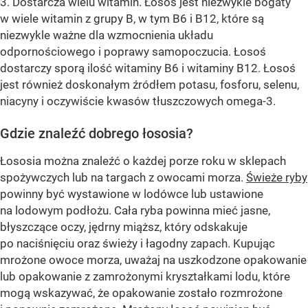
3. Dostarcza wielu witamin. Łosoś jest niezwykle bogaty
w wiele witamin z grupy B, w tym B6 i B12, które są
niezwykle ważne dla wzmocnienia układu
odpornościowego i poprawy samopoczucia. Łosoś
dostarczy sporą ilość witaminy B6 i witaminy B12. Łosoś
jest również doskonałym źródłem potasu, fosforu, selenu,
niacyny i oczywiście kwasów tłuszczowych omega-3.
Gdzie znaleźć dobrego łososia?
Łososia można znaleźć o każdej porze roku w sklepach
spożywczych lub na targach z owocami morza.
Świeże ryby
powinny być wystawione w lodówce lub ustawione
na lodowym podłożu. Cała ryba powinna mieć jasne,
błyszczące oczy, jędrny miąższ, który odskakuje
po naciśnięciu oraz świeży i łagodny zapach. Kupując
mrożone owoce morza, uważaj na uszkodzone opakowanie
lub opakowanie z zamrożonymi kryształkami lodu, które
mogą wskazywać, że opakowanie zostało rozmrożone