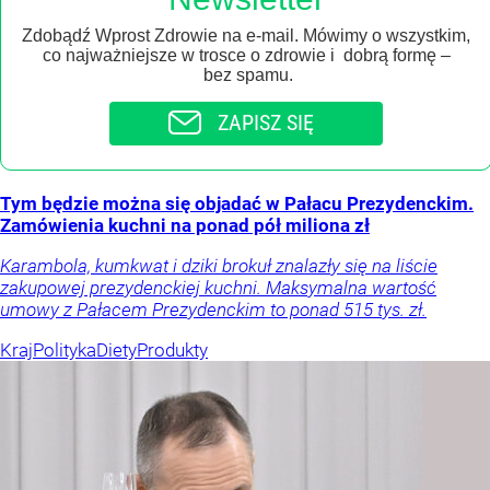
Zdobądź Wprost Zdrowie na e-mail. Mówimy o wszystkim,
co najważniejsze w trosce o zdrowie i dobrą formę –
bez spamu.
ZAPISZ SIĘ
Tym będzie można się objadać w Pałacu Prezydenckim.
Zamówienia kuchni na ponad pół miliona zł
Karambola, kumkwat i dziki brokuł znalazły się na liście
zakupowej prezydenckiej kuchni. Maksymalna wartość
umowy z Pałacem Prezydenckim to ponad 515 tys. zł.
Kraj
Polityka
Diety
Produkty