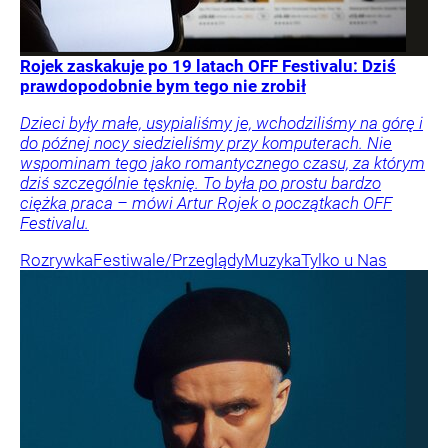
Rojek zaskakuje po 19 latach OFF Festivalu: Dziś
prawdopodobnie bym tego nie zrobił
Dzieci były małe, usypialiśmy je, wchodziliśmy na górę i
do późnej nocy siedzieliśmy przy komputerach. Nie
wspominam tego jako romantycznego czasu, za którym
dziś szczególnie tęsknię. To była po prostu bardzo
ciężka praca – mówi Artur Rojek o początkach OFF
Festivalu.
Rozrywka
Festiwale/Przeglądy
Muzyka
Tylko u Nas