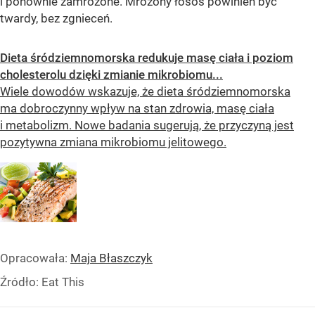
i ponownie zamrożone. Mrożony łosoś powinien być
twardy, bez zgnieceń.
Dieta śródziemnomorska redukuje masę ciała i poziom
cholesterolu dzięki zmianie mikrobiomu...
Wiele dowodów wskazuje, że dieta śródziemnomorska
ma dobroczynny wpływ na stan zdrowia, masę ciała
i metabolizm. Nowe badania sugerują, że przyczyną jest
pozytywna zmiana mikrobiomu jelitowego.
Opracowała:
Maja Błaszczyk
Źródło:
Eat This