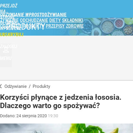
PRZEJDŹ
NA
ODŻYWIANIE WPROST
STRONĘ
ŻYWIENIE
ODCHUDZANIE
DIETY
SKŁADNIKI
GŁÓWNĄ
PRODUKTY
ODŻYWCZE
PRODUKTY
PRZEPISY
ZDROWIE
WPROST.PL
UBSKRYBUJ
ZALOGUJ
MENU
Odżywianie
/
Produkty
Korzyści płynące z jedzenia łososia.
Dlaczego warto go spożywać?
Dodano:
24
sierpnia
2020
19:30