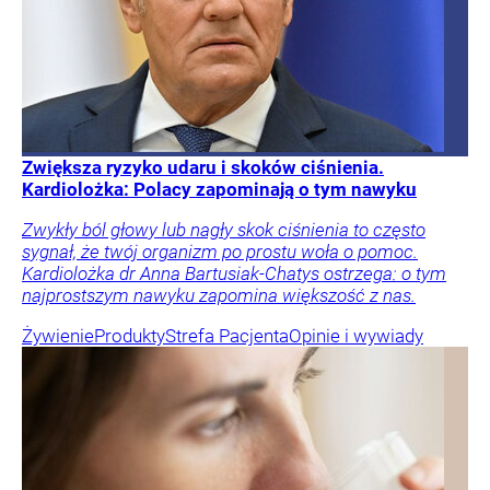
Zwiększa ryzyko udaru i skoków ciśnienia.
Kardiolożka: Polacy zapominają o tym nawyku
Zwykły ból głowy lub nagły skok ciśnienia to często
sygnał, że twój organizm po prostu woła o pomoc.
Kardiolożka dr Anna Bartusiak-Chatys ostrzega: o tym
najprostszym nawyku zapomina większość z nas.
Żywienie
Produkty
Strefa Pacjenta
Opinie i wywiady