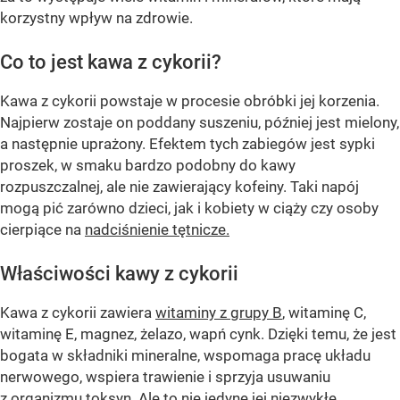
korzystny wpływ na zdrowie.
Co to jest kawa z cykorii?
Kawa z cykorii powstaje w procesie obróbki jej korzenia.
Najpierw zostaje on poddany suszeniu, później jest mielony,
a następnie uprażony. Efektem tych zabiegów jest sypki
proszek, w smaku bardzo podobny do kawy
rozpuszczalnej, ale nie zawierający kofeiny. Taki napój
mogą pić zarówno dzieci, jak i kobiety w ciąży czy osoby
cierpiące na
nadciśnienie tętnicze.
Właściwości kawy z cykorii
Kawa z cykorii zawiera
witaminy z grupy B
, witaminę C,
witaminę E, magnez, żelazo, wapń cynk. Dzięki temu, że jest
bogata w składniki mineralne, wspomaga pracę układu
nerwowego, wspiera trawienie i sprzyja usuwaniu
z organizmu toksyn. Ale to nie jedyne jej niezwykłe