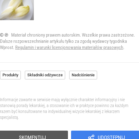
© ℗
Materiał chroniony prawem autorskim. Wszelkie prawa zastrzeżone.
Dalsze rozpowszechnianie artykułu tylko za zgodą wydawcy tygodnika
Wprost.
Regulamin i warunki licencjonowania materiałów prasowych
.
Produkty
Składniki odżywcze
Nadciśnienie
Informacje zawarte w serwisie mają wyłącznie charakter informacyjny i nie
stanowią porady lekarskiej, a stosowanie ich w praktyce powinno za każdym
razem być konsultowane na indywidualnej wizycie lekarskiej z lekarzem
specjalistą.
SKOMENTUJ
UDOSTĘPNIJ