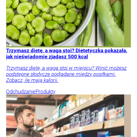
Trzymasz dietę, a waga stoi? Dietetyczka pokazała,
jak nieświadomie zjadasz 500 kcal
Trzymasz dietę, a waga stoi w miejscu? Winić możesz
podstępne słodycze podjadane między posiłkami.
Zobacz, ile mają kalorii.
Odchudzanie
Produkty