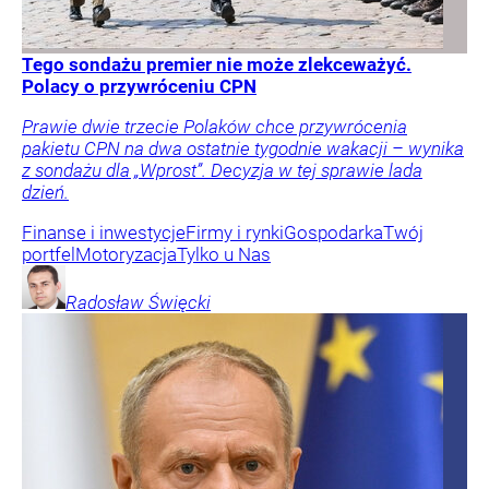
Tego sondażu premier nie może zlekceważyć.
Polacy o przywróceniu CPN
Prawie dwie trzecie Polaków chce przywrócenia
pakietu CPN na dwa ostatnie tygodnie wakacji – wynika
z sondażu dla „Wprost”. Decyzja w tej sprawie lada
dzień.
Finanse i inwestycje
Firmy i rynki
Gospodarka
Twój
portfel
Motoryzacja
Tylko u Nas
Radosław
Święcki