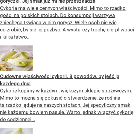
goryczki. Jej smak już mi nie przeszkadza
Cykoria ma wiele cennych właściwości. Mimo to rzadko
gości na polskich stołach. Do konsumpcji warzywa
zniechęca tkwiąca w nim gorycz. Wiele osób nie wie,
co zrobić, by się jej pozbyć. A wystarczy trochę cierpliwości
i kilka łatwo...
Cudowne właściwości cykorii. 8 powodów, by jeść ją
każdego dnia
Cykorię kupimy w każdym, większym sklepie spożywczym.
Mimo to można się pokusić o stwierdzenie, że roślina
ta rzadko ląduje na naszych stołach. Jej specyficzny smak
nie każdemu bowiem pasuje. Warto jednak włączyć cykorię
do codziennej...