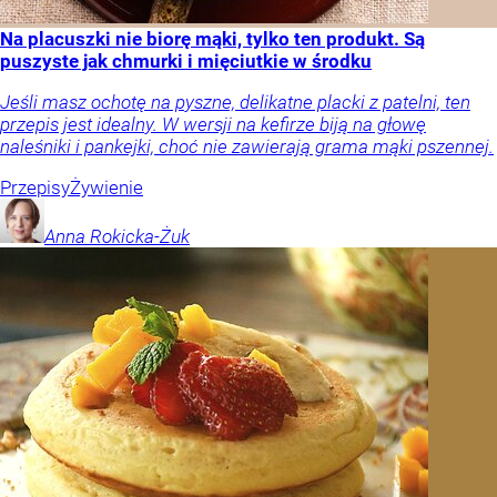
Na placuszki nie biorę mąki, tylko ten produkt. Są
puszyste jak chmurki i mięciutkie w środku
Jeśli masz ochotę na pyszne, delikatne placki z patelni, ten
przepis jest idealny. W wersji na kefirze biją na głowę
naleśniki i pankejki, choć nie zawierają grama mąki pszennej.
Przepisy
Żywienie
Anna
Rokicka-Żuk