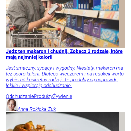
Jedz ten makaron i chudnij. Zobacz 3 rodzaje, które
mają najmniej kalorii
Jest smaczny, sycący i wygodny. Niestety, makaron ma
też sporo kalorii. Dlatego wieczorem i na redukcji warto
wybierać konkretny rodzaj. Te produkty są naprawdę
lekkie i wspierają odchudzanie.
Odchudzanie
Produkty
Żywienie
Anna
Rokicka-Żuk