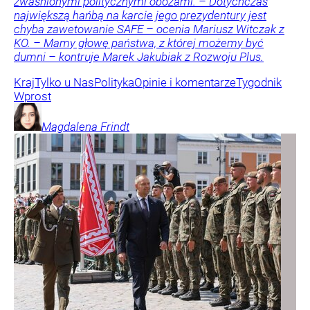
zwaśnionymi politycznymi obozami. – Dotychczas
największą hańbą na karcie jego prezydentury jest
chyba zawetowanie SAFE – ocenia Mariusz Witczak z
KO. – Mamy głowę państwa, z której możemy być
dumni – kontruje Marek Jakubiak z Rozwoju Plus.
Kraj
Tylko u Nas
Polityka
Opinie i komentarze
Tygodnik
Wprost
Magdalena
Frindt