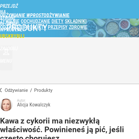
PRZEJDŹ
NA
ODŻYWIANIE WPROST
STRONĘ
ŻYWIENIE
ODCHUDZANIE
DIETY
SKŁADNIKI
GŁÓWNĄ
PRODUKTY
ODŻYWCZE
PRODUKTY
PRZEPISY
ZDROWIE
WPROST.PL
UBSKRYBUJ
ZALOGUJ
MENU
Odżywianie
/
Produkty
Autor:
Alicja Kowalczyk
Kawa z cykorii ma niezwykłą
właściwość. Powinieneś ją pić, jeśli
często chorujesz