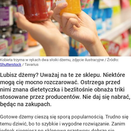
Kobieta trzyma w rękach dwa słoiki dżemu, zdjęcie ilustracyjne
/ Źródło:
Shutterstock
/
Tavarius
Lubisz dżemy? Uważaj na te ze sklepu. Niektóre
mogą cię mocno rozczarować. Ostrzega przed
nimi znana dietetyczka i bezlitośnie obnaża triki
stosowane przez producentów. Nie daj się nabrać,
będąc na zakupach.
Gotowe dżemy cieszą się sporą popularnością. Trudno się
temu dziwić, bo to szybkie i wygodne rozwiązanie. Zanim
jednak sięgniesz po sklepowe przetwory, dobrze się