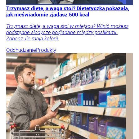
Trzymasz dietę, a waga stoi? Dietetyczka pokazała,
jak nieświadomie zjadasz 500 kcal
Trzymasz dietę, a waga stoi w miejscu? Winić możesz
podstępne słodycze podjadane między posiłkami.
Zobacz, ile mają kalorii.
Odchudzanie
Produkty