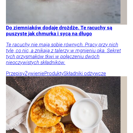
Do ziemniaków dodaję drożdże. Te racuchy są
puszyste jak chmurka i sycą na długo
Te racuchy nie mają sobie równych. Pracy przy nich
tyle, co nic, a znikają z talerzy w mgnieniu oka. Sekret
tych przysmaków tkwi w połączeniu dwóch
nieoczywistych składników.
Przepisy
Żywienie
Produkty
Składniki odżywcze