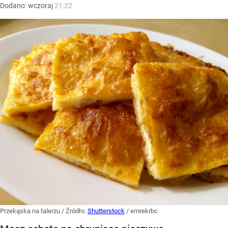
Dodano:
wczoraj
21:22
Przekąska na talerzu
/ Źródło:
Shutterstock
/
emrekrbc