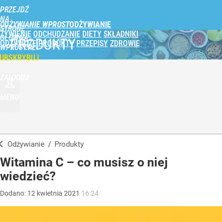
PRZEJDŹ
NA
ODŻYWIANIE WPROST
STRONĘ
ŻYWIENIE
ODCHUDZANIE
DIETY
SKŁADNIKI
GŁÓWNĄ
PRODUKTY
ODŻYWCZE
PRODUKTY
PRZEPISY
ZDROWIE
WPROST.PL
UBSKRYBUJ
ZALOGUJ
MENU
Odżywianie
/
Produkty
Witamina C – co musisz o niej
wiedzieć?
Dodano:
12
kwietnia
2021
16:24