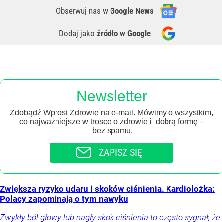
Obserwuj nas
w
Google News
Dodaj jako
źródło w Google
Newsletter
Zdobądź Wprost Zdrowie na e-mail. Mówimy o wszystkim,
co najważniejsze w trosce o zdrowie i dobrą formę –
bez spamu.
ZAPISZ SIĘ
Zwiększa ryzyko udaru i skoków ciśnienia. Kardiolożka:
Polacy zapominają o tym nawyku
Zwykły ból głowy lub nagły skok ciśnienia to często sygnał, że