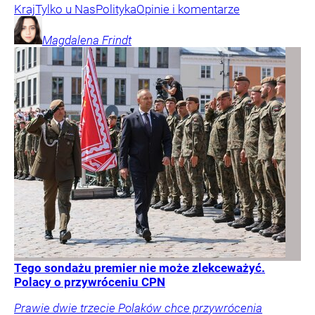
Kraj
Tylko u Nas
Polityka
Opinie i komentarze
Magdalena
Frindt
Tego sondażu premier nie może zlekceważyć.
Polacy o przywróceniu CPN
Prawie dwie trzecie Polaków chce przywrócenia