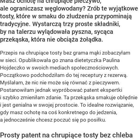
Masz ochotę na chrupiące pieczywo,
ale ograniczasz węglowodany? Zrób te wyjątkowe
tosty, które w smaku do złudzenia przypominają
tradycyjne. Wystarczą trzy proste składniki,
by na talerzu wylądowała pyszna, sycąca
przekąska, która nie obciąża żołądka.
Przepis na chrupiące tosty bez grama mąki zobaczyłam
w sieci. Opublikowała go znana dietetyczka Paulina
Hojdeczko w swoich mediach społecznościowych.
Początkowo podchodziłam do tej receptury z rezerwą.
Myślałam, że nic nie może się równać z pieczywem.
Postanowiłam jednak wypróbować patent ekspertki
i szybko zmieniłam zdanie. Ta przekąska smakuje obłędnie
i jest genialna w swojej prostocie. To idealne rozwiązanie,
gdy masz ochotę na coś konkretnego do jedzenia,
a jednocześnie chcesz poczuć się po posiłku.
Prosty patent na chrupiące tosty bez chleba