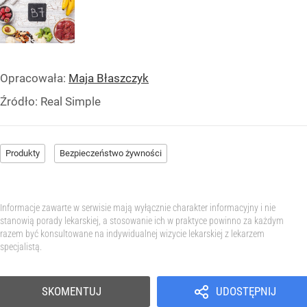
Opracowała:
Maja Błaszczyk
Źródło:
Real Simple
Produkty
Bezpieczeństwo żywności
Informacje zawarte w serwisie mają wyłącznie charakter informacyjny i nie
stanowią porady lekarskiej, a stosowanie ich w praktyce powinno za każdym
razem być konsultowane na indywidualnej wizycie lekarskiej z lekarzem
specjalistą.
SKOMENTUJ
UDOSTĘPNIJ