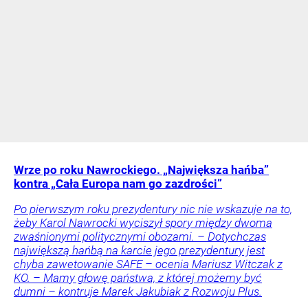
Wrze po roku Nawrockiego. „Największa hańba”
kontra „Cała Europa nam go zazdrości”
Po pierwszym roku prezydentury nic nie wskazuje na to,
żeby Karol Nawrocki wyciszył spory między dwoma
zwaśnionymi politycznymi obozami. – Dotychczas
największą hańbą na karcie jego prezydentury jest
chyba zawetowanie SAFE – ocenia Mariusz Witczak z
KO. – Mamy głowę państwa, z której możemy być
dumni – kontruje Marek Jakubiak z Rozwoju Plus.