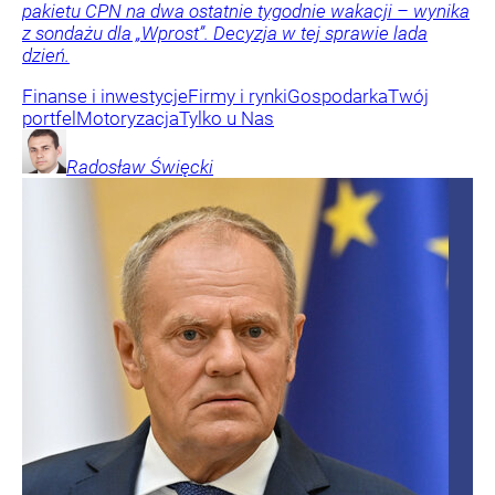
pakietu CPN na dwa ostatnie tygodnie wakacji – wynika
z sondażu dla „Wprost”. Decyzja w tej sprawie lada
dzień.
Finanse i inwestycje
Firmy i rynki
Gospodarka
Twój
portfel
Motoryzacja
Tylko u Nas
Radosław
Święcki