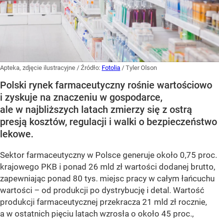
Apteka, zdjęcie ilustracyjne
/ Źródło:
Fotolia
/
Tyler Olson
Polski rynek farmaceutyczny rośnie wartościowo
i zyskuje na znaczeniu w gospodarce,
ale w najbliższych latach zmierzy się z ostrą
presją kosztów, regulacji i walki o bezpieczeństwo
lekowe.
Sektor farmaceutyczny w Polsce generuje około 0,75 proc.
krajowego PKB i ponad 26 mld zł wartości dodanej brutto,
zapewniając ponad 80 tys. miejsc pracy w całym łańcuchu
wartości – od produkcji po dystrybucję i detal. Wartość
produkcji farmaceutycznej przekracza 21 mld zł rocznie,
a w ostatnich pięciu latach wzrosła o około 45 proc.,