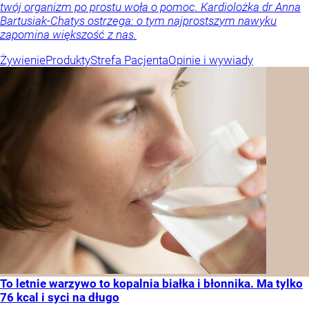
twój organizm po prostu woła o pomoc. Kardiolożka dr Anna
Bartusiak-Chatys ostrzega: o tym najprostszym nawyku
zapomina większość z nas.
Żywienie
Produkty
Strefa Pacjenta
Opinie i wywiady
To letnie warzywo to kopalnia białka i błonnika. Ma tylko
76 kcal i syci na długo