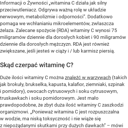
Informacji o Żywności „witamina C działa jak silny
przeciwutleniacz. Odgrywa ważną rolę w układzie
nerwowym, metabolizmie i odporności”. Dodatkowo
pomaga we wchłanianiu mikroelementów, zwłaszcza
żelaza. Zalecane spożycie (RDA) witaminy C wynosi 75
miligramów dziennie dla dorosłych kobiet i 90 miligramów
dziennie dla dorosłych mężczyzn. RDA jest również
zwiększane, jeśli jesteś w ciąży i / lub karmisz piersią.
Skąd czerpać witaminę C?
Duże ilości witaminy C można
znaleźć w warzywach
(takich
jak brokuły, brukselka, kapusta, kalafior, ziemniaki, szpinak
i pomidory), owocach cytrusowych i soku cytrusowym,
truskawkach i soku pomidorowym. Jest mało
prawdopodobne, że zbyt duża ilość witaminy C zaszkodzi
organizmowi. „Ponieważ witamina C jest rozpuszczalna
w wodzie, ma niską toksyczność i nie wiąże się
z niepożądanymi skutkami przy dużych dawkach” – mówi