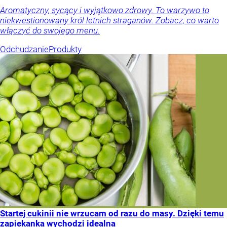
Aromatyczny, sycący i wyjątkowo zdrowy. To warzywo to
niekwestionowany król letnich straganów. Zobacz, co warto
włączyć do swojego menu.
Odchudzanie
Produkty
Startej cukinii nie wrzucam od razu do masy. Dzięki temu
zapiekanka wychodzi idealna