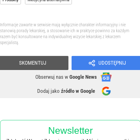
Informacje zawarte w serwisie mają wyłącznie charakter informacyjny i nie
stanowią porady lekarskiej, a stosowanie ich w praktyce powinno za każdym
razem być konsultowane na indywidualnej wizycie lekarskiej z lekarzem
specjalistą.
SKOMENTUJ
UDOSTĘPNIJ
Obserwuj nas
w
Google News
Dodaj jako
źródło w Google
Newsletter