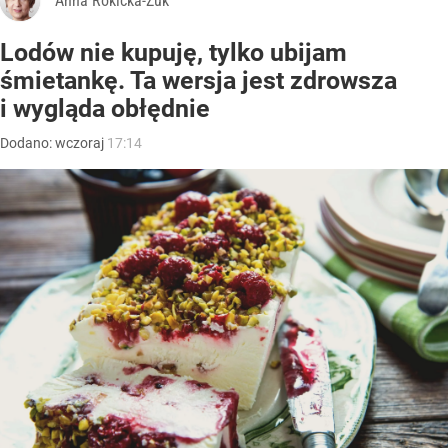
Anna Rokicka-Żuk
Lodów nie kupuję, tylko ubijam
śmietankę. Ta wersja jest zdrowsza
i wygląda obłędnie
Dodano:
wczoraj
17:14