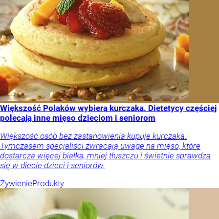
Większość Polaków wybiera kurczaka. Dietetycy częściej
polecają inne mięso dzieciom i seniorom
Większość osób bez zastanowienia kupuje kurczaka.
Tymczasem specjaliści zwracają uwagę na mięso, które
dostarcza więcej białka, mniej tłuszczu i świetnie sprawdza
się w diecie dzieci i seniorów.
Żywienie
Produkty