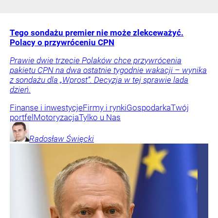
Tego sondażu premier nie może zlekceważyć.
Polacy o przywróceniu CPN
Prawie dwie trzecie Polaków chce przywrócenia
pakietu CPN na dwa ostatnie tygodnie wakacji – wynika
z sondażu dla „Wprost”. Decyzja w tej sprawie lada
dzień.
Finanse i inwestycje
Firmy i rynki
Gospodarka
Twój
portfel
Motoryzacja
Tylko u Nas
Radosław
Święcki