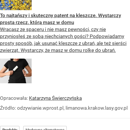
To najtańszy i skuteczny patent na kleszcze. Wystarczy
prosta rzecz, którą masz w domu
Wracasz ze spaceru i nie masz pewności, czy nie
przyniosłeś ze sobą niechcianych gości? Podpowiadamy
prosty sposób, jak usunąć kleszcze z ubrań, ale też sierści
zwierząt. Wystarczy, że masz w domu rolkę do ubrań.
Opracowała:
Katarzyna Świerczyńska
Źródło:
odzywianie.wprost.pl, limanowa.krakow.lasy.gov.pl
Produkty
Medycyna alternatywna