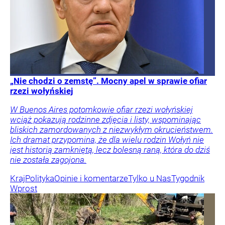
„Nie chodzi o zemstę”. Mocny apel w sprawie ofiar
rzezi wołyńskiej
W Buenos Aires potomkowie ofiar rzezi wołyńskiej
wciąż pokazują rodzinne zdjęcia i listy, wspominając
bliskich zamordowanych z niezwykłym okrucieństwem.
Ich dramat przypomina, że dla wielu rodzin Wołyń nie
jest historią zamkniętą, lecz bolesną raną, która do dziś
nie została zagojona.
Kraj
Polityka
Opinie i komentarze
Tylko u Nas
Tygodnik
Wprost