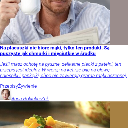
Na placuszki nie biorę mąki, tylko ten produkt. Są
puszyste jak chmurki i mięciutkie w środku
Jeśli masz ochotę na pyszne, delikatne placki z patelni, ten
przepis jest idealny. W wersji na kefirze biją na głowę
naleśniki i pankejki, choć nie zawierają grama mąki pszennej.
Przepisy
Żywienie
Anna
Rokicka-Żuk