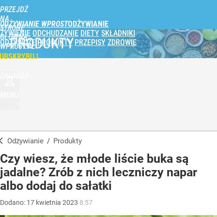
PRZEJDŹ
NA
ODŻYWIANIE WPROST
STRONĘ
ŻYWIENIE
ODCHUDZANIE
DIETY
SKŁADNIKI
GŁÓWNĄ
PRODUKTY
ODŻYWCZE
PRODUKTY
PRZEPISY
ZDROWIE
WPROST.PL
UBSKRYBUJ
ZALOGUJ
MENU
Odżywianie
/
Produkty
Czy wiesz, że młode liście buka są
jadalne? Zrób z nich leczniczy napar
albo dodaj do sałatki
Dodano:
17
kwietnia
2023
8:57