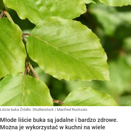
Liście buka
Źródło:
Shutterstock
/
Manfred Ruckszio
Młode liście buka są jadalne i bardzo zdrowe.
Można je wykorzystać w kuchni na wiele