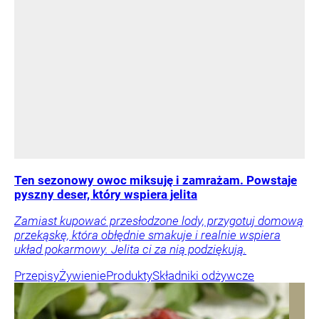
Ten sezonowy owoc miksuję i zamrażam. Powstaje
pyszny deser, który wspiera jelita
Zamiast kupować przesłodzone lody, przygotuj domową
przekąskę, która obłędnie smakuje i realnie wspiera
układ pokarmowy. Jelita ci za nią podziękują.
Przepisy
Żywienie
Produkty
Składniki odżywcze