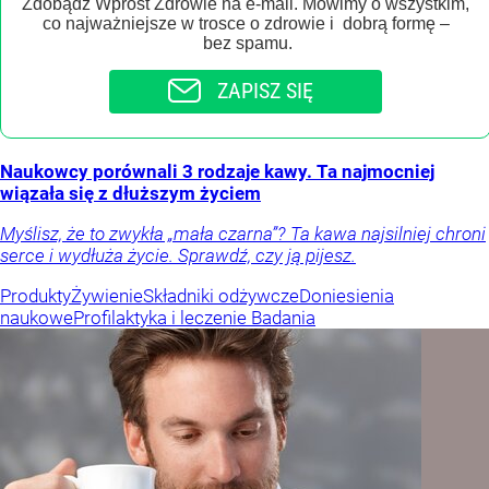
Zdobądź Wprost Zdrowie na e-mail. Mówimy o wszystkim,
co najważniejsze w trosce o zdrowie i dobrą formę –
bez spamu.
ZAPISZ SIĘ
Naukowcy porównali 3 rodzaje kawy. Ta najmocniej
wiązała się z dłuższym życiem
Myślisz, że to zwykła „mała czarna”? Ta kawa najsilniej chroni
serce i wydłuża życie. Sprawdź, czy ją pijesz.
Produkty
Żywienie
Składniki odżywcze
Doniesienia
naukowe
Profilaktyka i leczenie
Badania