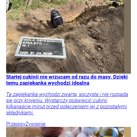
Startej cukinii nie wrzucam od razu do masy. Dzięki
temu zapiekanka wychodzi idealna
Ta zapiekanka wychodzi zwarta, soczysta i nie rozpada
się przy krojeniu. Wystarczy poświęcić cukinii
kilkanaście minut przed połączeniem jej z pozostałymi
składnikami.
Przepisy
Żywienie