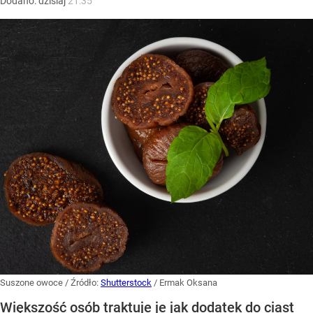
Dodano:
dzisiaj
21:35
Suszone owoce
/ Źródło:
Shutterstock
/
Ermak Oksana
Większość osób traktuje je jak dodatek do ciast