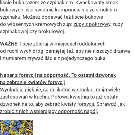
liście buka razem ze szpinakiem. Kwaskowaty smak
bukowych liści świetnie komponuje się ze smakiem
szpinaku. Możesz dodawać też liście bukowe
do wiosennych kremowych zup:
zupy z pokrzywy
, zupy
szpinakowej czy brokułowej.
WAŻNE:
liście zbieraj w miejscach oddalonych
od ruchliwych dróg, pamiętaj też, aby nie niszczyć drzewa
i z umiarem zrywać liście z pojedynczego buka.
Napar z forsycji na odporność. To ostatni dzwonek
na zebranie kwiatów forsycji
Wyglądają pięknie, są delikatne w smaku i mają wiele
zastosowań w kuchni. Połowa kwietnia to już ostatni
dzwonek na to, aby zebrać kwiaty forsycji. Sprawdź, jak
zrobić z nich wspierający odporność napój.