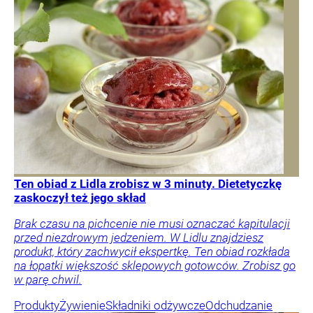
Ten obiad z Lidla zrobisz w 3 minuty. Dietetyczkę
zaskoczył też jego skład
Brak czasu na pichcenie nie musi oznaczać kapitulacji
przed niezdrowym jedzeniem. W Lidlu znajdziesz
produkt, który zachwycił ekspertkę. Ten obiad rozkłada
na łopatki większość sklepowych gotowców. Zrobisz go
w parę chwil.
Produkty
Żywienie
Składniki odżywcze
Odchudzanie