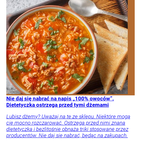
Nie daj się nabrać na napis „100% owoców”.
Dietetyczka ostrzega przed tymi dżemami
Lubisz dżemy? Uważaj na te ze sklepu. Niektóre mogą
cię mocno rozczarować. Ostrzega przed nimi znana
dietetyczka i bezlitośnie obnaża triki stosowane przez
producentów. Nie daj się nabrać, będąc na zakupach.