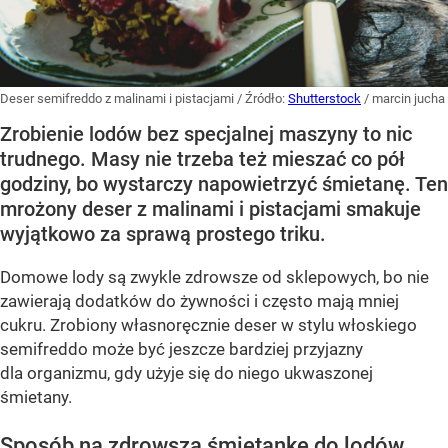
Deser semifreddo z malinami i pistacjami
/ Źródło:
Shutterstock
/
marcin jucha
Zrobienie lodów bez specjalnej maszyny to nic
trudnego. Masy nie trzeba też mieszać co pół
godziny, bo wystarczy napowietrzyć śmietanę. Ten
mrożony deser z malinami i pistacjami smakuje
wyjątkowo za sprawą prostego triku.
Domowe lody są zwykle zdrowsze od sklepowych, bo nie
zawierają dodatków do żywności i często mają mniej
cukru. Zrobiony własnoręcznie deser w stylu włoskiego
semifreddo może być jeszcze bardziej przyjazny
dla organizmu, gdy użyje się do niego ukwaszonej
śmietany.
Sposób na zdrowszą śmietankę do lodów