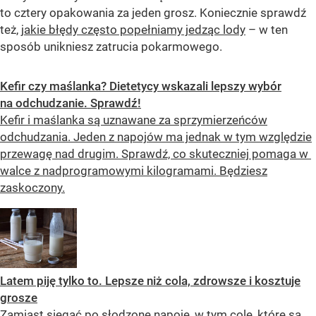
to cztery opakowania za jeden grosz. Koniecznie sprawdź
też,
jakie błędy często popełniamy jedząc lody
– w ten
sposób unikniesz zatrucia pokarmowego.
Kefir czy maślanka? Dietetycy wskazali lepszy wybór
na odchudzanie. Sprawdź!
Kefir i maślanka są uznawane za sprzymierzeńców
odchudzania. Jeden z napojów ma jednak w tym względzie
przewagę nad drugim. Sprawdź, co skuteczniej pomaga w
walce z nadprogramowymi kilogramami. Będziesz
zaskoczony.
Latem piję tylko to. Lepsze niż cola, zdrowsze i kosztuje
grosze
Zamiast sięgać po słodzone napoje, w tym colę, które są