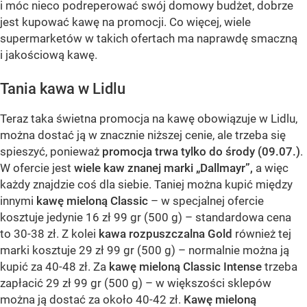
i móc nieco podreperować swój domowy budżet, dobrze
jest kupować kawę na promocji. Co więcej, wiele
supermarketów w takich ofertach ma naprawdę smaczną
i jakościową kawę.
Tania kawa w Lidlu
Teraz taka świetna promocja na kawę obowiązuje w Lidlu,
można dostać ją w znacznie niższej cenie, ale trzeba się
spieszyć, ponieważ
promocja trwa tylko do środy (09.07.)
.
W ofercie jest
wiele kaw znanej marki „Dallmayr”,
a więc
każdy znajdzie coś dla siebie. Taniej można kupić między
innymi
kawę mieloną Classic
– w specjalnej ofercie
kosztuje jedynie 16 zł 99 gr (500 g) – standardowa cena
to 30-38 zł. Z kolei
kawa rozpuszczalna Gold
również tej
marki kosztuje 29 zł 99 gr (500 g) – normalnie można ją
kupić za 40-48 zł. Za
kawę mieloną Classic Intense
trzeba
zapłacić 29 zł 99 gr (500 g) – w większości sklepów
można ją dostać za około 40-42 zł.
Kawę mieloną