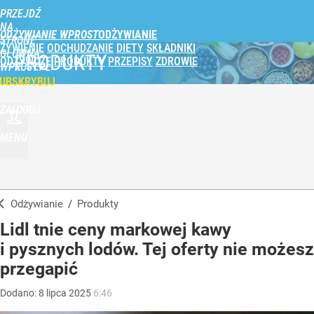
PRZEJDŹ
NA
ODŻYWIANIE WPROST
STRONĘ
ŻYWIENIE
ODCHUDZANIE
DIETY
SKŁADNIKI
GŁÓWNĄ
PRODUKTY
ODŻYWCZE
PRODUKTY
PRZEPISY
ZDROWIE
WPROST.PL
UBSKRYBUJ
ZALOGUJ
MENU
Odżywianie
/
Produkty
Lidl tnie ceny markowej kawy
i pysznych lodów. Tej oferty nie możesz
przegapić
Dodano:
8
lipca
2025
6:46