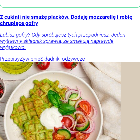
Z cukinii nie smażę placków. Dodaję mozzarellę i robię
chrupiące gofry
Lubisz gofry? Gdy spróbujesz tych przepadniesz. Jeden
wytrawny składnik sprawia, że smakują naprawdę
wyjątkowo.
Przepisy
Żywienie
Składniki odżywcze