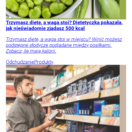
Trzymasz dietę, a waga stoi? Dietetyczka pokazała,
jak nieświadomie zjadasz 500 kcal
Trzymasz dietę, a waga stoi w miejscu? Winić możesz
podstępne słodycze podjadane między posiłkami.
Zobacz, ile mają kalorii.
Odchudzanie
Produkty