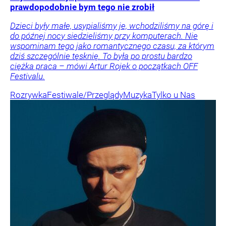
prawdopodobnie bym tego nie zrobił
Dzieci były małe, usypialiśmy je, wchodziliśmy na górę i
do późnej nocy siedzieliśmy przy komputerach. Nie
wspominam tego jako romantycznego czasu, za którym
dziś szczególnie tęsknię. To była po prostu bardzo
ciężka praca – mówi Artur Rojek o początkach OFF
Festivalu.
Rozrywka
Festiwale/Przeglądy
Muzyka
Tylko u Nas