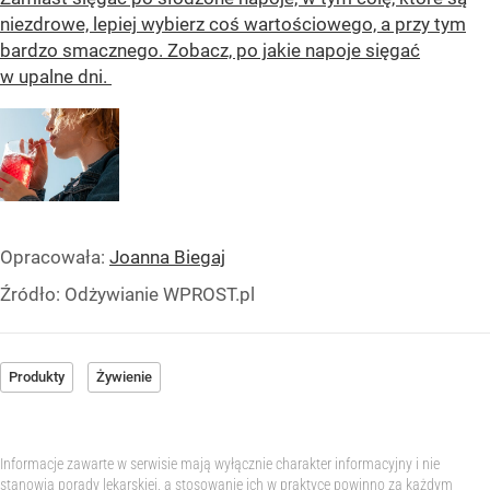
niezdrowe, lepiej wybierz coś wartościowego, a przy tym
bardzo smacznego. Zobacz, po jakie napoje sięgać
w upalne dni.
Opracowała:
Joanna Biegaj
Źródło:
Odżywianie WPROST.pl
Produkty
Żywienie
Informacje zawarte w serwisie mają wyłącznie charakter informacyjny i nie
stanowią porady lekarskiej, a stosowanie ich w praktyce powinno za każdym