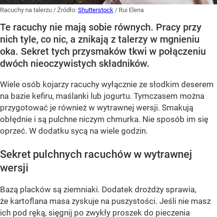
Racuchy na talerzu
/ Źródło:
Shutterstock
/
Rui Elena
Te racuchy nie mają sobie równych. Pracy przy
nich tyle, co nic, a znikają z talerzy w mgnieniu
oka. Sekret tych przysmaków tkwi w połączeniu
dwóch nieoczywistych składników.
Wiele osób kojarzy racuchy wyłącznie ze słodkim deserem
na bazie kefiru, maślanki lub jogurtu. Tymczasem można
przygotować je również w wytrawnej wersji. Smakują
obłędnie i są pulchne niczym chmurka. Nie sposób im się
oprzeć. W dodatku sycą na wiele godzin.
Sekret pulchnych racuchów w wytrawnej
wersji
Bazą placków są ziemniaki. Dodatek drożdży sprawia,
że kartoflana masa zyskuje na puszystości. Jeśli nie masz
ich pod ręką, sięgnij po zwykły proszek do pieczenia