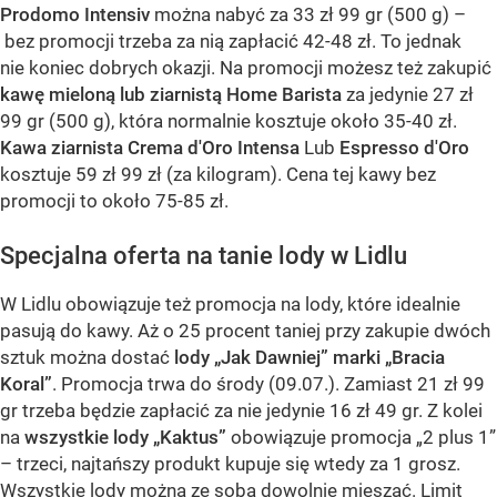
Prodomo Intensiv
można nabyć za 33 zł 99 gr (500 g) –
bez promocji trzeba za nią zapłacić 42-48 zł. To jednak
nie koniec dobrych okazji. Na promocji możesz też zakupić
kawę mieloną lub ziarnistą Home Barista
za jedynie 27 zł
99 gr (500 g), która normalnie kosztuje około 35-40 zł.
Kawa ziarnista Crema d'Oro Intensa
Lub
Espresso d'Oro
kosztuje 59 zł 99 zł (za kilogram). Cena tej kawy bez
promocji to około 75-85 zł.
Specjalna oferta na tanie lody w Lidlu
W Lidlu obowiązuje też promocja na lody, które idealnie
pasują do kawy. Aż o 25 procent taniej przy zakupie dwóch
sztuk można dostać
lody „Jak Dawniej” marki „Bracia
Koral”
. Promocja trwa do środy (09.07.). Zamiast 21 zł 99
gr trzeba będzie zapłacić za nie jedynie 16 zł 49 gr. Z kolei
na
wszystkie lody „Kaktus”
obowiązuje promocja „2 plus 1”
– trzeci, najtańszy produkt kupuje się wtedy za 1 grosz.
Wszystkie lody można ze sobą dowolnie mieszać. Limit