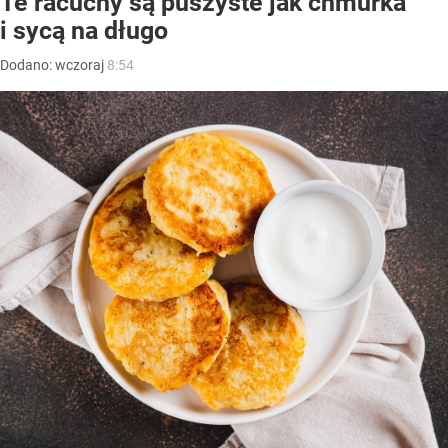
Te racuchy są puszyste jak chmurka
i sycą na długo
Dodano:
wczoraj
8:54