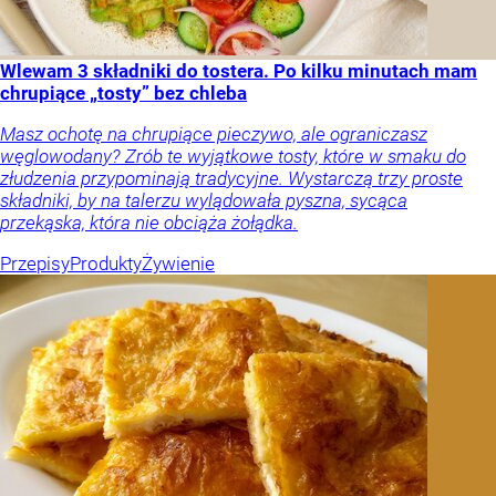
Wlewam 3 składniki do tostera. Po kilku minutach mam
chrupiące „tosty” bez chleba
Masz ochotę na chrupiące pieczywo, ale ograniczasz
węglowodany? Zrób te wyjątkowe tosty, które w smaku do
złudzenia przypominają tradycyjne. Wystarczą trzy proste
składniki, by na talerzu wylądowała pyszna, sycąca
przekąska, która nie obciąża żołądka.
Przepisy
Produkty
Żywienie