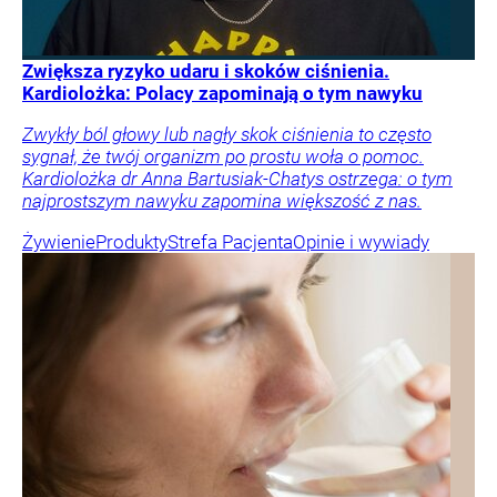
Zwiększa ryzyko udaru i skoków ciśnienia.
Kardiolożka: Polacy zapominają o tym nawyku
Zwykły ból głowy lub nagły skok ciśnienia to często
sygnał, że twój organizm po prostu woła o pomoc.
Kardiolożka dr Anna Bartusiak-Chatys ostrzega: o tym
najprostszym nawyku zapomina większość z nas.
Żywienie
Produkty
Strefa Pacjenta
Opinie i wywiady