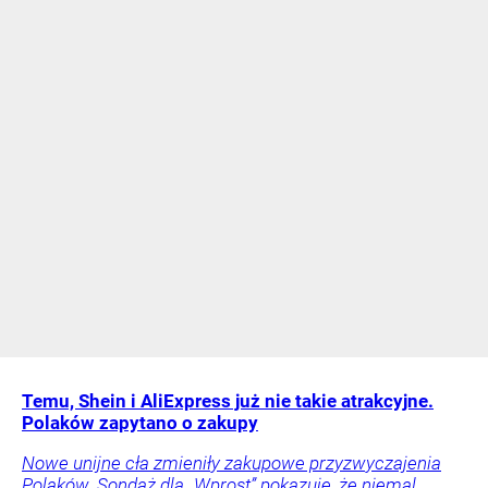
Temu, Shein i AliExpress już nie takie atrakcyjne.
Polaków zapytano o zakupy
Nowe unijne cła zmieniły zakupowe przyzwyczajenia
Polaków. Sondaż dla „Wprost” pokazuje, że niemal