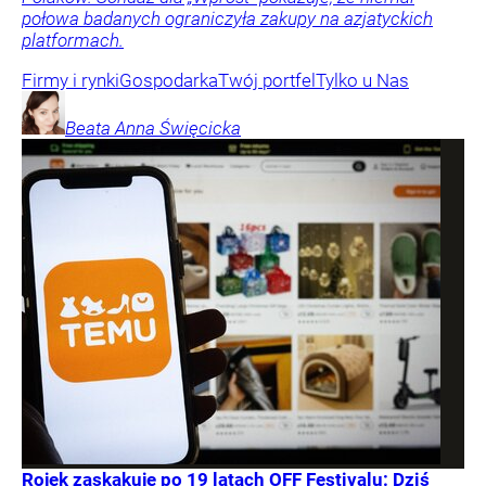
połowa badanych ograniczyła zakupy na azjatyckich
platformach.
Firmy i rynki
Gospodarka
Twój portfel
Tylko u Nas
Beata Anna
Święcicka
Rojek zaskakuje po 19 latach OFF Festivalu: Dziś