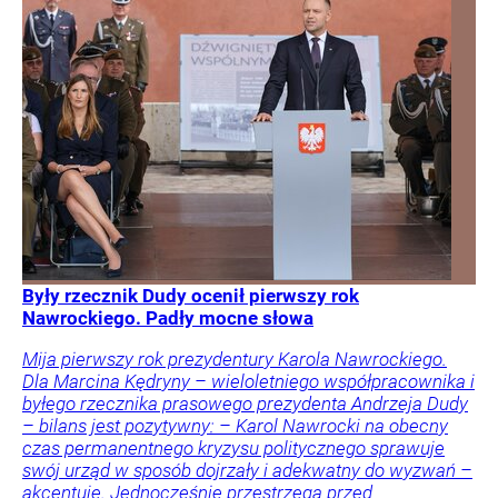
Były rzecznik Dudy ocenił pierwszy rok
Nawrockiego. Padły mocne słowa
Mija pierwszy rok prezydentury Karola Nawrockiego.
Dla Marcina Kędryny – wieloletniego współpracownika i
byłego rzecznika prasowego prezydenta Andrzeja Dudy
– bilans jest pozytywny: – Karol Nawrocki na obecny
czas permanentnego kryzysu politycznego sprawuje
swój urząd w sposób dojrzały i adekwatny do wyzwań –
akcentuje. Jednocześnie przestrzega przed