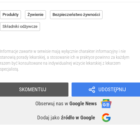
Produkty
Żywienie
Bezpieczeństwo żywności
Składniki odżywcze
Informacje zawarte w serwisie mają wyłącznie charakter informacyjny i nie
stanowią porady lekarskiej, a stosowanie ich w praktyce powinno za każdym
razem być konsultowane na indywidualnej wizycie lekarskiej z lekarzem
specjalistą.
SKOMENTUJ
UDOSTĘPNIJ
Obserwuj nas
w
Google News
Dodaj jako
źródło w Google