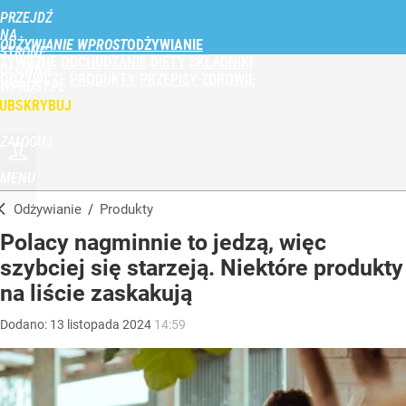
PRZEJDŹ
NA
ODŻYWIANIE WPROST
STRONĘ
ŻYWIENIE
ODCHUDZANIE
DIETY
SKŁADNIKI
GŁÓWNĄ
ODŻYWCZE
PRODUKTY
PRZEPISY
ZDROWIE
WPROST.PL
UBSKRYBUJ
ZALOGUJ
MENU
Odżywianie
/
Produkty
Polacy nagminnie to jedzą, więc
szybciej się starzeją. Niektóre produkty
na liście zaskakują
Dodano:
13
listopada
2024
14:59