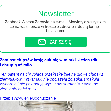
Newsletter
Zdobądź Wprost Zdrowie na e-mail. Mówimy o wszystkim,
co najważniejsze w trosce o zdrowie i dobrą formę –
bez spamu.
ZAPISZ SIĘ
Zamiast chipsów kroję cukinię w talarki. Jeden trik
i chrupią aż miło
Ten patent na chrupiącą przekąskę bije na głowę chipsy z
ziemniaków. Przysmaki nie obciążają żołądka, smakują
wybornie i nie powodują wyrzutów sumienia, nawet po
zjedzeniu całej miski.
Przepisy
Żywienie
Odchudzanie