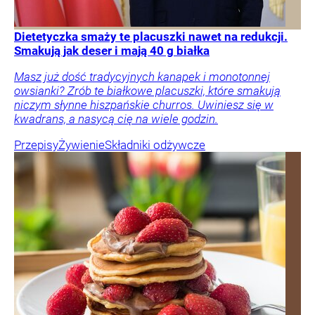
Dietetyczka smaży te placuszki nawet na redukcji.
Smakują jak deser i mają 40 g białka
Masz już dość tradycyjnych kanapek i monotonnej
owsianki? Zrób te białkowe placuszki, które smakują
niczym słynne hiszpańskie churros. Uwiniesz się w
kwadrans, a nasycą cię na wiele godzin.
Przepisy
Żywienie
Składniki odżywcze