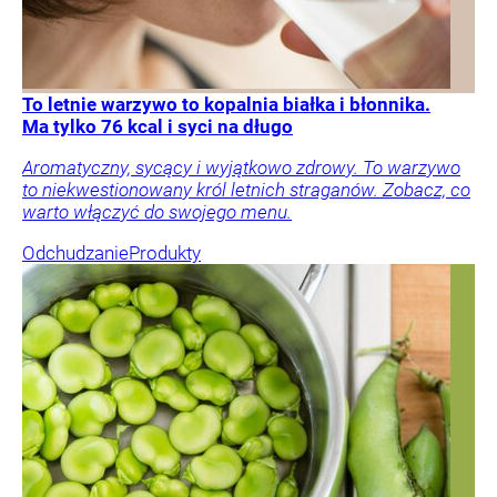
To letnie warzywo to kopalnia białka i błonnika.
Ma tylko 76 kcal i syci na długo
Aromatyczny, sycący i wyjątkowo zdrowy. To warzywo
to niekwestionowany król letnich straganów. Zobacz, co
warto włączyć do swojego menu.
Odchudzanie
Produkty