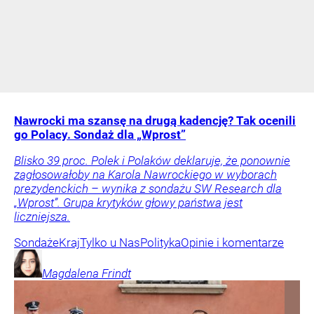
Nawrocki ma szansę na drugą kadencję? Tak ocenili
go Polacy. Sondaż dla „Wprost”
Blisko 39 proc. Polek i Polaków deklaruje, że ponownie
zagłosowałoby na Karola Nawrockiego w wyborach
prezydenckich – wynika z sondażu SW Research dla
„Wprost”. Grupa krytyków głowy państwa jest
liczniejsza.
Sondaże
Kraj
Tylko u Nas
Polityka
Opinie i komentarze
Magdalena
Frindt