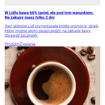
W Lidlu kawa 60% taniej, ale pod tym warunkiem.
Na zakupy masz tylko 2 dni
Sieć sklepów Lidl przygotowała krótką promocję, dzięki
której można sporo zaoszczędzić na zakupie kawy.
Sprawdź szczegóły.
Produkty
Żywienie