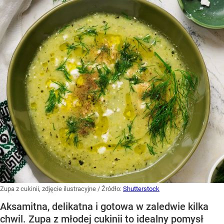
Zupa z cukinii, zdjęcie ilustracyjne
/ Źródło:
Shutterstock
Aksamitna, delikatna i gotowa w zaledwie kilka
chwil. Zupa z młodej cukinii to idealny pomysł