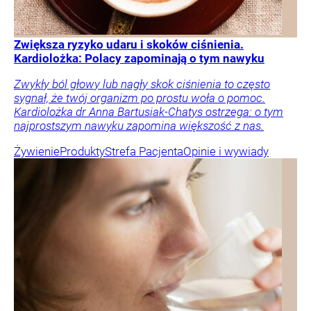
Zwiększa ryzyko udaru i skoków ciśnienia.
Kardiolożka: Polacy zapominają o tym nawyku
Zwykły ból głowy lub nagły skok ciśnienia to często
sygnał, że twój organizm po prostu woła o pomoc.
Kardiolożka dr Anna Bartusiak-Chatys ostrzega: o tym
najprostszym nawyku zapomina większość z nas.
Żywienie
Produkty
Strefa Pacjenta
Opinie i wywiady