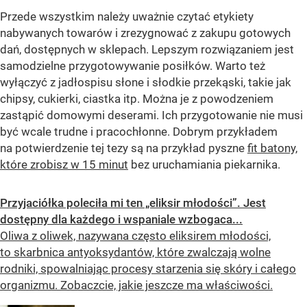
Przede wszystkim należy uważnie czytać etykiety
nabywanych towarów i zrezygnować z zakupu gotowych
dań, dostępnych w sklepach. Lepszym rozwiązaniem jest
samodzielne przygotowywanie posiłków. Warto też
wyłączyć z jadłospisu słone i słodkie przekąski, takie jak
chipsy, cukierki, ciastka itp. Można je z powodzeniem
zastąpić domowymi deserami. Ich przygotowanie nie musi
być wcale trudne i pracochłonne. Dobrym przykładem
na potwierdzenie tej tezy są na przykład pyszne
fit batony,
które zrobisz w 15 minut
bez uruchamiania piekarnika.
Przyjaciółka poleciła mi ten „eliksir młodości”. Jest
dostępny dla każdego i wspaniale wzbogaca...
Oliwa z oliwek, nazywana często eliksirem młodości,
to skarbnica antyoksydantów, które zwalczają wolne
rodniki, spowalniając procesy starzenia się skóry i całego
organizmu. Zobaczcie, jakie jeszcze ma właściwości.