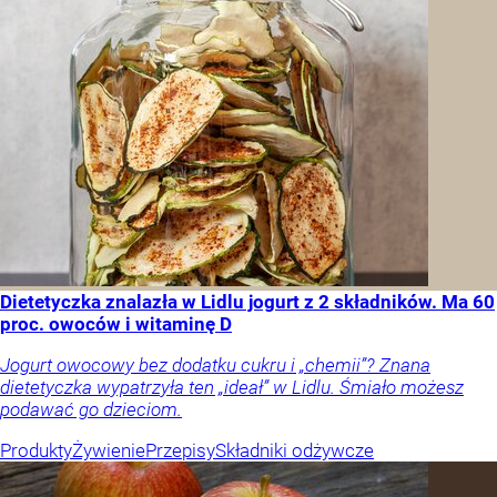
Dietetyczka znalazła w Lidlu jogurt z 2 składników. Ma 60
proc. owoców i witaminę D
Jogurt owocowy bez dodatku cukru i „chemii”? Znana
dietetyczka wypatrzyła ten „ideał” w Lidlu. Śmiało możesz
podawać go dzieciom.
Produkty
Żywienie
Przepisy
Składniki odżywcze