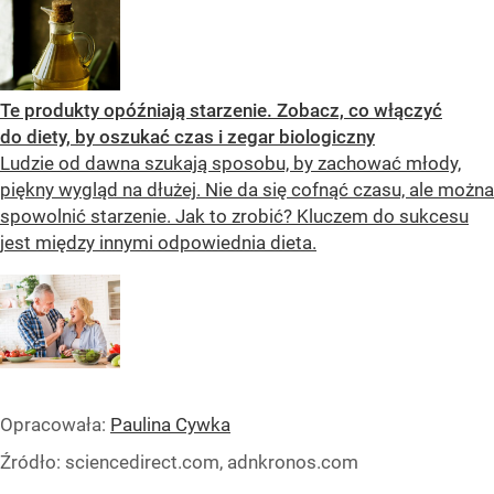
Te produkty opóźniają starzenie. Zobacz, co włączyć
do diety, by oszukać czas i zegar biologiczny
Ludzie od dawna szukają sposobu, by zachować młody,
piękny wygląd na dłużej. Nie da się cofnąć czasu, ale można
spowolnić starzenie. Jak to zrobić? Kluczem do sukcesu
jest między innymi odpowiednia dieta.
Opracowała:
Paulina Cywka
Źródło:
sciencedirect.com, adnkronos.com