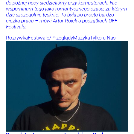
do późnej nocy siedzieliśmy przy komputerach. Nie
wspominam tego jako romantycznego czasu, za którym
dziś szczególnie tęsknię. To była po prostu bardzo
ciężka praca – mówi Artur Rojek o początkach OFF
Festivalu.
Rozrywka
Festiwale/Przeglądy
Muzyka
Tylko u Nas