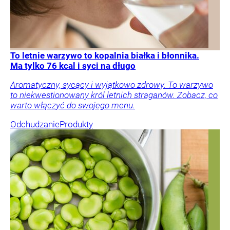
To letnie warzywo to kopalnia białka i błonnika.
Ma tylko 76 kcal i syci na długo
Aromatyczny, sycący i wyjątkowo zdrowy. To warzywo
to niekwestionowany król letnich straganów. Zobacz, co
warto włączyć do swojego menu.
Odchudzanie
Produkty