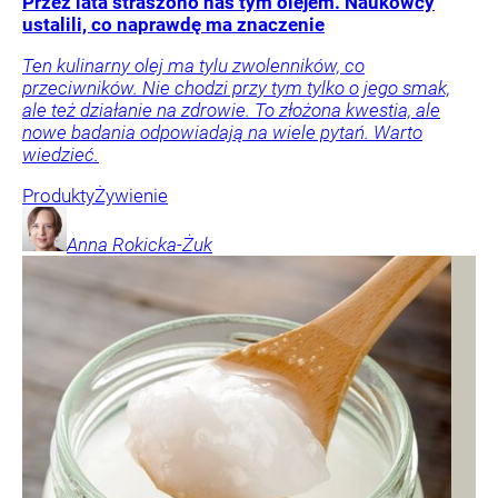
Przez lata straszono nas tym olejem. Naukowcy
ustalili, co naprawdę ma znaczenie
Ten kulinarny olej ma tylu zwolenników, co
przeciwników. Nie chodzi przy tym tylko o jego smak,
ale też działanie na zdrowie. To złożona kwestia, ale
nowe badania odpowiadają na wiele pytań. Warto
wiedzieć.
Produkty
Żywienie
Anna
Rokicka-Żuk