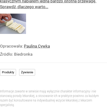
klasycznym nabiałem jedną bardzo istotną przewagę.
Sprawdź, dlaczego warto...
Opracowała:
Paulina Cywka
Źródło:
Biedronka
Produkty
Żywienie
Informacje zawarte w serwisie mają wyłącznie charakter informacyjny i nie
stanowią porady lekarskiej, a stosowanie ich w praktyce powinno za każdym
razem być konsultowane na indywidualnej wizycie lekarskiej z lekarzem
specjalistą.