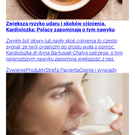
Zwiększa ryzyko udaru i skoków ciśnienia.
Kardiolożka: Polacy zapominają o tym nawyku
Zwykły ból głowy lub nagły skok ciśnienia to często
sygnał, że twój organizm po prostu woła o pomoc.
Kardiolożka dr Anna Bartusiak-Chatys ostrzega: o tym
najprostszym nawyku zapomina większość z nas.
Żywienie
Produkty
Strefa Pacjenta
Opinie i wywiady