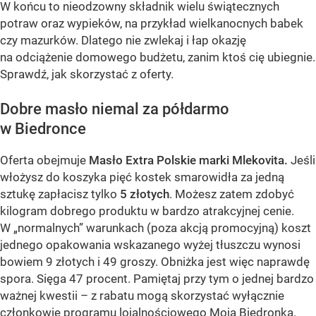
W końcu to nieodzowny składnik wielu świątecznych
potraw oraz wypieków, na przykład wielkanocnych babek
czy mazurków. Dlatego nie zwlekaj i łap okazję
na odciążenie domowego budżetu, zanim ktoś cię ubiegnie.
Sprawdź, jak skorzystać z oferty.
Dobre masło niemal za półdarmo
w Biedronce
Oferta obejmuje
Masło Extra Polskie marki Mlekovita.
Jeśli
włożysz do koszyka pięć kostek smarowidła za jedną
sztukę zapłacisz tylko
5 złotych
. Możesz zatem zdobyć
kilogram dobrego produktu w bardzo atrakcyjnej cenie.
W „normalnych” warunkach (poza akcją promocyjną) koszt
jednego opakowania wskazanego wyżej tłuszczu wynosi
bowiem 9 złotych i 49 groszy. Obniżka jest więc naprawdę
spora. Sięga 47 procent. Pamiętaj przy tym o jednej bardzo
ważnej kwestii – z rabatu mogą skorzystać wyłącznie
członkowie programu lojalnościowego Moja Biedronka.