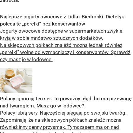
Najlepsze jogurty owocowe z Lidla i Biedronki. Dietetyk
poleca te „perełki” bez konserwantów
Jogurty owocowe dostępne w supermarketach zwykle
kryją w sobie mnóstwo sztucznych dodatków.
Na sklepowych półkach znaleźć można jednak również
„perełki” wolne od wzmacniaczy i konserwantów. Sprawdź,
czy masz je w lodówce.
Polacy ignorują ten ser. To poważny błąd, bo ma przewagę
nad twarogiem. Masz go w lodówce?
Polacy lubią sery. Najczęściej sięgają po swojski twaróg.
Zapominają, że na sklepowych półkach znaleźć można
również inny cenny przysmak. Tymczasem ma on nad