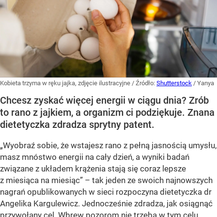
Kobieta trzyma w ręku jajka, zdjęcie ilustracyjne
/ Źródło:
Shutterstock
/
Yanya
Chcesz zyskać więcej energii w ciągu dnia? Zrób
to rano z jajkiem, a organizm ci podziękuje. Znana
dietetyczka zdradza sprytny patent.
„Wyobraź sobie, że wstajesz rano z pełną jasnością umysłu,
masz mnóstwo energii na cały dzień, a wyniki badań
związane z układem krążenia stają się coraz lepsze
z miesiąca na miesiąc” – tak jeden ze swoich najnowszych
nagrań opublikowanych w sieci rozpoczyna dietetyczka dr
Angelika Kargulewicz. Jednocześnie zdradza, jak osiągnąć
przywołany cel. Wbrew pozorom nie trzeba w tym celu