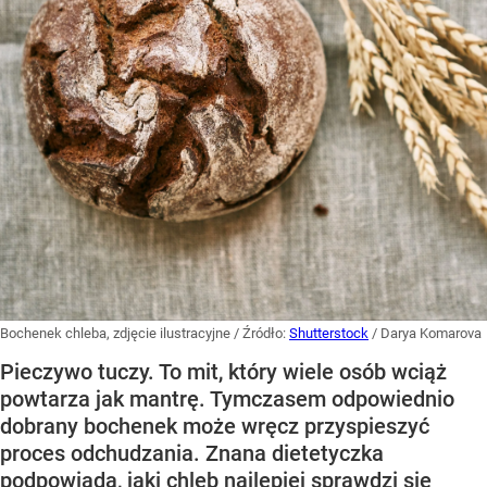
Bochenek chleba, zdjęcie ilustracyjne
/ Źródło:
Shutterstock
/
Darya Komarova
Pieczywo tuczy. To mit, który wiele osób wciąż
powtarza jak mantrę. Tymczasem odpowiednio
dobrany bochenek może wręcz przyspieszyć
proces odchudzania. Znana dietetyczka
podpowiada, jaki chleb najlepiej sprawdzi się