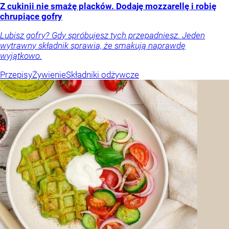
Z cukinii nie smażę placków. Dodaję mozzarellę i robię
chrupiące gofry
Lubisz gofry? Gdy spróbujesz tych przepadniesz. Jeden
wytrawny składnik sprawia, że smakują naprawdę
wyjątkowo.
Przepisy
Żywienie
Składniki odżywcze