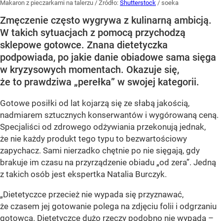
Makaron z pieczarkami na talerzu
/ Źródło:
Shutterstock
/
soeka
Zmęczenie często wygrywa z kulinarną ambicją.
W takich sytuacjach z pomocą przychodzą
sklepowe gotowce. Znana dietetyczka
podpowiada, po jakie danie obiadowe sama sięga
w kryzysowych momentach. Okazuje się,
że to prawdziwa „perełka” w swojej kategorii.
Gotowe posiłki od lat kojarzą się ze słabą jakością,
nadmiarem sztucznych konserwantów i wygórowaną ceną.
Specjaliści od zdrowego odżywiania przekonują jednak,
że nie każdy produkt tego typu to bezwartościowy
zapychacz. Sami nierzadko chętnie po nie sięgają, gdy
brakuje im czasu na przyrządzenie obiadu „od zera”. Jedną
z takich osób jest ekspertka Natalia Burczyk.
„Dietetyczce przecież nie wypada się przyznawać,
że czasem jej gotowanie polega na zdjęciu folii i odgrzaniu
gotowca. Dietetyczce dużo rzeczy podobno nie wypada –