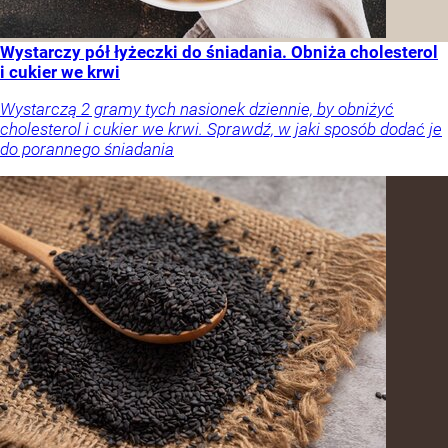
Wystarczy pół łyżeczki do śniadania. Obniża cholesterol
i cukier we krwi
Wystarczą 2 gramy tych nasionek dziennie, by obniżyć
cholesterol i cukier we krwi. Sprawdź, w jaki sposób dodać je
do porannego śniadania