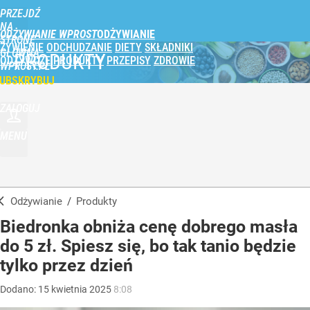
PRZEJDŹ
NA
ODŻYWIANIE WPROST
STRONĘ
ŻYWIENIE
ODCHUDZANIE
DIETY
SKŁADNIKI
GŁÓWNĄ
PRODUKTY
ODŻYWCZE
PRODUKTY
PRZEPISY
ZDROWIE
WPROST.PL
UBSKRYBUJ
ZALOGUJ
MENU
Odżywianie
/
Produkty
Biedronka obniża cenę dobrego masła
do 5 zł. Spiesz się, bo tak tanio będzie
tylko przez dzień
Dodano:
15
kwietnia
2025
8:08