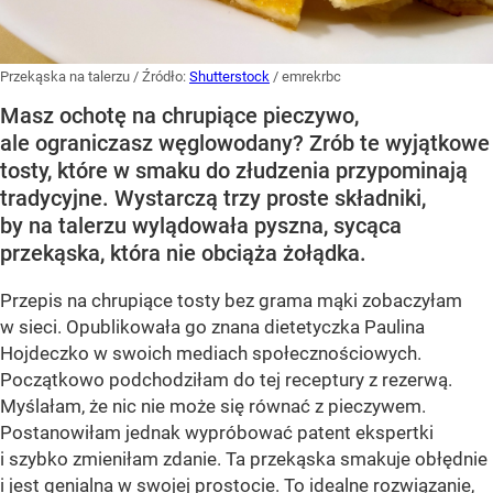
Przekąska na talerzu
/ Źródło:
Shutterstock
/
emrekrbc
Masz ochotę na chrupiące pieczywo,
ale ograniczasz węglowodany? Zrób te wyjątkowe
tosty, które w smaku do złudzenia przypominają
tradycyjne. Wystarczą trzy proste składniki,
by na talerzu wylądowała pyszna, sycąca
przekąska, która nie obciąża żołądka.
Przepis na chrupiące tosty bez grama mąki zobaczyłam
w sieci. Opublikowała go znana dietetyczka Paulina
Hojdeczko w swoich mediach społecznościowych.
Początkowo podchodziłam do tej receptury z rezerwą.
Myślałam, że nic nie może się równać z pieczywem.
Postanowiłam jednak wypróbować patent ekspertki
i szybko zmieniłam zdanie. Ta przekąska smakuje obłędnie
i jest genialna w swojej prostocie. To idealne rozwiązanie,