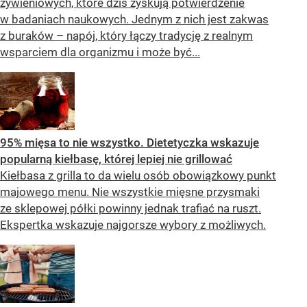
żywieniowych, które dziś zyskują potwierdzenie
w badaniach naukowych. Jednym z nich jest zakwas
z buraków – napój, który łączy tradycję z realnym
wsparciem dla organizmu i może być...
95% mięsa to nie wszystko. Dietetyczka wskazuje
popularną kiełbasę, której lepiej nie grillować
Kiełbasa z grilla to da wielu osób obowiązkowy punkt
majowego menu. Nie wszystkie mięsne przysmaki
ze sklepowej półki powinny jednak trafiać na ruszt.
Ekspertka wskazuje najgorsze wybory z możliwych.