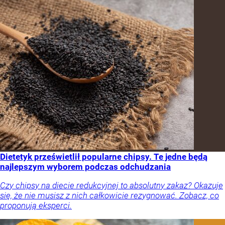
Dietetyk prześwietlił popularne chipsy. Te jedne będą
najlepszym wyborem podczas odchudzania
Czy chipsy na diecie redukcyjnej to absolutny zakaz? Okazuje
się, że nie musisz z nich całkowicie rezygnować. Zobacz, co
proponują eksperci.