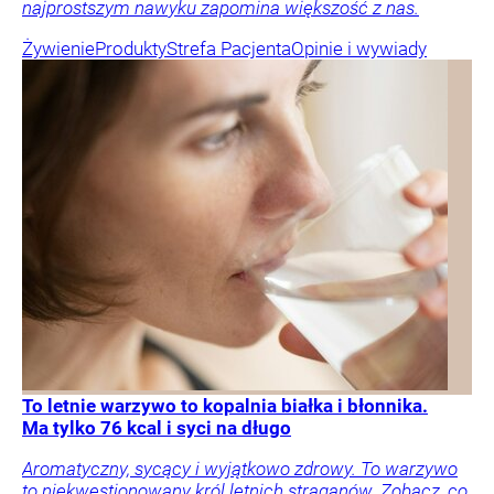
najprostszym nawyku zapomina większość z nas.
Żywienie
Produkty
Strefa Pacjenta
Opinie i wywiady
To letnie warzywo to kopalnia białka i błonnika.
Ma tylko 76 kcal i syci na długo
Aromatyczny, sycący i wyjątkowo zdrowy. To warzywo
to niekwestionowany król letnich straganów. Zobacz, co