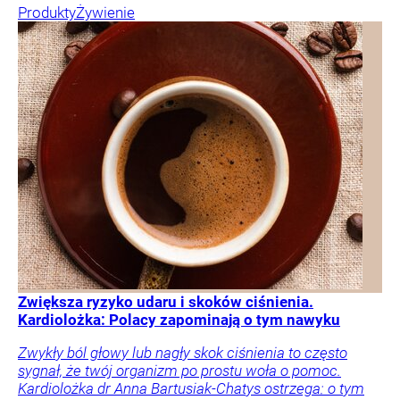
Produkty
Żywienie
Zwiększa ryzyko udaru i skoków ciśnienia.
Kardiolożka: Polacy zapominają o tym nawyku
Zwykły ból głowy lub nagły skok ciśnienia to często
sygnał, że twój organizm po prostu woła o pomoc.
Kardiolożka dr Anna Bartusiak-Chatys ostrzega: o tym