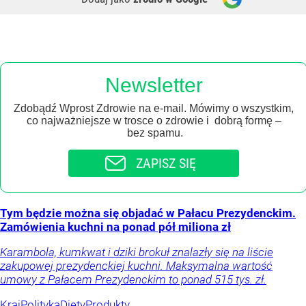
Newsletter
Zdobądź Wprost Zdrowie na e-mail. Mówimy o wszystkim,
co najważniejsze w trosce o zdrowie i dobrą formę –
bez spamu.
ZAPISZ SIĘ
Tym będzie można się objadać w Pałacu Prezydenckim.
Zamówienia kuchni na ponad pół miliona zł
Karambola, kumkwat i dziki brokuł znalazły się na liście
zakupowej prezydenckiej kuchni. Maksymalna wartość
umowy z Pałacem Prezydenckim to ponad 515 tys. zł.
Kraj
Polityka
Diety
Produkty