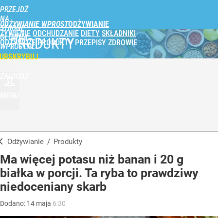
PRZEJDŹ
NA
ODŻYWIANIE WPROST
STRONĘ
ŻYWIENIE
ODCHUDZANIE
DIETY
SKŁADNIKI
GŁÓWNĄ
PRODUKTY
ODŻYWCZE
PRODUKTY
PRZEPISY
ZDROWIE
WPROST.PL
UBSKRYBUJ
ZALOGUJ
MENU
Odżywianie
/
Produkty
Ma więcej potasu niż banan i 20 g
białka w porcji. Ta ryba to prawdziwy
niedoceniany skarb
Dodano:
14
maja
6:30