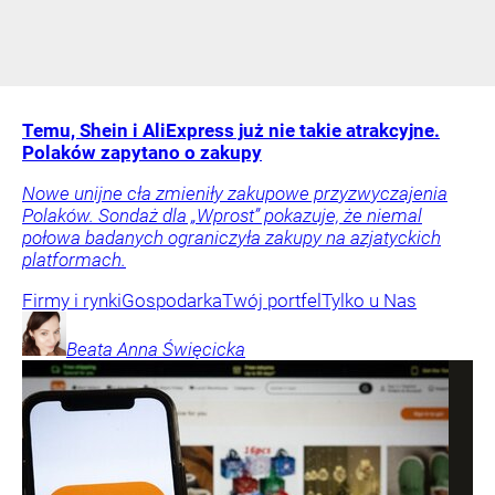
Temu, Shein i AliExpress już nie takie atrakcyjne.
Polaków zapytano o zakupy
Nowe unijne cła zmieniły zakupowe przyzwyczajenia
Polaków. Sondaż dla „Wprost” pokazuje, że niemal
połowa badanych ograniczyła zakupy na azjatyckich
platformach.
Firmy i rynki
Gospodarka
Twój portfel
Tylko u Nas
Beata Anna
Święcicka