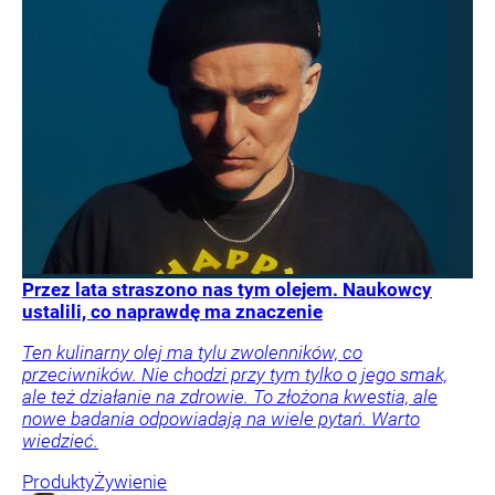
Przez lata straszono nas tym olejem. Naukowcy
ustalili, co naprawdę ma znaczenie
Ten kulinarny olej ma tylu zwolenników, co
przeciwników. Nie chodzi przy tym tylko o jego smak,
ale też działanie na zdrowie. To złożona kwestia, ale
nowe badania odpowiadają na wiele pytań. Warto
wiedzieć.
Produkty
Żywienie