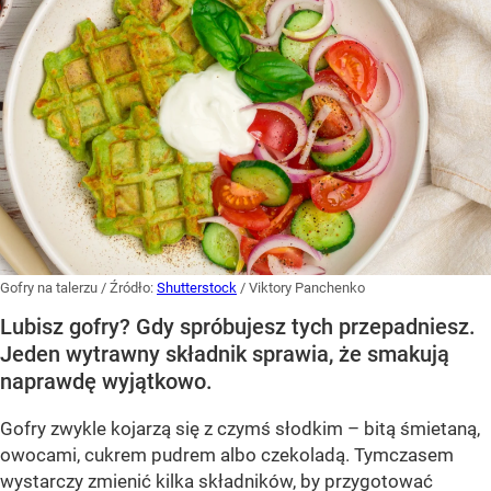
Gofry na talerzu
/ Źródło:
Shutterstock
/
Viktory Panchenko
Lubisz gofry? Gdy spróbujesz tych przepadniesz.
Jeden wytrawny składnik sprawia, że smakują
naprawdę wyjątkowo.
Gofry zwykle kojarzą się z czymś słodkim – bitą śmietaną,
owocami, cukrem pudrem albo czekoladą. Tymczasem
wystarczy zmienić kilka składników, by przygotować