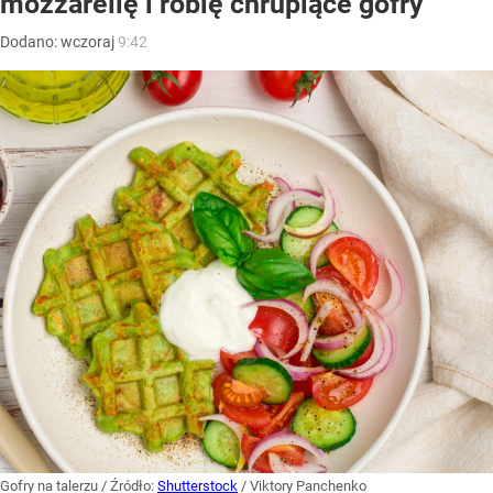
mozzarellę i robię chrupiące gofry
Dodano:
wczoraj
9:42
Gofry na talerzu
/ Źródło:
Shutterstock
/
Viktory Panchenko