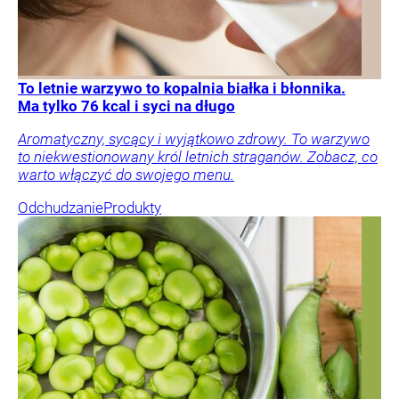
To letnie warzywo to kopalnia białka i błonnika.
Ma tylko 76 kcal i syci na długo
Aromatyczny, sycący i wyjątkowo zdrowy. To warzywo
to niekwestionowany król letnich straganów. Zobacz, co
warto włączyć do swojego menu.
Odchudzanie
Produkty