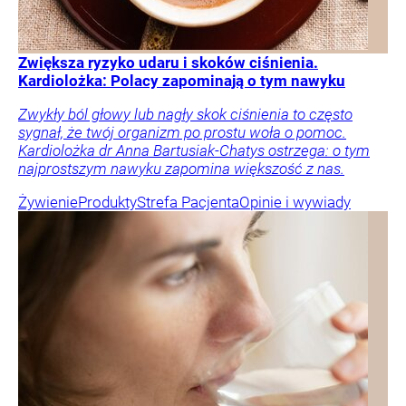
Zwiększa ryzyko udaru i skoków ciśnienia.
Kardiolożka: Polacy zapominają o tym nawyku
Zwykły ból głowy lub nagły skok ciśnienia to często
sygnał, że twój organizm po prostu woła o pomoc.
Kardiolożka dr Anna Bartusiak-Chatys ostrzega: o tym
najprostszym nawyku zapomina większość z nas.
Żywienie
Produkty
Strefa Pacjenta
Opinie i wywiady