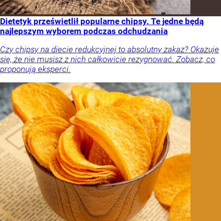
Dietetyk prześwietlił popularne chipsy. Te jedne będą
najlepszym wyborem podczas odchudzania
Czy chipsy na diecie redukcyjnej to absolutny zakaz? Okazuje
się, że nie musisz z nich całkowicie rezygnować. Zobacz, co
proponują eksperci.