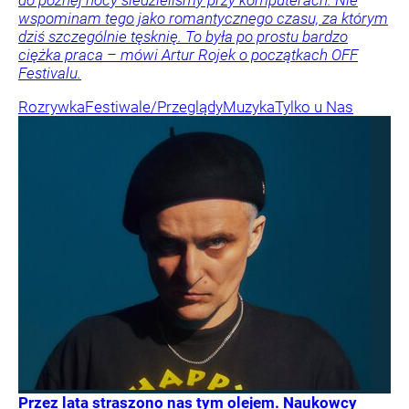
wspominam tego jako romantycznego czasu, za którym
dziś szczególnie tęsknię. To była po prostu bardzo
ciężka praca – mówi Artur Rojek o początkach OFF
Festivalu.
Rozrywka
Festiwale/Przeglądy
Muzyka
Tylko u Nas
Przez lata straszono nas tym olejem. Naukowcy