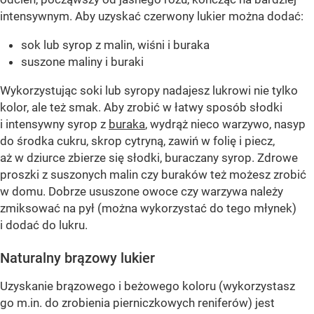
intensywnym. Aby uzyskać czerwony lukier można dodać:
sok lub syrop z malin, wiśni i buraka
suszone maliny i buraki
Wykorzystując soki lub syropy nadajesz lukrowi nie tylko
kolor, ale też smak. Aby zrobić w łatwy sposób słodki
i intensywny syrop z
buraka
, wydrąż nieco warzywo, nasyp
do środka cukru, skrop cytryną, zawiń w folię i piecz,
aż w dziurce zbierze się słodki, buraczany syrop. Zdrowe
proszki z suszonych malin czy buraków też możesz zrobić
w domu. Dobrze ususzone owoce czy warzywa należy
zmiksować na pył (można wykorzystać do tego młynek)
i dodać do lukru.
Naturalny brązowy lukier
Uzyskanie brązowego i beżowego koloru (wykorzystasz
go m.in. do zrobienia pierniczkowych reniferów) jest