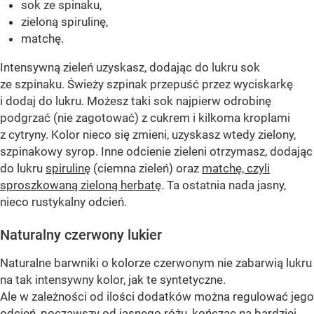
sok ze spinaku,
zieloną spirulinę,
matchę.
Intensywną zieleń uzyskasz, dodając do lukru sok
ze szpinaku. Świeży szpinak przepuść przez wyciskarkę
i dodaj do lukru. Możesz taki sok najpierw odrobinę
podgrzać (nie zagotować) z cukrem i kilkoma kroplami
z cytryny. Kolor nieco się zmieni, uzyskasz wtedy zielony,
szpinakowy syrop. Inne odcienie zieleni otrzymasz, dodając
do lukru
spirulinę
(ciemna zieleń) oraz
matchę, czyli
sproszkowaną zieloną herbatę
. Ta ostatnia nada jasny,
nieco rustykalny odcień.
Naturalny czerwony lukier
Naturalne barwniki o kolorze czerwonym nie zabarwią lukru
na tak intensywny kolor, jak te syntetyczne.
Ale w zależności od ilości dodatków można regulować jego
odcień, począwszy od jasnego różu, kończąc na bardziej