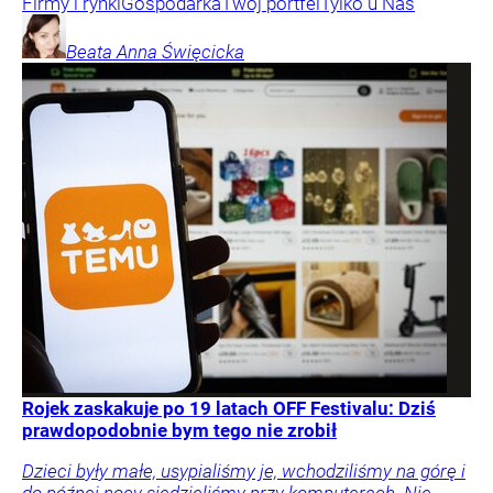
Firmy i rynki
Gospodarka
Twój portfel
Tylko u Nas
Beata Anna
Święcicka
Rojek zaskakuje po 19 latach OFF Festivalu: Dziś
prawdopodobnie bym tego nie zrobił
Dzieci były małe, usypialiśmy je, wchodziliśmy na górę i
do późnej nocy siedzieliśmy przy komputerach. Nie