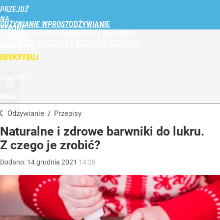
PRZEJDŹ
NA
ODŻYWIANIE WPROST
STRONĘ
ŻYWIENIE
ODCHUDZANIE
DIETY
SKŁADNIKI
GŁÓWNĄ
ODŻYWCZE
PRODUKTY
PRZEPISY
ZDROWIE
WPROST.PL
UBSKRYBUJ
ZALOGUJ
MENU
Odżywianie
/
Przepisy
Naturalne i zdrowe barwniki do lukru.
Z czego je zrobić?
Dodano:
14
grudnia
2021
14:28