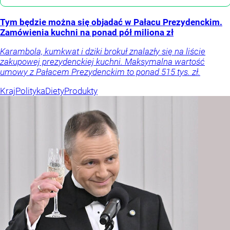
Tym będzie można się objadać w Pałacu Prezydenckim.
Zamówienia kuchni na ponad pół miliona zł
Karambola, kumkwat i dziki brokuł znalazły się na liście
zakupowej prezydenckiej kuchni. Maksymalna wartość
umowy z Pałacem Prezydenckim to ponad 515 tys. zł.
Kraj
Polityka
Diety
Produkty