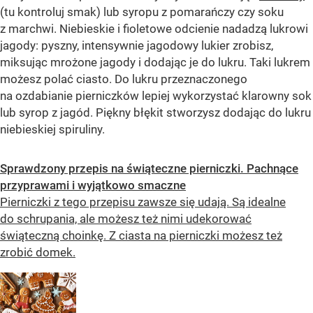
(tu kontroluj smak) lub syropu z pomarańczy czy soku
z marchwi. Niebieskie i fioletowe odcienie nadadzą lukrowi
jagody: pyszny, intensywnie jagodowy lukier zrobisz,
miksując mrożone jagody i dodając je do lukru. Taki lukrem
możesz polać ciasto. Do lukru przeznaczonego
na ozdabianie pierniczków lepiej wykorzystać klarowny sok
lub syrop z jagód. Piękny błękit stworzysz dodając do lukru
niebieskiej spiruliny.
Sprawdzony przepis na świąteczne pierniczki. Pachnące
przyprawami i wyjątkowo smaczne
Pierniczki z tego przepisu zawsze się udają. Są idealne
do schrupania, ale możesz też nimi udekorować
świąteczną choinkę. Z ciasta na pierniczki możesz też
zrobić domek.