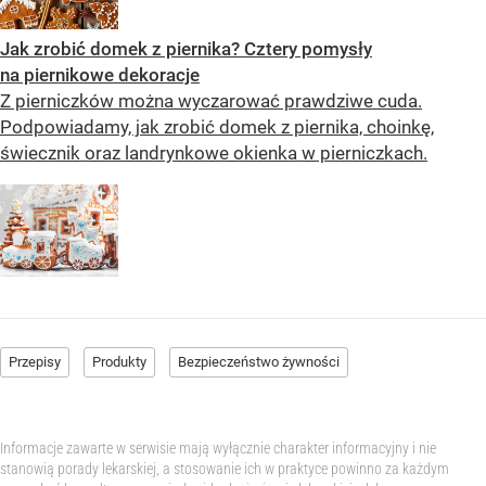
Jak zrobić domek z piernika? Cztery pomysły
na piernikowe dekoracje
Z pierniczków można wyczarować prawdziwe cuda.
Podpowiadamy, jak zrobić domek z piernika, choinkę,
świecznik oraz landrynkowe okienka w pierniczkach.
Przepisy
Produkty
Bezpieczeństwo żywności
Informacje zawarte w serwisie mają wyłącznie charakter informacyjny i nie
stanowią porady lekarskiej, a stosowanie ich w praktyce powinno za każdym