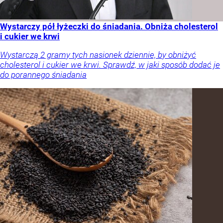
Wystarczy pół łyżeczki do śniadania. Obniża cholesterol
i cukier we krwi
Wystarczą 2 gramy tych nasionek dziennie, by obniżyć
cholesterol i cukier we krwi. Sprawdź, w jaki sposób dodać je
do porannego śniadania